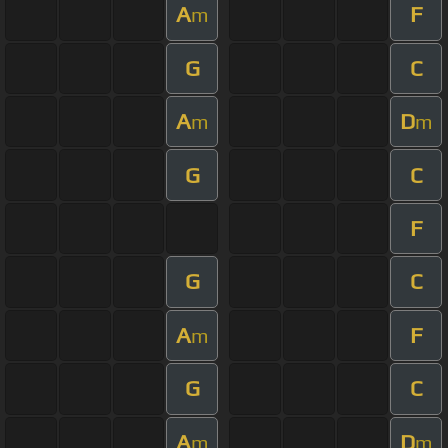
A
F
m
G
C
A
D
m
m
G
C
F
G
C
A
F
m
G
C
A
D
m
m