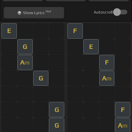
Hint
Autoscroll
Show
Lyrics
E
F
G
E
A
F
m
G
A
m
G
F
G
A
m