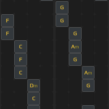
G
F
G
F
G
C
A
m
F
G
C
A
m
D
G
m
C