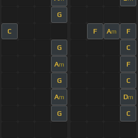
G
C
F
A
F
m
G
C
A
F
m
G
C
A
D
m
m
G
C