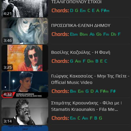
ΤΣΑΛΙΓΟΠΟΥΛΟΥ ΣΤΙΧΟΙ
Chords:
D
G
E
C
E
A
F#
m
m
4:21
ΠΡΟΣΩΠΙΚΑ-ΕΛΕΝΗ ΔΗΜΟΥ
Chords:
E
B
A
G
F
D
F
bm
bm
b
b
m
b
3:46
Βασίλης Καζούλης - Η Φανή
Chords:
G
A
F
D
B
E
C
m
m
3:25
Γιώργος Κακοσαίος - Μην Της Πείτε -
Official Music Video
Chords:
B
E
G
D
A
F#
F#
m
m
m
4:32
Σταμάτης Κραουνάκης - Φίλα με |
Stamatis Kraounakis - Fila Me
(Official Video)
Chords:
E
C
A
F
B
G
m
m
3:14