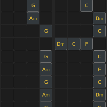
G
C
A
D
m
m
G
C
D
C
F
m
G
C
A
F
m
G
C
A
D
m
m