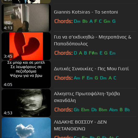
Giannis Kotsiras - To sentoni
Chords:
D
B
A
F
C
G
G
m
b
m
4:13
Για να σ'εκδικηθώ - Μητροπάνος &
Παπαδόπουλος
Chords:
D
A
B
F#
E
G
E
m
m
3:45
Δυτικές Συνοικίες - Πες Μου Γιατί
Chords:
A
F
E
G
D
A
C
m
m
m
4:05
Αλκηστις Πρωτοψάλτη-Τράβα
σκανδάλη
Chords:
G
E
D
B
A
B
B
b
bm
b
bm
bm
b
4:53
ΛΙΔΑΚΗΣ ΒΟΣΣΟΥ - ΔΕΝ
ΜΕΤΑΝΟΙΩΝΩ
Chords:
C
F
B
G
E
A
C