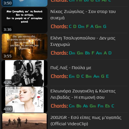
m
m
b
b
b
3:50
Νίκος Ζιώγαλας - Σαν σταρ του
σινεμά
Chords:
C
D
D
F
A
G
G
m
m
3:36
Ελένη Τσαλιγοπούλου - Δεν μας
Συγχωρώ
Chords:
D
G
B
F
A
A
D
m
m
b
m
3:55
Πυξ Λαξ - Πούλα με
Chords:
E
D
C
B
A
G
E
m
m
m
4:20
Ελεωνόρα Ζουγανέλη & Κώστας
Λειβαδάς - Η επιμονή σου
Chords:
C
B
A
G
F
E
C
m
b
b
m
m
b
4:00
2002GR - Εσύ είπες πως μ'αγαπάς
(Official VideoClip)