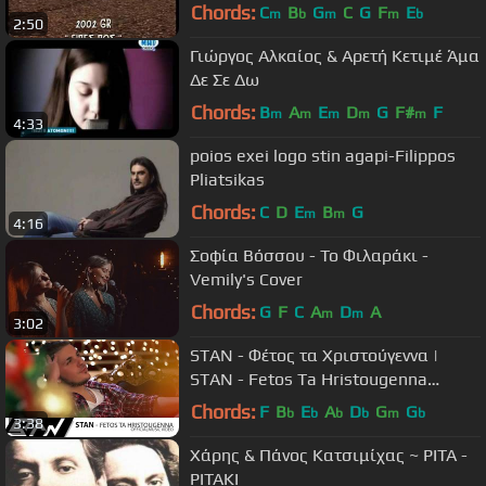
Chords:
C
B
G
C
G
F
E
m
b
m
m
b
2:50
Γιώργος Αλκαίος & Αρετή Κετιμέ Άμα
Δε Σε Δω
Chords:
B
A
E
D
G
F#
F
m
m
m
m
m
4:33
poios exei logo stin agapi-Filippos
Pliatsikas
Chords:
C
D
E
B
G
m
m
4:16
Σοφία Βόσσου - Το Φιλαράκι -
Vemily's Cover
Chords:
G
F
C
A
D
A
m
m
3:02
STAN - Φέτος τα Χριστούγεννα |
STAN - Fetos Ta Hristougenna
(Official Music Video HD)
Chords:
F
B
E
A
D
G
G
b
b
b
b
m
b
3:38
Χάρης & Πάνος Κατσιμίχας ~ ΡΙΤΑ -
ΡΙΤΑΚΙ