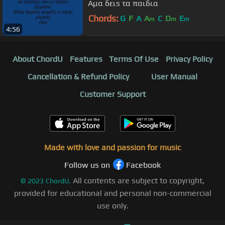
Αμα δειs τα παιδια
Chords:
G
F
A
A
C
D
E
m
m
m
4:56
About ChordU
Features
Terms Of Use
Privacy Policy
Cancellation & Refund Policy
User Manual
Customer Support
Made with love and passion for music
Follow us on
Facebook
All contents are subject to copyright,
©
2023
ChordU.
provided for educational and personal non-commercial
use only.