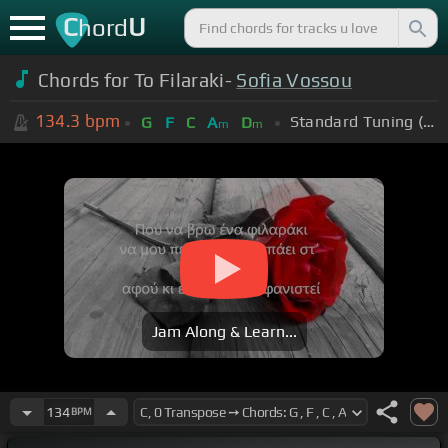
C
U
hord
Chords for Το Filaraki-
Sofia Vossou
134.3
bpm
Standard Tuning (EADGBE)
G
F
C
A
D
m
m
Jam Along & Learn...
134
BPM