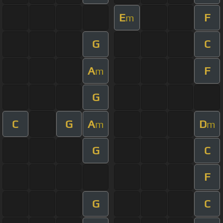
E
F
m
G
C
A
F
m
G
C
G
A
D
m
m
G
C
F
G
C