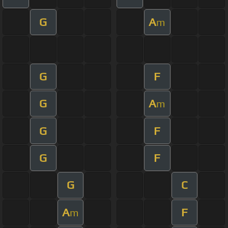
G
A
m
G
F
G
A
m
G
F
G
F
G
C
A
F
m