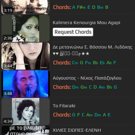
Chords:
A
F#
E
D
B
B
m
m
3:19
Kalimera Kenourgia Mou Agapi
Request Chords
2:36
Δε μετανιώνω Σ. Βόσσου Μ. Λιδάκης
♥♥ இڿڰۣ-ڰۣ★★
Chords:
C
G
F
B
E
A
F
m
m
b
b
b
3:44
Αύγουστος - Νίκος Παπάζογλου
Chords:
D
G
C
D
A
B
G
m
m
m
b
3:48
To Filaraki
Chords:
G
F
C
A
D
A
E
m
m
4:34
ΧΙΛΙΕΣ ΣΙΩΠΕΣ-ΕΛΕΝΗ