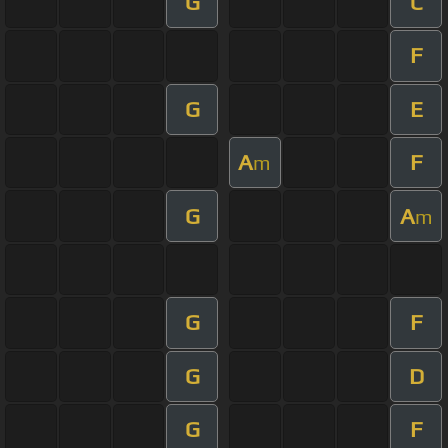
G
C
F
G
E
A
F
m
G
A
m
G
F
G
D
G
F