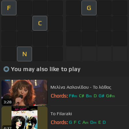
F
G
C
N
You may also like to play
Μελίνα Ασλανίδου - Το λάθος
Chords:
F#
C#
B
D
G#
G#
m
m
m
3:28
To Filaraki
Chords:
G
F
C
A
D
E
D
m
m
4:37