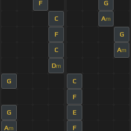
F
G
C
A
m
F
G
C
A
m
D
m
G
C
F
G
E
A
F
m