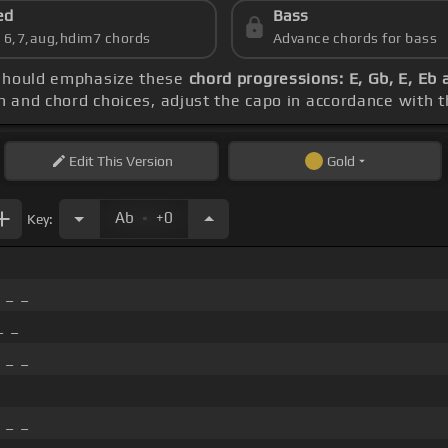
ed
Bass
s 6,7,aug,hdim7 chords
Advance chords for bass
e should emphasize these
chord progressions: E, Gb, E, Eb
ch and chord choices, adjust the capo in accordance with 
Edit
This Version
Gold
.
Ab
+0
Key:
 _ _
_ _
 _ _
 _ _