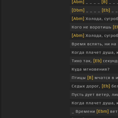
[Abm]
_ _ _ _
[B]
_ _ 
[Dbm]
_ _ _ _
[Eb]
_ _
[Abm]
Холода, сугроб
Кого не воротишь
[E
[Abm]
Холода, сугроб
Время вспять, ни на
Когда плачет душа, 
Тихо так,
[Eb]
секунд
Куда мгновения?
Птицы
[B]
мчатся в 
Седых дорог,
[Eb]
бел
Пусть дует ветер, ли
Когда плачет душа, 
_ Времени
[Ebm]
вет