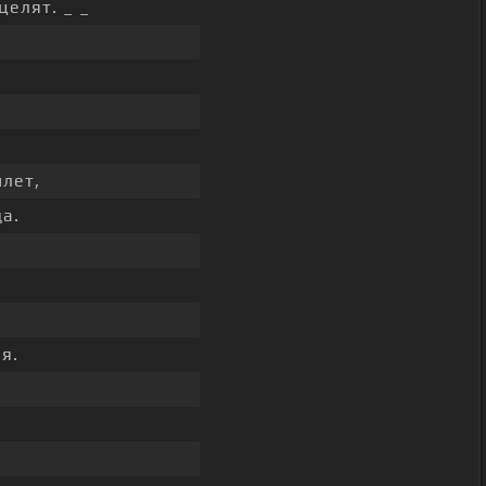
целят. _ _
лет,
а.
я.