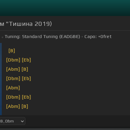
ом "Тишина 2019)
Tuning:
Standard Tuning (EADGBE)
Capo:
+0
fret
[B]
[Dbm]
[Eb]
[Abm]
[B]
[Dbm]
[Eb]
[Abm]
[Dbm]
[Eb]
[Abm]
[B]
[Dbm]
[Eb]