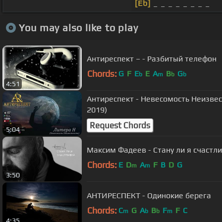
[Eb]
_ _ _ _ _ _ _ _
You may also like to play
Антиреспект – - Разбитый телефон
Chords:
G
F
E
E
A
B
G
b
m
b
b
4:51
Антиреспект - Невесомость Неизвестности (альбо
2019)
Request Chords
5:04
Максим Фадеев - Стану ли я счастли
Chords:
E
D
A
F
B
D
G
m
m
3:50
АНТИРЕСПЕКТ - Одинокие берега
Chords:
C
G
A
B
F
F
C
m
b
b
m
4:35