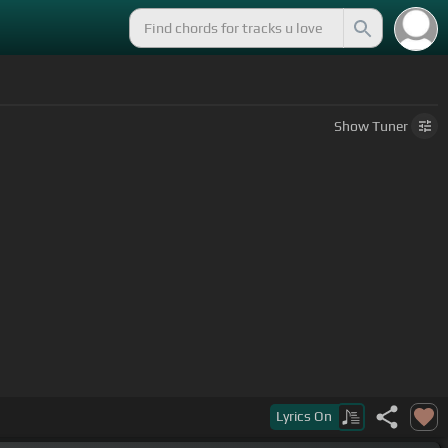
Show
Tuner
Lyrics
On