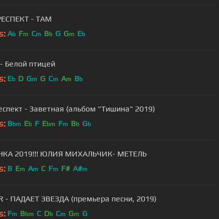
ЕСПЕКТ - ТАМ
s:
A
F
C
B
G
G
E
b
m
m
b
m
b
- Белой птицей
s:
E
D
G
G
C
A
B
b
m
m
m
b
спект - Заветная (альбом "Тишина" 2019)
s:
B
E
F
E
F
B
G
bm
b
bm
m
b
b
КА 2019!!! ЮЛИЯ МИХАЛЬЧИК- МЕТЕЛЬ
s:
B
E
A
C
F
F#
A#
m
m
m
m
R - ПАДАЕТ ЗВЕЗДА (премьера песни, 2019)
s:
F
B
C
D
C
G
G
m
bm
b
m
m