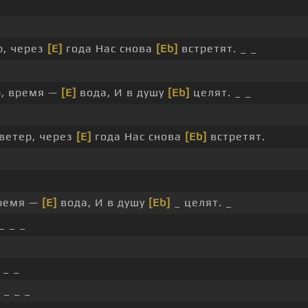
, через
[E]
года Нас снова
[Eb]
встретят. _ _
, время —
[E]
вода, И в душу
[Eb]
целят. _ _
ветер, через
[E]
года Нас снова
[Eb]
встретят.
время —
[E]
вода, И в душу
[Eb]
_ целят. _
_ _ _
 _ _
 _ _ _