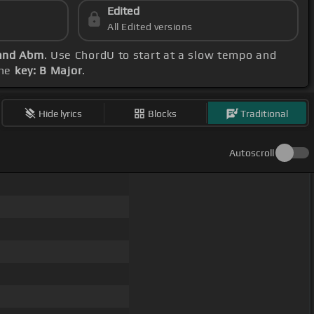
Edited
All Edited versions
 and Abm
. Use ChordU to start at a slow tempo and
the
key: B Major
.
Hide lyrics
Blocks
Traditional
Autoscroll