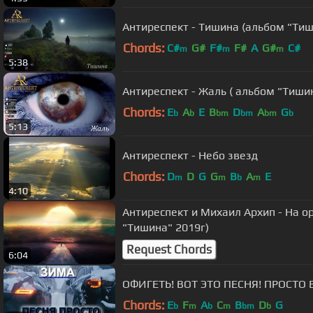
Антиреспект - Тишина (альбом "Тиш
Chords:
C#
G#
F#
F#
A
G#
C#
m
m
m
5:38
Антиреспект - Жаль ( альбом "Тиши
Chords:
E
A
E
B
D
A
G
b
b
bm
bm
bm
b
5:13
Антиреспект - Небо звезд
Chords:
D
D
G
G
B
A
E
m
m
b
m
4:10
Антиреспект и Михаил Архип - На о
"Тишина" 2019г)
Request Chords
6:04
ОФИГЕТЬ! ВОТ ЭТО ПЕСНЯ! ПРОСТО Б
Chords:
E
F
A
C
B
D
G
b
m
b
m
bm
b