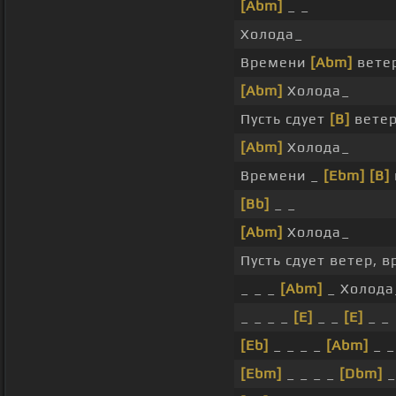
[Abm]
_ _
Холода_
Времени
[Abm]
ветер
[Abm]
Холода_
Пусть сдует
[B]
ветер
[Abm]
Холода_
Времени _
[Ebm]
[B]
[Bb]
_ _
[Abm]
Холода_
Пусть сдует ветер, 
_ _ _
[Abm]
_ Холода
_ _ _ _
[E]
_ _
[E]
_ _
[Eb]
_ _ _ _
[Abm]
_ _
[Ebm]
_ _ _ _
[Dbm]
_