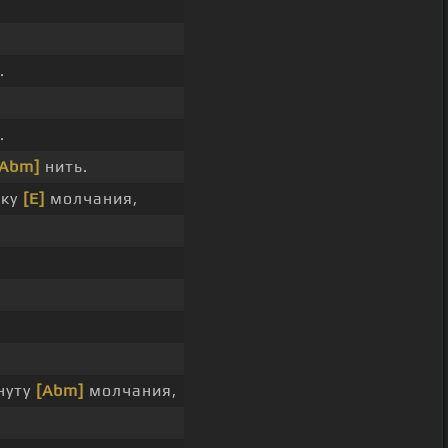
.
.
[Abm]
нить.
тку
[E]
молчания,
нуту
[Abm]
молчания,