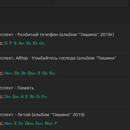
еспект - Разбитый телефон (альбом "Тишина" 2019г)
s:
G
F
B
A
B
E
G
m
b
b
b
спект, ARhip - Улыбайтесь господа (альбом "Тишина"
s:
A
D
B
E
B
G
B
bm
b
b
bm
b
m
еспект - Память
s:
D
G
A
E
B
G
E
m
m
b
m
спект - Летай (альбом "Тишина" 2019)
s:
A
E
E
D
E
B
F
bm
b
bm
bm
bm