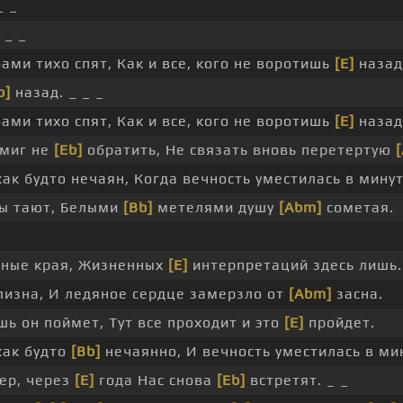
_ _
 _ _
ами тихо спят, Как и все, кого не воротишь
[E]
назад
b]
назад. _ _ _
ами тихо спят, Как и все, кого не воротишь
[E]
назад
 миг не
[Eb]
обратить, Не связать вновь перетертую
как будто нечаян, Когда вечность уместилась в мину
ы тают, Белыми
[Bb]
метелями душу
[Abm]
сометая.
иные края, Жизненных
[E]
интерпретаций здесь лишь.
изна, И ледяное сердце замерзло от
[Abm]
засна.
шь он поймет, Тут все проходит и это
[E]
пройдет.
как будто
[Bb]
нечаянно, И вечность уместилась в ми
ер, через
[E]
года Нас снова
[Eb]
встретят. _ _