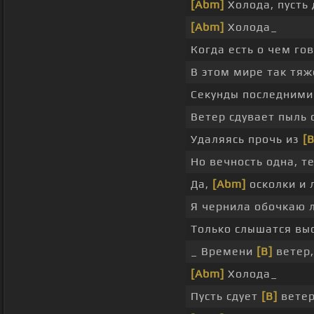
[Abm]
Холода, пусть
[Abm]
Холода_
Когда есть о чем го
В этом мире так тя
Секунды последними
Ветер сдувает пыль 
Удаляясь прочь из
[B
Но вечность одна, т
Да,
[Abm]
осколки и 
Я чернила обочкаю 
Только слышатся вы
_ Времени
[B]
ветер,
[Abm]
Холода_
Пусть сдует
[B]
вете