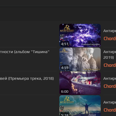
Антир
Chord
4:51
м "Тишина"
Антире
2019)
Chord
4:59
вей (Премьера трека, 2018)
Антир
Chord
6:00
Антире
Chord
5:18