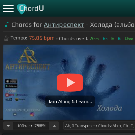
C
U
hord
Chords for
Антиреспект
- Холода (альб
75.05
bpm
Tempo:
Chords used:
A
E
E
B
D
bm
b
bm
Jam Along & Learn...
100
➙
75
BPM
%