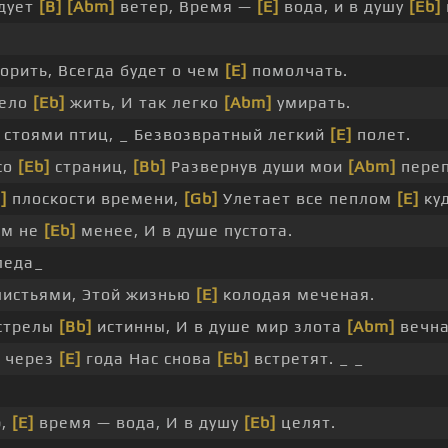
 дует
[B]
[Abm]
ветер, Время —
[E]
вода, и в душу
[Eb]
ворить, Всегда будет о чем
[E]
помолчать.
жело
[Eb]
жить, И так легко
[Abm]
умирать.
 стоями птиц, _ Безвозвратный легкий
[E]
полет.
со
[Eb]
страниц,
[Bb]
Развернув души мои
[Abm]
переп
]
плоскости времени,
[Gb]
Улетает все пеплом
[E]
куд
ем не
[Eb]
менее, И в душе пустота.
леда_
листьями, Этой жизнью
[E]
колодая меченая.
стрелы
[Bb]
истинны, И в душе мир злота
[Abm]
вечна
 через
[E]
года Нас снова
[Eb]
встретят. _ _
р,
[E]
время — вода, И в душу
[Eb]
целят.