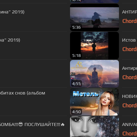
ина" 2019)
АНТИР
Chord
5:36
на" 2019)
Истов 
Chord
5:18
Антире
Chord
4:55
рбитах снов (альбом
НОВИН
Chord
4:50
ОМБА!!!😎 ПОСЛУШАЙТЕ!!!🔥
ANIVA
Chord