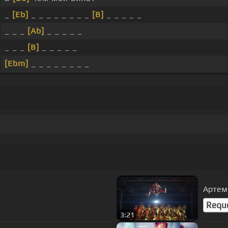
_
[Eb]
_ _ _ _ _ _ _ _
[B]
_ _ _ _ _
_ _ _
[Ab]
_ _ _ _ _
_ _ _
[B]
_ _ _ _ _
[Ebm]
_ _ _ _ _ _ _ _
Артем 
Requ
3:21