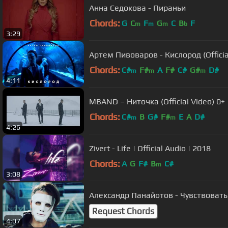
Анна Седокова - Пираньи
Chords:
G
C
F
G
C
B
F
m
m
m
b
3:29
Артем Пивоваров - Кислород (Officia
Chords:
C#
F#
A
F#
C#
G#
D#
m
m
m
4:11
MBAND – Ниточка (Official Video) 0+
Chords:
C#
B
G#
F#
E
A
D#
m
m
4:26
Zivert - Life | Official Audio | 2018
Chords:
A
G
F#
B
C#
m
3:08
Александр Панайотов - Чувствовать
Request Chords
4:07