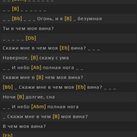
_ _
[B]
_ _ _ _ _ _
_ _
[Bb]
_ _ _ Огонь, и я
[B]
_ безумная
Ты в чем моя вина?
_ _ _ _ _
[Db]
Скажи мне в чем моя
[Eb]
вина? _ _ _
Наверное,
[B]
скажу с ума
_ _ И небо
[Ab]
полная нога _ _
Скажи мне в
[B]
чем моя вина?
[Bb]
_ Скажи мне в чем моя
[Eb]
вина? _ _ _
Ночи
[B]
долгие, сна
_ _ И небо
[Abm]
полная нога
_ Скажи мне в чем
[B]
моя вина?
В чем моя вина?
[Eb]
_ _ _ _ _ _ _ _