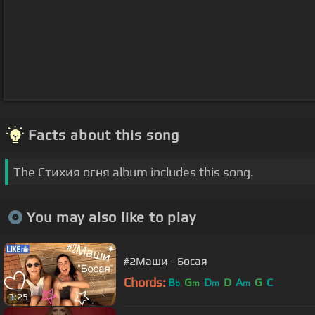
Facts about this song
The Стихия огня album includes this song.
You may also like to play
#2Маши - Босая
Chords:
B
G
D
D
A
G
C
b
m
m
m
3:25