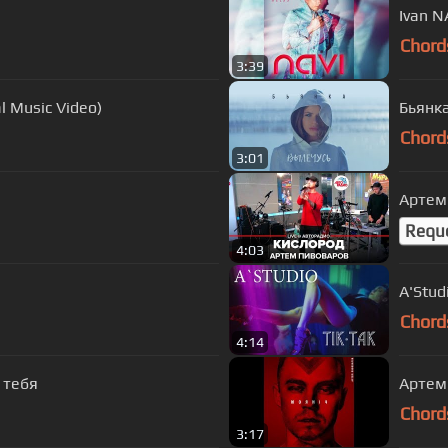
Ivan N
Chord
3:39
l Music Video)
Бьянка
Chord
3:01
Артем 
Requ
4:03
A'Stud
Chord
4:14
 тебя
Артем 
Chord
3:17