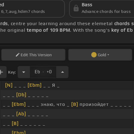
ed
Bass
s 6,7,aug,hdim7 chords
Advance chords for bass
rds
, centre your learning around these elemetal
chords s
he original
tempo of 109 BPM
. With the song's
key of Eb
Edit
This Version
Gold
.
Eb
+0
Key:
[N]
_ _ _
[Ebm]
_ _ Я _
_ _ _
[Db]
_ _ _ _ _
_ _
[Ebm]
_ _ _ знаю, что _
[B]
произойдет _ _ _ _ _
_ _ _
[Ab]
_ _ _ _ _
_ _
[B]
_ _ _ _ _ _
_ _
[Ebm]
_ _ _ _ _ _