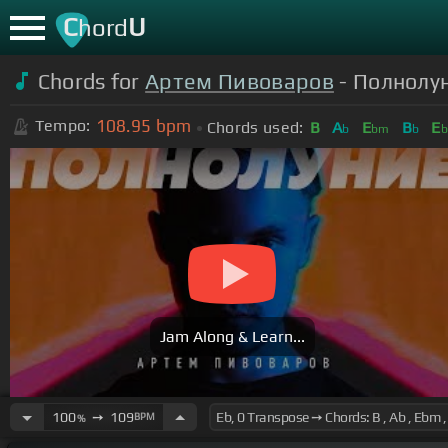
C
U
hord
Chords for
Артем Пивоваров
- Полнолуни
108.95
bpm
Tempo:
Chords used:
B
A
E
B
E
b
bm
b
b
Jam Along & Learn...
100
➙
109
BPM
%