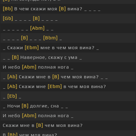
[Bb]
В чем скажи моя
[B]
вина? _ _ _ _
[Gb]
_ _ _ _
[B]
_ _ _ _
_ _ _ _ _ _
[Abm]
_ _
_ _ _ _
[B]
_ _ _
[Bbm]
_
_ Скажи
[Ebm]
мне в чем моя вина? _
_ _
[B]
Наверное, скажу с ума _
И небо
[Abm]
полная нога _
_
[Ab]
Скажи мне в
[B]
чем моя вина? _ _
_
[Ab]
Скажи мне
[Ebm]
в чем моя вина?
_
[Eb]
_
_ Ночи
[B]
долгие, сна _ _
И небо
[Abm]
полная нога _
Скажи мне в
[B]
чем моя вина?
В
[Bb]
чем моя вина?