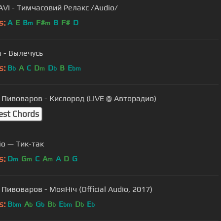
AVI - Тимчасовий Релакс /Audio/
s:
A
E
B
F#
B
F#
D
m
m
 - Вылечусь
s:
B
A
C
D
D
B
E
b
m
b
bm
Пивоваров - Кислород (LIVE @ Авторадио)
est Chords
io — Тик-так
s:
D
G
C
A
A
D
G
m
m
m
Пивоваров - МояНiч (Official Audio, 2017)
s:
B
A
G
B
E
D
E
bm
b
b
b
bm
b
b