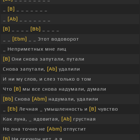
_
[B]
_ _ _ _ _ _ _
_
[Ab]
_ _ _ _ _ _ _
[B]
_ _ _ _
[Bb]
_ _ _ _
_ _
[Ebm]
_ _ Этот водоворот
_ Неприметных мне лиц
[B]
Они снова запутали, путали
Снова запутали,
[Ab]
удалили
И ни му слов, и слез только о том
Что
[B]
мы все снова надумали, думали
[Bb]
Снова
[Abm]
надумали, удалили
_
[Eb]
Лечная _ умышленность и
[B]
чувство
Как луна, _ ядовитая,
[Ab]
грустная
Но она точно не
[Abm]
отпустит
[B]
Ни секунды нет, а я