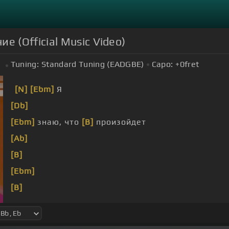
е (Official Music Video)
Tuning:
Standard Tuning (EADGBE)
Capo:
+0
fret
[N]
[Ebm]
Я
[Db]
[Ebm]
знаю, что
[B]
произойдет
[Ab]
[B]
[Ebm]
[B]
[Bb]
Огонь, и я
[B]
безумная