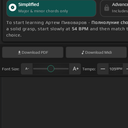
Simplified
Advanc
Major & minor chords only
Include
To start learning Артем Пивоваров -
Полнолуние cho
a solid grasp, start slowly at
54 BPM
and then match t
choice.
Download
PDF
Download
Midi
Font Size:
Tempo:
109
BPM