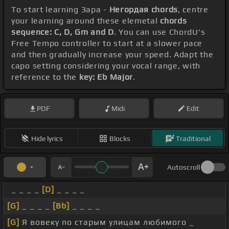
To start learning Зара -
Негордая chords
, centre
your learning around these elemetal
chords
sequence: C, D, Gm and D
. You can use ChordU's
Free Tempo controller to start at a slower pace
and then gradually increase your speed. Adapt the
capo setting considering your vocal range, with
reference to the
key: Eb Major
.
PDF
Midi
Edit
Hide lyrics
Blocks
Traditional
Autoscroll
_ _ _ _
[D]
_ _ _ _
[G]
_ _ _ _
[Bb]
_ _ _ _
[G]
Я вовеку по старым улицам любимого _