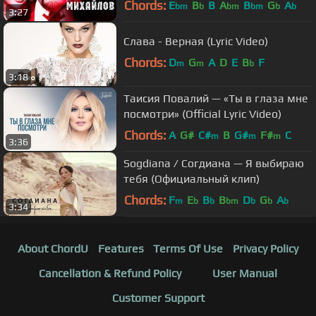
Chords:
E
B
B
A
B
G
A
bm
b
bm
bm
b
b
3:27
Слава - Верная (Lyric Video)
Chords:
D
G
A
D
E
B
F
m
m
b
3:18
Таисия Повалий — «Ты в глаза мне
посмотри» (Official Lyric Video)
Chords:
A
G#
C#
B
G#
F#
C
m
m
m
3:36
Sogdiana / Согдиана — Я выбираю
тебя (Официальный клип)
Chords:
F
E
B
B
D
G
A
m
b
b
bm
b
b
b
3:34
About ChordU
Features
Terms Of Use
Privacy Policy
Cancellation & Refund Policy
User Manual
Customer Support