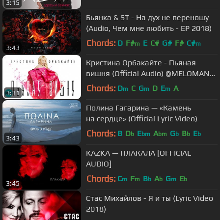
3:15
Бьянка & ST - На дух не переношу
(Audio, Чем мне любить - ЕР 2018)
Chords:
D
F#
E
C#
G#
F#
C#
m
m
3:43
Кристина Орбакайте - Пьяная
вишня (Official Audio) @MELOMAN-
MUSIC
Chords:
D
C
G
D
E
A
m
m
m
3:31
Полина Гагарина — «Камень
на сердце» (Official Lyric Video)
Chords:
B
D
E
A
G
B
E
b
bm
bm
b
b
b
3:43
KAZKA — ПЛАКАЛА [OFFICIAL
AUDIO]
Chords:
C
F
B
A
G
E
m
m
b
b
m
b
3:45
Стас Михайлов - Я и ты (Lyric Video
2018)