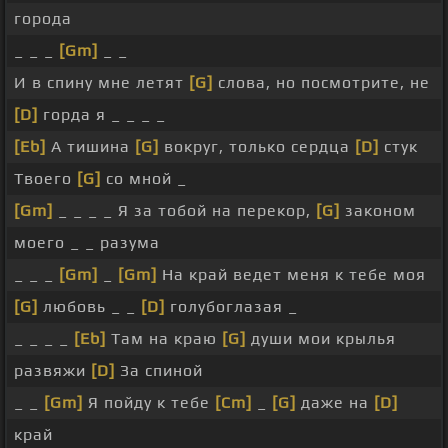
города
_ _ _
[Gm]
_ _
И в спину мне летят
[G]
слова, но посмотрите, не
[D]
горда я _ _ _ _
[Eb]
А тишина
[G]
вокруг, только сердца
[D]
стук
Твоего
[G]
со мной _
[Gm]
_ _ _ _ Я за тобой на перекор,
[G]
законом
моего _ _ разума
_ _ _
[Gm]
_
[Gm]
На край ведет меня к тебе моя
[G]
любовь _ _
[D]
голубоглазая _
_ _ _ _
[Eb]
Там на краю
[G]
души мои крылья
развяжи
[D]
За спиной
_ _
[Gm]
Я пойду к тебе
[Cm]
_
[G]
даже на
[D]
край