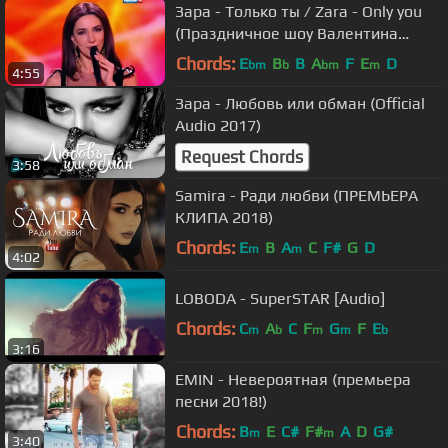
Зара - Только ты / Zara - Only you
(Праздничное шоу Валентина
Юдашкина)
Chords:
E
B
B
A
F
E
D
bm
b
bm
m
4:55
Зара - Любовь или обман (Official
Audio 2017)
Request Chords
3:58
Samira - Ради любви (ПРЕМЬЕРА
КЛИПА 2018)
Chords:
E
B
A
C
F#
G
D
m
m
4:02
LOBODA - SuperSTAR [Audio]
Chords:
C
A
C
F
G
F
E
m
b
m
m
b
3:16
EMIN - Невероятная (премьера
песни 2018!)
Chords:
B
E
C#
F#
A
D
G#
m
m
3:40