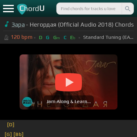
C
U
hord
Зара
- Негордая (Official Audio 2018) Chords
120
bpm
Standard Tuning (EADGBE)
D
G
G
C
E
m
b
Jam Along & Learn...
[D]
[G]
[Bb]