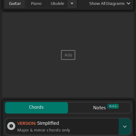
Guitar
Piano
Ukulele
Show
All Diagrams
Chords
Beta
Notes
Simplified
VERSION:
Major & minor chords only