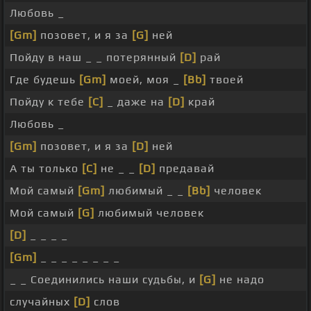
Любовь _
[Gm]
позовет, и я за
[G]
ней
Пойду в наш _ _ потерянный
[D]
рай
Где будешь
[Gm]
моей, моя _
[Bb]
твоей
Пойду к тебе
[C]
_ даже на
[D]
край
Любовь _
[Gm]
позовет, и я за
[D]
ней
А ты только
[C]
не _ _
[D]
предавай
Мой самый
[Gm]
любимый _ _
[Bb]
человек
Мой самый
[G]
любимый человек
[D]
_ _ _ _
[Gm]
_ _ _ _ _ _ _ _
_ _ Соединились наши судьбы, и
[G]
не надо
случайных
[D]
слов