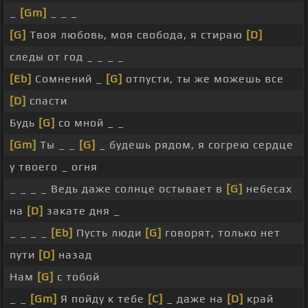
_
[Gm]
_ _ _
[G]
Твоя любовь, моя свобода, я стираю
[D]
следы от год _ _ _ _
[Eb]
Сомнений _
[G]
отпусти, ты же можешь все
[D]
спасти
Будь
[G]
со мной _ _
[Gm]
Ты _ _
[G]
_ будешь рядом, я согрею сердце
у твоего _ огня
_ _ _ _ Ведь даже солнце остывает в
[G]
небесах
на
[D]
закате дня _
_ _ _ _
[Eb]
Пусть люди
[G]
говорят, только нет
пути
[D]
назад
Нам
[G]
с тобой
_ _
[Gm]
Я пойду к тебе
[C]
_ даже на
[D]
край