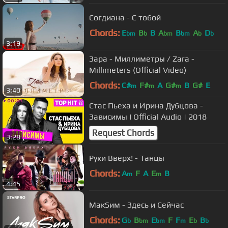
Согдиана - С тобой
Chords:
E
B
B
A
B
A
D
bm
b
bm
bm
b
b
3:19
Зара - Миллиметры / Zara -
Millimeters (Official Video)
Chords:
C#
F#
A
G#
B
G#
E
m
m
m
3:40
Стас Пьеха и Ирина Дубцова -
Зависимы I Official Audio | 2018
Request Chords
3:28
Руки Вверх! - Танцы
Chords:
A
F
A
E
B
m
m
4:45
МакSим - Здесь и Сейчас
Chords:
G
B
E
F
F
E
B
b
bm
bm
m
b
b