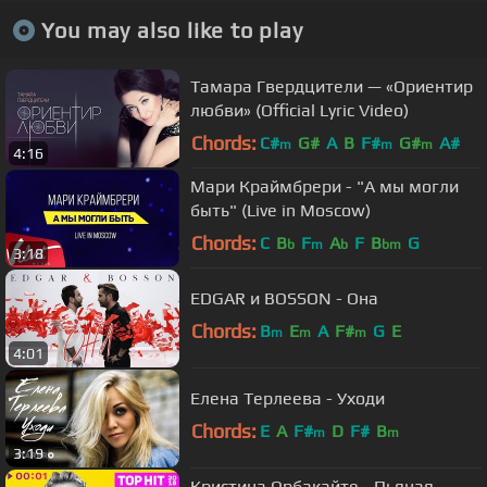
You may also like to play
Тамара Гвердцители — «Ориентир
любви» (Official Lyric Video)
Chords:
C#
G#
A
B
F#
G#
A#
m
m
m
4:16
Мари Краймбрери - "А мы могли
быть" (Live in Moscow)
Chords:
C
B
F
A
F
B
G
b
m
b
bm
3:18
EDGAR и BOSSON - Она
Chords:
B
E
A
F#
G
E
m
m
m
4:01
Елена Терлеева - Уходи
Chords:
E
A
F#
D
F#
B
m
m
3:19
Кристина Орбакайте - Пьяная