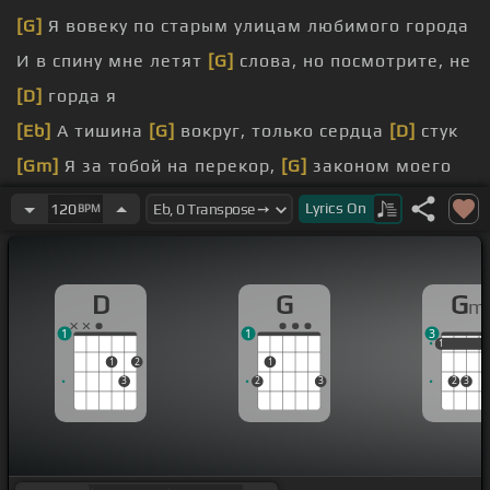
[G]
Я вовеку по старым улицам любимого города
И в спину мне летят
[G]
слова, но посмотрите, не
[D]
горда я
[Eb]
А тишина
[G]
вокруг, только сердца
[D]
стук
[Gm]
Я за тобой на перекор,
[G]
законом моего
разума
Lyrics
On
120
BPM
[Gm]
[Gm]
На край ведет меня к тебе моя
[G]
любовь
[D]
голубоглазая
D
G
G
m
[Eb]
Там на краю
[G]
души мои крылья развяжи
1
1
3
[D]
За спиной
1
1
1
1
2
1
3
2
3
2
3