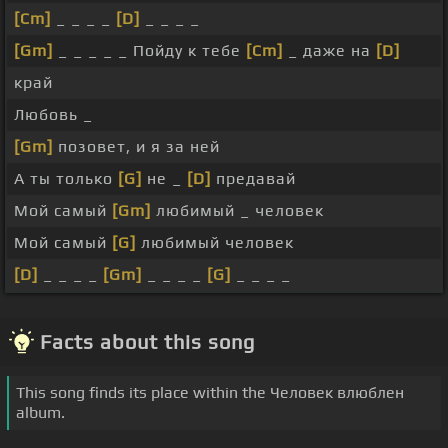
[Cm]
_ _ _ _
[D]
_ _ _ _
[Gm]
_ _ _ _ _ Пойду к тебе
[Cm]
_ даже на
[D]
край
Любовь _
[Gm]
позовет, и я за ней
А ты только
[G]
не _
[D]
предавай
Мой самый
[Gm]
любимый _ человек
Мой самый
[G]
любимый человек
[D]
_ _ _ _
[Gm]
_ _ _ _
[G]
_ _ _ _
Facts about this song
This song finds its place within the Человек влюблен
album.