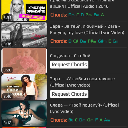
вишня I Official Audio | 2018
Chords:
D
C
D
G
E
A
m
m
m
3:31
Зара - За тебя, любимый / Zara -
For you, my love (Official Lyric Video)
Chords:
D
C#
B
F#
G#
E
C
m
m
m
m
3:36
Согдиана - С тобой
Request Chords
3:20
Зара — «У любви свои законы»
(Official Lyric Video)
Request Chords
3:46
Слава — «Твой поцелуй» (Official
Lyric Video)
Chords:
B
C
D
G
F
A
A
b
m
m
m
3:12