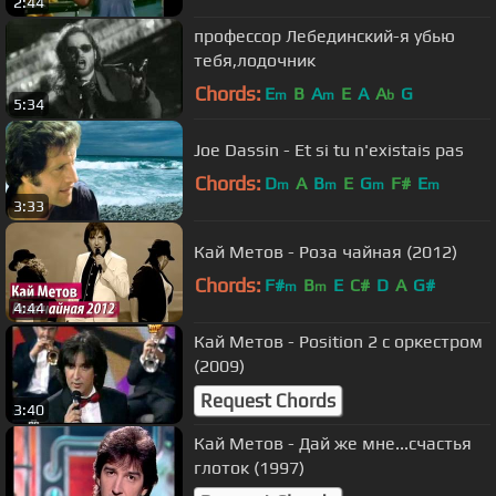
2:44
профессор Лебединский-я убью
тебя,лодочник
Chords:
E
B
A
E
A
A
G
m
m
b
5:34
Joe Dassin - Et si tu n'existais pas
Chords:
D
A
B
E
G
F#
E
m
m
m
m
3:33
Кай Метов - Роза чайная (2012)
Chords:
F#
B
E
C#
D
A
G#
m
m
4:44
Кай Метов - Position 2 с оркестром
(2009)
Request Chords
3:40
Кай Метов - Дай же мне...счастья
глоток (1997)