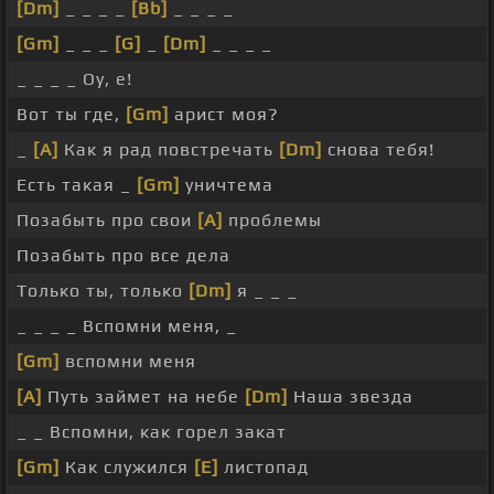
[Dm]
_ _ _ _
[Bb]
_ _ _ _
[Gm]
_ _ _
[G]
_
[Dm]
_ _ _ _
_ _ _ _ Оу, е!
Вот ты где,
[Gm]
арист моя?
_
[A]
Как я рад повстречать
[Dm]
снова тебя!
Есть такая _
[Gm]
уничтема
Позабыть про свои
[A]
проблемы
Позабыть про все дела
Только ты, только
[Dm]
я _ _ _
_ _ _ _ Вспомни меня, _
[Gm]
вспомни меня
[A]
Путь займет на небе
[Dm]
Наша звезда
_ _ Вспомни, как горел закат
[Gm]
Как служился
[E]
листопад