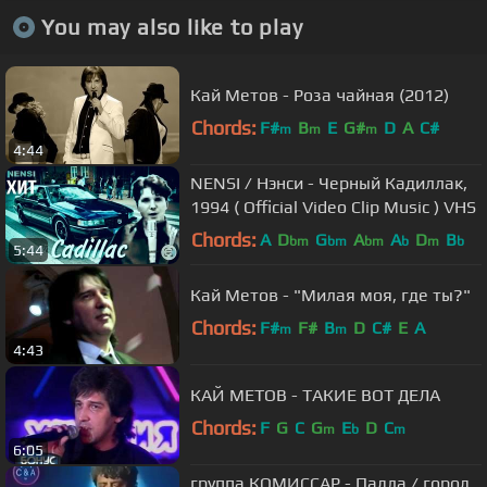
You may also like to play
Кай Метов - Роза чайная (2012)
Chords:
F#
B
E
G#
D
A
C#
m
m
m
4:44
NENSI / Нэнси - Черный Кадиллак,
1994 ( Official Video Clip Music ) VHS
Chords:
A
D
G
A
A
D
B
bm
bm
bm
b
m
b
5:44
Кай Метов - "Милая моя, где ты?"
Chords:
F#
F#
B
D
C#
E
A
m
m
4:43
КАЙ МЕТОВ - ТАКИЕ ВОТ ДЕЛА
Chords:
F
G
C
G
E
D
C
m
b
m
6:05
группа КОМИССАР - Падла / город