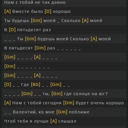
Нам с тобой не так давно
[A]
Вместе было
[D]
хорошо
Ты будешь
[Gm]
моей _ Сколько
[A]
моей
В
[D]
пятьдесят раз
_ _ _ Ты
[Gm]
будешь моей Сколько
[A]
моей
В пятьдесят
[Dm]
раз _ _ _ _ _ _
[Gm]
_ _ _ _
[A]
_ _ _ _
[Dm]
_ _ _ _ _ _ _ _
[Gm]
_ _ _ _
[A]
_ _ _ _
[D]
_ _ Где
[Bb]
_ _
[Gm]
_ _
_ _ _ _
[Dm]
_ _ ты,
[Gm]
где солнце на юг?
[A]
Нам с тобой сегодня
[Dm]
будет очень хорошо
_ _ Валентий, ко мне
[Gm]
поближе
Чтоб тебя я лучше
[A]
слышал