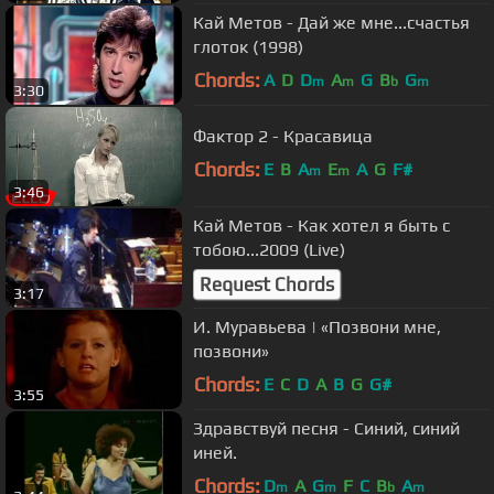
Кай Метов - Дай же мне...счастья
глоток (1998)
Chords:
A
D
D
A
G
B
G
m
m
b
m
3:30
Фактор 2 - Красавица
Chords:
E
B
A
E
A
G
F#
m
m
3:46
Кай Метов - Как хотел я быть с
тобою...2009 (Live)
Request Chords
3:17
И. Муравьева | «Позвони мне,
позвони»
Chords:
E
C
D
A
B
G
G#
3:55
Здравствуй песня - Синий, синий
иней.
Chords:
D
A
G
F
C
B
A
m
m
b
m