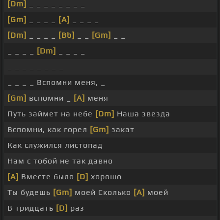
[Dm]
_ _ _ _ _ _ _ _
[Gm]
_ _ _ _
[A]
_ _ _ _
[Dm]
_ _ _ _
[Bb]
_ _
[Gm]
_ _
_ _ _ _
[Dm]
_ _ _ _
_ _ _ _ _ _ _ _
_ _ _ _ Вспомни меня, _
[Gm]
вспомни _
[A]
меня
Путь займет на небе
[Dm]
Наша звезда
Вспомни, как горел
[Gm]
закат
Как служился листопад
Нам с тобой не так давно
[A]
Вместе было
[D]
хорошо
Ты будешь
[Gm]
моей Сколько
[A]
моей
В тридцать
[D]
раз