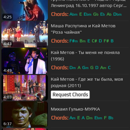
Ленинград 16.10.1997 автор Сергей
Кузнецов Ретро ФМ
Chords:
A
E
E
G
E
A
D
bm
bm
b
b
b
bm
4:25
Маша Распутина и Кай Метов
"Роза чайная"
Chords:
F#
B
E
C#
D
F#
B
m
m
4:43
Кай Метов - Ты меня не поняла
(1996)
Chords:
D
A
G
G
D
A
C
m
m
m
4:49
Кай Метов - Где же ты была, моя
родная (2011)
Request Chords
4:03
Михаил Гулько-МУРКА
Chords:
A
E
A
D
E
F
B
m
m
bm
b
6:37