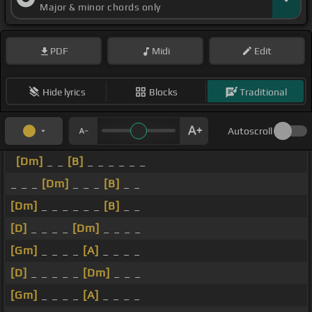
Major & minor chords only
PDF
Midi
Edit
Hide lyrics
Blocks
Traditional
Autoscroll
[Dm]
_ _
[B]
_ _ _ _ _ _
_ _ _
[Dm]
_ _ _
[B]
_ _
[Dm]
_ _ _ _ _ _
[B]
_ _
[D]
_ _ _ _
[Dm]
_ _ _ _
[Gm]
_ _ _ _
[A]
_ _ _ _
[D]
_ _ _ _ _
[Dm]
_ _ _
[Gm]
_ _ _ _
[A]
_ _ _ _