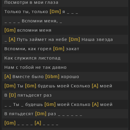
Посмотри в мои глаза
Только ты, только
[Dm]
я _ _ _
_ _ _ _ Вспомни меня, _
[Gm]
вспомни меня
_
[A]
Путь займет на небе
[Dm]
Наша звезда
Вспомни, как горел
[Gm]
закат
Как служился листопад
Нам с тобой не так давно
[A]
Вместе было
[Gbm]
хорошо
[Dm]
Ты
[Gm]
будешь моей Сколько
[A]
моей
В
[D]
пятьдесят раз
_ _ Ты _ будешь
[Gm]
моей Сколько
[A]
моей
В пятьдесят
[Dm]
раз _ _ _ _ _ _
[Gm]
_ _ _ _
[A]
_ _ _ _