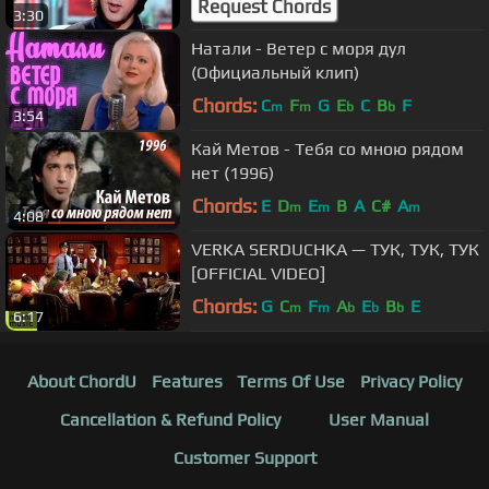
Request Chords
3:30
Натали - Ветер с моря дул
(Официальный клип)
Chords:
C
F
G
E
C
B
F
m
m
b
b
3:54
Кай Метов - Тебя со мною рядом
нет (1996)
Chords:
E
D
E
B
A
C#
A
m
m
m
4:08
VERKA SERDUCHKA — ТУК, ТУК, ТУК
[OFFICIAL VIDEO]
Chords:
G
C
F
A
E
B
E
m
m
b
b
b
6:17
About ChordU
Features
Terms Of Use
Privacy Policy
Cancellation & Refund Policy
User Manual
Customer Support