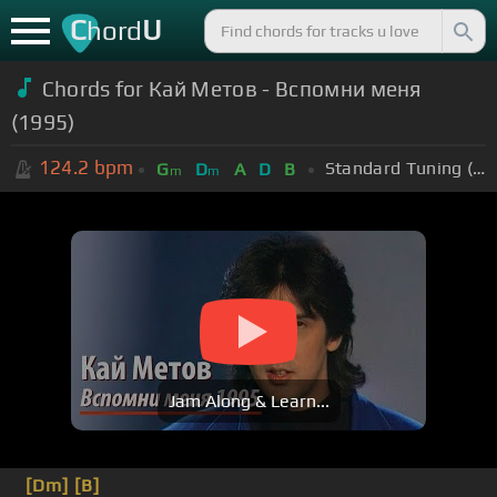
C
U
hord
Chords for Кай Метов - Вспомни меня
(1995)
124.2
bpm
Standard Tuning (EADGBE)
G
D
A
D
B
m
m
Jam Along & Learn...
[Dm]
[B]