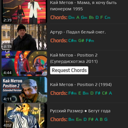
Кай Метов - Мама, я хочу быть
пионером 1995
Chords:
D
A
G
B
D
F
C
m
m
b
m
2:39
Артур - Падал белый снег.
Chords:
C#
G#
F#
m
m
3:19
Кай Метов - Position 2
(Супердискотэка 2011)
Request Chords
4:44
Кай Метов - Position 2 (1994)
Chords:
F#
E
B
D
F#
C#
A
m
m
4:11
Русский Размер ● Бегут года
Chords:
B
E
D
F#
A
B
G
m
m
4:02