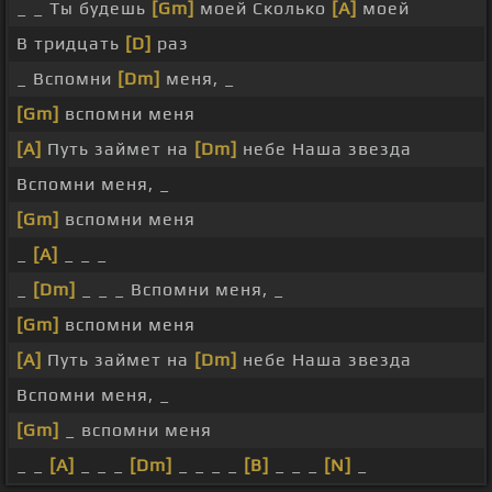
_ _ Ты будешь
[Gm]
моей Сколько
[A]
моей
В тридцать
[D]
раз
_ Вспомни
[Dm]
меня, _
[Gm]
вспомни меня
[A]
Путь займет на
[Dm]
небе Наша звезда
Вспомни меня, _
[Gm]
вспомни меня
_
[A]
_ _ _
_
[Dm]
_ _ _ Вспомни меня, _
[Gm]
вспомни меня
[A]
Путь займет на
[Dm]
небе Наша звезда
Вспомни меня, _
[Gm]
_ вспомни меня
_ _
[A]
_ _ _
[Dm]
_ _ _ _
[B]
_ _ _
[N]
_