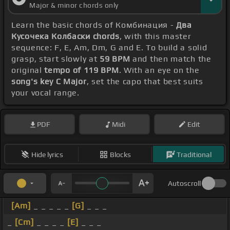
Major & minor chords only
Learn the basic chords of Комбинация -
Два
Кусочека Колбаски chords
, with this master
sequence: F, E, Am, Dm, G and E. To build a solid
grasp, start slowly at
59 BPM
and then match the
original
tempo of 119 BPM
. With an eye on the
song's key C Major
, set the capo that best suits
your vocal range.
PDF
Midi
Edit
Hide lyrics
Blocks
Traditional
Autoscroll
[Am]
_ _ _ _ _
[G]
_ _ _
_
[Cm]
_ _ _ _
[E]
_ _ _