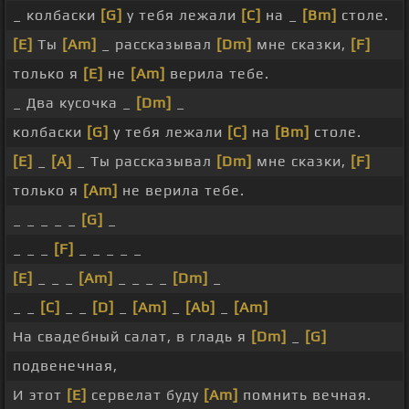
_ колбаски
[G]
у тебя лежали
[C]
на _
[Bm]
столе.
[E]
Ты
[Am]
_ рассказывал
[Dm]
мне сказки,
[F]
только я
[E]
не
[Am]
верила тебе.
_ Два кусочка _
[Dm]
_
колбаски
[G]
у тебя лежали
[C]
на
[Bm]
столе.
[E]
_
[A]
_ Ты рассказывал
[Dm]
мне сказки,
[F]
только я
[Am]
не верила тебе.
_ _ _ _ _
[G]
_
_ _ _
[F]
_ _ _ _ _
[E]
_ _ _
[Am]
_ _ _ _
[Dm]
_
_ _
[C]
_ _
[D]
_
[Am]
_
[Ab]
_
[Am]
На свадебный салат, в гладь я
[Dm]
_
[G]
подвенечная,
И этот
[E]
сервелат буду
[Am]
помнить вечная.