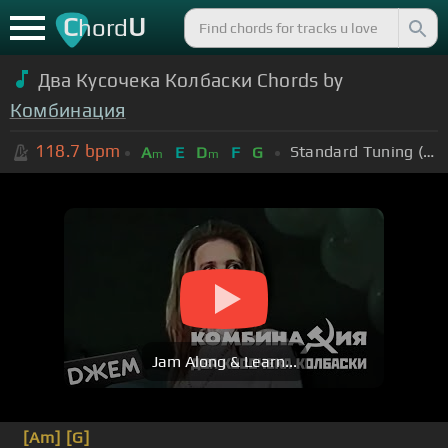
C
U
hord
Два Кусочека Колбаски Chords by
Комбинация
118.7
bpm
Standard Tuning (EADGBE)
A
E
D
F
G
m
m
Jam Along & Learn...
[Am]
[G]