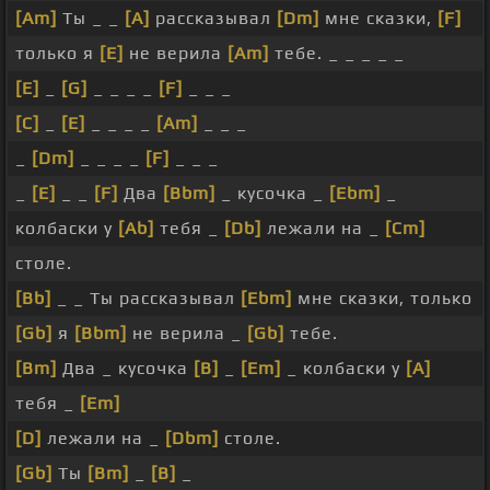
[Am]
Ты _ _
[A]
рассказывал
[Dm]
мне сказки,
[F]
только я
[E]
не верила
[Am]
тебе. _ _ _ _ _
[E]
_
[G]
_ _ _ _
[F]
_ _ _
[C]
_
[E]
_ _ _ _
[Am]
_ _ _
_
[Dm]
_ _ _ _
[F]
_ _ _
_
[E]
_ _
[F]
Два
[Bbm]
_ кусочка _
[Ebm]
_
колбаски у
[Ab]
тебя _
[Db]
лежали на _
[Cm]
столе.
[Bb]
_ _ Ты рассказывал
[Ebm]
мне сказки, только
[Gb]
я
[Bbm]
не верила _
[Gb]
тебе.
[Bm]
Два _ кусочка
[B]
_
[Em]
_ колбаски у
[A]
тебя _
[Em]
[D]
лежали на _
[Dbm]
столе.
[Gb]
Ты
[Bm]
_
[B]
_