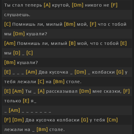
Ты стал теперь
[A]
крутой,
[Dm]
никого не
[F]
слушаешь.
[C]
Помнишь ли, милый
[Bm]
мой,
[F]
что с тобой
мы
[Dm]
кушали?
[Am]
Помнишь ли, милый
[B]
мой, что с тобой
[E]
мы
[D]
_
[C]
[Bm]
кушали?
[E]
_ _ _
[Am]
Два кусочка _
[Dm]
_ колбаски
[G]
у
тебя лежали
[C]
на
[Bm]
столе.
[E]
[Am]
Ты _
[A]
рассказывал
[Dm]
мне сказки,
[F]
только
[E]
я_
_
[Am]
_ _ _ _ _ _ _
[F]
[Dm]
Два кусочка колбаски
[G]
у тебя
[Cm]
лежали на _
[Bm]
столе.