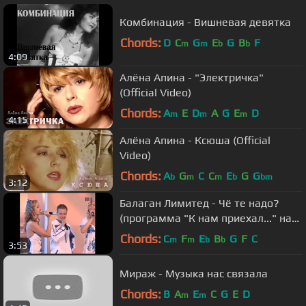
Комбинация - Вишневая девятка
Chords:
D
C
G
E
G
B
F
m
m
b
b
4:09
Алёна Апина - "Электричка"
(Official Video)
Chords:
A
E
D
A
G
E
D
m
m
m
4:15
Алёна Апина - Ксюша (Official
Video)
Chords:
A
G
C
C
E
G
G
b
m
m
b
bm
3:12
Балаган Лимитед - Чё те надо?
(программа "К нам приехал..." на
телеканале "Ля-Минор ТВ")
Chords:
C
F
E
B
G
F
C
m
m
b
b
3:53
Мираж - Музыка нас связала
Chords:
B
A
E
C
G
E
D
m
m