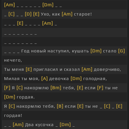
[Am]
_ _ _ _ _ _
[Dm]
_ _
_
[C]
_ _
[D]
[E]
Ухо, как
[Am]
старое!
_ _ _
[E]
_ _ _ _
[Am]
_
_ _ _ _ _ _ _ _
_ _ _ _ _ _ _ _
_ _ _ _ Год новый наступил, кушать
[Dm]
стало
[G]
нечего,
Ты меня
[E]
пригласил и сказал
[Am]
доверчиво,
Милая ты моя,
[A]
девочка
[Dm]
голодная,
[F]
Я
[C]
накормлю
[Bm]
тебя,
[E]
если
[F]
ты не
[Dm]
гордая.
Я
[C]
накормлю тебя,
[B]
если
[E]
ты не _
[C]
_
[E]
гордая!
_ _
[Am]
Два кусочка _
[Dm]
_