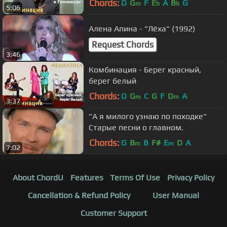
Chords:
D
G
F
E
A
B
G
m
b
b
5:06
Алена Апина - "Лёха" (1992)
Request Chords
3:46
Комбинация - Берег красный,
берег белый
Chords:
D
G
C
G
F
D
A
m
m
3:37
"А я милого узнаю по походке"
Старые песни о главном.
Chords:
G
B
B
F#
E
D
A
m
m
7:02
About ChordU
Features
Terms Of Use
Privacy Policy
Cancellation & Refund Policy
User Manual
Customer Support