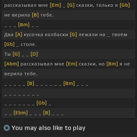
рассказывал мне
[Em]
_
[G]
сказки, только я
[Gb]
не верила
[B]
тебе.
_ _ _
[Bm]
_ _
Два
[A]
кусочка колбаски
[G]
лежали на _ твоём
[Gb]
_ столе.
Ты
[G]
_ _
[D]
[Abm]
рассказывал мне
[Em]
сказки, но
[Bm]
я не
верила тебе.
_ _ _ _ _
[B]
_ _ _ _ _ _
[Bm]
_ _ _
_ _ _ _ _ _ _ _
_ _ _ _ _ _ _
[Gb]
_
_ _
[Ebm]
_ _ _
[B]
_ _ _
You may also like to play