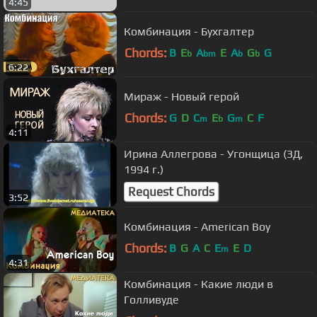
4:45
Комбинация - Бухгалтер
Chords:
B
E
A
E
A
G
G
b
bm
b
b
6:22
Мираж - Новый герой
Chords:
G
D
C
E
G
C
F
m
b
m
4:11
Ирина Аллегрова - Угонщица (ЗД,
1994 г.)
Request Chords
3:52
Комбинация - American Boy
Chords:
B
G
A
C
E
E
D
m
4:31
Комбинация - Какие люди в
Голливуде