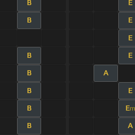
B
E
B
E
E
B
E
B
A
B
E
B
E
B
A