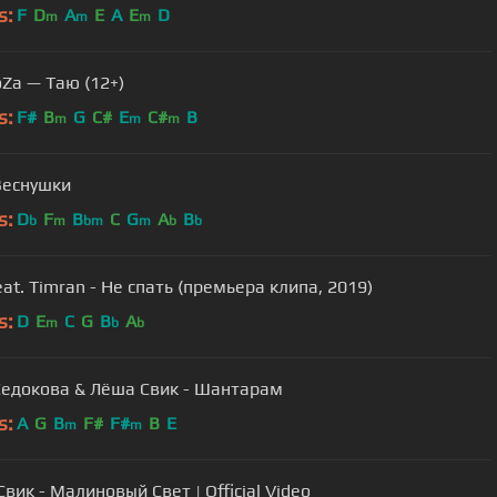
s:
F
D
A
E
A
E
D
m
m
m
Zа — Таю (12+)
s:
F#
B
G
C#
E
C#
B
m
m
m
Веснушки
s:
D
F
B
C
G
A
B
b
m
bm
m
b
b
eat. Timran - Не спать (премьера клипа, 2019)
s:
D
E
C
G
B
A
m
b
b
Седокова & Лёша Свик - Шантарам
s:
A
G
B
F#
F#
B
E
m
m
вик - Малиновый Свет | Official Video