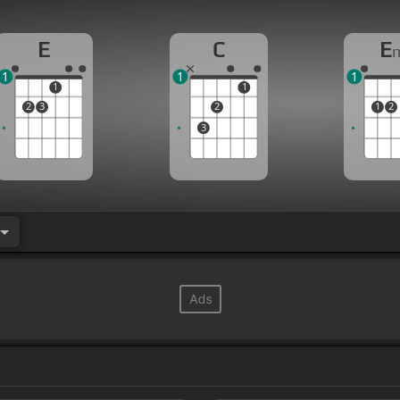
E
C
E
1
1
1
1
1
2
3
2
1
2
3