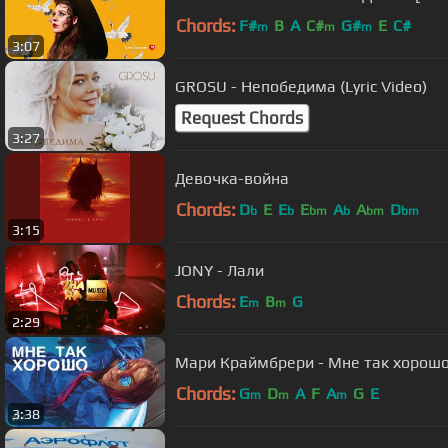
Chords:
F#
B
A
C#
G#
E
C#
m
m
m
3:07
GROSU - Непобедима (Lyric Video)
Request Chords
3:27
Девочка-война
Chords:
D
E
E
E
A
A
D
b
b
bm
b
bm
bm
3:15
JONY - Лали
Chords:
E
B
G
m
m
2:29
Мари Краймбрери - Мне так хорош
Chords:
G
D
A
F
A
G
E
m
m
m
3:38