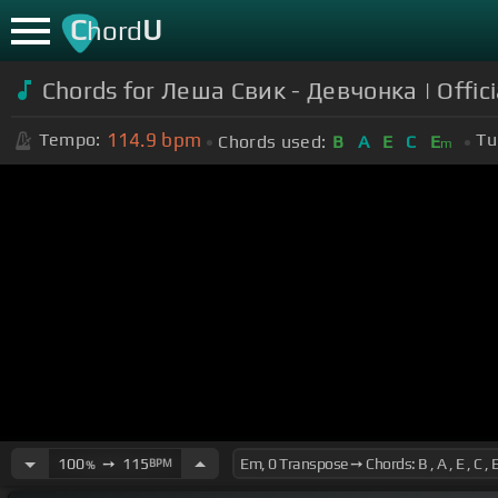
C
U
hord
Chords for Леша Свик - Девчонка | Offici
114.9
bpm
Tempo:
Tu
Chords used:
B
A
E
C
E
m
100
➙
115
BPM
%