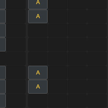
A
A
A
A
m