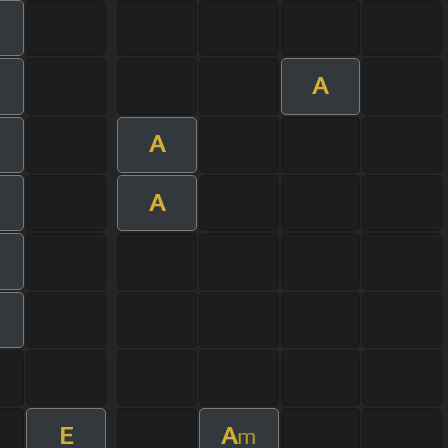
m
A
m
A
A
m
E
A
m