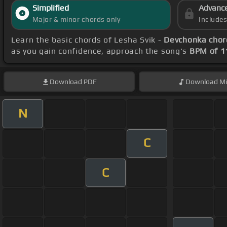
Simplified
Advanc
Major & minor chords only
Include
Learn the basic chords of Lesha Svik -
Devchonka chor
as you gain confidence, approach the song's
BPM of 1
Download
PDF
Download
Mi
N
C
C