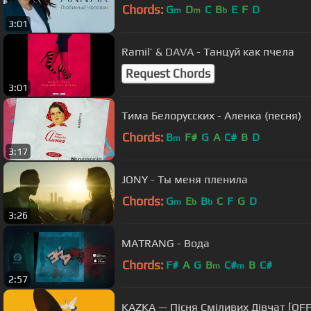
Chords:
G
D
C
B
E
F
D
m
m
b
3:01
Ramil’ & DAVA - Танцуй как пчела
Request Chords
3:01
Тима Белорусских - Аленка (песня)
Chords:
B
F#
G
A
C#
B
D
m
3:17
JONY - Ты меня пленила
Chords:
G
E
B
C
F
G
D
m
b
b
3:26
MATRANG - Вода
Chords:
F#
A
G
B
C#
B
C#
m
m
2:57
KAZKA — Пісня Сміливих Дівчат [OF