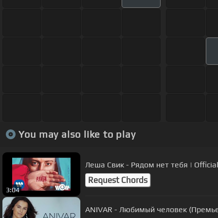
You may also like to play
Леша Свик - Рядом нет тебя | Officia
Request Chords
3:04
ANIVAR - Любимый человек (Премье