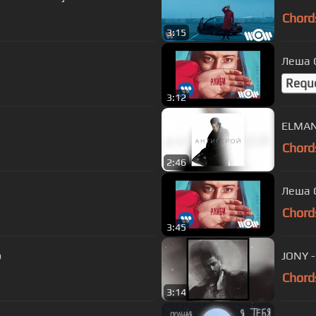
Chord
3:15
Леша С
Requ
3:12
ELMAN
Chord
2:46
Леша С
Chord
3:45
о
JONY -
Chord
3:14