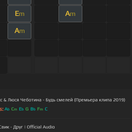
E
A
m
m
A
m
с & Люся Чеботина - Будь смелей (Премьера клипа 2019)
s:
A
C
E
G
B
F
C
b
m
b
b
m
вик - Друг | Official Audio