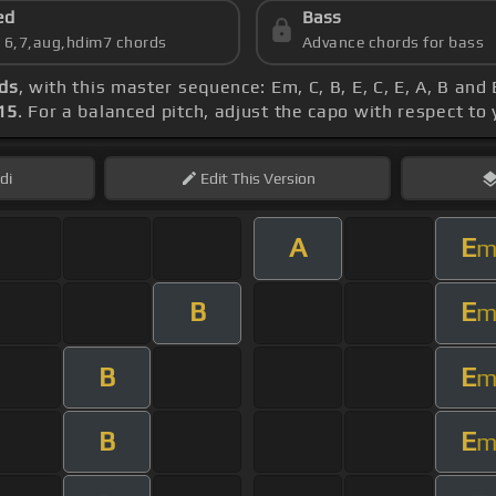
ed
Bass
s 6,7,aug,hdim7 chords
Advance chords for bass
ds
, with this master sequence: Em, C, B, E, C, E, A, B and
15
. For a balanced pitch, adjust the capo with respect to
di
Edit
This Version
A
E
B
E
B
E
B
E