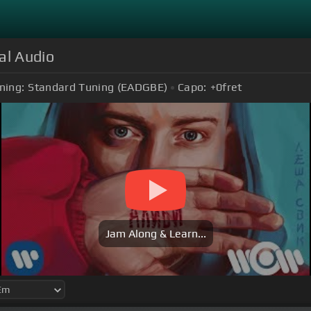
al Audio
ning:
Standard Tuning (EADGBE)
Capo:
+0
fret
Jam Along & Learn...