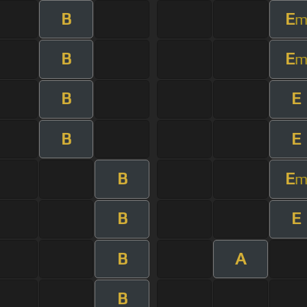
B
E
B
E
B
E
B
E
B
E
B
E
B
A
B