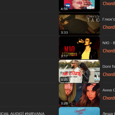
Chord
4:56
Глюк'o
Chord
3:33
NЮ - 
Chord
3:17
Doni f
Chord
3:35
Анна 
Chord
3:28
FICIAL AUDIO] #NIRVANA
Леша С