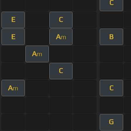
C
E
C
E
A
B
m
A
m
C
A
C
m
G