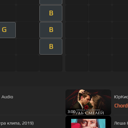
B
G
B
B
l Audio
ЮрКис
Chord
3:00
ра клипа, 2019)
Леша С