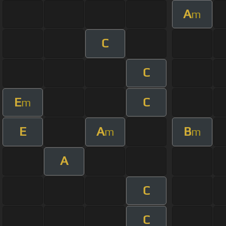
A
m
C
C
E
C
m
E
A
B
m
m
A
C
C