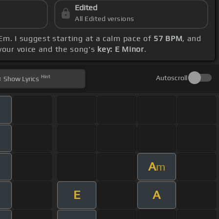
Edited
All Edited versions
 Em. I suggest starting at a calm pace of
57 BPM
, and
 your voice and the song's
key: E Minor
.
Hint
Autoscroll
Show
Lyrics
m
m
A
m
m
E
A
m