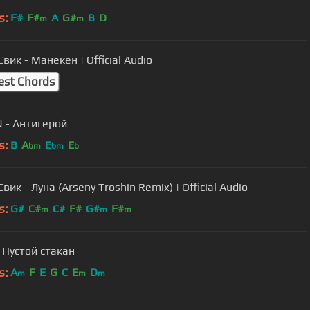
s:
F#
F#
A
G#
B
D
m
m
вик - Манекен | Official Audio
est Chords
 - Антигерой
s:
B
A
E
E
bm
bm
b
вик - Луна (Arseny Troshin Remix) | Official Audio
s:
G#
C#
C#
F#
G#
F#
m
m
m
 Пустой стакан
s:
A
F
E
G
C
E
D
m
m
m