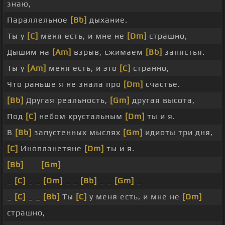
знаю,
Параллельное
[Bb]
дыхание.
Ты у
[C]
меня есть, и мне не
[Dm]
страшно,
Дышим на
[Am]
взрыв, сжимаем
[Bb]
запястья.
Ты у
[Am]
меня есть, и это
[C]
странно,
Что раньше я не знала про
[Dm]
счастье.
[Bb]
Другая реальность,
[Gm]
другая высота,
Под
[C]
небом крустальным
[Dm]
ты и я.
В
[Bb]
запустенных мыслях
[Gm]
идиоты три дня,
[C]
Инопланетяне
[Dm]
ты и я.
[Bb]
_ _
[Gm]
_
_
[C]
_ _
[Dm]
_ _
[Bb]
_ _
[Gm]
_
_
[C]
_ _
[Bb]
Ты
[C]
у меня есть, и мне не
[Dm]
страшно,