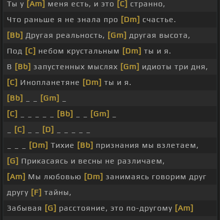
Ты у
[Am]
меня есть, и это
[C]
странно,
Что раньше я не знала про
[Dm]
счастье.
[Bb]
Другая реальность,
[Gm]
другая высота,
Под
[C]
небом крустальным
[Dm]
ты и я.
В
[Bb]
запустенных мыслях
[Gm]
идиоты три дня,
[C]
Инопланетяне
[Dm]
ты и я.
[Bb]
_ _
[Gm]
_
[C]
_ _ _ _ _
[Bb]
_ _
[Gm]
_
_
[C]
_ _
[D]
_ _ _ _ _
_ _ _
[Dm]
Тихие
[Bb]
признания мы взлетаем,
[G]
Прикасаясь и весны не различаем,
[Am]
Мы любовью
[Dm]
занимаясь говорим друг
другу
[F]
тайны,
Забывая
[G]
расстояние, это по-другому
[Am]