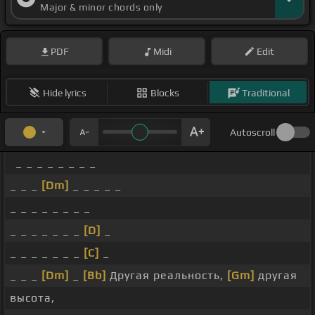
Major & minor chords only
PDF
Midi
Edit
Hide lyrics
Blocks
Traditional
Autoscroll
_ _ _ _ _ _ _ _
_ _ _
[Dm]
_ _ _ _ _
_ _ _ _ _ _ _ _
_ _ _ _ _ _ _
[D]
_
_ _ _ _ _ _ _
[C]
_
_ _ _
[Dm]
_
[Bb]
Другая реальность,
[Gm]
другая
высота,