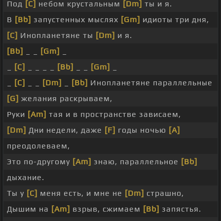
Под
[C]
небом крустальным
[Dm]
ты и я.
В
[Bb]
запустенных мыслях
[Gm]
идиоты три дня,
[C]
Инопланетяне ты
[Dm]
и я.
[Bb]
_ _
[Gm]
_
_
[C]
_ _ _ _
[Bb]
_ _
[Gm]
_
_
[C]
_ _
[Dm]
_
[Bb]
Инопланетяне параллельные
[G]
желания раскрываем,
Руки
[Am]
тая и в пространстве зависаем,
[Dm]
Дни недели, даже
[F]
годы ночью
[A]
преодолеваем,
Это по-другому
[Am]
знаю, параллельное
[Bb]
дыхание.
Ты у
[C]
меня есть, и мне не
[Dm]
страшно,
Дышим на
[Am]
взрыв, сжимаем
[Bb]
запястья.