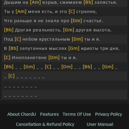
Дышим на
[Am]
взрыв, сжимаем
[Bb]
запястья.
Ты у
[Am]
меня есть, и это
[C]
странно,
Что раньше я не знала про
[Dm]
счастье.
[Bb]
Другая реальность,
[Gm]
другая высота,
Под
[C]
небом крустальным
[Dm]
ты и я.
В
[Bb]
запутанных мыслях
[Gm]
идиоты три дня,
[C]
Инопланетяне
[Dm]
ты и я.
[Bb]
_ _
[Gm]
_ _
[C]
_ _
[Dm]
_ _
[Bb]
_ _
[Gm]
_
_
[C]
_ _ _ _ _ _ _
_ _ _ _ _ _ _ _
_ _ _ _ _ _ _ _
About ChordU
Features
Terms Of Use
Privacy Policy
Cancellation & Refund Policy
User Manual