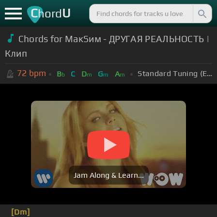
C
U
hord
Chords for
МакSим - ДРУГАЯ РЕАЛЬНОСТЬ |
Клип
72
bpm
Standard Tuning (EADGBE)
B
C
D
G
A
b
m
m
m
Jam Along & Learn...
[Dm]