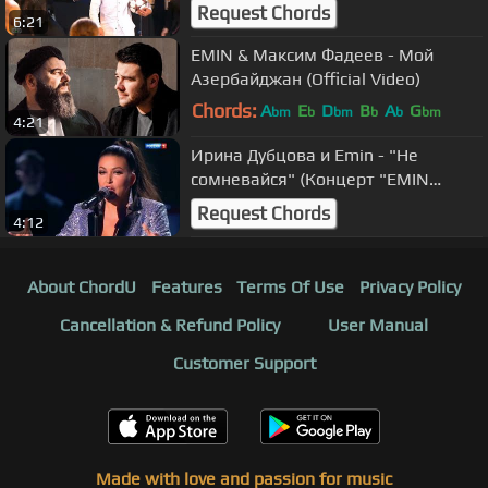
Супер! Танцы" под "Сумасшедшая"
Request Chords
6:21
EMIN & Максим Фадеев - Мой
Азербайджан (Official Video)
Chords:
A
E
D
B
A
G
bm
b
bm
b
b
bm
4:21
B
bm
Ирина Дубцова и Emin - "Не
сомневайся" (Концерт "EMIN
приглашает друзей")
Request Chords
4:12
About ChordU
Features
Terms Of Use
Privacy Policy
Cancellation & Refund Policy
User Manual
Customer Support
Made with love and passion for music