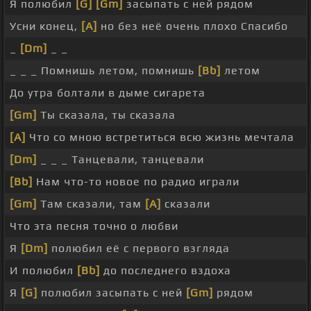
Я полюбил
[G]
[Gm]
засыпать с ней рядом
Усни конец,
[A]
но без неё очень плохо Спасибо
_
[Dm]
_ _
_ _ _ Помнишь летом, помнишь
[Bb]
летом
До утра болтали в дыме сигарета
[Gm]
Ты сказала, ты сказала
[A]
Что со мною встретиться всю жизнь мечтала
[Dm]
_ _ _ Танцевали, танцевали
[Bb]
Нам что-то новое по радио играли
[Gm]
Там сказали, там
[A]
сказали
Что эта песня точно о любви
Я
[Dm]
полюбил её с первого взгляда
И полюбил
[Bb]
до последнего вздоха
Я
[G]
полюбил засыпать с ней
[Gm]
рядом