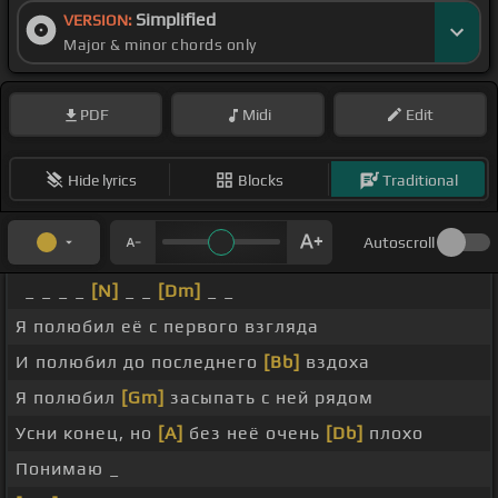
Simplified
VERSION:
Major & minor chords only
PDF
Midi
Edit
Hide lyrics
Blocks
Traditional
Autoscroll
_ _ _ _
[N]
_ _
[Dm]
_ _
Я полюбил её с первого взгляда
И полюбил до последнего
[Bb]
вздоха
Я полюбил
[Gm]
засыпать с ней рядом
Усни конец, но
[A]
без неё очень
[Db]
плохо
Понимаю _