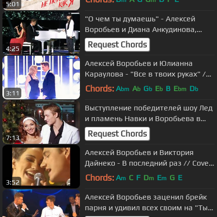
m
m
5:01
"О чем ты думаешь" - Алексей
Воробьев и Диана Анкудинова,
Карина Исмаилова // ТЭФИ KIDS
Request Chords
4:25
2019
Алексей Воробьев и Юлианна
Караулова - "Все в твоих руках" /
НеОбыкновенный огонек
Chords:
A
A
G
E
B
E
D
bm
b
b
b
bm
b
3:11
Выступление победителей шоу Лед
и пламень Навки и Воробьева в
гала концерте Танец рок н ролл
Request Chords
7:13
Алексей Воробьев и Виктория
Дайнеко - В последний раз // Cover
Jeanette: Porque Te Vas
Chords:
A
C
F
D
E
G
E
m
m
m
3:52
Алексей Воробьев заценил брейк
парня и удивил всех своим на "Ты