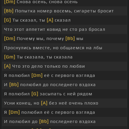
[Dm]
Снова осень, снова осень
[Bb]
Попытка номер восемь, сигареты бросит
[G]
Ты сказал, ты
[A]
сказал
Что этот аппетит ковид не сто раз бросал
[Dm]
Почему мы, почему
[Bb]
мы
Проснулись вместе, но общаемся на лбы
[Gm]
Ты сказала, ты сказала
[A]
Что это дело только по любви
Я полюбил
[Dm]
её с первого взгляда
И
[Bb]
полюбил до последнего вздоха
Я полюбил
[G]
засыпать с ней рядом
Усни конец, но
[A]
без неё очень плохо
Я
[Dm]
полюбил её с первого взгляда
И полюбил до
[Bb]
последнего вздоха