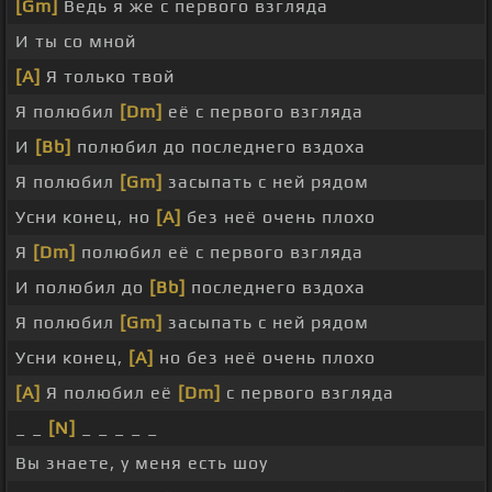
[Gm]
Ведь я же с первого взгляда
И ты со мной
[A]
Я только твой
Я полюбил
[Dm]
её с первого взгляда
И
[Bb]
полюбил до последнего вздоха
Я полюбил
[Gm]
засыпать с ней рядом
Усни конец, но
[A]
без неё очень плохо
Я
[Dm]
полюбил её с первого взгляда
И полюбил до
[Bb]
последнего вздоха
Я полюбил
[Gm]
засыпать с ней рядом
Усни конец,
[A]
но без неё очень плохо
[A]
Я полюбил её
[Dm]
с первого взгляда
_ _
[N]
_ _ _ _ _
Вы знаете, у меня есть шоу