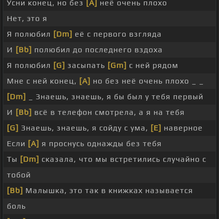
Усни конец, но без
[A]
неё очень плохо
Нет, это я
Я полюбил
[Dm]
её с первого взгляда
И
[Bb]
полюбил до последнего вздоха
Я полюбил
[G]
засыпать
[Gm]
с ней рядом
Мне с ней конец,
[A]
но без неё очень плохо _ _
[Dm]
_ Знаешь, знаешь, я бы был у тебя первый
И
[Bb]
всё в телефон смотрела, а я на тебя
[G]
Знаешь, знаешь, я сойду с ума,
[E]
наверное
Если
[A]
я проснусь однажды без тебя
Ты
[Dm]
сказала, что мы встретились случайно с
тобой
[Bb]
Малышка, это так в книжках называется
боль