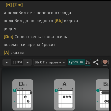
[N]
[Dm]
Я полюбил её с первого взгляда
полюбил до последнего
[Bb]
вздоха
рядом
[Dm]
Снова осень, снова осень
восемь, сигареты бросит
[A]
сказал
мы, почему
[Bb]
мы
Lyrics
On
93
BPM
D
A
B
m
b
1
1
1
1
1
1
2
1
2
3
3
2
3