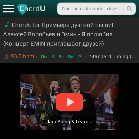
C
U
hord
Chords for Премьера дуэтной песни!
Алексей Воробьев и Эмин - Я полюбил
(Концерт EMIN приглашает друзей)
93.3
bpm
Standard Tuning (EADGBE)
D
A
B
G
G
m
b
m
Jam Along & Learn...