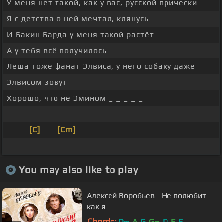
У меня нет такой, как у вас, русской прически
Я с детства о ней мечтал, клянусь
И Бакин Барда у меня такой растёт
А у тебя всё получилось
Лёша тоже фанат Элвиса, у него собаку даже
Элвисом зовут
Хорошо, что не Эмином _ _ _ _ _
_ _ _ _ _ _ _ _
_ _ _
[C]
_ _
[Cm]
_ _ _
_ _ _ _ _ _ _ _
You may also like to play
Алексей Воробьев - Не полюбит
как я
Chords:
D
A
G
G
D
F
E