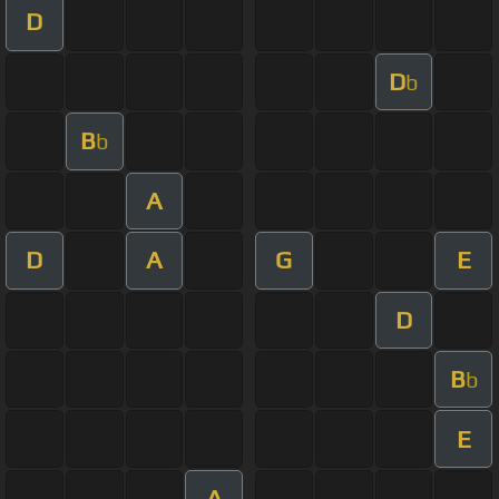
D
D
b
B
b
A
D
A
G
E
D
B
b
E
A