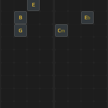
E
B
E
b
G
C
m