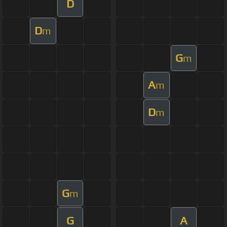
D
D
m
G
m
A
m
D
m
G
m
G
A