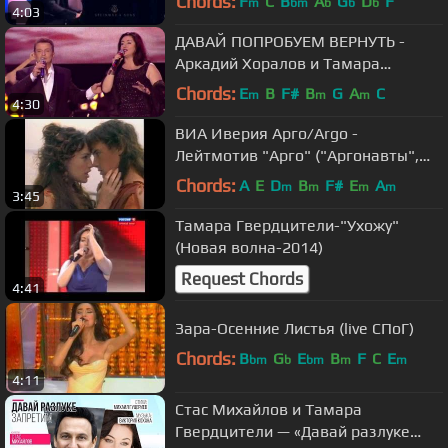
Chords:
F
C
B
A
G
D
F
m
bm
b
b
b
4:03
ДАВАЙ ПОПРОБУЕМ ВЕРНУТЬ -
Аркадий Хоралов и Тамара
Гвердцители (Концерт "От всего
Chords:
E
B
F#
B
G
A
C
m
m
m
4:30
сердца")
ВИА Иверия Арго/Argo -
Лейтмотив "Арго" ("Аргонавты",
1986)
Chords:
A
E
D
B
F#
E
A
m
m
m
m
3:45
Тамара Гвердцители-"Ухожу"
(Новая волна-2014)
Request Chords
4:41
Зара-Осенние Листья (live СПоГ)
Chords:
B
G
E
B
F
C
E
bm
b
bm
m
m
4:11
Стас Михайлов и Тамара
Гвердцители — «Давай разлуке