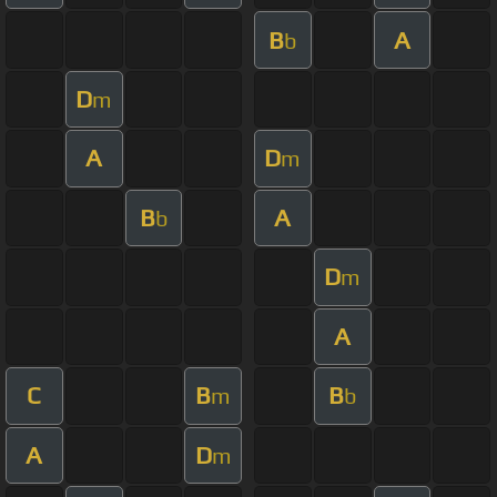
B
A
b
D
m
A
D
m
B
A
b
D
m
A
C
B
B
m
b
A
D
m