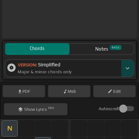
Chords
Beta
Notes
Simplified
VERSION:
Major & minor chords only
PDF
Midi
Edit
Hint
Autoscroll
Show
Lyrics
N