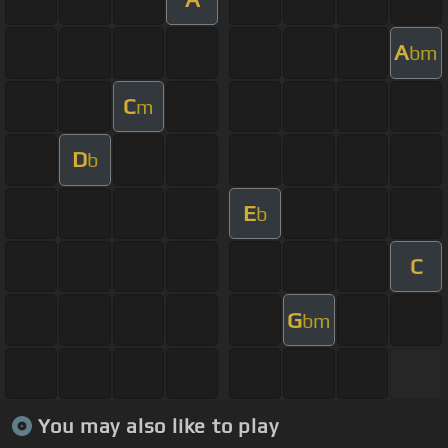
A
bm
C
m
D
b
E
b
C
G
bm
You may also like to play