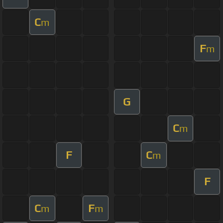
C
m
F
m
G
C
m
F
C
m
F
C
F
m
m