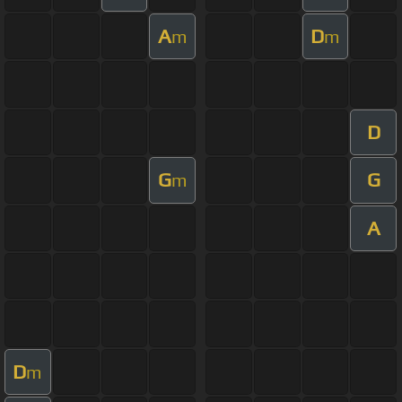
A
D
m
m
D
G
G
m
A
D
m