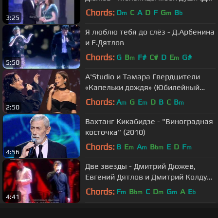
звезды - 2014)
Chords:
D
C
A
D
F
G
B
m
m
b
3:25
Я люблю тебя до слёз - Д.Арбенина
и Е.Дятлов
Chords:
G
B
F#
C#
D
E
G#
m
m
5:50
A'Studio и Тамара Гвердцители
«Капельки дождя» (Юбилейный
концерт, 4 марта 2018)
Chords:
A
G
E
D
B
C
B
m
m
m
2:50
Вахтанг Кикабидзе - "Виноградная
косточка" (2010)
Chords:
B
E
A
B
E
D
F
m
m
bm
m
4:56
Две звезды - Дмитрий Дюжев,
Евгений Дятлов и Дмитрий Колдун
- "Belle"
Chords:
F
B
C
D
G
A
E
m
bm
m
m
b
4:41