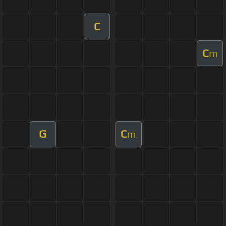
C
C
m
G
C
m