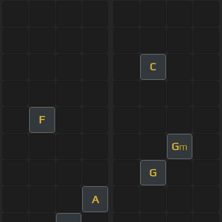
C
F
G
m
G
A