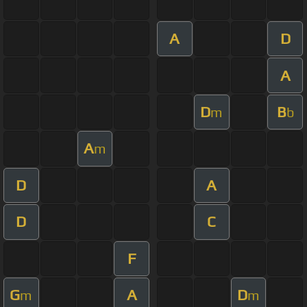
A
D
A
D
B
m
b
A
m
D
A
D
C
F
G
A
D
m
m