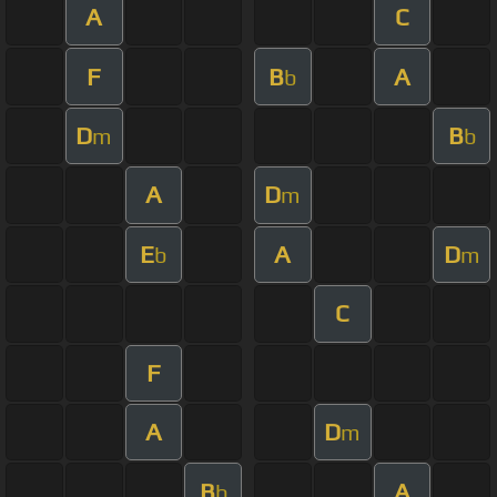
A
C
F
B
A
b
D
B
m
b
A
D
m
E
A
D
b
m
C
F
A
D
m
B
A
b