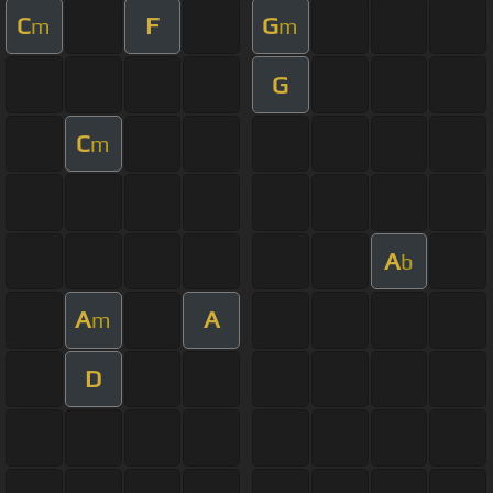
C
F
G
m
m
G
C
m
A
b
A
A
m
D