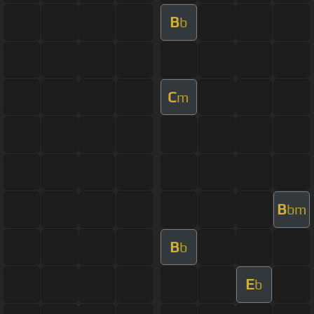
B
b
C
m
B
bm
B
b
E
b