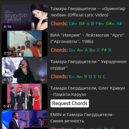
Тамара Гвердцители — «Ориентир
любви» (Official Lyric Video)
Chords:
C#
G#
A
B
F#
G#
A#
m
m
m
4:16
ВИА "Иверия" - Лейтмотив "Арго"
("Аргонавты", 1986)
Chords:
D
A
A
B
E
F#
B
m
m
m
3:59
Тамара Гвердцители-" Украденное
сердце"
Chords:
E
A
B
D
E
G
C
m
m
4:52
Тамара Гвердцители, Олег Крикун
- Памяти Карузо
Request Chords
6:47
EMIN и Тамара Гвердцители -
Синяя вечность