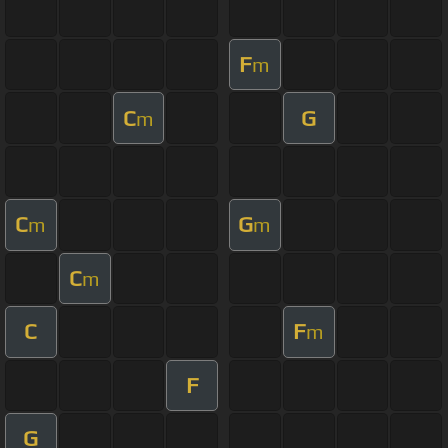
F
m
C
G
m
C
G
m
m
C
m
C
F
m
F
G