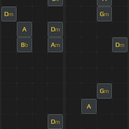
D
G
m
m
A
D
m
B
A
D
b
m
m
G
m
A
D
m