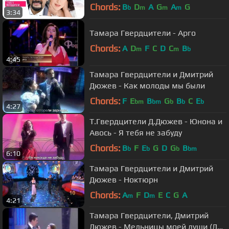
запретим» (Official Lyric Video)
Chords:
B
D
A
G
A
G
b
m
m
m
3:34
Тамара Гвердцители - Арго
Chords:
A
D
F
C
D
C
B
m
m
b
4:45
Тамара Гвердцители и Дмитрий
Дюжев - Как молоды мы были
Chords:
F
E
B
G
B
C
E
bm
bm
b
b
b
4:27
Т.Гвердцители Д.Дюжев - Юнона и
Авось - Я тебя не забуду
Chords:
B
F
E
G
D
G
B
b
b
b
bm
6:10
Тамара Гвердцители и Дмитрий
Дюжев - Ноктюрн
Chords:
A
F
D
E
C
G
A
m
m
4:21
Тамара Гвердцители, Дмитрий
Дюжев - Мельницы моей души (Две