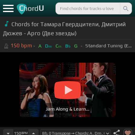
C
U
hord
Chords for Тамара Гвердцители, Дмитрий
Дюжев - Арго (Две звезды)
150
bpm
Standard Tuning (EADGBE)
A
D
C
B
G
m
m
b
Jam Along & Learn...
150
BPM