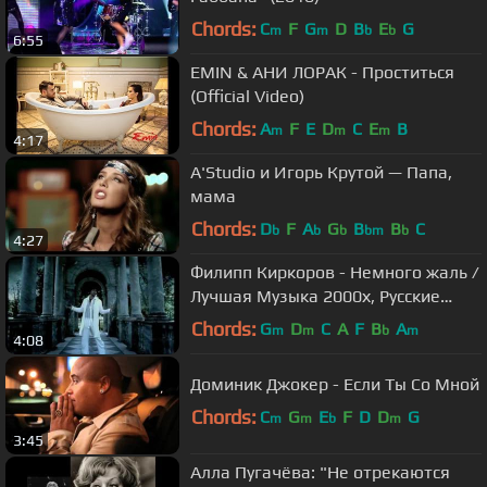
Chords:
C
F
G
D
B
E
G
m
m
b
b
6:55
EMIN & АНИ ЛОРАК - Проститься
(Official Video)
Chords:
A
F
E
D
C
E
B
m
m
m
4:17
A'Studio и Игорь Крутой — Папа,
мама
Chords:
D
F
A
G
B
B
C
b
b
b
bm
b
4:27
Филипп Киркоров - Немного жаль /
Лучшая Музыка 2000х, Русские
Хиты 2000х
Chords:
G
D
C
A
F
B
A
m
m
b
m
4:08
Доминик Джокер - Если Ты Со Мной
Chords:
C
G
E
F
D
D
G
m
m
b
m
3:45
Алла Пугачёва: "Не отрекаются