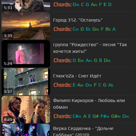
Chords:
D
C
G
A
F
E
D
m
m
5:33
Город 312. "Останусь"
Chords:
C
D
E
G
F
B
A
m
b
m
b
3:39
группа "Рождество" - песня "Так
хочется жить!"
Chords:
D
E
A
G
B
D
m
m
m
5:24
Глюк'oZa - Снег Идёт
Chords:
E
A
D
F
C
G
A
m
m
b
3:57
Филипп Киркоров - Любовь или
обман
Chords:
C#
A
E
G#
F#
G#
D
m
m
m
m
4:25
Верка Сердючка - "Дольче
Габбана" (2010)