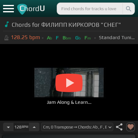
C
U
hord
Chords for ФИЛИПП КИРКОРОВ "СНЕГ"
128.25
bpm
Standard Tuning (EADGBE)
A
F
B
G
F
b
bm
b
m
Jam Along & Learn...
128
BPM