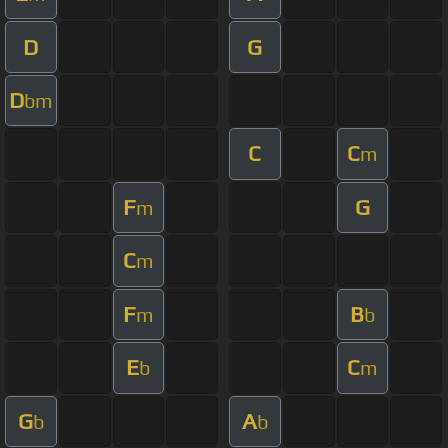
D
G
D
bm
C
C
m
F
G
m
C
m
F
B
m
b
E
C
b
m
G
A
b
b