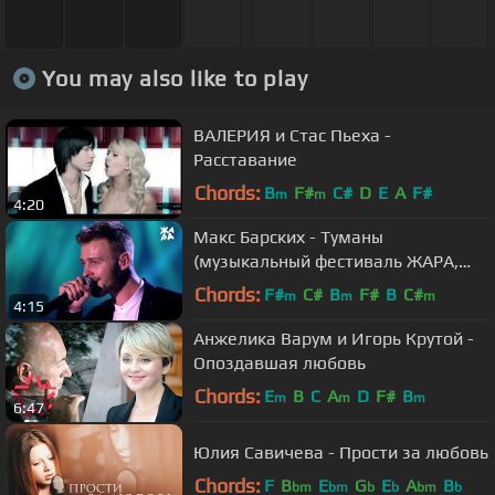
You may also like to play
ВАЛЕРИЯ и Стас Пьеха -
Расставание
Chords:
B
F#
C#
D
E
A
F#
m
m
4:20
Макс Барских - Туманы
(музыкальный фестиваль ЖАРА,
2017)
Chords:
F#
C#
B
F#
B
C#
m
m
m
4:15
Анжелика Варум и Игорь Крутой -
Опоздавшая любовь
Chords:
E
B
C
A
D
F#
B
m
m
m
6:47
Юлия Савичева - Прости за любовь
Chords:
F
B
E
G
E
A
B
bm
bm
b
b
bm
b