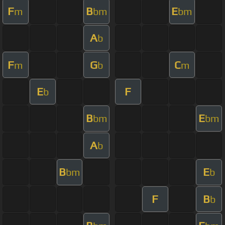
F
B
E
m
bm
bm
A
b
F
G
C
m
b
m
E
F
b
B
E
bm
bm
A
b
B
E
bm
b
F
B
b