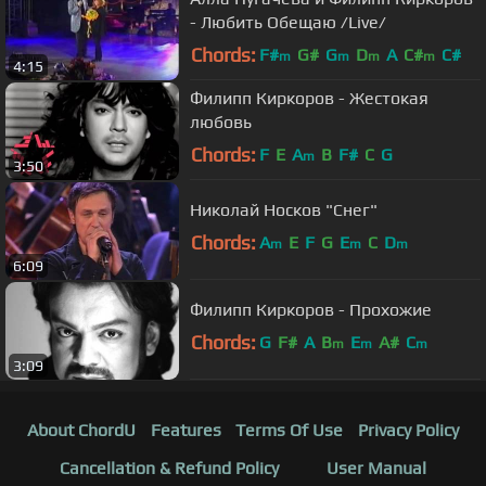
- Любить Обещаю /Live/
Chords:
F#
G#
G
D
A
C#
C#
m
m
m
m
4:15
Филипп Киркоров - Жестокая
любовь
Chords:
F
E
A
B
F#
C
G
m
3:50
Николай Носков "Снег"
Chords:
A
E
F
G
E
C
D
m
m
m
6:09
Филипп Киркоров - Прохожие
Chords:
G
F#
A
B
E
A#
C
m
m
m
3:09
About ChordU
Features
Terms Of Use
Privacy Policy
Cancellation & Refund Policy
User Manual