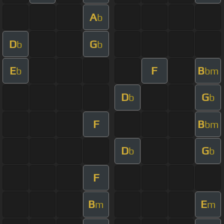
A
b
D
G
b
b
E
F
B
b
bm
D
G
b
b
F
B
bm
D
G
b
b
F
B
E
m
m