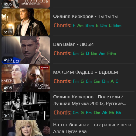
4:05
Филипп Киркоров - Ты ты ты
Chords:
F
A
B
E
D
C
E
m
bm
m
bm
5:11
Dan Balan - ЛЮБИ
Chords:
E
G
D
B
A
F#
m
m
m
m
4:13
МАКСИМ ФАДЕЕВ – ВДВОЁМ
Chords:
F
G
C
G
D
A
C
m
m
m
m
4:05
Филипп Киркоров - Полетели /
Лучшая Музыка 2000х, Русские
Хиты 2000х
Chords:
C
G
F
D
A
E
B
m
m
m
b
b
b
3:31
На тот большак - так раньше пела
Алла Пугачева