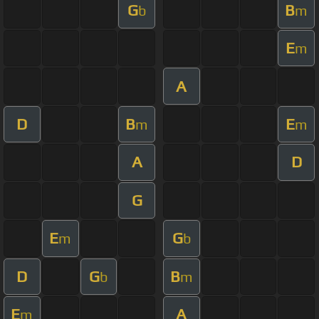
G
B
b
m
E
m
A
D
B
E
m
m
A
D
G
E
G
m
b
D
G
B
b
m
E
A
m