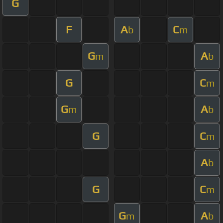
G
F
A
C
b
m
G
A
m
b
G
C
m
G
A
m
b
G
C
m
A
b
G
C
m
G
A
m
b