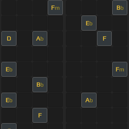
F
B
m
b
E
b
D
A
F
b
E
F
b
m
B
b
E
A
b
b
F