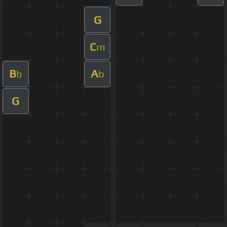
G
C
m
B
A
b
b
G