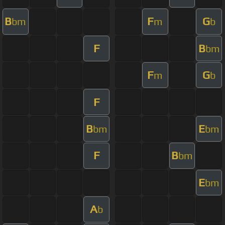
B
F
G
bm
m
b
F
B
bm
F
G
m
b
F
B
E
bm
bm
F
B
bm
E
bm
A
b