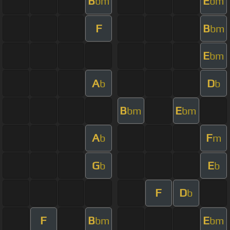
B
E
bm
bm
F
B
bm
E
bm
A
D
b
b
B
E
bm
bm
A
F
b
m
G
E
b
b
F
D
b
F
B
E
bm
bm