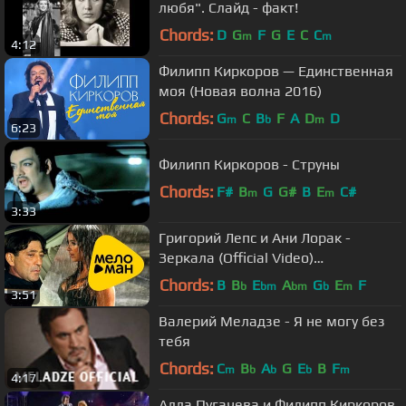
любя". Слайд - факт!
Chords:
D
G
F
G
E
C
C
m
m
4:12
Филипп Киркоров — Единственная
моя (Новая волна 2016)
Chords:
G
C
B
F
A
D
D
m
b
m
6:23
Филипп Киркоров - Струны
Chords:
F#
B
G
G#
B
E
C#
m
m
3:33
Григорий Лепс и Ани Лорак -
Зеркала (Official Video)
@MELOMANVIDEO
Chords:
B
B
E
A
G
E
F
b
bm
bm
b
m
3:51
Валерий Меладзе - Я не могу без
тебя
Chords:
C
B
A
G
E
B
F
m
b
b
b
m
4:17
Алла Пугачева и Филипп Киркоров