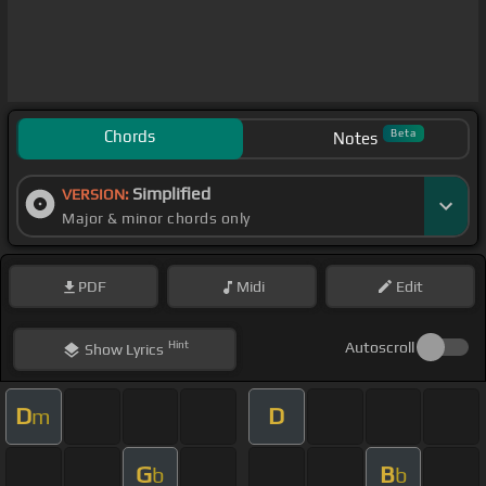
Chords
Beta
Notes
Simplified
VERSION:
Major & minor chords only
PDF
Midi
Edit
Hint
Autoscroll
Show
Lyrics
D
D
m
G
B
b
b