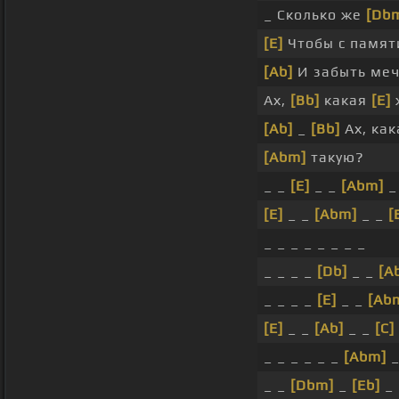
_ Сколько же
[Db
[E]
Чтобы с памят
[Ab]
И забыть ме
Ах,
[Bb]
какая
[E]
[Ab]
_
[Bb]
Ах, ка
[Abm]
такую?
_ _
[E]
_ _
[Abm]
_
[E]
_ _
[Abm]
_ _
[
_ _ _ _ _ _ _ _
_ _ _ _
[Db]
_ _
[A
_ _ _ _
[E]
_ _
[Ab
[E]
_ _
[Ab]
_ _
[C]
_ _ _ _ _ _
[Abm]
_
_ _
[Dbm]
_
[Eb]
_ 