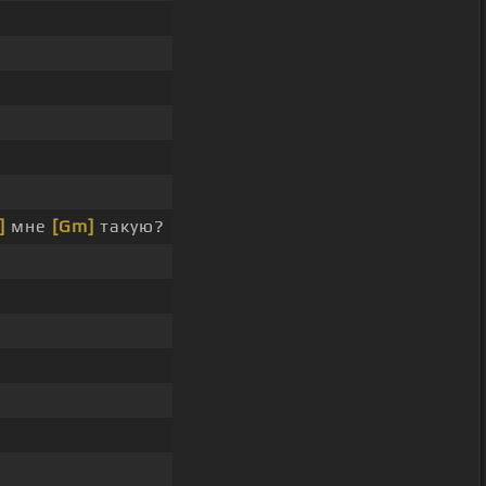
]
мне
[Gm]
такую?