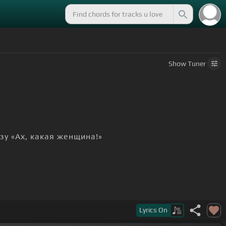
Show
Tuner
зу «Ах, какая женщина!»
Lyrics
On