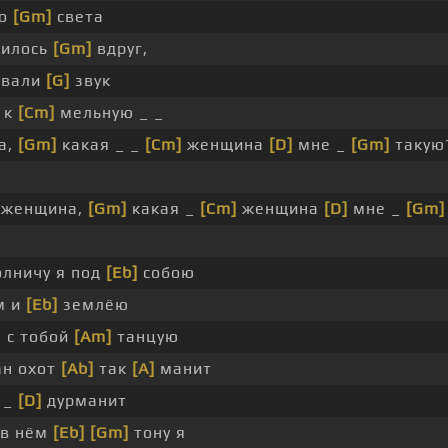
го
[Gm]
света
чилось
[Gm]
вдруг,
рвали
[G]
звук
 к
[Cm]
мельную _ _
а,
[Gm]
какая _ _
[Cm]
женщина
[D]
мне _
[Gm]
такую
женщина,
[Gm]
какая _
[Cm]
женщина
[D]
мне _
[Gm]
лничу я под
[Eb]
собою
м и
[Eb]
землёю
 с тобой
[Am]
танцую
н охот
[Ab]
так
[A]
манит
 _
[D]
дурманит
 в нём
[Eb]
[Gm]
тону я