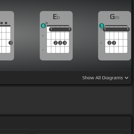
G
E
G
b
m
6
3
1
1
1
1
1
1
1
1
1
1
3
2
3
4
2
3
Show
All Diagrams