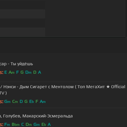
сар - Ты уйдёшь
s:
E
A
F
G
D
D
A
m
m
/ Нэнси - Дым Сигарет с Ментолом ( Топ МегаХит ★ Official
TV )
s:
G
C
D
G
E
F
A
m
m
b
m
н, Голубев, Макарский-Эсмеральда
s:
F
B
C
D
G
E
A
m
bm
m
m
b