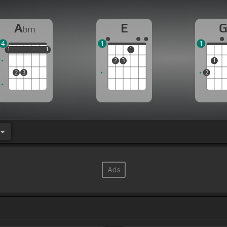
A
E
bm
4
1
1
1
1
1
1
1
1
1
2
3
1
2
3
2