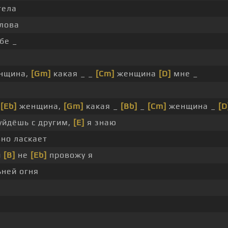
тела
лова
бе _
енщина,
[Gm]
какая _ _
[Cm]
женщина
[D]
мне _
я
[Eb]
женщина,
[Gm]
какая _
[Bb]
_
[Cm]
женщина _
[D
уйдёшь с другим,
[E]
я знаю
но ласкает
й
[B]
не
[Eb]
провожу я
ьней огня
я