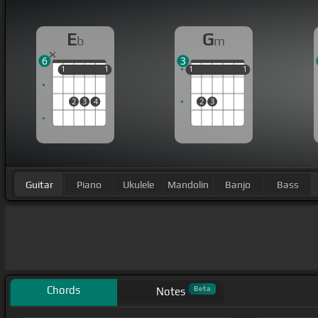
E
G
b
m
6
3
1
1
1
1
1
1
1
1
1
1
2
3
4
2
3
Guitar
Piano
Ukulele
Mandolin
Banjo
Bass
Chords
Beta
Notes