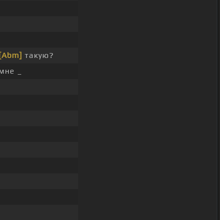
[Abm]
такую?
мне _