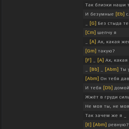
Так близки наши 
И безумные
[Eb]
с
_
[G]
Без стыда те
[Cm]
шепчу я
_
[A]
Ах, какая ж
[Gm]
такую?
[F]
_
[A]
Ах, кака
_
[Bb]
_
[Abm]
Ты 
[Abm]
Он тебя дав
И тебя
[Db]
домо
Жжёт в груди сил
Не моя ты, не мо
Так зачем же я _
[E]
[Abm]
ревную?