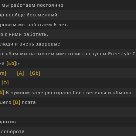
 мы работаем постоянно.
ор вообще бессменный.
ровым мы работаем 6 лет.
о с ними работать.
люди и очень здоровые.
сьбам мы называем имя солиста группы Freestyle С
ина
[Eb]
!»
bm]
_ _
[A]
_
[Gb]
_
_
[D]
_
b]
В чумном зале ресторана Свет веселья и обмана
вшего
[D]
поэта
против
олоборота