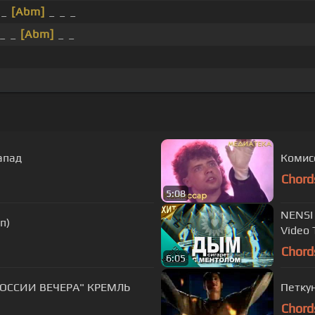
 _
[Abm]
_ _ _
_ _
[Abm]
_ _
апад
Комис
Chord
5:08
NENSI 
п)
Video 
Chord
6:05
РОССИИ ВЕЧЕРА" КРЕМЛЬ
Петку
Chord