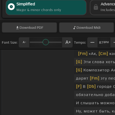
Simplified
Advanc
Major & minor chords only
Include
Download
PDF
Download
Midi
Font Size:
Tempo:
87
BPM
[Fm]
«Ах,
[Cm]
ка
[G]
Эти слова хот
[G]
Композитор Ана
дарят
[Fm]
эту пе
[F]
В
[Db]
городе 
обязательно доба
И слышать можно 
Ну, может быть, 