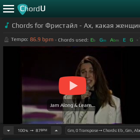
C
U
hord
Chords for Фристайл - Ах, какая женщи
86.9
bpm
Tempo:
Chords used:
E
G
A
E
G
b
m
bm
Jam Along & Learn...
100
➙
87
BPM
%