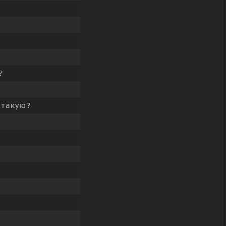
?
такую?