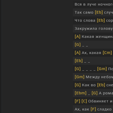
Вся в луче ночно
Так само
[Eb]
слу
Что слова
[Eb]
со
Закружила голову
[A]
Какая женщин
[G]
_ _
[A]
Ах, какая
[Cm]
[Eb]
_ _
[G]
_ _ _ _
[Gm]
По
[Gm]
Между небо
[G]
Как во
[Eb]
сне
[Ebm]
_
[G]
А рома
[F]
[C]
Обвиняет и
Ах, как
[F]
сладко