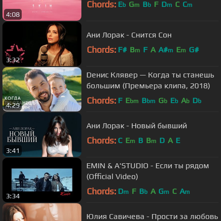
Chords:
E
G
B
F
D
C
C
b
m
b
m
m
4:08
Ани Лорак - Снится Сон
Chords:
F#
B
F
A
A#
E
G#
m
m
m
3:32
Dенис Клявер — Когда ты станешь
большим (Премьера клипа, 2018)
Chords:
F
E
B
G
E
A
D
bm
bm
b
b
b
b
4:29
Ани Лорак - Новый бывший
Chords:
C
E
B
B
D
A
E
m
m
3:41
EMIN & A'STUDIO - Если ты рядом
(Official Video)
Chords:
D
F
B
A
G
C
A
m
b
m
m
3:34
Юлия Савичева - Прости за любовь