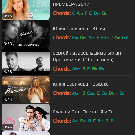
ПРЕМЬЕРА 2017
Chords:
C
A
F
E
D
B
m
m
m
3:15
Юлия Савичева - Юлия
Chords:
E
D
A
E
F#
C#
G#
m
m
m
m
m
3:53
Сергей Лазарев & Дима Билан -
Прости меня (Official video)
Chords:
A
B
E
G
B
bm
b
b
4:28
Юлия Савичева - Bысоко
Chords:
A
B
E
E
G
D
E
bm
bm
b
bm
b
4:44
Слава и Стас Пьеха - Я и Ты
Chords:
A
E
B
C
B
G
E
m
m
m
3:46