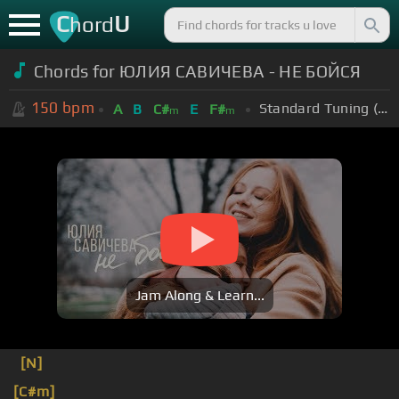
C
U
hord
Chords for ЮЛИЯ САВИЧЕВА - НЕ БОЙСЯ
150
bpm
Standard Tuning (EADGBE)
A
B
C#
E
F#
m
m
Jam Along & Learn...
[N]
[C#m]