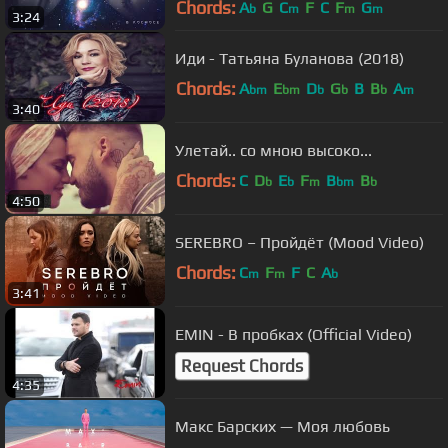
Chords:
A
G
C
F
C
F
G
b
m
m
m
3:24
Иди - Татьяна Буланова (2018)
Chords:
A
E
D
G
B
B
A
bm
bm
b
b
b
m
3:40
Улетай.. со мною высоко...
Chords:
C
D
E
F
B
B
b
b
m
bm
b
4:50
SEREBRO – Пройдёт (Mood Video)
Chords:
C
F
F
C
A
m
m
b
3:41
EMIN - В пробках (Official Video)
Request Chords
4:35
Макс Барских — Моя любовь