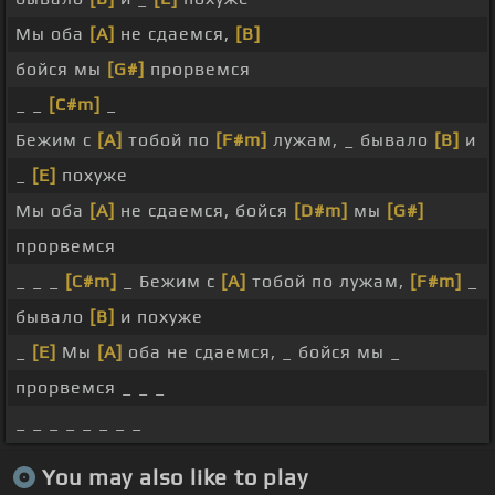
Мы оба
[A]
не сдаемся,
[B]
бойся мы
[G#]
прорвемся
_ _
[C#m]
_
Бежим с
[A]
тобой по
[F#m]
лужам, _ бывало
[B]
и
_
[E]
похуже
Мы оба
[A]
не сдаемся, бойся
[D#m]
мы
[G#]
прорвемся
_ _ _
[C#m]
_ Бежим с
[A]
тобой по лужам,
[F#m]
_
бывало
[B]
и похуже
_
[E]
Мы
[A]
оба не сдаемся, _ бойся мы _
прорвемся _ _ _
_ _ _ _ _ _ _ _
You may also like to play