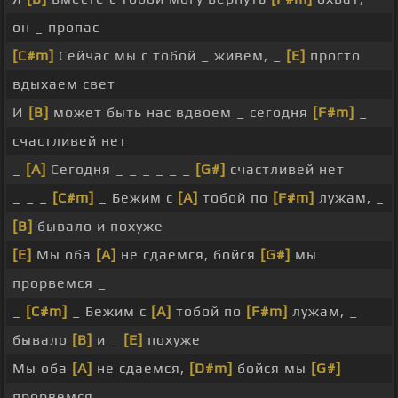
он _ пропас
[C#m]
Сейчас мы с тобой _ живем, _
[E]
просто
вдыхаем свет
И
[B]
может быть нас вдвоем _ сегодня
[F#m]
_
счастливей нет
_
[A]
Сегодня _ _ _ _ _ _
[G#]
счастливей нет
_ _ _
[C#m]
_ Бежим с
[A]
тобой по
[F#m]
лужам, _
[B]
бывало и похуже
[E]
Мы оба
[A]
не сдаемся, бойся
[G#]
мы
прорвемся _
_
[C#m]
_ Бежим с
[A]
тобой по
[F#m]
лужам, _
бывало
[B]
и _
[E]
похуже
Мы оба
[A]
не сдаемся,
[D#m]
бойся мы
[G#]
прорвемся