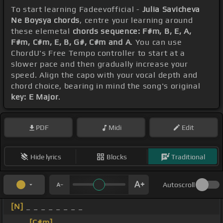
To start learning Fadeevofficial -
Julia Savicheva
Ne Boysya chords
, centre your learning around
these elemetal
chords sequence: F#m, B, E, A,
F#m, C#m, E, B, G#, C#m and A
. You can use
ChordU's Free Tempo controller to start at a
slower pace and then gradually increase your
speed. Align the capo with your vocal depth and
chord choice, bearing in mind the song's original
key: E Major
.
PDF
Midi
Edit
Hide lyrics
Blocks
Traditional
Autoscroll
[N]
_ _ _ _ _ _ _ _
_ _ _
[C#m]
_ _ _ _ _