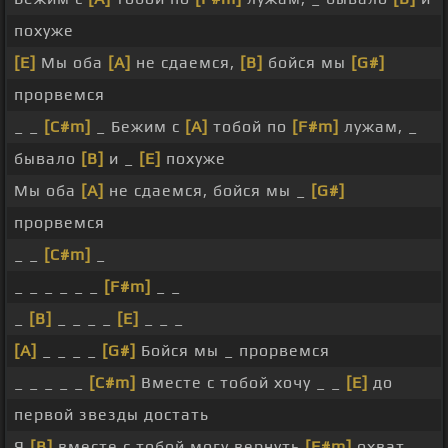
похуже
[E]
Мы оба
[A]
не сдаемся,
[B]
бойся мы
[G#]
прорвемся
_ _
[C#m]
_ Бежим с
[A]
тобой по
[F#m]
лужам, _
бывало
[B]
и _
[E]
похуже
Мы оба
[A]
не сдаемся, бойся мы _
[G#]
прорвемся
_ _
[C#m]
_
_ _ _ _ _ _
[F#m]
_ _
_
[B]
_ _ _ _
[E]
_ _ _
[A]
_ _ _ _
[G#]
Бойся мы _ прорвемся
_ _ _ _ _
[C#m]
Вместе с тобой хочу _ _
[E]
до
первой звезды достать
Я
[B]
вместе с тобой могу вернуть
[F#m]
охват,