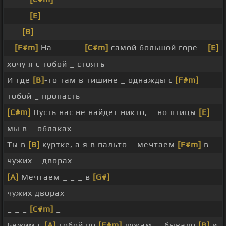
_ _ _
[E]
_ _ _ _ _
_ _
[B]
_ _ _ _ _ _
_
[F#m]
На _ _ _ _
[C#m]
самой большой горе _
[E]
хочу я с тобой _ стоять
И где
[B]
-то там в тишине _ однажды с
[F#m]
тобой _ пропасть
[C#m]
Пусть нас не найдет никто, _ но птицы
[E]
мы в _ облаках
Ты в
[B]
куртке, а я в пальто _ мечтаем
[F#m]
в
чужих _ дворах _ _
[A]
Мечтаем _ _ _ в
[G#]
чужих дворах
_ _ _
[C#m]
_
Бежим с
[A]
тобой по
[F#m]
лужам, _ бывало
[B]
и