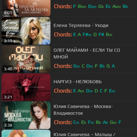
Chords:
F
B
E
G
E
A
B
bm
bm
b
b
bm
b
4:05
Елена Терлеева - Уходи
Chords:
E
A
F#
D
F#
B
m
m
3:19
ОЛЕГ МАЙАМИ - ЕСЛИ ТЫ СО
МНОЙ
Chords:
G
C
D
F
B
G
A
m
m
b
3:40
НАРГИЗ - НЕЛЮБОВЬ
Chords:
E
A
D
D
C
F
E
m
m
m
3:21
Юлия Савичева - Москва-
Владивосток
Chords:
C
E
F
B
A
G
F
m
b
m
b
b
m
3:38
Юлия Савичева – Малыш /