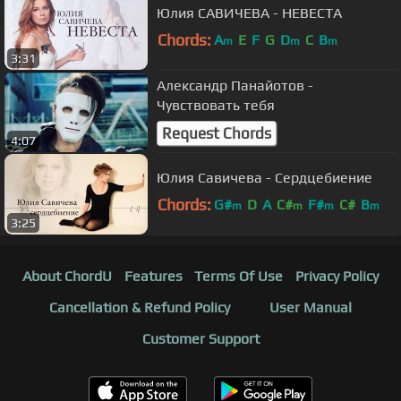
Юлия САВИЧЕВА - НЕВЕСТА
Chords:
A
E
F
G
D
C
B
m
m
m
3:31
Александр Панайотов -
Чувствовать тебя
Request Chords
4:07
Юлия Савичева - Сердцебиение
Chords:
G#
D
A
C#
F#
C#
B
m
m
m
m
3:25
About ChordU
Features
Terms Of Use
Privacy Policy
Cancellation & Refund Policy
User Manual
Customer Support