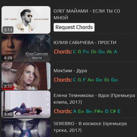
ОЛЕГ МАЙАМИ - ЕСЛИ ТЫ СО
МНОЙ
Request Chords
3:13
ЮЛИЯ САВИЧЕВА - ПРОСТИ
Chords:
C
G
F
D
G
A
A
m
b
m
b
4:28
МакSим - Дура
Chords:
C
G
F
A
D
E
G
m
m
b
m
3:50
Елена Темникова - Вдох (Премьера
клипа, 2017)
Chords:
A
E
B
F#
D
C#
E
m
m
m
3:40
SEREBRO - В космосе (премьера
трека, 2017)