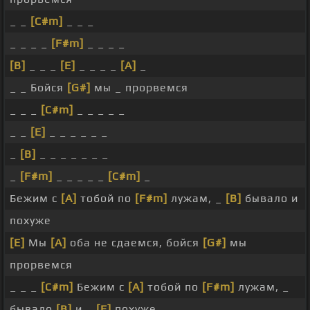
_ _
[C#m]
_ _ _
_ _ _ _
[F#m]
_ _ _ _
[B]
_ _ _
[E]
_ _ _ _
[A]
_
_ _ Бойся
[G#]
мы _ прорвемся
_ _ _
[C#m]
_ _ _ _ _
_ _
[E]
_ _ _ _ _ _
_
[B]
_ _ _ _ _ _ _
_
[F#m]
_ _ _ _ _
[C#m]
_
Бежим с
[A]
тобой по
[F#m]
лужам, _
[B]
бывало и
похуже
[E]
Мы
[A]
оба не сдаемся, бойся
[G#]
мы
прорвемся
_ _ _
[C#m]
Бежим с
[A]
тобой по
[F#m]
лужам, _
бывало
[B]
и _
[E]
похуже