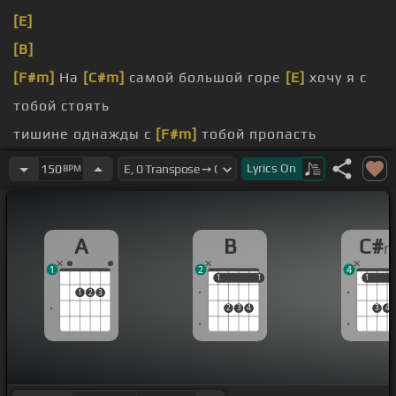
[E]
[B]
[F#m]
На
[C#m]
самой большой горе
[E]
хочу я с
тобой стоять
тишине однажды с
[F#m]
тобой пропасть
но птицы
[E]
мы в облаках
Lyrics
On
150
BPM
Ты в
[B]
куртке, а я в пальто мечтаем
[F#m]
в
чужих дворах
A
B
C#
1
2
4
1
1
1
1
1
1
1
2
3
2
3
4
3
4