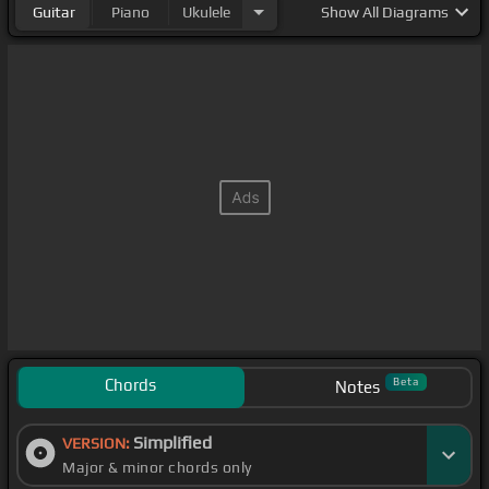
Guitar
Piano
Ukulele
Show
All Diagrams
Chords
Beta
Notes
Simplified
VERSION:
Major & minor chords only