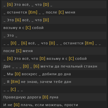
_
[G]
Это всё, _ что
[D]
_
_ останется
[Em]
_ _ после
[C]
меня
_ Это
[G]
всё, _ что
[D]
возьму я с
[C]
собой
_ Это _
_ _
[D]
_
[G]
всё, _ что
[D]
_ _ останется
[Em]
_ _
после
[C]
меня
_
[G]
Это всё, что
[D]
возьму я с
[C]
собой
Две _ _ _
[D]
_
[G]
мечты да печальный стакан
_ Мы
[D]
воскрес _ добили до дна
_ Я
[Em]
не знаю, зачем тебе дан
_ _
[C]
_ _
Праведную дорога
[D]
луна
И не
[G]
плачь, если можешь, прости