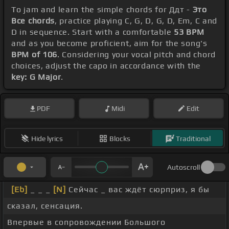
To jam and learn the simple chords for Ддт -
Это
Все chords
, practice playing C, G, D, G, D, Em, C and
D in sequence. Start with a comfortable
53 BPM
and as you become proficient, aim for the song's
BPM of 106
. Considering your vocal pitch and chord
choices, adjust the capo in accordance with the
key: G Major
.
PDF
Midi
Edit
Hide lyrics
Blocks
Traditional
Autoscroll
[Eb]
_ _ _
[N]
Сейчас _ вас ждёт сюрприз, я бы
сказал, сенсация.
Впервые в сопровождении Большого