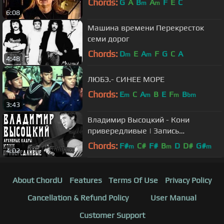
Chords:
G
A
B
A
F
E
C
m
m
6:08
Машина времени Перекресток
семи дорог
Chords:
D
E
A
F
G
C
A
m
m
4:48
ЛЮБЭ.- СИНЕЕ МОРЕ
Chords:
E
C
A
B
E
F
B
m
m
m
bm
3:43
Владимир Высоцкий - Кони
привередливые | Запись
выступления
Chords:
F#
C#
F#
B
D
D#
G#
m
m
m
4:02
About ChordU
Features
Terms Of Use
Privacy Policy
Cancellation & Refund Policy
User Manual
Customer Support