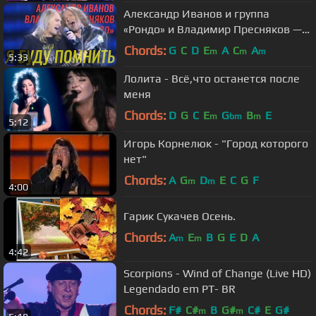
Александр Иванов и группа
«Рондо» и Владимир Пресняков —
«Я буду помнить» (Первый канал,
Chords:
G
C
D
E
A
C
A
m
m
m
5:33
2012)
Лолита - Всё,что останется после
меня
Chords:
D
G
C
E
G
B
E
m
bm
m
5:12
Игорь Корнелюк - "Город которого
нет"
Chords:
A
G
D
E
C
G
F
m
m
4:00
Гарик Сукачев Осень.
Chords:
A
E
B
G
E
D
A
m
m
4:42
Scorpions - Wind of Change (Live HD)
Legendado em PT- BR
Chords:
F#
C#
B
G#
C#
E
G#
m
m