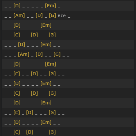
_ _
[D]
_ _ _ _ _
[Em]
_
_ _
[Am]
_ _
[D]
_
[G]
всё _
_ _
[D]
_ _ _ _
[Em]
_ _
_ _
[C]
_ _
[D]
_ _
[G]
_ _
_ _ _
[D]
_ _ _
[Em]
_ _
_ _ _
[Am]
_
[D]
_ _
[G]
_ _
_ _
[D]
_ _ _ _ _
[Em]
_
_ _
[C]
_ _
[D]
_ _
[G]
_ _
_ _
[D]
_ _ _ _
[Em]
_ _
_ _
[C]
_ _
[D]
_ _
[G]
_ _
_ _
[D]
_ _ _ _
[Em]
_ _
_ _
[C]
_
[D]
_ _ _
[G]
_ _
_ _
[D]
_ _ _ _
[Em]
_ _
_ _
[C]
_
[D]
_ _ _
[G]
_ _