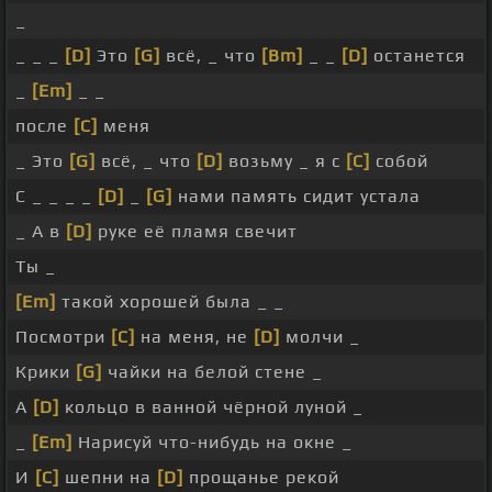
_
_ _ _
[D]
Это
[G]
всё, _ что
[Bm]
_ _
[D]
останется
_
[Em]
_ _
после
[C]
меня
_ Это
[G]
всё, _ что
[D]
возьму _ я с
[C]
собой
С _ _ _ _
[D]
_
[G]
нами память сидит устала
_ А в
[D]
руке её пламя свечит
Ты _
[Em]
такой хорошей была _ _
Посмотри
[C]
на меня, не
[D]
молчи _
Крики
[G]
чайки на белой стене _
А
[D]
кольцо в ванной чёрной луной _
_
[Em]
Нарисуй что-нибудь на окне _
И
[C]
шепни на
[D]
прощанье рекой