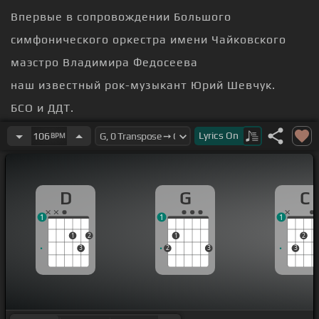
Впервые в сопровождении Большого
симфонического оркестра имени Чайковского
маэстро Владимира Федосеева
наш известный рок-музыкант Юрий Шевчук.
БСО и ДДТ.
скажу, что да здравствуют носители культуры,
Lyrics
On
106
BPM
потому что сейчас в наши времена очень много
разносчиков.
D
G
C
И вот я поздравляю канал «Культура», который
1
1
1
всё-таки говорит нам
1
2
1
2
3
2
3
3