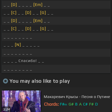
_ _
[D]
_ _ _ _
[Em]
_ _
_ _
[C]
_ _
[D]
_ _
[G]
_ _
_ _
[D]
_ _ _ _
[Em]
_ _
_ _
[C]
_ _
[D]
_ _
[G]
_ _
_ _ _ _ _ _ _ _
_ _ _
[N]
_ _ _ _ _
_ _ _ _ _ _ _ _
_ _ _ _ Спасибо! _ _
_ _ _ _ _ _ _ _
You may also like to play
Макаревич Крысы - Песня о Путине
Chords:
F#
G#
B
A
C#
F#
D
m
3:24