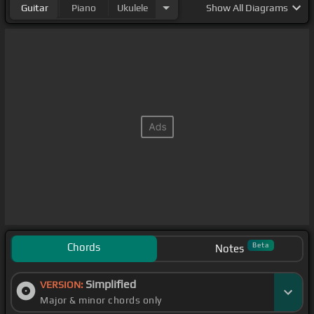
Guitar
Piano
Ukulele
Show
All Diagrams
Chords
Beta
Notes
Simplified
VERSION:
Major & minor chords only