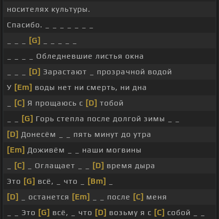
носителях культуры.
Спасибо. _ _ _ _ _ _ _
_ _ _
[G]
_ _ _ _ _
_ _ _ _ Обледневшие листья окна
_ _ _
[D]
Зарастают _ прозрачной водой
У
[Em]
воды нет ни смерть, ни дна
_
[C]
Я прощаюсь с
[D]
тобой
_ _
[G]
Горь степла после долгой зимы _ _
[D]
Донесём _ _ пять минут до утра
[Em]
Доживём _ _ наши могвины
_
[C]
_ Оглащает _ _
[D]
время дыра
Это
[G]
всё, _ что _
[Bm]
_
[D]
_ останется
[Em]
_ _ после
[C]
меня
_ _ Это
[G]
всё, _ что
[D]
возьму я с
[C]
собой _ _