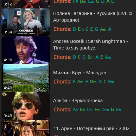
Chords:
F#
B
E
G
D
A
E
m
m
3:12
Полина Гагарина - Кукушка (LIVE @
Авторадио)
Chords:
D
E
C
E
G
A
A
m
m
3:34
Andrea Bocelli I Sarah Brightman -
Time to say goobye,
Chords:
D
C
G
E
A
E
A
m
m
4:36
Михаил Круг - Магадан
Chords:
F
A
E
D
G
C
E
m
m
m
4:40
Альфа - Зеркало-река
Chords:
A
B
C
F
G
G
E
b
b
m
m
m
b
3:48
11. АриЯ - Потерянный рай - 2002