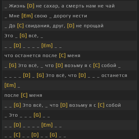
_ Жизнь
[D]
не сахар, а смерть нам не чай
_ Мне
[Em]
свою _ дорогу нести
_ До
[C]
свидания, друг,
[D]
не прощай
Это _
[G]
всё, _
_ _
[D]
_ _ _ _
[Em]
_ _
что останется после
[C]
меня
_
[G]
Это всё, _ что
[D]
возьму я с
[C]
собой _
_ _ _ _
[D]
_
[G]
Это всё, что
[D]
_ _ _ останется
[Em]
_
после
[C]
меня
_ _
[G]
Это всё, _ что
[D]
возьму я с
[C]
собой
_ Это _ _ _
[G]
_ _
_ _
[D]
_ _ _ _
[Em]
_ _
_ _
[C]
_ _
[D]
_ _
[G]
_ _