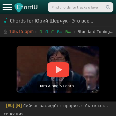
C
U
hord
Chords for Юрий Шевчук - Это все...
106.15
bpm
Standard Tuning (EADGBE)
D
G
C
E
B
m
m
Jam Along & Learn...
[Eb]
[N]
Сейчас вас ждёт сюрприз, я бы сказал,
сенсация.