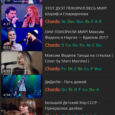
5:18
ЭТОТ ДУЭТ ПОКОРИЛ ВЕСЬ МИР!
Шариф и Спиридонова
Chords:
A
D
G
E
E
A
B
b
bm
bm
b
4:31
ОНИ ПОКОРИЛИ МИР! Максим
Фадеев и Наргиз — Вдвоем 2017
Chords:
G
C
G
F
A
C
D
m
m
m
b
m
4:13
Максим Фадеев Танцы на стёклах (
Cover by Sheri Marshel )
Chords:
F
D
C
B
C
F
B
m
b
b
m
bm
4:10
ДиДюЛя - Путь домой
Chords:
G
E
D
F
C
D
A
m
b
m
m
4:54
Большой Детский Хор СССР -
Прекрасное далёко