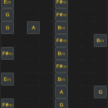
E
F#
m
m
G
F#
m
G
A
B
m
F#
B
m
m
F#
B
m
m
F#
m
E
B
m
m
A
G
F#
G
m