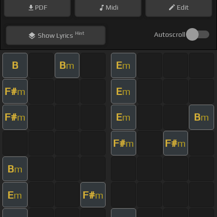
PDF
Midi
Edit
Hint
Autoscroll
Show
Lyrics
B
B
E
m
m
F#
E
m
m
F#
E
B
m
m
m
F#
F#
m
m
B
m
E
F#
m
m