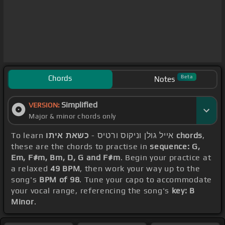
Chords
Beta
Notes
Simplified
VERSION:
Major & minor chords only
To learn אייל גולן וניקוס ורטיס -
כשאת איתו chords
,
these are the chords to practise in
sequence: G,
Em, F#m, Bm, D, G and F#m
. Begin your practice at
a relaxed
49 BPM
, then work your way up to the
song's
BPM of 98
. Tune your capo to accommodate
your vocal range, referencing the song's
key: B
Minor
.