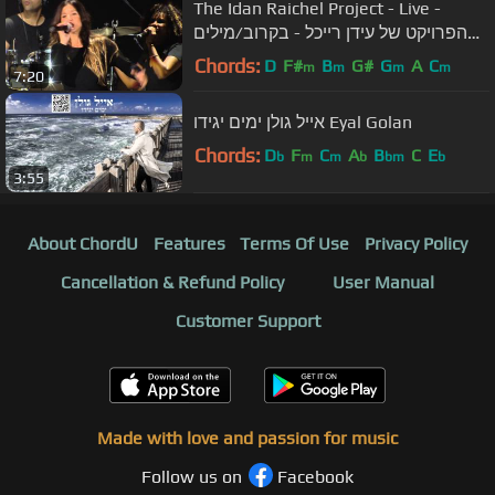
The Idan Raichel Project - Live -
הפרויקט של עידן רייכל - בקרוב/מילים
יפות מאלה
Chords:
D
F#
B
G#
G
A
C
m
m
m
m
7:20
אייל גולן ימים יגידו Eyal Golan
Chords:
D
F
C
A
B
C
E
b
m
m
b
bm
b
3:55
About ChordU
Features
Terms Of Use
Privacy Policy
Cancellation & Refund Policy
User Manual
Customer Support
Made with love and passion for music
Follow us on
Facebook