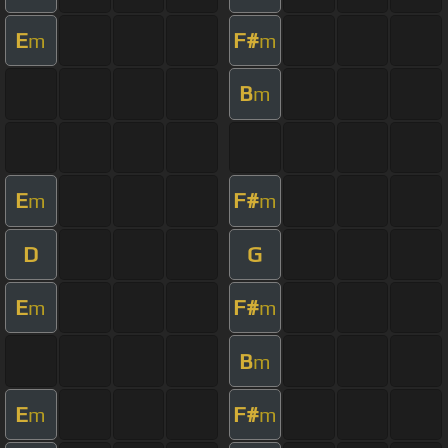
E
F#
m
m
B
m
E
F#
m
m
D
G
E
F#
m
m
B
m
E
F#
m
m