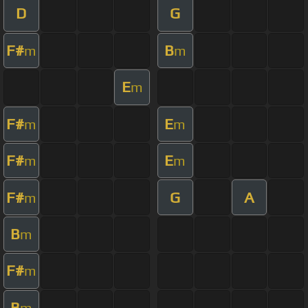
D
G
F#
B
m
m
E
m
F#
E
m
m
F#
E
m
m
F#
G
A
m
B
m
F#
m
B
m