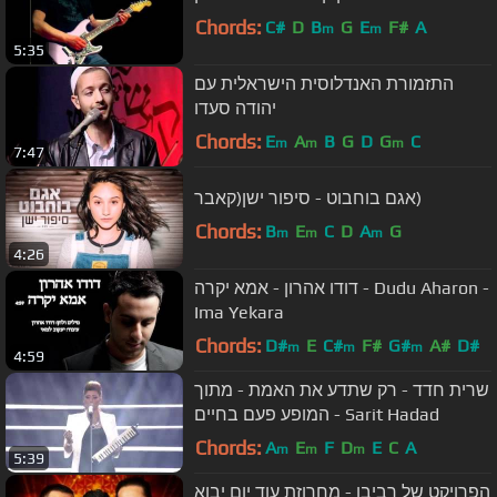
Chords:
C#
D
B
G
E
F#
A
m
m
5:35
התזמורת האנדלוסית הישראלית עם
יהודה סעדו
Chords:
E
A
B
G
D
G
C
m
m
m
7:47
אגם בוחבוט - סיפור ישן(קאבר)
Chords:
B
E
C
D
A
G
m
m
m
4:26
דודו אהרון - אמא יקרה - Dudu Aharon -
Ima Yekara
Chords:
D#
E
C#
F#
G#
A#
D#
m
m
m
4:59
שרית חדד - רק שתדע את האמת - מתוך
המופע פעם בחיים - Sarit Hadad
Chords:
A
E
F
D
E
C
A
m
m
m
5:39
הפרויקט של רביבו - מחרוזת עוד יום יבוא