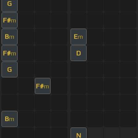
G
F#
m
B
E
m
m
F#
D
m
G
F#
m
B
m
N