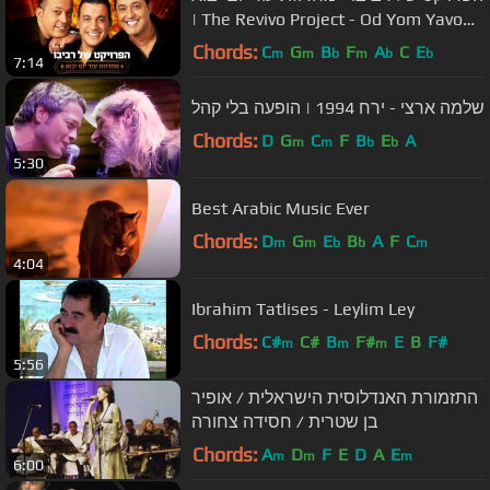
| The Revivo Project - Od Yom Yavo
Medley
Chords:
C
G
B
F
A
C
E
m
m
b
m
b
b
7:14
שלמה ארצי - ירח 1994 | הופעה בלי קהל
Chords:
D
G
C
F
B
E
A
m
m
b
b
5:30
Best Arabic Music Ever
Chords:
D
G
E
B
A
F
C
m
m
b
b
m
4:04
Ibrahim Tatlises - Leylim Ley
Chords:
C#
C#
B
F#
E
B
F#
m
m
m
5:56
התזמורת האנדלוסית הישראלית / אופיר
בן שטרית / חסידה צחורה
Chords:
A
D
F
E
D
A
E
m
m
m
6:00