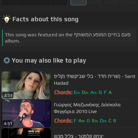
Facts about this song
This song was featured on the פעם בחיים המופע המשותף
album.
You may also like to play
שרית חדד - בלי שביקשתי (קליפ) - Sarit
Hadad
Chords:
E
D
A
G
F
A
m
m
m
3:51
Γιώργος Μαζωνάκης Δύσκολα
Φεγγάρια 2010 Live
Chords:
F
A
G
E
D
C
B
m
m
m
4:51
יצחק קלפטר - צליל מכוון