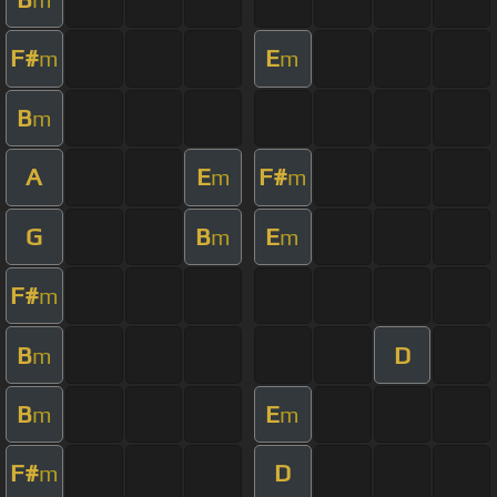
F#
E
m
m
B
m
A
E
F#
m
m
G
B
E
m
m
F#
m
B
D
m
B
E
m
m
F#
D
m