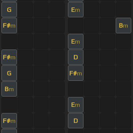
G
E
m
F#
B
m
m
E
m
F#
D
m
G
F#
m
B
m
E
m
F#
D
m