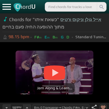
C
U
hord
Chords for
"כשאת איתו"
אייל גולן וניקוס ורטיס
מתוך ההופעה החיה פעם בחיים
98.15
bpm
Standard Tuning (EADGBE)
F#
E
B
G
D
m
m
m
Jam Along & Learn...
98
BPM