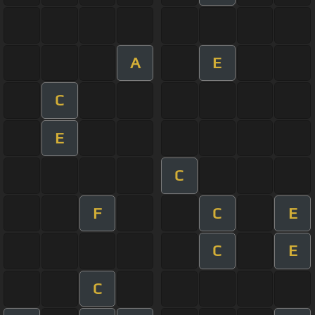
A
E
C
E
C
F
C
E
C
E
C