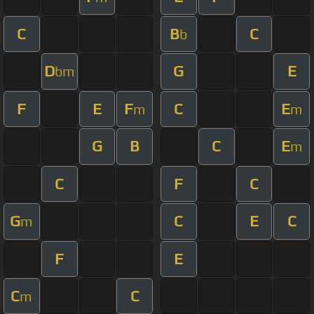
C
B
C
b
D
G
E
bm
F
E
F
C
E
m
m
G
B
C
E
m
C
F
C
G
C
E
C
m
F
E
C
C
m