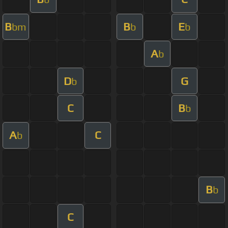
B
B
E
bm
b
b
A
b
D
G
b
C
B
b
A
C
b
B
b
C