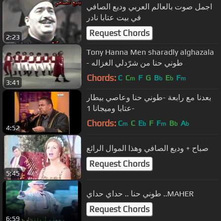
اجمل صوت بالعالم العربي وديع الصافي
في بيت عتابا نادر
Request Chords
2:23
Tony Hanna Men sharadly alghazala
Chords:
C
C
F
G
B
E
F
m
b
b
m
3:41
بعدنا مع رابعة -طوني حنا وعاصي بيطار
-عتابا وميجانا 1
Chords:
C
C
E
F
F
B
A
m
b
m
b
b
4:52
صباح + وديع الصافي وهذا الموال الرائع
Request Chords
5:45
طوني حنا .. حداي حداي ..MAHER
Request Chords
6:59