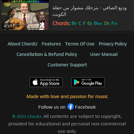
وديع الصافي - بترحلك مشوار من حفلة
الكويت
Chords:
B
C
F
E
B
D
F
b
b
bm
b
m
4:31
About ChordU
Features
Terms Of Use
Privacy Policy
Cancellation & Refund Policy
User Manual
Customer Support
Made with love and passion for music
Follow us on
Facebook
All contents are subject to copyright,
©
2023
ChordU.
provided for educational and personal non-commercial
use only.