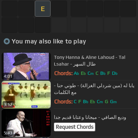
E
You may also like to play
Tony Hanna & Aline Lahoud - Tal
Lsahar - طال السهر
Chords:
A
E
C
C
B
F
D
b
b
m
b
b
4:01
يابا له (مين شردلي الغزالة) - طوني حنا -
مع الكلمات
Chords:
C
F
B
E
C
G
G
b
b
m
m
3:52
وديع الصافي - ميجانا وعتابا قديم جدا
Request Chords
5:43