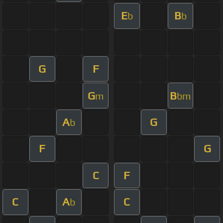
E
B
b
b
G
F
G
B
m
bm
A
G
b
F
G
C
F
C
A
C
b