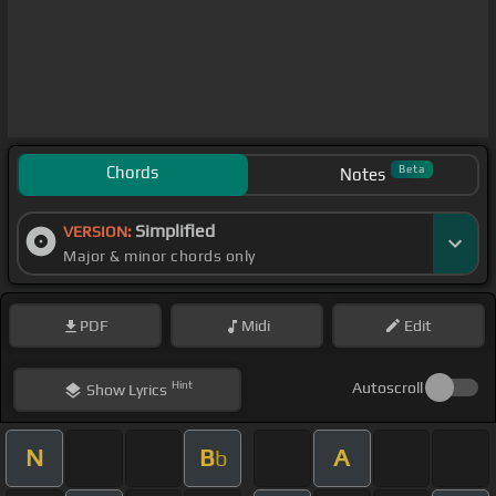
Chords
Beta
Notes
Simplified
VERSION:
Major & minor chords only
PDF
Midi
Edit
Hint
Autoscroll
Show
Lyrics
N
B
A
b