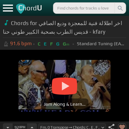
C
U
hord
Chords for اخر اطلالة فنية للمعجزة وديع الصافي
قديس الطرب بصحبة الكبير طوني حنا - kfary
91.6
bpm
Standard Tuning (EADGBE)
C
E
F
G
G
m
Jam Along & Learn...
92
BPM