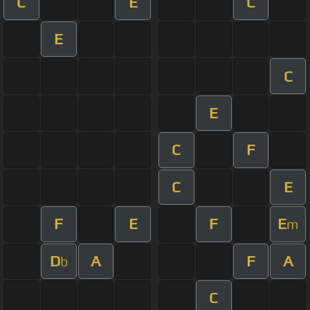
C
E
C
E
C
E
C
F
C
E
F
E
F
E
m
D
A
F
A
b
C