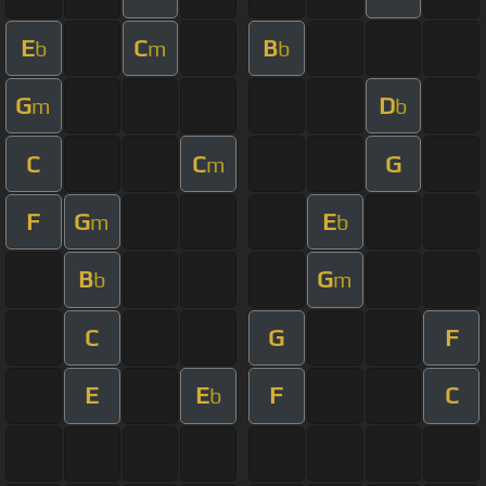
E
C
B
b
m
b
G
D
m
b
C
C
G
m
F
G
E
m
b
B
G
b
m
C
G
F
E
E
F
C
b