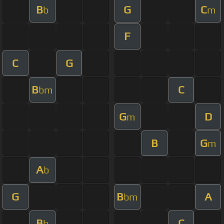
B
G
C
b
m
F
C
G
B
C
bm
G
D
m
B
G
m
A
b
G
B
A
bm
B
C
b