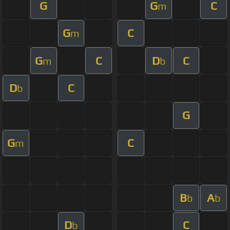
G
G
C
m
G
C
m
G
C
D
C
m
b
D
C
b
G
G
C
m
B
A
b
b
D
C
b