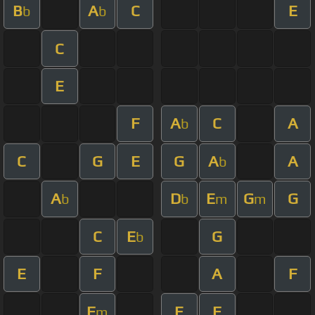
B
A
C
E
b
b
C
E
F
A
C
A
b
C
G
E
G
A
A
b
A
D
E
G
G
b
b
m
m
C
E
G
b
E
F
A
F
F
E
F
m