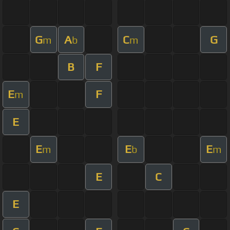
G
A
C
G
m
b
m
B
F
E
F
m
E
E
E
E
m
b
m
E
C
E