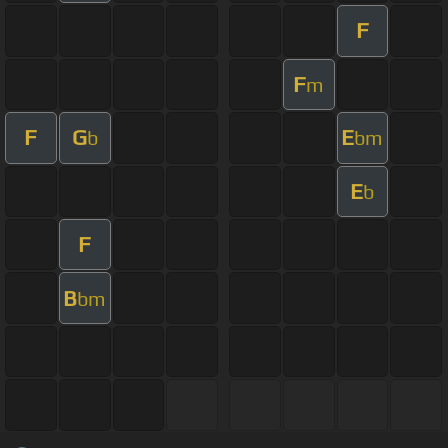
F
F
m
F
G
E
b
bm
E
b
F
B
bm