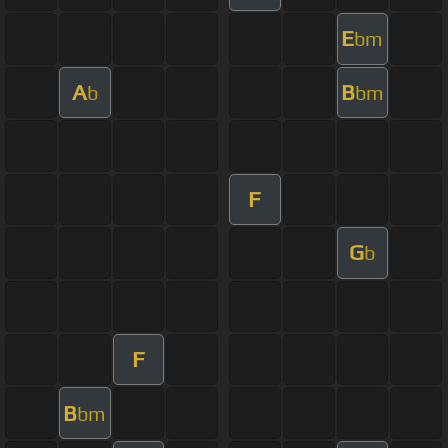
E
bm
A
B
b
bm
F
G
b
F
B
bm