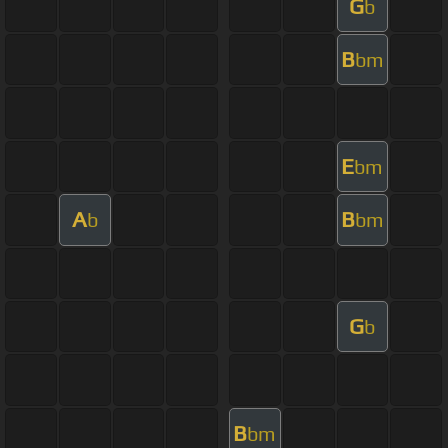
G
b
B
bm
E
bm
A
B
b
bm
G
b
B
bm