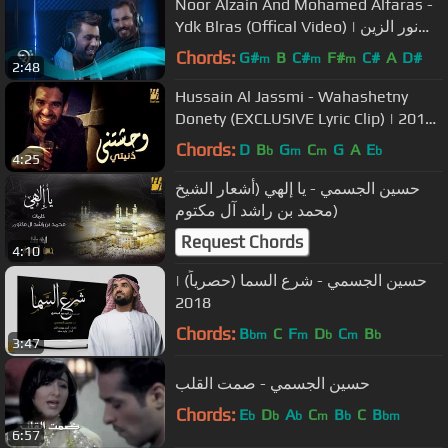
Noor Alzain And Mohamed Alfaras -
Ydk Blras (Offical Video) | نور الزين
ومحمد الفارس - يدك بالراس
Chords:
G#
B
C#
F#
C#
A
D#
m
m
m
2:48
Hussain Al Jassmi - Wahashetny
Donety (EXCLUSIVE Lyric Clip) | 2016 |
حسين الجسمي - وحشتني دنيتي
Chords:
D
B
G
C
G
A
E
b
m
m
b
4:25
حسين الجسمي - يا إلهي (أشعار الشيخ
محمد بن راشد آل مكتوم)
Request Chords
4:10
حسين الجسمي - شرع السما (حصرياً) |
2018
Chords:
B
C
F
D
C
B
bm
m
b
m
b
3:47
حسين الجسمي - صمت القلب
Chords:
E
D
A
C
B
C
B
b
b
b
m
b
bm
6:57