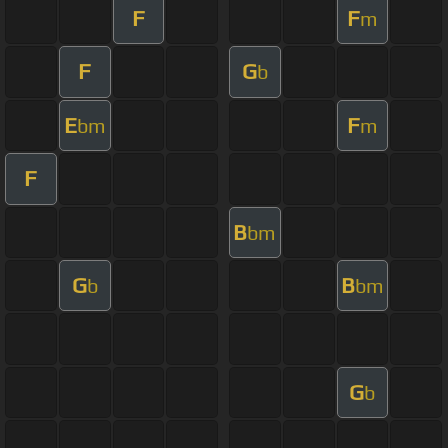
F
F
m
F
G
b
E
F
bm
m
F
B
bm
G
B
b
bm
G
b