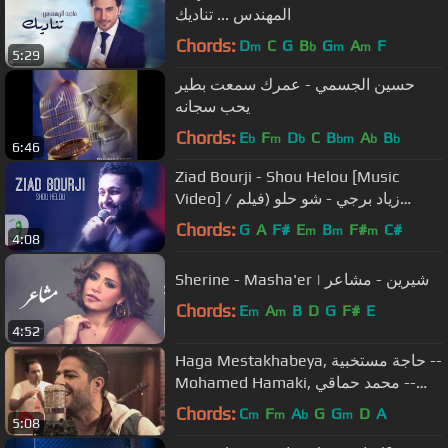
المهندس ... تناديك
Chords:
D
C
G
B
G
A
F
m
b
m
m
5:29
حسين الجسمي - عمرك سمعت بطير
يحب سجانه
Chords:
E
F
D
C
B
A
B
b
m
b
bm
b
b
6:46
Ziad Bourji - Shou Helou [Music
Video] / زياد برجي - شو حلو (فيلم
بالغلط)
Chords:
G
A
F#
E
B
F#
C#
m
m
m
4:08
Sherine - Masha'er | شيرين - مشاعر
Chords:
E
A
B
D
G
F#
E
m
m
4:52
Haga Mestakhabeya, حاجة مستخبية --
Mohamed Hamaki, محمد حماقي --
Coke Studio بالعربي S02E09
Chords:
C
F
A
G
G
D
A
m
m
b
m
5:08