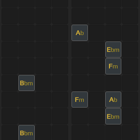
A
b
E
bm
F
m
B
bm
F
A
m
b
E
bm
B
bm