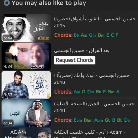
You may also like to play
حسين الجسمي - بالقلوب أشواق (حصريا)
| 2015
Chords:
B
A
G
D
E
C
F
b
m
m
m
5:44
بعد الفراق - حسين الجسمي
Request Chords
4:24
حسين الجسمي - أبوك وأمك (حصرياً) |
2018
Chords:
A
D
D
B
F
G
A
m
m
b
m
3:53
حسين الجسمي - الجبل (النسخة الأصلية)
| 2010
Chords:
E
B
A
G
B
B
D
bm
bm
bm
b
b
b
6:04
اُدم - كليب خلصت الحكاية | Adam -