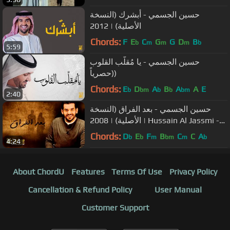
حسين الجسمي - أبشرك (النسخة
الأصلية) | 2012
Chords:
F
E
C
G
G
D
B
b
m
m
m
b
5:59
حسين الجسمي - يا مُقلّب القلوب
(حصرياً)
Chords:
E
D
A
B
A
A
E
b
bm
b
b
bm
2:40
حسين الجسمي - بعد الفراق (النسخة
الأصلية) | 2008 | Hussain Al Jassmi -
Baad El Forak
Chords:
D
E
F
B
C
C
A
b
b
m
bm
m
b
4:24
About ChordU
Features
Terms Of Use
Privacy Policy
Cancellation & Refund Policy
User Manual
Customer Support