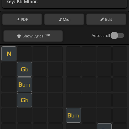
key: Bb Minor
.
PDF
Midi
Edit
Hint
Autoscroll
Show
Lyrics
N
G
b
B
bm
G
b
B
bm