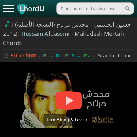
C
U
hord
حسين الجسمي - محدش مرتاح (النسخة الأصلية) |
2012 |
Hussain Al Jassmi
- Mahadesh Mertah
Chords
90.65
bpm
Standard Tuning (EADGBE)
B
G
F
E
F
bm
b
bm
m
Jam Along & Learn...