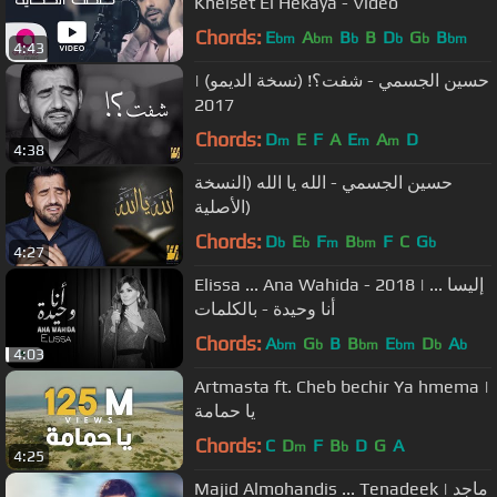
Khelset El Hekaya - Video
Chords:
E
A
B
B
D
G
B
bm
bm
b
b
b
bm
4:43
حسين الجسمي - شفت؟! (نسخة الديمو) |
2017
Chords:
D
E
F
A
E
A
D
m
m
m
4:38
حسين الجسمي - الله يا الله (النسخة
الأصلية)
Chords:
D
E
F
B
F
C
G
b
b
m
bm
b
4:27
Elissa ... Ana Wahida - 2018 | إليسا ...
أنا وحيدة - بالكلمات
Chords:
A
G
B
B
E
D
A
bm
b
bm
bm
b
b
4:03
Artmasta ft. Cheb bechir Ya hmema |
يا حمامة
Chords:
C
D
F
B
D
G
A
m
b
4:25
Majid Almohandis ... Tenadeek | ماجد