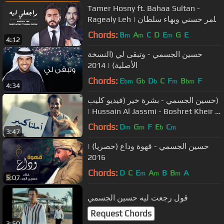
Tamer Hosny ft. Bahaa Sultan -
Ragealy Leh | تامر حسني وبهاء سلطان
- راجعلي ليه
Chords:
B
A
C
D
E
G
E
m
m
m
4:12
حسين الجسمي - وتبقى لي (النسخة
الأصلية) | 2014
Chords:
E
G
D
C
F
B
F
bm
b
b
m
bm
4:34
حسين الجسمي - بشرة خير (فيديو كليب)
| Hussain Al Jassmi - Boshret Kheir |
2014
Chords:
D
G
F
E
C
m
m
b
m
3:47
حسين الجسمي - قهوة وداع (حصريا) |
2016
Chords:
D
C
E
A
B
B
A
m
m
m
5:07
قول رجعت ليه حسين الجسمي
Request Chords
3:50