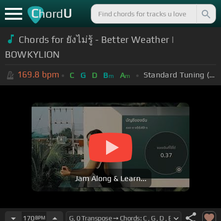
C
U
hord
Chords for ยังไม่รู้ - Better Weather |
BOWKYLION
169.8
bpm
Standard Tuning (EADGBE)
C
G
D
B
A
m
m
Jam Along & Learn...
170
BPM