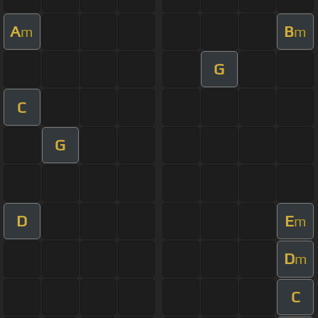
A
B
m
m
G
C
G
D
E
m
D
m
C