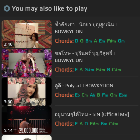
You may also like to play
ช้ำคือเรา - นิตยา บุญสูงเนิน |
BOWKYLION
Chords:
D
G
B
A
E
F#
G
m
m
m
m
3:46
ขอโทษ - บุรินทร์ บุญวิสุทธิ์ |
BOWKYLION
Chords:
E
A
G#
F#
B
C#
m
m
m
3:11
ดูดี - Polycat | BOWKYLION
Chords:
E
C
A
B
F
G
E
b
m
b
m
m
bm
3:30
อยู่นานๆได้ไหม - SIN [Official MV]
Chords:
E
A
D
F#
B
C#
m
m
m
5:14