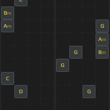
B
m
A
G
m
A
m
G
B
m
G
C
D
G