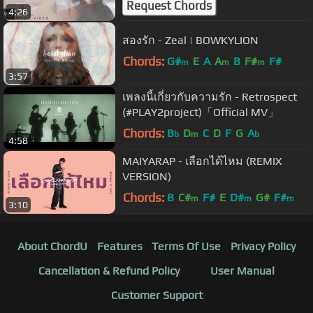
Request Chords
4:26
สองรัก - Zeal | BOWKYLION
Chords:
G#
E
A
A
B
F#
F#
m
m
m
3:57
เพลงนี้เกี่ยวกับความรัก - Retrospect
(#PLAY2project)「Official MV」
Chords:
B
D
C
D
F
G
A
b
m
b
4:58
MAIYARAP - เลือกได้ไหม (REMIX
VERSION)
Chords:
B
C#
F#
E
D#
G#
F#
m
m
m
3:10
About ChordU
Features
Terms Of Use
Privacy Policy
Cancellation & Refund Policy
User Manual
Customer Support