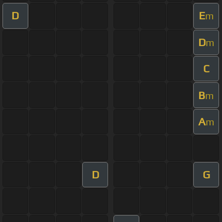
D
E
m
D
m
C
B
m
A
m
D
G