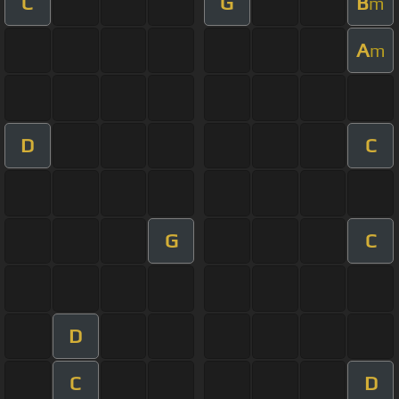
C
G
B
m
A
m
D
C
G
C
D
C
D