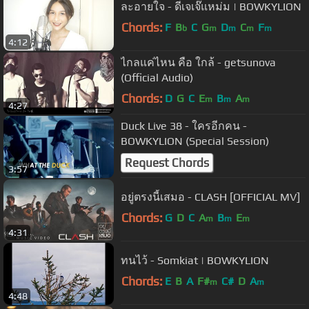
ละอายใจ - ดีเจเจ๊แหม่ม | BOWKYLION
Chords:
F
B
C
G
D
C
F
b
m
m
m
m
4:12
ไกลแค่ไหน คือ ใกล้ - getsunova
(Official Audio)
Chords:
D
G
C
E
B
A
m
m
m
4:27
Duck Live 38 - ใครอีกคน -
BOWKYLION (Special Session)
Request Chords
3:57
อยู่ตรงนี้เสมอ - CLASH [OFFICIAL MV]
Chords:
G
D
C
A
B
E
m
m
m
4:31
ทนไว้ - Somkiat | BOWKYLION
Chords:
E
B
A
F#
C#
D
A
m
m
4:48