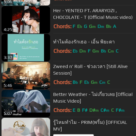
5:06
Her - YENTED FT. ARARYOZI ,
CHOCOLATE - T (Official Music video)
Chords:
F
E
G
G
D
B
A
b
m
m
b
4:25
ทำไมต้องรักเธอ - เอิ้น พิยะดา
Chords:
E
D
F
G
B
C
C
b
m
m
b
m
3:37
Zweed n' Roll - ช่วงเวลา [Still Alive
Session]
Chords:
B
F
E
G
C
C
b
b
m
m
5:46
Better Weather - ไม่เกี่ยวเลย [Official
Music Video]
Chords:
E
B
F#
D#
C#
C
F#
m
m
m
5:07
รู้ไหมทำไม - PRIM(พริ้ม) [OFFICIAL
MV]