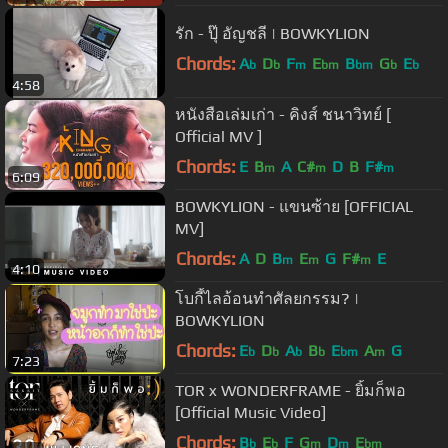
รัก - ปุ๊ อัญชลี | BOWKYLION
Chords:
A
D
F
E
B
G
E
b
b
m
bm
bm
b
b
4:58
หนังสือเล่มเก่า - คิงส์ ชนาวิทย์ [
Official MV ]
Chords:
E
B
A
C#
D
B
F#
m
m
m
6:09
BOWKYLION - แขนซ้าย [OFFICIAL
MV]
Chords:
A
D
B
E
G
F#
E
m
m
m
4:10
โบกี้ไลอ้อนทำศัลยกรรม? |
BOWKYLION
Chords:
E
D
A
B
E
A
G
b
b
b
b
bm
m
7:23
TOR x WONDERFRAME - ยิ้มก็พอ
[Official Music Video]
Chords:
B
E
F
G
D
E
b
b
m
m
bm