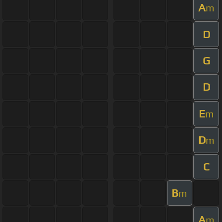
A
m
D
G
D
E
m
D
m
C
B
m
A
m