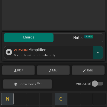
Chords
Beta
Notes
Simplified
VERSION:
Major & minor chords only
PDF
Midi
Edit
Hint
Autoscroll
Show
Lyrics
N
C