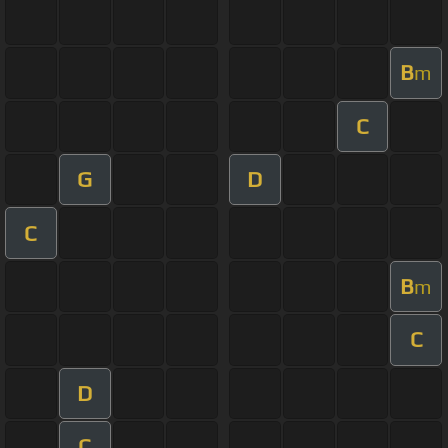
B
m
C
G
D
C
B
m
C
D
C