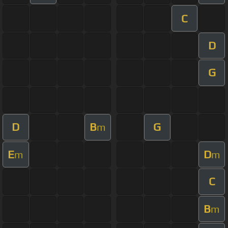
C
D
G
D
B
G
m
E
D
m
m
C
B
m