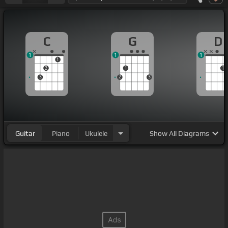
C
G
D
1
1
1
1
2
1
1
3
2
3
Guitar
Piano
Ukulele
Show
All Diagrams