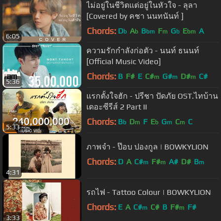
ไม่อยู่ในชีวิตแต่อยู่ในหัวใจ - ลุลา
[Covered by คชา นนทนันท์ ]
Chords:
D
A
B
F
G
E
A
b
b
bm
m
b
bm
6:05
ความรักกำลังก่อตัว - นนท์ ธนนท์
[Official Music Video]
Chords:
B
F#
E
C#
G#
D#
C#
m
m
m
5:36
แรกตั้งใจฮัก - ปรีชา ปัดภัย OST.ไทบ้าน
เดอะซีรีส์ 2 Part II
Chords:
B
D
F
E
G
C
C
b
m
b
m
m
5:33
ภาพจำ - ป๊อบ ปองกูล | BOWKYLION
Chords:
D
A
C#
F#
A#
D#
B
m
m
m
4:31
รถไฟ - Tattoo Colour | BOWKYLION
Chords:
E
A
C#
C#
B
F#
F#
m
m
3:33