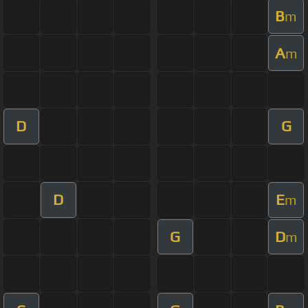
B
m
A
m
D
G
D
E
m
G
D
m