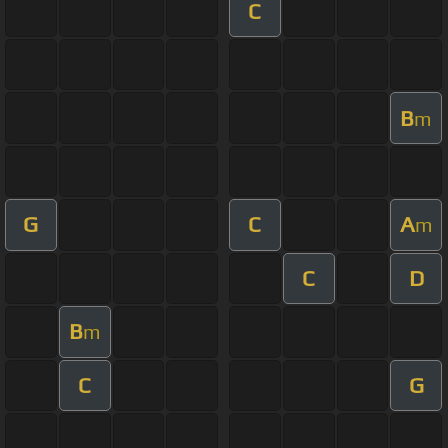
C
B
m
G
C
A
m
C
D
B
m
C
G