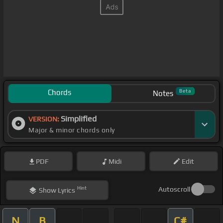
Chords
Beta
Notes
Simplified
VERSION:
Major & minor chords only
PDF
Midi
Edit
Hint
Autoscroll
Show
Lyrics
N
B
C#