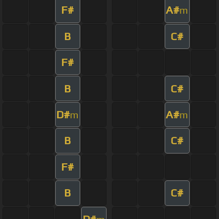
F#
A#
m
B
C#
F#
B
C#
D#
A#
m
m
B
C#
F#
B
C#
D#