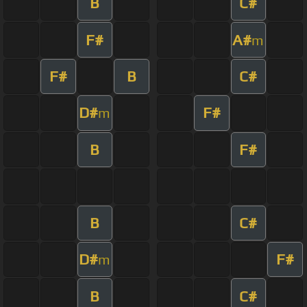
B
C#
F#
A#
m
F#
B
C#
D#
F#
m
B
F#
B
C#
D#
F#
m
B
C#