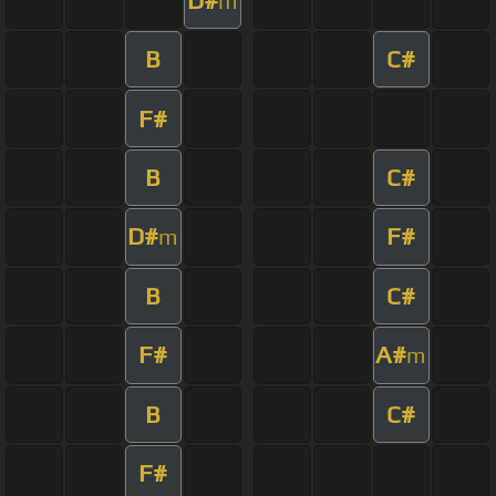
m
B
C#
F#
B
C#
D#
F#
m
B
C#
F#
A#
m
B
C#
F#