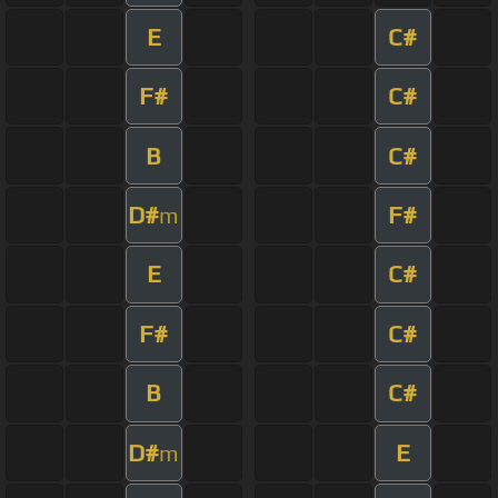
E
C#
F#
C#
B
C#
D#
F#
m
E
C#
F#
C#
B
C#
D#
E
m