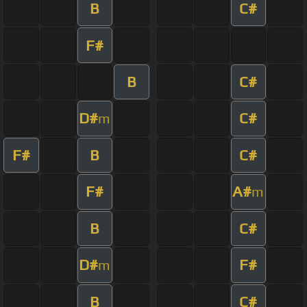
B
C#
F#
B
C#
D#
C#
m
F#
B
C#
F#
A#
m
B
C#
D#
F#
m
B
C#