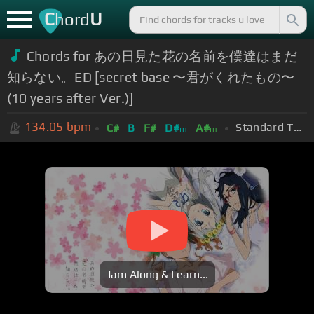
C
U
hord
Chords for あの日見た花の名前を僕達はまだ
知らない。ED [secret base 〜君がくれたもの〜
(10 years after Ver.)]
134.05
bpm
Standard Tuning (EADGBE)
C#
B
F#
D#
A#
m
m
Jam Along & Learn...