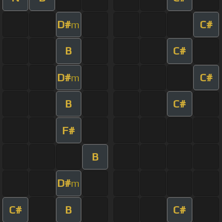
D#
C#
m
B
C#
D#
C#
m
B
C#
F#
B
D#
m
C#
B
C#