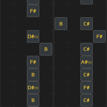
F#
B
C#
D#
F#
m
B
C#
F#
A#
m
B
C#
D#
F#
m
B
C#