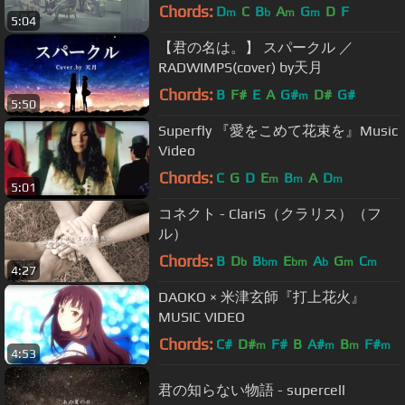
Chords:
D
C
B
A
G
D
F
m
b
m
m
5:04
【君の名は。】 スパークル ／
RADWIMPS(cover) by天月
Chords:
B
F#
E
A
G#
D#
G#
m
5:50
Superfly 『愛をこめて花束を』Music
Video
Chords:
C
G
D
E
B
A
D
m
m
m
5:01
コネクト - ClariS（クラリス）（フ
ル）
Chords:
B
D
B
E
A
G
C
b
bm
bm
b
m
m
4:27
DAOKO × 米津玄師『打上花火』
MUSIC VIDEO
Chords:
C#
D#
F#
B
A#
B
F#
m
m
m
m
4:53
君の知らない物語 - supercell