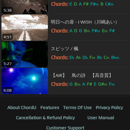
Chords:
E
D
A
F#
F#
B
C#
m
m
5:38
明日への扉 - I WiSH（川嶋あい）
Chords:
A
D
G
B
F#
E
F#
m
m
m
4:51
スピッツ / 楓
Chords:
E
A
D
F
B
C
B
b
b
b
m
b
m
bm
5:27
【AIR】 鳥の詩 【高音質】
Chords:
G
B
A
F#
E
G#
F
m
m
m
6:08
About ChordU
Features
Terms Of Use
Privacy Policy
Cancellation & Refund Policy
User Manual
Customer Support