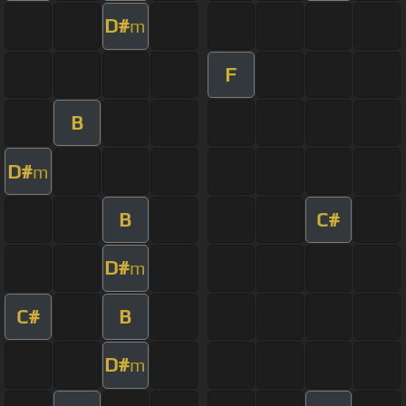
D#
m
F
B
D#
m
B
C#
D#
m
C#
B
D#
m