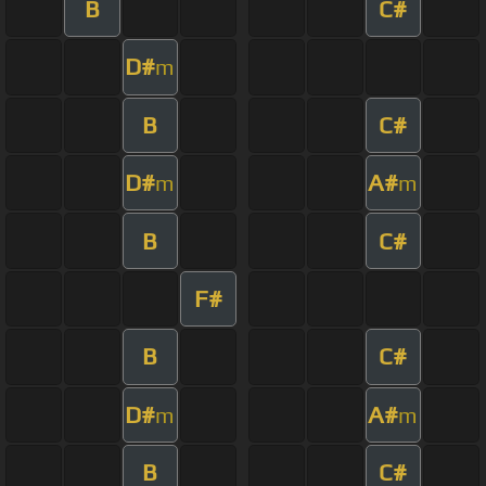
B
C#
D#
m
B
C#
D#
A#
m
m
B
C#
F#
B
C#
D#
A#
m
m
B
C#