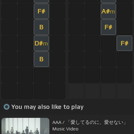
F#
A#
m
B
F#
D#
F#
m
B
You may also like to play
AAA / 「愛してるのに、愛せない」
Music Video