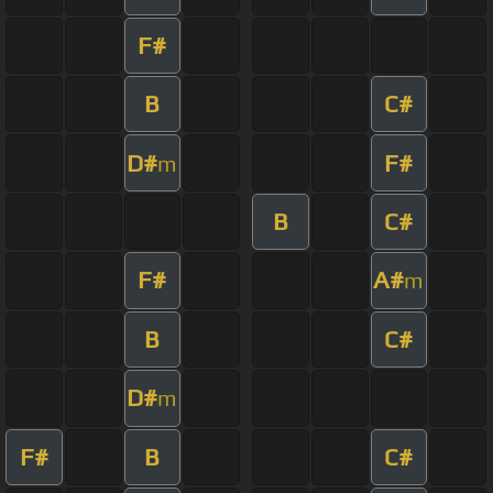
F#
B
C#
D#
F#
m
B
C#
F#
A#
m
B
C#
D#
m
F#
B
C#