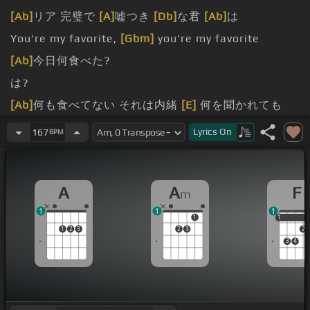
[Ab]
リア 完璧で
[A]
嘘つき
[Db]
な君
[Ab]
は
You're my favorite,
[Gbm]
you're my favorite
[Ab]
今日何食べた?
は?
[Ab]
何も食べてない それは内緒
[E]
何を聞かれても
[Eb]
のらりくらり
Lyrics
On
167
BPM
[Abm]
そう簡単
[Eb]
と だけどサ
[Db]
ンサンと 味噌
[E]
で見えない服
[Bb]
は蜜の
[Eb]
味
A
A
F
m
あれ
[Abm]
もないない
[Eb]
ない これ
[Bbm]
もないな
1
1
1
い
[Fm]
ない 好き
[E]
なタイプ
[B]
は?
1
1
1
1
2
3
2
3
2
3
4