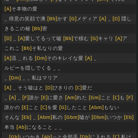
[A]
そ本物の愛
_ 得意の笑顔で沸
[Bb]
かす
[G]
メディア
[A]
_
[D]
隠し
きるこの秘
[Bb]
密
[D]
_
[A]
愛してるって嘘
[Bb]
で積む
[G]
キャリ
[A]
ア
これこ
[Bb]
そ私なりの愛
[A]
流 _ れる
[Dm]
そのキレイな愛
[A]
_
ルビーを隠しでくる _ _
_
[Dm]
_ _ 私はマリア
[A]
_ そう嘘はと
[D]
びきりの
[C]
愛だ
_
[A]
_
[F]
誰か
[E]
に愛さ
[Am]
れた
[Gm]
こと
[C]
も
[F]
誰かの
[E]
こと
[C]
を愛
[G]
したこと
[Abm]
もない
そんな
[Eb]
_
[Abm]
私の
[Gbm]
嘘が
[Dbm]
いつか
[Eb]
本当
[Ab]
になること _ _
_
[Gb]
いつかき
[Ab]
っと全部手
[Db]
に入れる
[C]
私は