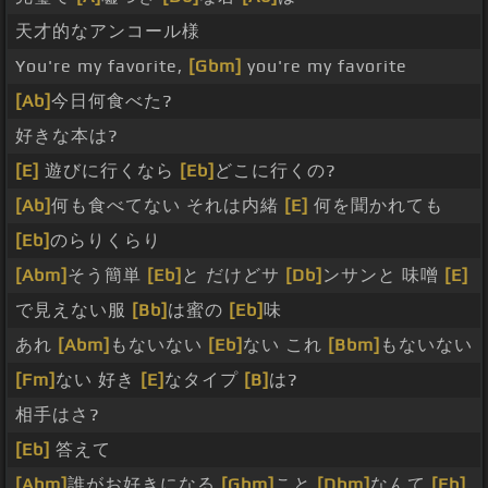
天才的なアンコール様
You're my favorite,
[Gbm]
you're my favorite
[Ab]
今日何食べた?
好きな本は?
[E]
遊びに行くなら
[Eb]
どこに行くの?
[Ab]
何も食べてない それは内緒
[E]
何を聞かれても
[Eb]
のらりくらり
[Abm]
そう簡単
[Eb]
と だけどサ
[Db]
ンサンと 味噌
[E]
で見えない服
[Bb]
は蜜の
[Eb]
味
あれ
[Abm]
もないない
[Eb]
ない これ
[Bbm]
もないない
[Fm]
ない 好き
[E]
なタイプ
[B]
は?
相手はさ?
[Eb]
答えて
[Abm]
誰がお好きになる
[Gbm]
こと
[Dbm]
なんて
[Eb]