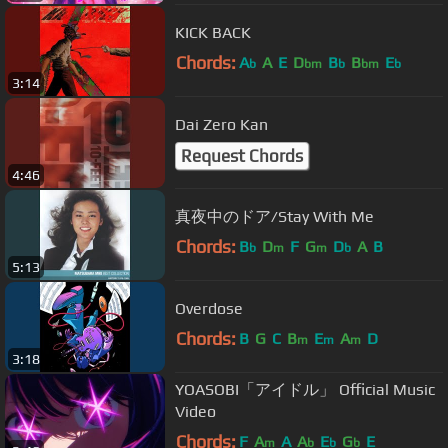
KICK BACK
Chords:
A
A
E
D
B
B
E
b
bm
b
bm
b
3:14
Dai Zero Kan
Request Chords
4:46
真夜中のドア/Stay With Me
Chords:
B
D
F
G
D
A
B
b
m
m
b
5:13
Overdose
Chords:
B
G
C
B
E
A
D
m
m
m
3:18
YOASOBI「アイドル」 Official Music
Video
Chords:
F
A
A
A
E
G
E
m
b
b
b