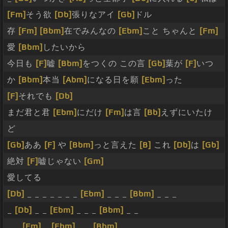
[Fm]
そう欲
[Db]
張りなアイ
[Gb]
ドル
存
[Fm]
[Bbm]
在でみんなの
[Ebm]
こと ちゃんと
[Fm]
愛
[Bbm]
したいから
今日も
[F]
嘘
[Bbm]
をつくの この言
[Gb]
葉が
[F]
いつ
か
[Bbm]
本当
[Abm]
になる日を願
[Ebm]
った
[F]
それでも
[Db]
まだ君と君
[Ebm]
にだけ
[Fm]
は言
[Bb]
えずにいたけ
ど
[Gb]
ああ
[F]
や
[Bbm]
っと言えた
[B]
これ
[Db]
は
[Gb]
絶対
[F]
嘘じゃない
[Gm]
愛してる
[Db]
_ _ _ _ _ _ _
[Ebm]
_ _ _
[Bbm]
_ _ _
_
[Db]
_ _
[Ebm]
_ _ _
[Bbm]
_ _
_ _
[Fm]
_
[Ebm]
_ _
[Bbm]
_ _ _