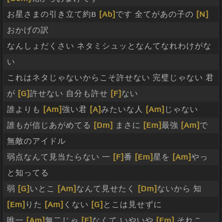
お星さまの引き立て約B
[Ab]
です 全てがあの子の
[N]
おかげの訳
なんしょだくさい ネタミシュッとなんてなれわけがな
い
これはネタじゃないからこそ許せない 完璧じゃない 君
が
[G]
許せない 自分も許せ
[F]
ない
誰よりも
[Am]
強い君
[A]
みたいな人
[Am]
じゃない
誰もが信じあがめてる
[Dm]
まさに
[Em]
最強
[Am]
で
無敵のアイドル
弱点なんて見当たらない 一
[F]
番
[Em]
星を
[Am]
やっ
と知ってる
弱
[G]
いとこ
[Am]
なんて見せたく
[Dm]
ないから 知
[Em]
りた
[Am]
くない
[G]
とこは見せずに
唯一
[Am]
無二じゃ
[F]
なくて いやいや
[Em]
それこ