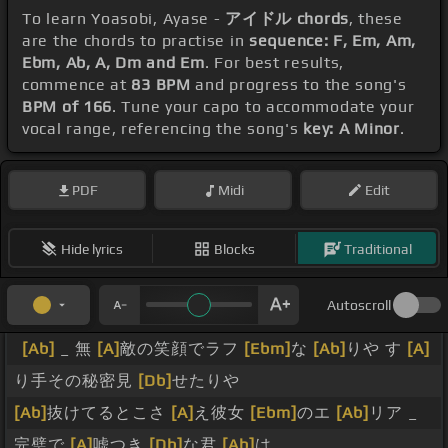
To learn Yoasobi, Ayase -
アイドル chords
, these
are the chords to practise in
sequence: F, Em, Am,
Ebm, Ab, A, Dm and Em
. For best results,
commence at
83 BPM
and progress to the song's
BPM of 166
. Tune your capo to accommodate your
vocal range, referencing the song's
key: A Minor
.
PDF
Midi
Edit
Hide lyrics
Blocks
Traditional
Autoscroll
[Ab]
_ 無
[A]
敵の笑顔でラフ
[Ebm]
な
[Ab]
りや す
[A]
り手その秘密見
[Db]
せたりや
[Ab]
抜けてるとこさ
[A]
え彼女
[Ebm]
のエ
[Ab]
リア _
完璧で
[A]
嘘つき
[Db]
な君
[Ab]
は