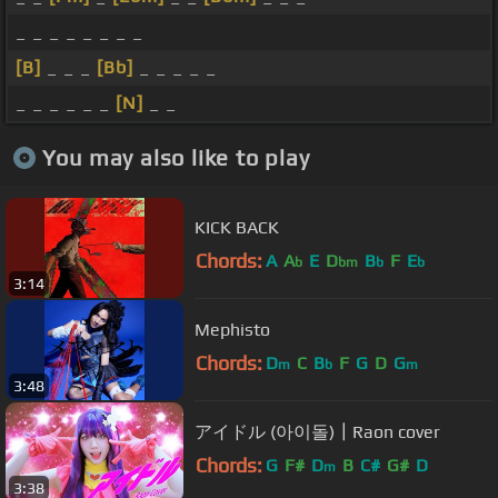
_ _ _ _ _ _ _ _
[B]
_ _ _
[Bb]
_ _ _ _ _
_ _ _ _ _ _
[N]
_ _
You may also like to play
KICK BACK
Chords:
A
A
E
D
B
F
E
b
bm
b
b
3:14
Mephisto
Chords:
D
C
B
F
G
D
G
m
b
m
3:48
アイドル (아이돌)┃Raon cover
Chords:
G
F#
D
B
C#
G#
D
m
3:38