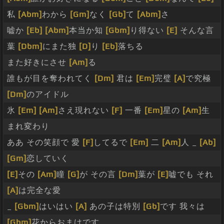
私
[Abm]
わから
[Gm]
なく
[Gb]
て
[Abm]
さ
嘘か
[Eb]
[Abm]
本当か知
[Gbm]
り得ない
[E]
そんな言
葉
[Dbm]
にまた独
[D]
り
[Eb]
落ちる
また好きにさせ
[Am]
る
誰もが目を奪われてく
[Dm]
君は
[Em]
完璧
[A]
で究極
[Dm]
のアイドル
氷
[Em]
[Am]
さえ現れない
[F]
一番
[Em]
星の
[Am]
生
まれ変わり
ああ その笑顔で 愛
[F]
してるで
[Em]
二
[Am]
人 _
[Ab]
[Gm]
恋していく
[E]
その
[Am]
瞳
[G]
が その言
[Dm]
葉が
[E]
嘘でも それ
[A]
は完全な愛
_
[Gbm]
はいはい
[A]
あの子は特別
[Gb]
です 我々は
[Gbm]
花からおまけです