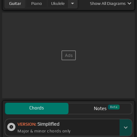
Guitar
Piano
Ukulele
Show
All Diagrams
Chords
Beta
Notes
Simplified
VERSION:
Major & minor chords only