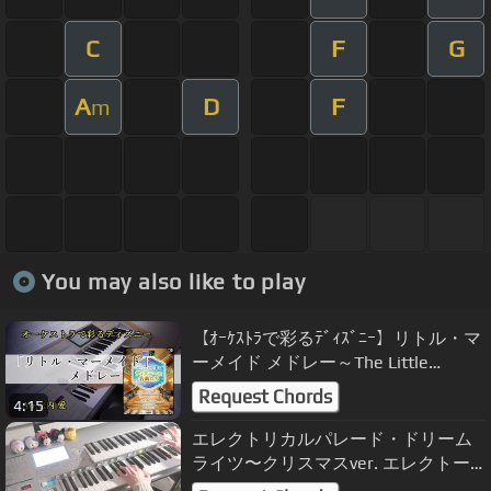
C
F
G
A
D
F
m
You may also like to play
【ｵｰｹｽﾄﾗで彩るﾃﾞｨｽﾞﾆｰ】リトル・マ
ーメイド メドレー～The Little
Mermaid～
Request Chords
4:15
エレクトリカルパレード・ドリーム
ライツ〜クリスマスver. エレクトー
ン