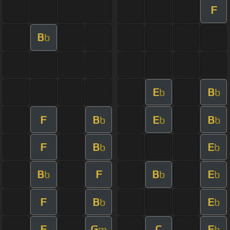
F
B
b
E
B
b
b
F
B
E
B
b
b
b
F
B
E
b
b
B
F
B
E
b
b
b
F
B
E
b
b
F
G
C
E
m
b