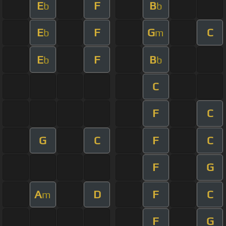
E
F
B
b
b
E
F
G
C
b
m
E
F
B
b
b
C
F
C
G
C
F
C
F
G
A
D
F
C
m
F
G