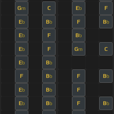
G
C
E
F
m
b
E
B
F
B
b
b
b
E
F
B
b
b
E
F
G
C
b
m
E
B
b
b
F
B
F
B
b
b
E
B
F
b
b
E
B
F
B
b
b
b