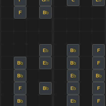
F
B
b
E
B
F
b
b
B
E
B
F
b
b
b
B
E
B
b
b
b
F
B
E
F
b
b
B
E
F
b
b