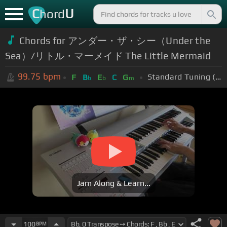
C
U
hord
Chords for アンダー・ザ・シー（Under the
Sea）/リトル・マーメイド The Little Mermaid
99.75
bpm
Standard Tuning (EADGBE)
F
B
E
C
G
b
b
m
Jam Along & Learn...
100
BPM