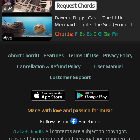
奏
Request Chords
2:34
Daveed Diggs, Cast - The Little
Mermaid - Under the Sea (From "The
Little Mermaid")
Chords:
F
B
E
C
G
G
F
b
b
m
m
4:12
About ChordU
Features
Terms Of Use
Privacy Policy
Cancellation & Refund Policy
User Manual
Customer Support
Made with love and passion for music
Follow us on
Facebook
All contents are subject to copyright,
©
2023
ChordU.
provided for educational and personal non-commercial