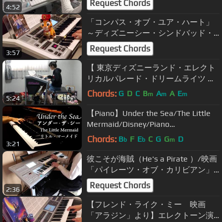
Request Chords
4:52
「コンパス・オブ・ユア・ハート」
～ディズニーシー・シンドバッド・
ストーリーブック・ヴォヤッジより
Request Chords
3:57
～エレクトーン演奏 5~3級
【 東京ディズニーランド・エレクト
リカルパレード・ドリームライツ 】
エレクトーン演奏
Chords:
G
D
C
B
A
A
E
m
m
m
5:24
【Piano】Under the Sea/The Little
Mermaid/Disney/Piano
cover/CANACANA
Chords:
B
F
E
C
G
G
D
b
b
m
3:21
彼こそが海賊（He's a Pirate ）/映画
「パイレーツ・オブ・カリビアン」
より Pirates of the Caribbean
Request Chords
2:36
【フレンド・ライク・ミー 映画
「アラジン」より】エレクトーン演