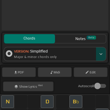
Chords
Beta
Notes
Simplified
VERSION:
Major & minor chords only
PDF
Midi
Edit
Hint
Autoscroll
Show
Lyrics
N
D
B
b