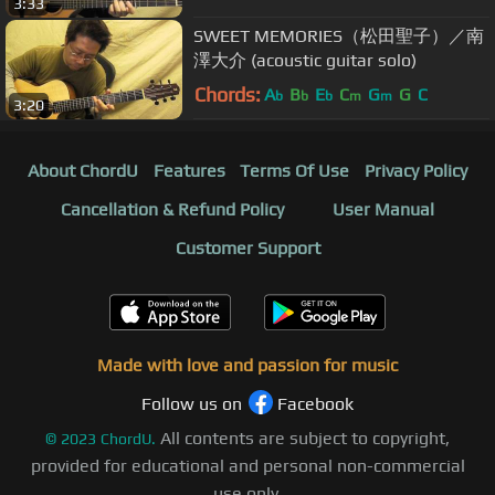
3:33
SWEET MEMORIES（松田聖子）／南
澤大介 (acoustic guitar solo)
Chords:
A
B
E
C
G
G
C
b
b
b
m
m
3:20
About ChordU
Features
Terms Of Use
Privacy Policy
Cancellation & Refund Policy
User Manual
Customer Support
Made with love and passion for music
Follow us on
Facebook
All contents are subject to copyright,
©
2023
ChordU.
provided for educational and personal non-commercial
use only.