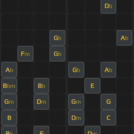
D
b
G
A
b
b
F
G
m
b
A
G
A
b
b
b
B
B
E
bm
b
G
D
G
G
m
m
m
B
D
C
m
B
F
D
b
m