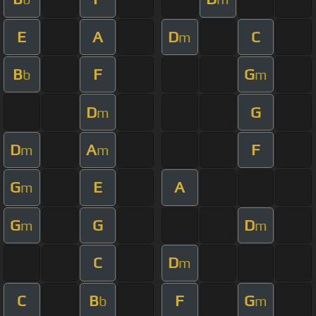
E
A
D
C
m
B
F
G
b
m
D
G
m
D
A
F
m
m
G
E
A
m
G
G
D
m
m
C
D
m
C
B
F
G
b
m