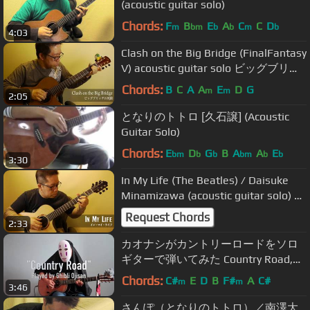
(acoustic guitar solo)
Chords:
F
B
E
A
C
C
D
m
bm
b
b
m
b
4:03
Clash on the Big Bridge (FinalFantasy
V) acoustic guitar solo ビッグブリッ
ヂの死闘／南澤大介
Chords:
B
C
A
A
E
D
G
m
m
2:05
となりのトトロ [久石譲] (Acoustic
Guitar Solo)
Chords:
E
D
G
B
A
A
E
bm
b
b
bm
b
b
3:30
In My Life (The Beatles) / Daisuke
Minamizawa (acoustic guitar solo) イ
ン・マイ・ライフ（ビートルズ）／
Request Chords
2:33
南澤大介
カオナシがカントリーロードをソロ
ギターで弾いてみた Country Road,
Fingerstyle Guitar Cover（耳をすま
Chords:
C#
E
D
B
F#
A
C#
m
m
3:46
せば、Whisper of the Heart、アコ
ギ）
さんぽ（となりのトトロ）／南澤大