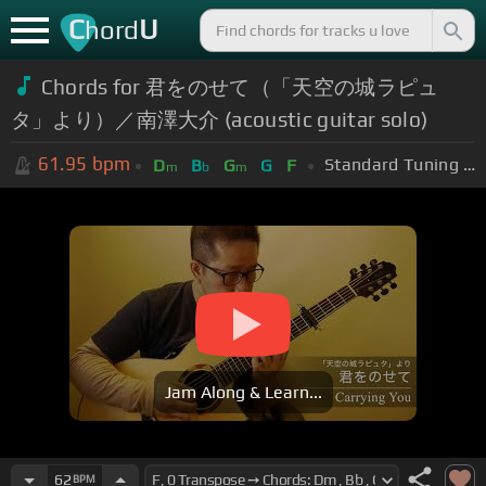
C
U
hord
Chords for 君をのせて（「天空の城ラピュ
タ」より）／南澤大介 (acoustic guitar solo)
61.95
bpm
Standard Tuning (EADGBE)
D
B
G
G
F
m
b
m
Jam Along & Learn...
62
BPM