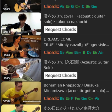
Chords:
A
E
G
C
C
B
G
b
b
m
b
m
5:49
君をのせてcover (acoustic guitar
solo) / takuma nakauchi
Request Chords
4:03
DREAMS COME
TRUE『MiraiyosozuⅡ』(Fingerstyle
Guitar)
Chords:
G
A
B
B
D
E
A
b
bm
bm
b
b
b
3:44
君をのせて [久石譲] (Acoustic Guitar
Solo)
Request Chords
3:45
Bohemian Rhapsody / Daisuke
Minamizawa (acoustic guitar solo) ボ
ヘミアン・ラプソディ／南澤大介
Chords:
B
E
F
F
G
C
A
b
b
m
m
m
b
5:56
あの日にかえりたい／南澤大介