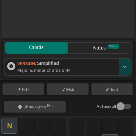
Chords
Beta
Notes
Simplified
VERSION:
Major & minor chords only
PDF
Midi
Edit
Hint
Autoscroll
Show
Lyrics
N