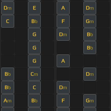
D
E
A
D
m
m
C
B
F
G
b
m
G
D
B
m
b
G
B
b
G
A
B
C
D
b
m
m
B
C
D
b
m
A
B
F
G
m
b
m