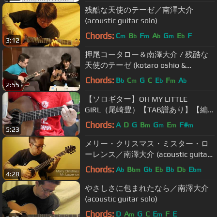
残酷な天使のテーゼ／南澤大介
(acoustic guitar solo)
Chords:
C
B
F
A
G
E
F
m
b
m
b
m
b
3:12
押尾コータロー＆南澤大介 / 残酷な
天使のテーゼ (kotaro oshio &
daisuke minamizawa / A Cruel
Chords:
B
C
G
C
E
F
A
b
m
b
m
b
2:55
Angel's Thesis)
【ソロギター】OH MY LITTLE
GIRL（尾崎豊）【TAB譜あり】【編
曲＆演奏：城直樹】【Arr. & Ply by
Chords:
A
D
G
B
G
E
F#
m
m
m
m
5:23
Naoki Jo】
メリー・クリスマス・ミスター・ロ
ーレンス／南澤大介 (acoustic guitar
solo)
Chords:
A
B
G
E
B
D
E
b
bm
b
b
b
b
bm
4:28
やさしさに包まれたなら／南澤大介
(acoustic guitar solo)
Chords:
D
A
G
C
E
F
E
m
m