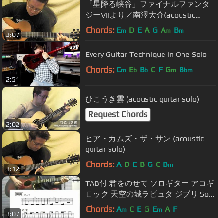
「星降る峡谷」ファイナルファンタ
ジーVIIより／南澤大介(acoustic
guitar solo)
Chords:
E
D
E
A
G
A
B
m
m
m
3:07
Every Guitar Technique in One Solo
Chords:
C
E
B
C
F
G
B
m
b
b
m
bm
2:51
ひこうき雲 (acoustic guitar solo)
Request Chords
2:02
ヒア・カムズ・ザ・サン (acoustic
guitar solo)
Chords:
A
D
E
B
G
C
B
m
3:12
TAB付 君をのせて ソロギター アコギ
ロック 天空の城ラピュタ ジブリ Solo
Guitar with TAB
Chords:
A
C
E
G
E
A
F
m
m
3:07