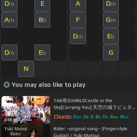
D
E
A
D
m
m
A
B
F
G
m
b
m
D
E
m
b
D
E
G
m
b
N
You may also like to play
TAB有(GHIBLI)Castle in the
Sky[Carrying You] 天空の城ラピュタ
「君をのせて」Fingerstyle Solo
Chords:
E
G
B
B
D
A
B
bm
b
b
b
bm
bm
2:46
Guitar By龍藏Ryuzo
Rider ~original song~ (Fingerstyle
Guitar) / Yuki Matsui