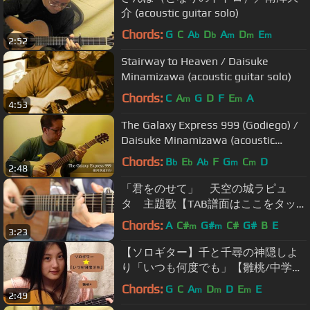
介 (acoustic guitar solo)
Chords:
G
C
A
D
A
D
E
b
b
m
m
m
2:52
Stairway to Heaven / Daisuke
Minamizawa (acoustic guitar solo)
Chords:
C
A
G
D
F
E
A
m
m
4:53
The Galaxy Express 999 (Godiego) /
Daisuke Minamizawa (acoustic
guitar solo) 銀河鉄道999（ゴダイ
Chords:
B
E
A
F
G
C
D
b
b
b
m
m
2:48
ゴ）／南澤大介
「君をのせて」 天空の城ラピュ
タ 主題歌【TAB譜面はここをタッ
プ】【ソロギター】【編曲＆演奏：
Chords:
A
C#
G#
C#
G#
B
E
m
m
3:23
城直樹】【Arr. & Ply by Naoki Jo】
【ソロギター】千と千尋の神隠しよ
り「いつも何度でも」【雛桃/中学
生】
Chords:
G
C
A
D
D
E
E
m
m
m
2:49