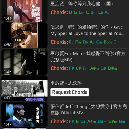
巫启贤 - 等你等到我心痛 （国）
Chords:
D
G
E
C
B
E
A
m
m
b
b
4:41
伍思凱 - 特別的愛給特別的你 / Give
My Special Love to the Special You
(by Sky Wu)
Chords:
E
F
D
A
C
B
C
b
m
b
b
m
bm
4:58
巫啟賢Eric Moo - 我感覺不到你 (官方
完整版MV)
Chords:
F#
C#
F
A#
G#
D#
m
m
m
4:27
F#
m
巫啟賢 - 思念誰
Request Chords
4:08
張信哲 Jeff Chang [ 太想愛你 ] 官方完
整版 Official MV
Chords:
F#
B
C#
A#
D#
G#
B
m
m
m
m
4:47