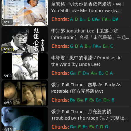
童安格 - 明天你是否依然愛我 / Will
You Still Love Me Tomorrow (by
Angus Tung)
Chords:
A
D
B
E
C#
F#
D#
m
m
m
4:15
李宗盛 Jonathan Lee【鬼迷心竅
Infatuation】台視「末代皇孫」主題
曲 Official Music Video
Chords:
G
D
A
B
F#
E
C
m
m
m
4:15
李翊君 - 風中的承諾 / Promises in
the Wind (by Linda Lee)
Chords:
G
F
D
A
B
C
A
m
m
m
b
5:03
張宇 Phil Chang - 趁早 As Early As
Possible (官方完整版MV)
Chords:
B
G
F
E
C
D
B
b
m
b
m
m
4:59
張宇 Phil Chang - 月亮惹的禍
Troubled By The Moon (官方完整版
MV)
Chords:
G
F
B
E
C
D
G
m
b
b
4:19