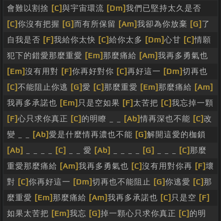
會難以割捨
[C]
與宇宙環流
[Dm]
我們已堅持太久是否
[C]
你沒有把握
[G]
而有所保留
[Am]
我卻為你放棄
[G]
了
自我是否
[F]
我給你太快
[C]
給你太多
[Dm]
心甘
[C]
情願
犯下的錯愛那麼重愛
[Em]
那麼痛給
[Am]
我再多勇氣也
[Em]
沒有用對
[F]
你再好對你
[C]
再好這一
[Dm]
切再也
[C]
不能阻止你逃
[G]
愛
[C]
那麼重愛
[Em]
那麼痛給
[Am]
我再多承諾也
[Em]
只是空如果
[F]
太苦把
[C]
我忘掉一顆
[F]
心只求你真正
[C]
的明瞭 _ _
[Ab]
情再深也不能
[C]
改
變 _ _
[Ab]
愛是什麼情再濃也不能
[G]
解開這愛的枷鎖
[Ab]
_ _ _ _
[C]
_ _ 愛
[Ab]
_ _ _ _
[G]
_ _ _
[C]
那麼
重愛那麼痛給
[Am]
我再多勇氣也
[C]
沒有用對你再
[F]
壞
對
[C]
你再好這一
[Dm]
切再也不能阻止
[G]
你逃愛
[C]
那
麼重愛
[Em]
那麼痛給
[Am]
我再多承諾也
[C]
只是空
[F]
如果太苦把
[Em]
我忘
[G]
掉一顆心只求你真正
[C]
的明