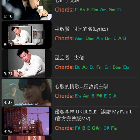
心碎了无痕
Chords:
C
B
F
D
A
G
D
b
m
m
m
6:18
巫啟賢~叫阮的名(Lyrics)
Chords:
A
D
A
D
C
A
B
bm
bm
m
m
6:17
巫启贤 - 太傻
Chords:
D
A
E
F
C
B
E
b
b
b
m
m
bm
bm
5:21
心酸的情歌...巫啟賢主唱
Chords:
E
A
B
F#
E
C
A
m
m
4:07
優客李林 UKULELE - 認錯 My Fault
(官方完整版MV)
Chords:
F#
B
E
G#
C#
F
m
m
4:42