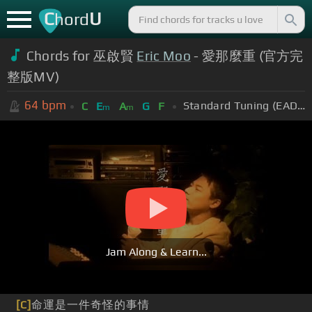
C
U
hord
Chords for 巫啟賢
Eric Moo
- 愛那麼重 (官方完
整版MV)
64
bpm
Standard Tuning (EADGBE)
C
E
A
G
F
m
m
Jam Along & Learn...
[C]
命運是一件奇怪的事情