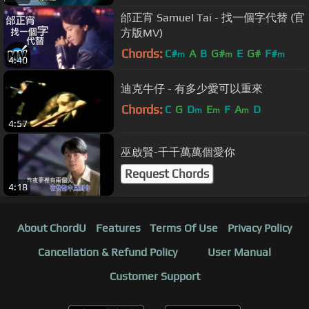
邰正宵 Samuel Tai - 找一個字代替 (官
方版MV)
Chords:
C#
A
B
G#
E
G#
F#
m
m
m
4:40
迪克牛仔 - 有多少愛可以重來
Chords:
C
G
D
E
F
A
D
m
m
m
4:57
巫啟賢-千千萬萬個愛你
Request Chords
4:18
About ChordU
Features
Terms Of Use
Privacy Policy
Cancellation & Refund Policy
User Manual
Customer Support