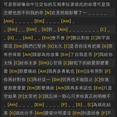
可是那卻像命中注定似的互相牽扯著彼此的命運可是我
怎麼也想不到我的存
[N]
在竟然能影響了一 _ _ _ _ _
[Am]
_ _ _ _ _
[Em]
_ _ _ _
[Am]
_
_
[Em]
_ _
[Dm]
_
[G]
切 _
[Am]
_ _ _ _ _ _ _ _
[C]
_
_
[G]
_ _
[Am]
_ _
[Em]
會不會
[F]
難以割捨
[C]
與宇宙
環流
[Dm]
我們已堅持
[G]
太久
[C]
是否你沒有把握
[G]
而
有所保留
[Am]
我卻為你放棄
[Em]
了自我是否
[F]
我給你
太快
[C]
給你太多
[Dm]
心甘情
[C]
願犯下的錯愛那麼重
愛
[Em]
那麼痛給
[Am]
我再多勇氣也
[Em]
沒有用對
[F]
你再好對你
[C]
再好這一
[Dm]
切再也不能阻止
[C]
你逃
愛那麼重愛
[Em]
那麼痛給
[Am]
我再多承諾也
[Em]
只是
空如果
[F]
太苦把
[C]
我忘掉一顆心只求你真正的明瞭不
_
[Am]
_ _ _ _
[Em]
_ _ _ _
[F]
_ _
[G]
_
[C]
為就此結
束
[G]
就此分手
[Am]
愛卻分明還沒
[Em]
到盡頭會
[F]
不