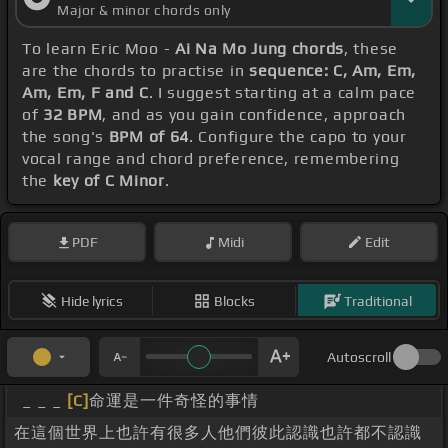
Major & minor chords only
[F]
你再壞對
[C]
你再好這一
[Dm]
切再也不能阻
[G]
止你
To learn Eric Moo -
Ai Na Mo Jung chords
, these
逃愛
[C]
那麼重愛那麼
[Em]
[Am]
痛給我再多承諾也
are the chords to practise in
sequence: C, Am, Em,
[Em]
只是空
[F]
如果太苦把
[C]
我忘掉一
[F]
顆心只求你
Am, Em, F and C
. I suggest starting at a calm pace
of
32 BPM
, and as you gain confidence, approach
真正
[C]
的明瞭
[F]
如果太苦把
[C]
我忘掉一
[G]
顆心只求
the song's
BPM of 64
. Configure the capo to your
[C]
你真正的
[F]
明瞭
[G]
[Am]
[Em]
vocal range and chord preference, remembering
the
key of C Minor
.
[D]
[F]
[Am]
[G]
[A]
[D]
PDF
Midi
Edit
Hide lyrics
Blocks
Traditional
Autoscroll
_ _ _
[C]
命運是一件奇怪的事情
在這個世界上也許有很多人他們彼此認識也許都不認識