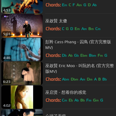
Chords:
E
C
F
A
G
D
A
m
m
b
4:53
巫啟賢 太傻
Chords:
C
G
D
E
A
B
C
m
m
m
m
5:01
彭羚 Cass Phang - 囚鳥 (官方完整版
MV)
Chords:
D
A
G
E
B
F
G
b
b
b
bm
bm
m
4:46
巫啟賢 Eric Moo - 叫阮的名 (官方完整
版MV)
Chords:
A
D
A
D
A
B
B
bm
bm
m
m
b
6:23
巫启贤 - 想着你的感觉
Chords:
C
E
A
B
F
G
G
m
b
b
b
m
m
4:02