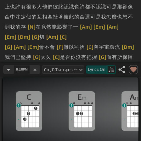
上也許有很多人他們彼此認識也許都不認識可是那卻像
命中注定似的互相牽扯著彼此的命運可是我怎麼也想不
到我的存
[N]
在竟然能影響了一
[Am]
[Em]
[Am]
[Em]
[Dm]
[G]
切
[Am]
[C]
[G]
[Am]
[Em]
會不會
[F]
難以割捨
[C]
與宇宙環流
[Dm]
我們已堅持
[G]
太久
[C]
是否你沒有把握
[G]
而有所保留
[Am]
我卻為你放棄
[Em]
了自我是否
[F]
我給你太快
[C]
Lyrics
On
64
BPM
給你太多
[Dm]
心甘情
[C]
願犯下的錯愛那麼重愛
[Em]
那麼痛給
[Am]
我再多勇氣也
[Em]
沒有用對
[F]
你再好對
C
E
A
m
m
你
[C]
再好這一
[Dm]
切再也不能阻止
[C]
你逃愛那麼重
1
1
1
愛
[Em]
那麼痛給
[Am]
我再多承諾也
[Em]
只是空如果
1
2
1
2
2
3
[F]
太苦把
[C]
我忘掉一顆心只求你真正的明瞭不
[Am]
3
[Em]
[F]
[G]
[C]
為就此結束
[G]
就此分手
[Am]
愛卻分明
還沒
[Em]
到盡頭會
[F]
不會難以割捨
[C]
與宇宙環流