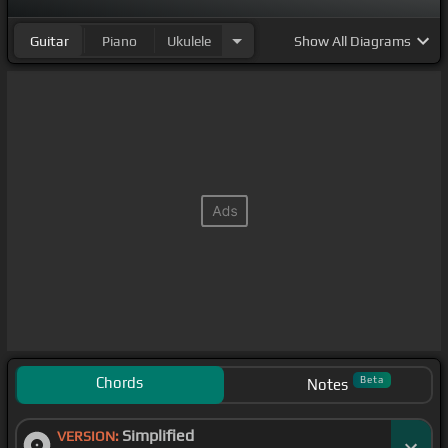
[Dm]
我們已堅持太久是否
[C]
你沒有把握
[G]
而有所保留
Guitar
Piano
Ukulele
Show
All Diagrams
[Am]
我卻為你放棄
[G]
了自我是否
[F]
我給你太快
[C]
給
你太多
[Dm]
心甘
[C]
情願犯下的錯愛那麼重愛
[Em]
那
麼痛給
[Am]
我再多勇氣也
[Em]
沒有用對
[F]
你再好對你
[C]
再好這一
[Dm]
切再也
[C]
不能阻止你逃
[G]
愛
[C]
那
麼重愛
[Em]
那麼痛給
[Am]
我再多承諾也
[Em]
只是空如
果
[F]
太苦把
[C]
我忘掉一顆
[F]
心只求你真正
[C]
的明瞭
[Ab]
情再深也不能
[C]
改變
[Ab]
愛是什麼情再濃也不能
[G]
解開這愛的枷鎖
[Ab]
[C]
愛
[Ab]
[G]
[C]
那麼重愛那
麼痛給
[Am]
我再多勇氣也
[C]
沒有用對你再
[F]
壞對
[C]
你再好這一
[Dm]
切再也不能阻止
[G]
你逃愛
[C]
那麼重
愛
[Em]
那麼痛給
[Am]
我再多承諾也
[C]
只是空
[F]
如果
Chords
Beta
Notes
太苦把
[Em]
我忘
[G]
掉一顆心只求你真正
[C]
的明瞭
[G]
Simplified
愛
[C]
VERSION:
那麼
[Em]
痛
[Am]
給我再多勇氣也
[Em]
沒有用對