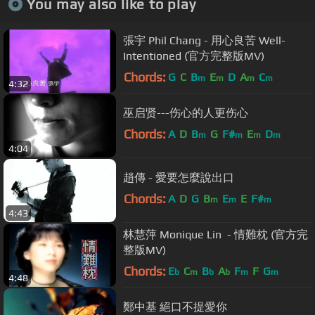
You may also like to play
張宇 Phil Chang - 用心良苦 Well-
Intentioned (官方完整版MV)
Chords:
G
C
B
E
D
A
C
m
m
m
m
4:32
巫启贤---伤心的人更伤心
Chords:
A
D
B
G
F#
E
D
m
m
m
m
4:04
趙傳 - 愛要怎麼說出口
Chords:
A
D
G
B
E
E
F#
m
m
m
4:43
林慧萍 Monique Lin - 情難枕 (官方完
整版MV)
Chords:
E
C
B
A
F
F
G
b
m
b
b
m
m
4:48
鄭中基 絕口不提愛你