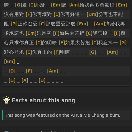
瞭 _
[G]
愛
[C]
那麼 _
[Em]
痛
[Am]
給我再多勇氣也
[Em]
沒有用對
[F]
你再壞對
[C]
你再好這一
[Dm]
切再也不能
阻
[G]
止你逃愛
[C]
那麼重愛那麼
[Em]
_
[Am]
痛給我再
多承諾也
[Em]
只是空
[F]
如果太苦把
[C]
我忘掉一
[F]
顆
心只求你真正
[C]
的明瞭
[F]
如果太苦把
[C]
我忘掉一
[G]
顆心只求
[C]
你真正的
[F]
明瞭 _ _ _ _
[G]
_ _
[Am]
_ _
[Em]
_
_
[D]
_ _
[F]
_ _ _
[Am]
_ _
_
[G]
_
[A]
_ _
[D]
_ _ _ _
Facts about this song
This song was featured on the Ai Na Me Chung album.