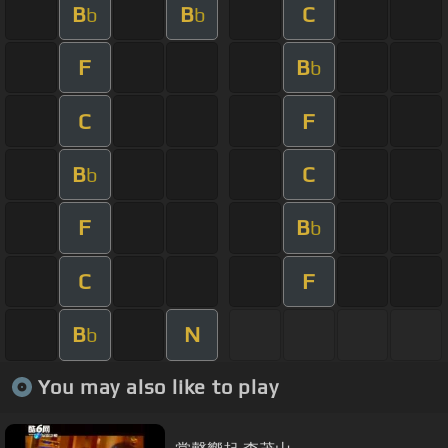
B
B
C
b
b
F
B
b
C
F
B
C
b
F
B
b
C
F
B
N
b
You may also like to play