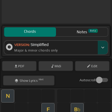
Chords
Beta
Notes
Simplified
VERSION:
Major & minor chords only
PDF
Midi
Edit
Hint
Autoscroll
Show
Lyrics
N
F
B
b