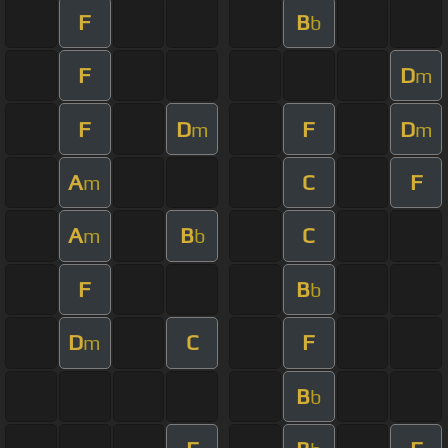
F
B
b
F
D
m
F
D
F
D
m
m
A
C
F
m
A
B
C
m
b
F
B
b
D
C
F
m
B
b