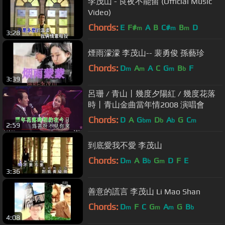
李茂山 - 良夜不能留 (Official Music
Video)
Chords:
E
F#
A
B
C#
B
D
m
m
m
3:28
煙雨濛濛 李茂山-- 裴勇俊 孫藝珍
Chords:
D
A
A
C
G
B
F
m
m
m
b
3:39
呂珊 / 青山丨幾度夕陽紅 / 幾度花落
時丨青山金曲當年情2008 演唱會
Chords:
D
A
G
D
A
G
C
bm
b
b
m
2:59
到底愛我不愛 李茂山
Chords:
D
A
B
G
D
F
E
m
b
m
3:36
善意的謊言 李茂山 Li Mao Shan
Chords:
D
F
C
G
A
G
B
m
m
m
b
4:08