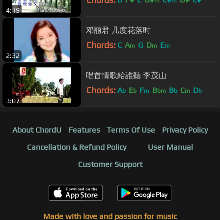
m
m
4:19
邓丽君 几度花落时
Chords:
C
A
G
D
E
m
m
m
2:32
唱首情歌給誰聽 李茂山
Chords:
A
E
F
B
B
C
D
b
b
m
bm
b
m
b
3:07
About ChordU
Features
Terms Of Use
Privacy Policy
Cancellation & Refund Policy
User Manual
Customer Support
Made with love and passion for music