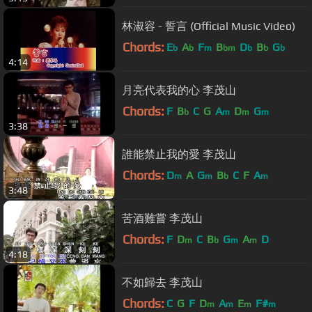
林淑容 - 誓言 (Official Music Video)
Chords:
E
A
F
B
D
B
G
b
b
m
bm
b
b
b
4:14
月亮代表我的心 李茂山
Chords:
F
B
C
G
A
D
G
b
m
m
m
3:38
誰能禁止我的愛 李茂山
Chords:
D
A
G
B
C
F
A
m
m
b
m
3:48
苦酒難嘗 李茂山
Chords:
F
D
C
B
G
A
D
m
b
m
m
4:18
不如歸去 李茂山
Chords:
C
G
F
D
A
E
F#
m
m
m
m