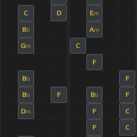
C
D
E
m
B
A
b
m
G
C
m
F
B
F
b
B
F
B
F
b
b
D
F
C
m
F
C