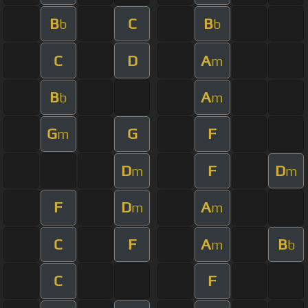
B
C
B
b
b
C
D
A
m
B
A
b
m
G
G
F
m
D
F
D
m
m
F
D
A
m
m
C
F
A
B
m
b
C
F