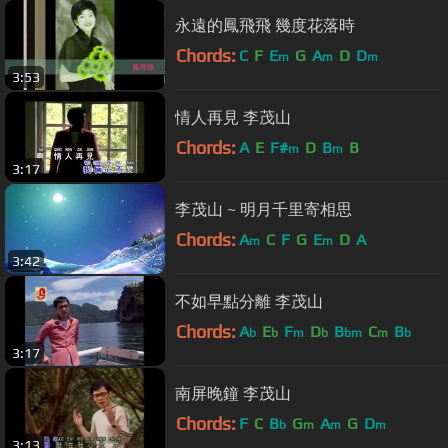
永遠的鳳飛飛 幾度花落時
Chords:
C
F
E
G
A
D
D
m
m
m
3:53
情人再見 李茂山
Chords:
A
E
F#
D
B
B
m
m
3:17
李茂山 ~ 明月千里寄相思
Chords:
A
C
F
G
E
D
A
m
m
3:42
不如早點分離 李茂山
Chords:
A
E
F
D
B
C
B
b
b
m
b
bm
m
b
3:17
南屏晚鐘 李茂山
Chords:
F
C
B
G
A
G
D
b
m
m
m
3:13