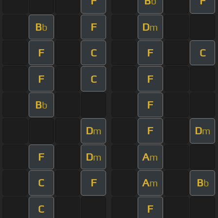
F
B
F
b
B
F
D
b
m
F
C
F
C
F
C
F
B
F
b
D
F
D
m
m
F
D
A
m
m
C
F
A
B
m
b
C
F