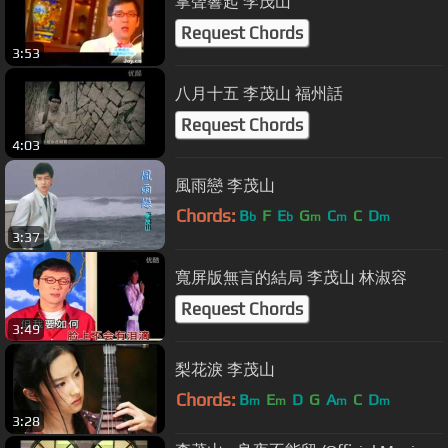
掌聲響起 李茂山
Request Chords
3:53
八月十五 李茂山 福州話
Request Chords
4:03
風雨戀 李茂山
Chords:
B
F
E
G
C
C
D
b
b
m
m
m
3:37
寬屏版無言的結局 李茂山 林淑容
Request Chords
3:49
梨花淚 李茂山
Chords:
B
E
D
G
A
C
D
m
m
m
m
3:28