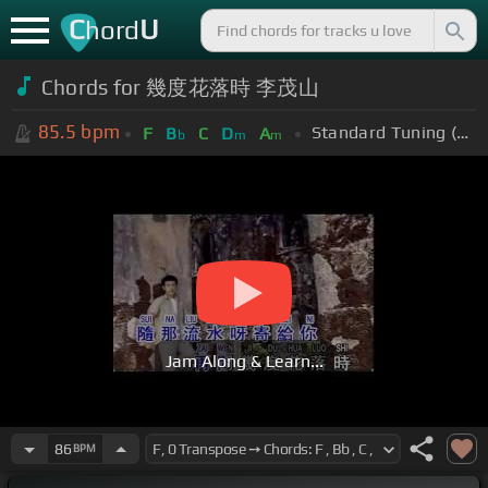
C
U
hord
Chords for 幾度花落時 李茂山
85.5
bpm
Standard Tuning (EADGBE)
F
B
C
D
A
b
m
m
Jam Along & Learn...
86
BPM