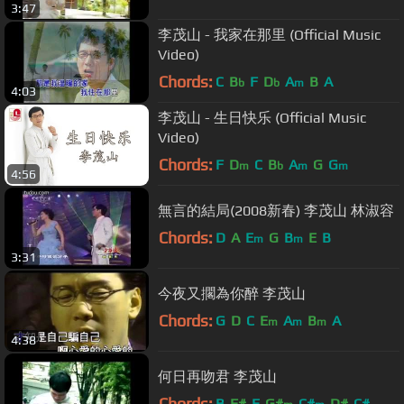
3:47
李茂山 - 我家在那里 (Official Music
Video)
Chords:
C
B
F
D
A
B
A
b
b
m
4:03
李茂山 - 生日快乐 (Official Music
Video)
Chords:
F
D
C
B
A
G
G
m
b
m
m
4:56
無言的結局(2008新春) 李茂山 林淑容
Chords:
D
A
E
G
B
E
B
m
m
3:31
今夜又擱為你醉 李茂山
Chords:
G
D
C
E
A
B
A
m
m
m
4:38
何日再吻君 李茂山
Chords:
B
F#
E
G#
C#
D#
C#