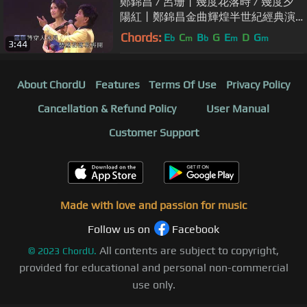
鄭錦昌 / 呂珊丨幾度花落時 / 幾度夕
陽紅丨鄭錦昌金曲輝煌半世紀經典演
唱會
Chords:
E
C
B
G
E
D
G
b
m
b
m
m
3:44
About ChordU
Features
Terms Of Use
Privacy Policy
Cancellation & Refund Policy
User Manual
Customer Support
Made with love and passion for music
Follow us on
Facebook
All contents are subject to copyright,
©
2023
ChordU.
provided for educational and personal non-commercial
use only.