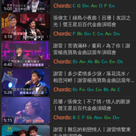
會
Chords:
C
G
D
A
D
F
E
m
m
m
5:00
張偉文丨綠島小夜曲丨呂珊丨友誼之
光丨聲王星后百代金曲演唱會
Chords:
F
B
G
C
C
A
D
b
m
m
m
m
3:18
謝雷丨苦酒滿杯 / 蔓莉 / 為了你丨謝
雷楊燕寶島金曲話當年演唱會
Chords:
E
A
A
B
C
E
D
b
m
b
b
m
m
b
4:40
謝雷丨多少柔情多少淚 / 落花流水 /
相思河畔丨謝雷楊燕寶島金曲話當年
演唱會
Chords:
E
F
G
C
B
A
C
b
m
m
m
b
b
5:26
呂珊 / 張偉文丨不了情 / 情人的眼淚
丨聲王星后百代金曲演唱會
Chords:
B
C
F
G
A
G
D
b
bm
m
m
5:15
謝雷丨難忘的初戀情人丨謝雷情繫東