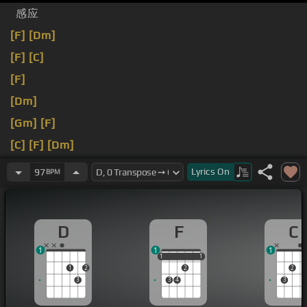
感应
[F]
[Dm]
[F]
[C]
[F]
[Dm]
[Gm]
[F]
[C]
[F]
[Dm]
[Bb]
[C]
[F]
Lyrics
On
97
BPM
D
F
C
1
1
1
1
1
1
1
1
1
2
2
2
3
3
4
3