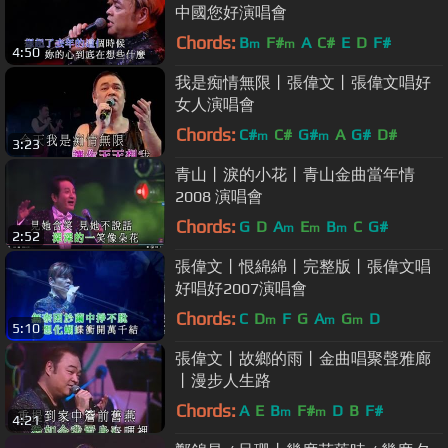
中國您好演唱會
Chords:
B
F#
A
C#
E
D
F#
m
m
4:50
我是痴情無限丨張偉文丨張偉文唱好
女人演唱會
Chords:
C#
C#
G#
A
G#
D#
m
m
3:23
青山丨淚的小花丨青山金曲當年情
2008 演唱會
Chords:
G
D
A
E
B
C
G#
m
m
m
2:52
張偉文丨恨綿綿丨完整版丨張偉文唱
好唱好2007演唱會
Chords:
C
D
F
G
A
G
D
m
m
m
5:10
張偉文丨故鄉的雨丨金曲唱聚聲雅廊
丨漫步人生路
Chords:
A
E
B
F#
D
B
F#
m
m
4:21