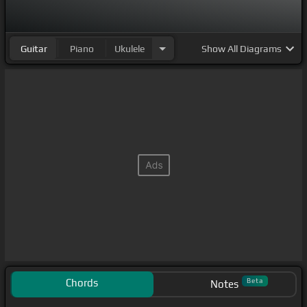
Guitar
Piano
Ukulele
Show
All Diagrams
Chords
Beta
Notes