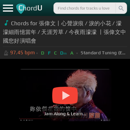
C
U
hord
Chords for 張偉文丨心聲淚痕 / 淚的小花 / 濛
濛細雨憶當年 / 天涯芳草 / 今夜雨濛濛 丨張偉文中
國您好演唱會
97.45
bpm
Standard Tuning (EADGBE)
D
F
C
D
A
m
Jam Along & Learn...