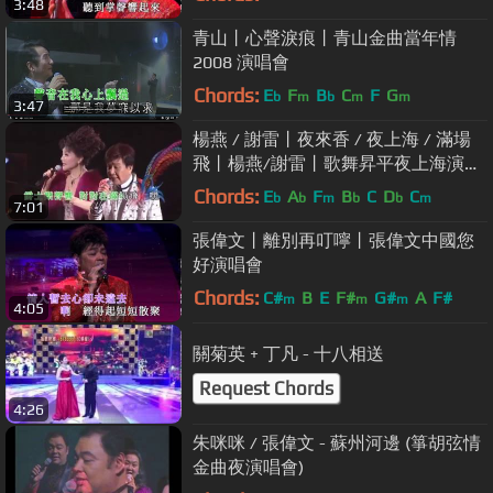
3:48
青山丨心聲淚痕丨青山金曲當年情
2008 演唱會
Chords:
E
F
B
C
F
G
b
m
b
m
m
3:47
楊燕 / 謝雷丨夜來香 / 夜上海 / 滿場
飛丨楊燕/謝雷丨歌舞昇平夜上海演唱
會
Chords:
E
A
F
B
C
D
C
b
b
m
b
b
m
7:01
張偉文丨離別再叮嚀丨張偉文中國您
好演唱會
Chords:
C#
B
E
F#
G#
A
F#
m
m
m
4:05
關菊英 + 丁凡 - 十八相送
Request Chords
4:26
朱咪咪 / 張偉文 - 蘇州河邊 (箏胡弦情
金曲夜演唱會)