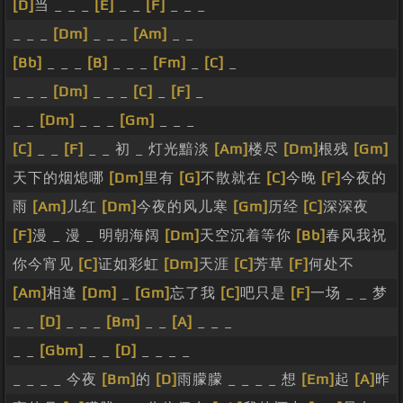
[D]
当 _ _ _
[E]
_ _
[F]
_ _ _
_ _ _
[Dm]
_ _ _
[Am]
_ _
[Bb]
_ _ _
[B]
_ _ _
[Fm]
_
[C]
_
_ _ _
[Dm]
_ _ _
[C]
_
[F]
_
_ _
[Dm]
_ _ _
[Gm]
_ _ _
[C]
_ _
[F]
_ _ 初 _ 灯光黯淡
[Am]
楼尽
[Dm]
根残
[Gm]
天下的烟熄哪
[Dm]
里有
[G]
不散就在
[C]
今晚
[F]
今夜的
雨
[Am]
儿红
[Dm]
今夜的风儿寒
[Gm]
历经
[C]
深深夜
[F]
漫 _ 漫 _ 明朝海阔
[Dm]
天空沉着等你
[Bb]
春风我祝
你今宵见
[C]
证如彩虹
[Dm]
天涯
[C]
芳草
[F]
何处不
[Am]
相逢
[Dm]
_
[Gm]
忘了我
[C]
吧只是
[F]
一场 _ _ 梦
_ _
[D]
_ _ _
[Bm]
_ _
[A]
_ _ _
_ _
[Gbm]
_ _
[D]
_ _ _ _
_ _ _ _ 今夜
[Bm]
的
[D]
雨朦朦 _ _ _ _ 想
[Em]
起
[A]
昨