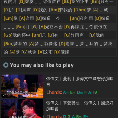
夜的月
[D]
朦胧 _ _ 你依偎在
[Gb]
我的怀中
[Bm]
只有一
[D]
片
[G]
风声
[D]
我的
[Bm]
梦我的
[Gbm]
梦
[A]
_ 就
[Em]
像
[A]
这雨
[D]
朦朦 _ 今 _ _
[Bm]
夜的雨
[D]
朦朦 _
_ _ _
[Bm]
月
[G]
[A]
光它不会
[D]
再朦胧 _ 你依偎在
[Gb]
我的怀中
[Bm]
只
[D]
有一
[G]
阵雨声 _
[D]
我的
[Bm]
梦我的
[A]
梦 _ 就像这
[D]
雨朦 _ 朦 _ 我的 _ 梦我
的
[A]
梦
[G]
就像
[A]
这雨
[D]
朦朦 _ _ _ _ _ _ _ _ _ _ _
You may also like to play
張偉文丨蔓莉丨張偉文中國您好演唱
會
Chords:
A
E
D
F
A
F#
m
m
m
2:56
張偉文丨掌聲響起丨張偉文中國您好
演唱會
Chords:
D
G
A
B
E
m
m