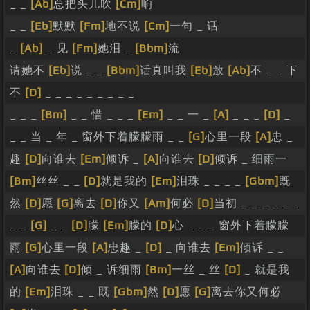
_ _
[Ab]
总把头儿吹
[Cm]
响
_ _
[Eb]
默默
[Fm]
地不说
[Cm]
一句 _ 话
_
[Ab]
_ 见
[Fm]
她泪 _
[Bbm]
流
请她不
[Eb]
说 _ _
[Bbm]
话真叫我
[Eb]
放
[Ab]
不 _ _ 下
不
[D]
_ _ _ _ _ _ _ _ _
_ _ _
[Bm]
_ _ 惜 _ _ _
[Em]
_ _ 一 _
[A]
_ _ _
[D]
_
_ _ 当 _ 年 _ 窗外下着朦朦雨 _ _
[G]
心里一段
[A]
忠 _
趣
[D]
向谁去
[Em]
倾诉 _
[A]
向谁去
[D]
倾诉 _ 细雨一
[Bm]
丝丝 _ _
[D]
就是我的
[Em]
泪珠 _ _ _ _
[Gbm]
既
然
[D]
愿
[G]
离去
[D]
你又
[Am]
何必
[D]
当初 _ _ _ _ _ _
_ _
[G]
_ _
[D]
朦
[Em]
朦的
[D]
心 _ _ _ 窗外下着朦朦
雨
[G]
心里一段
[A]
忠趣 _
[D]
_ 向谁去
[Em]
倾诉 _ _
[A]
向谁去
[D]
倾 _ 诉细雨
[Bm]
一丝 _ 丝
[D]
_ 就是我
的
[Em]
泪珠 _ _ 既
[Gbm]
然
[D]
愿
[G]
离去你又何必