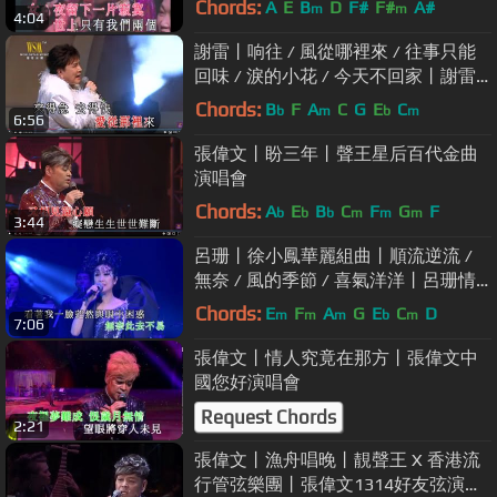
Chords:
A
E
B
D
F#
F#
A#
m
m
4:04
謝雷丨响往 / 風從哪裡來 / 往事只能
回味 / 淚的小花 / 今天不回家丨謝雷
情繫東方之珠演唱會
Chords:
B
F
A
C
G
E
C
b
m
b
m
6:56
張偉文丨盼三年丨聲王星后百代金曲
演唱會
Chords:
A
E
B
C
F
G
F
b
b
b
m
m
m
3:44
呂珊丨徐小鳳華麗組曲丨順流逆流 /
無奈 / 風的季節 / 喜氣洋洋丨呂珊情
兩牽演唱會
Chords:
E
F
A
G
E
C
D
m
m
m
b
m
7:06
張偉文丨情人究竟在那方丨張偉文中
國您好演唱會
Request Chords
2:21
張偉文丨漁舟唱晚丨靚聲王 X 香港流
行管弦樂團丨張偉文1314好友弦演唱