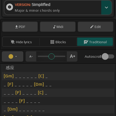
Simplified
VERSION:
Major & minor chords only
PDF
Midi
Edit
Hide lyrics
Blocks
Traditional
Autoscroll
感应
[Gm]
_ _ _ _ _ _
[C]
_
_
[F]
_ _ _ _ _
[Dm]
_ _
_ _ _
[F]
_ _ _ _
[C]
_
_ _ _ _
[F]
_ _ _ _
_
[Dm]
_ _ _ _ _ _ _