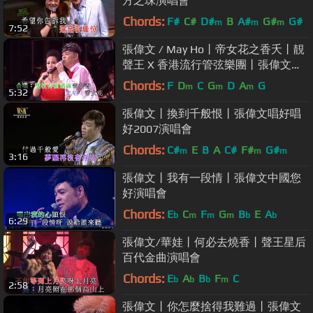
方之珠演唱會
Chords:
F#
C#
D#
B
A#
G#
G#
m
m
m
7:52
張偉文 / May Ho丨帝女花之香夭丨靚
聲王 X 香港流行管弦樂團丨張偉文
1314好友弦演唱會
Chords:
F
D
C
G
D
A
G
m
m
m
5:32
張偉文丨換到千般恨丨張偉文唱好唱
好2007演唱會
Chords:
C#
E
B
A
C#
F#
G#
m
m
m
3:16
張偉文丨我有一段情丨張偉文中國您
好演唱會
Chords:
E
C
F
G
B
E
A
b
m
m
m
b
b
6:29
張偉文/華娃丨何必去燒香丨聲王星后
百代金曲演唱會
Chords:
E
A
B
F
C
b
b
b
m
2:58
張偉文丨你怎麼捨得我難過丨張偉文