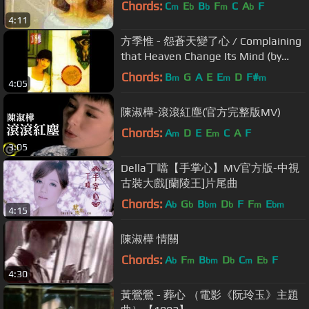
Chords:
C
E
B
F
C
A
F
m
b
b
m
b
4:11
方季惟 - 怨蒼天變了心 / Complaining
that Heaven Change Its Mind (by
Sophia Fang)
Chords:
B
G
A
E
E
D
F#
m
m
m
4:05
陳淑樺-滾滾紅塵(官方完整版MV)
Chords:
A
D
E
E
C
A
F
m
m
3:05
Della丁噹【手掌心】MV官方版-中視
古裝大戲[蘭陵王]片尾曲
Chords:
A
G
B
D
F
F
E
b
b
bm
b
m
bm
4:15
陳淑樺 情關
Chords:
A
F
B
D
C
E
F
b
m
bm
b
m
b
4:30
黃鶯鶯 - 葬心 （電影《阮玲玉》主題