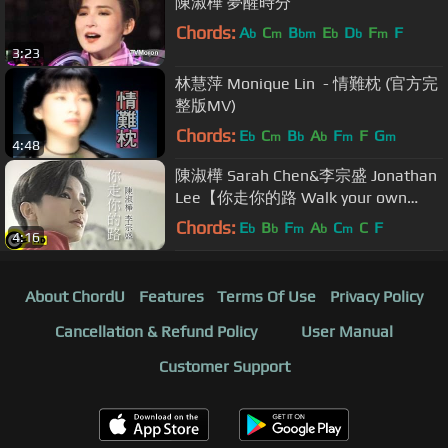
陳淑樺 夢醒時分
Chords:
A
C
B
E
D
F
F
b
m
bm
b
b
m
3:23
林慧萍 Monique Lin - 情難枕 (官方完
整版MV)
Chords:
E
C
B
A
F
F
G
b
m
b
b
m
m
4:48
陳淑樺 Sarah Chen&李宗盛 Jonathan
Lee【你走你的路 Walk your own
way】Official Music Video
Chords:
E
B
F
A
C
C
F
b
b
m
b
m
4:16
About ChordU
Features
Terms Of Use
Privacy Policy
Cancellation & Refund Policy
User Manual
Customer Support