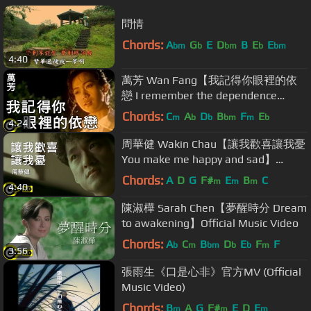
問情
Chords:
A
G
E
D
B
E
E
bm
b
bm
b
bm
4:40
萬芳 Wan Fang【我記得你眼裡的依
戀 I remember the dependence
revealed by your eyes】Official Music
Chords:
C
A
D
B
F
E
m
b
b
bm
m
b
4:24
Video
周華健 Wakin Chau【讓我歡喜讓我憂
You make me happy and sad】
Official Music Video
Chords:
A
D
G
F#
E
B
C
m
m
m
4:40
陳淑樺 Sarah Chen【夢醒時分 Dream
to awakening】Official Music Video
Chords:
A
C
B
D
E
F
F
b
m
bm
b
b
m
3:56
張雨生《口是心非》官方MV (Official
Music Video)
Chords:
B
A
G
F#
E
D
E
m
m
m