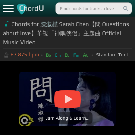
C
U
hord
Chords for
陳淑樺
Sarah Chen【問 Questions
about love】華視「神鵰俠侶」主題曲 Official
Music Video
67.875
bpm
Standard Tuning (EADGBE)
B
C
E
F
A
b
m
b
m
b
Jam Along & Learn...