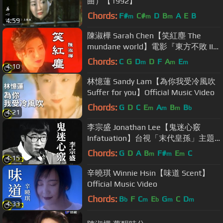
曲）【1992】
Chords:
F#
C#
D
B
A
E
B
m
m
m
4:59
陳淑樺 Sarah Chen【笑紅塵 The
mundane world】電影『東方不敗 II
風雲再起』主題曲 Official Music
Chords:
C
G
D
D
F
A
E
m
m
m
4:10
Video
林憶蓮 Sandy Lam【為你我受冷風吹
Suffer for you】Official Music Video
Chords:
G
D
C
E
A
B
B
m
m
m
b
4:21
李宗盛 Jonathan Lee【鬼迷心竅
Infatuation】台視「末代皇孫」主題
曲 Official Music Video
Chords:
G
D
A
B
F#
E
C
m
m
m
4:15
辛曉琪 Winnie Hsin【味道 Scent】
Official Music Video
Chords:
B
F
C
E
G
C
D
b
m
b
m
m
4:33