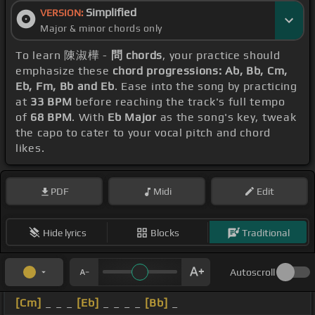
Simplified
VERSION:
Major & minor chords only
To learn 陳淑樺 -
問 chords
, your practice should
emphasize these
chord progressions: Ab, Bb, Cm,
Eb, Fm, Bb and Eb
. Ease into the song by practicing
at
33 BPM
before reaching the track's full tempo
of
68 BPM
. With
Eb Major
as the song's key, tweak
the capo to cater to your vocal pitch and chord
likes.
PDF
Midi
Edit
Hide lyrics
Blocks
Traditional
Autoscroll
[Cm]
_ _ _
[Eb]
_ _ _ _
[Bb]
_