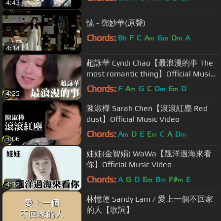
4:43
愫 - 鄧妙華(原聲)
Chords:
B
F
C
A
G
D
A
b
m
m
m
4:14
趙詠華 Cyndi Chao【最浪漫的事 The
most romantic thing】Official Music
Video
Chords:
F
A
G
C
D
E
D
m
m
m
4:25
陳淑樺 Sarah Chen【滾滾紅塵 Red
dust】Official Music Video
Chords:
A
D
E
E
C
A
D
m
m
m
3:06
娃娃(金智娟) WaWa【飄洋過海來看
你】Official Music Video
Chords:
A
G
D
E
B
F#
E
m
m
m
4:32
林憶蓮 Sandy Lam / 愛上一個不回家
的人【歌詞】