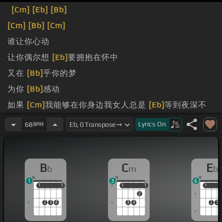
[Cm]
[Eb]
[Bb]
[Cm]
[Bb]
[Cm]
谁让你心动
让你偶尔想
[Eb]
要拥抱在怀中
又在
[Bb]
乎你的梦
为你
[Bb]
感动
如果
[Cm]
我能够在你身边我女人总是
[Eb]
等到夜深不
会付
[Bb]
出青春他就会
[Eb]
对你
[G]
真
[Fm]
是否女人永
Lyrics
On
68
BPM
远
[Cm]
不要多问要最好
[Bb]
永远天真为他
[Cm]
所爱的
人 谁让你心动
[Ab]
谁让你心痛
[Bb]
谁会让你偶尔
[Eb]
B
C
E
b
m
b
想要拥抱在怀中
[Fm]
谁又
[Bb]
在乎你的梦
[Eb]
谁说
1
3
6
[Bb]
你的
[Cm]
心思他会
[Fm]
懂谁为你
[Bb]
感动
[Cm]
只
1
1
1
1
1
1
1
1
1
1
2
是女人容易
[Eb]
遗忘情深总是
[Bb]
为情所困终于
[Eb]
越
2
3
4
3
4
2
3
陷越
[G]
深
[Fm]
可是女人的
[Cm]
灵魂她可以
[Bb]
奉献