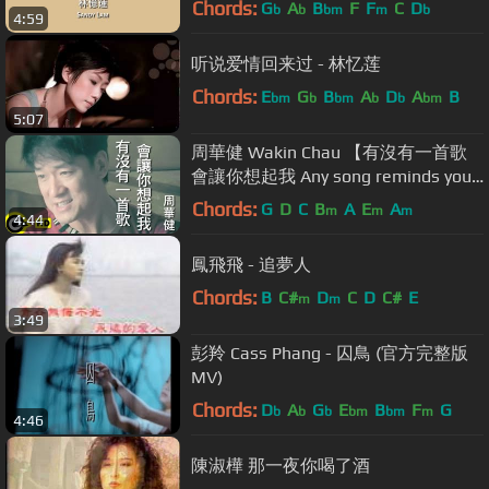
Chords:
G
A
B
F
F
C
D
b
b
bm
m
b
4:59
听说爱情回来过 - 林忆莲
Chords:
E
G
B
A
D
A
B
bm
b
bm
b
b
bm
5:07
周華健 Wakin Chau 【有沒有一首歌
會讓你想起我 Any song reminds you
or me? 】中視「青蛇與白蛇」片尾曲
Chords:
G
D
C
B
A
E
A
m
m
m
4:44
Official Music Video
鳳飛飛 - 追夢人
Chords:
B
C#
D
C
D
C#
E
m
m
3:49
彭羚 Cass Phang - 囚鳥 (官方完整版
MV)
Chords:
D
A
G
E
B
F
G
b
b
b
bm
bm
m
4:46
陳淑樺 那一夜你喝了酒