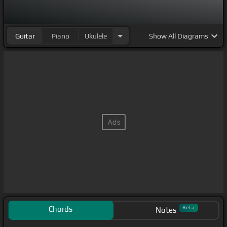
一生为他所爱
[Ab]
的人
[N]
[Cm]
[Eb]
[Bb]
[Gm]
[Ab]
[Bb]
[Cm]
Guitar
Piano
Ukulele
Show
All Diagrams
[Ab]
[Bb]
[Cm]
[Eb]
[Bb]
Chords
Beta
Notes