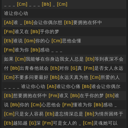
_ _ _
[Cm]
_ _ _
[Bb]
_
[Cm]
谁让你心动
[Ab]
谁 _
[Bb]
会让你偶尔想
[Eb]
要拥抱在怀中
[Fm]
谁又在
[Bb]
乎你的梦
[Eb]
谁说
[Gm]
你的心
[Cm]
思他会懂
[Fm]
谁为你
[Bb]
感动 _ _ _
如果
[Cm]
我能够在你身边我女人总是
[Eb]
等到夜深不会
付
[Bb]
出青春他就会
[Eb]
对你
[G]
真
[Fm]
是否女人永远
[Cm]
不要多问要最好
[Bb]
永远天真为他
[Cm]
所爱的人
_ _ _ _ 谁让你心动
[Ab]
谁让你心痛
[Bb]
谁会让你偶尔
[Eb]
想要拥抱在怀中
[Fm]
谁又
[Bb]
在乎你的梦
[Eb]
谁
说
[Bb]
你的
[Cm]
心思他会
[Fm]
懂谁为你
[Bb]
感动 _
[Cm]
只是女人容易
[Eb]
遗忘情深总是
[Bb]
为情所困终于
[Eb]
越陷越
[G]
深
[Fm]
可是女人的 _
[Cm]
灵魂她可以