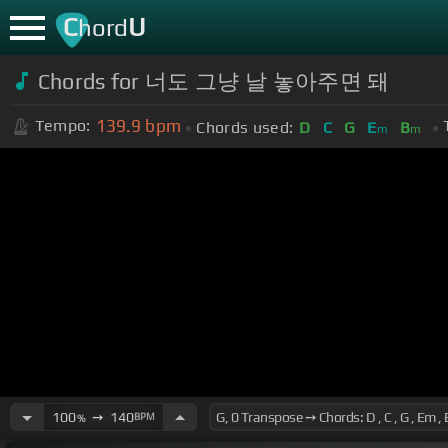
C
U
hord
Chords for 너도 그냥 날 놓아주면 돼
139.9
bpm
Tempo:
Chords used:
D
C
G
E
B
m
m
100
➙
140
BPM
%