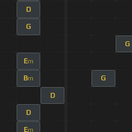
D
G
G
E
m
B
G
m
D
D
E
m