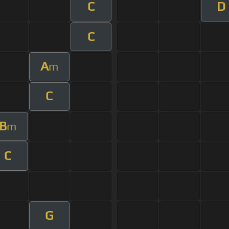
C
D
C
A
m
C
B
m
C
G