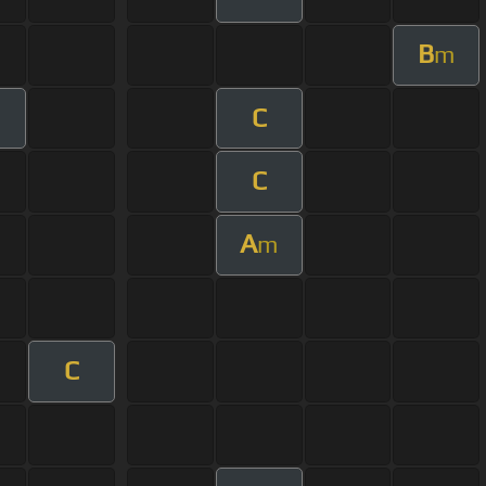
B
m
C
C
A
m
C