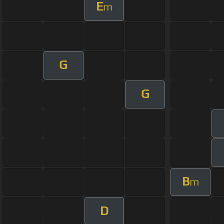
E
m
G
G
B
m
D