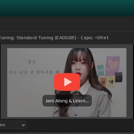
Tuning:
Standard Tuning (EADGBE)
Capo:
+0
fret
Jam Along & Learn...