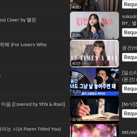
Requ
4:00
sokod
fter You) Cover by 별은
BY_ 별은
Requ
2:26
 (For Lovers Who
Requ
4:01
[일소라
)
(윤건) 
Requ
3:29
[Covered by YEN & Roel]
[M/V
Requ
3:18
 시(A Poem Titled You)
MEAN