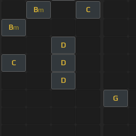
B
C
m
B
m
D
C
D
D
G