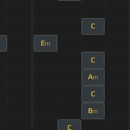
C
E
m
C
A
m
C
B
m
C