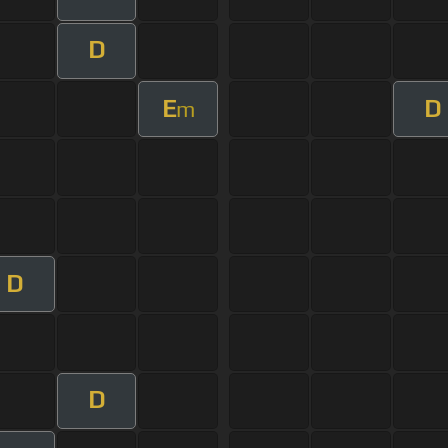
D
E
D
m
D
D