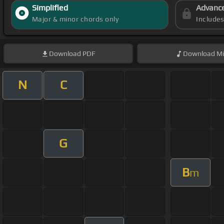
Simplified
Advanc
Major & minor chords only
Include
Download
PDF
Download
Mi
N
C
G
B
m