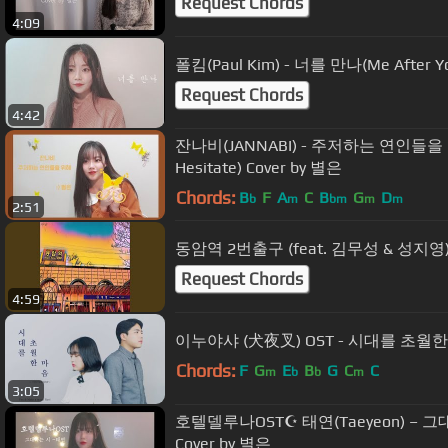
Request Chords
4:09
폴킴(Paul Kim) - 너를 만나(Me A
Request Chords
4:42
잔나비(JANNABI) - 주저하는 연인들을 위해
Hesitate) Cover by 별은
Chords:
B
F
A
C
B
G
D
b
m
bm
m
m
2:51
동암역 2번출구 (feat. 김무성 & 성지영
Request Chords
4:59
이누야샤 (犬夜叉) OST - 시대를 초월한 마음 
Chords:
F
G
E
B
G
C
C
m
b
b
m
3:05
호텔델루나OST☪ 태연(Taeyeon) – 그대라는
Cover by 별은