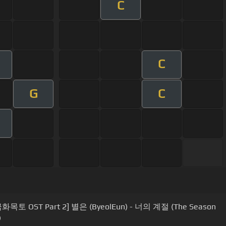
C
C
G
C
OST Part 2] 별은 (ByeolEun) - 너의 계절 (The Season
)