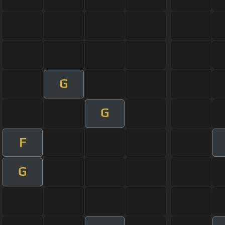
G
G
F
G