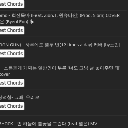
est Chords
omo - 회전목마 (Feat. Zion.T, 원슈타인) (Prod. Slom) COVER
 (Byeol Eun) 🎠
est Chords
윤건(YOON GUN) - 하루에도 열두 번(12 times a day) 커버 [by소민]
est Chords
] 소름돋게 개쩌는 일반인이 부른 ‘너도 그냥 날 놓아주면 돼’
cover
est Chords
]장덕철- 그때, 우리로
est Chords
SHOCK - 빈 하늘에 불꽃을 그린다 (feat.별은) MV