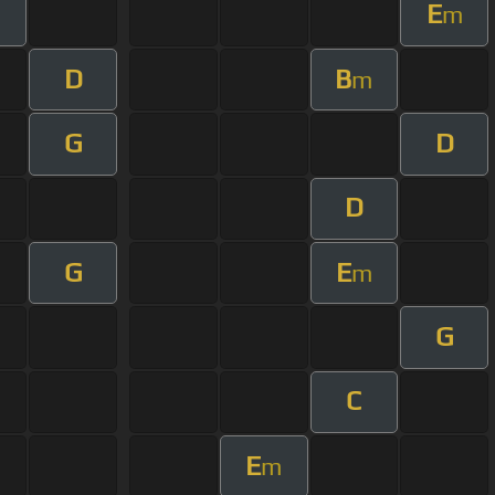
E
m
D
B
m
G
D
D
G
E
m
G
C
E
m