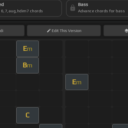
ed
Bass
s 6,7,aug,hdim7 chords
Advance chords for bass
di
Edit
This Version
E
m
B
m
E
m
C