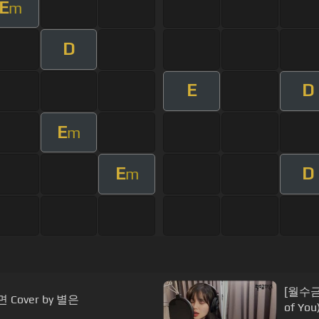
E
m
D
E
D
E
m
E
D
m
[월수금화목토 
Cover by 별은
of You