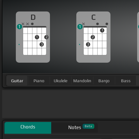
D
C
1
1
1
1
2
2
3
3
Guitar
Piano
Ukulele
Mandolin
Banjo
Bass
Chords
Beta
Notes