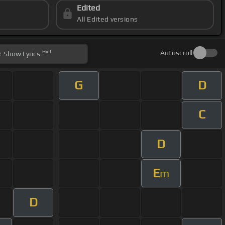
Edited
All Edited versions
Hint
Autoscroll
Show
Lyrics
G
D
C
D
E
m
D