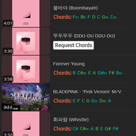
붐바야 (Boombayah)
Chords:
F
B
F
D
C
G
C
m
b
m
m
4:01
뚜두뚜두 (DDU-DU DDU-DU)
Request Chords
3:30
Forever Young
Chords:
B
C#
E
A
G#
F#
B
m
m
m
3:58
BLACKPINK - ‘Pink Venom’ M/V
Chords:
E
F
C
G
E
D
A
m
m
3:14
휘파람 (Whistle)
Chords:
C#
C#
A
B
E
G#
F#
m
3:32