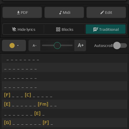
PDF
Midi
Edit
Hide lyrics
Blocks
Traditional
Autoscroll
_ _ _ _ _ _ _ _
_ _ _ _ _ _ _ _
_ _ _ _ _ _ _ _
_ _ _ _ _ _ _ _
[F]
_ _ _
[C]
_ _ _ _ _
[E]
_ _ _ _ _ _
[Fm]
_ _
_ _ _ _ _ _ _
[E]
_
[G]
_ _ _ _ _ _ _
[F]
_