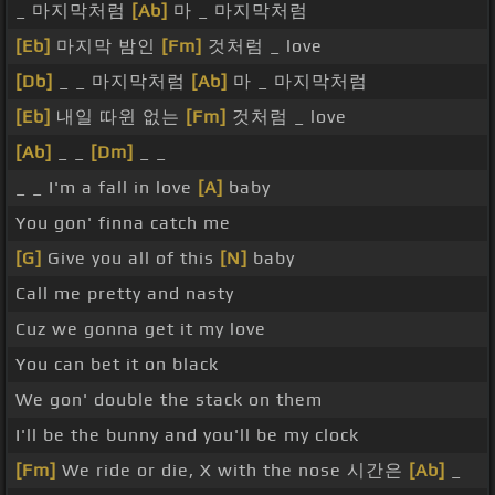
_ 마지막처럼
[Ab]
마 _ 마지막처럼
[Eb]
마지막 밤인
[Fm]
것처럼 _ love
[Db]
_ _ 마지막처럼
[Ab]
마 _ 마지막처럼
[Eb]
내일 따윈 없는
[Fm]
것처럼 _ love
[Ab]
_ _
[Dm]
_ _
_ _ I'm a fall in love
[A]
baby
You gon' finna catch me
[G]
Give you all of this
[N]
baby
Call me pretty and nasty
Cuz we gonna get it my love
You can bet it on black
We gon' double the stack on them
I'll be the bunny and you'll be my clock
[Fm]
We ride or die, X with the nose 시간은
[Ab]
_