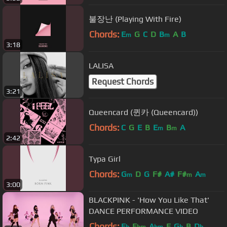
불장난 (Playing With Fire)
Chords:
E
G
C
D
B
A
B
m
m
3:18
LALISA
Request Chords
3:21
Queencard (퀸카 (Queencard))
Chords:
C
G
E
B
E
B
A
m
m
2:42
Typa Girl
Chords:
G
D
G
F#
A#
F#
A
m
m
m
3:00
BLACKPINK - 'How You Like That'
DANCE PERFORMANCE VIDEO
Chords:
E
E
A
E
G
B
D