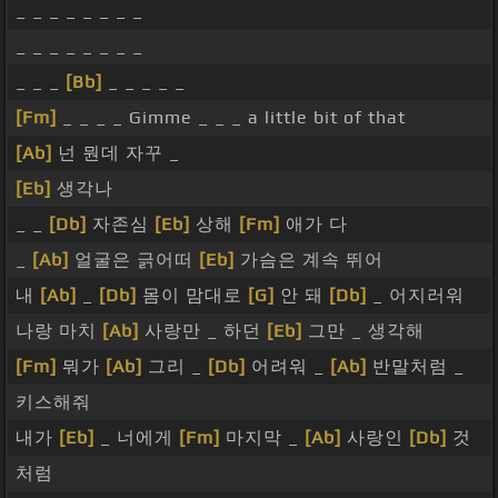
_ _ _ _ _ _ _ _
_ _ _ _ _ _ _ _
_ _ _
[Bb]
_ _ _ _ _
[Fm]
_ _ _ _ Gimme _ _ _ a little bit of that
[Ab]
넌 뭔데 자꾸 _
[Eb]
생각나
_ _
[Db]
자존심
[Eb]
상해
[Fm]
애가 다
_
[Ab]
얼굴은 긁어떠
[Eb]
가슴은 계속 뛰어
내
[Ab]
_
[Db]
몸이 맘대로
[G]
안 돼
[Db]
_ 어지러워
나랑 마치
[Ab]
사랑만 _ 하던
[Eb]
그만 _ 생각해
[Fm]
뭐가
[Ab]
그리 _
[Db]
어려워 _
[Ab]
반말처럼 _
키스해줘
내가
[Eb]
_ 너에게
[Fm]
마지막 _
[Ab]
사랑인
[Db]
것
처럼