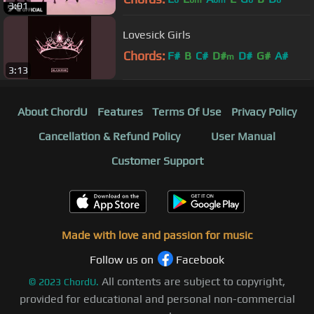
b
bm
bm
b
b
3:01
Lovesick Girls
Chords:
F#
B
C#
D#
D#
G#
A#
m
3:13
About ChordU
Features
Terms Of Use
Privacy Policy
Cancellation & Refund Policy
User Manual
Customer Support
Made with love and passion for music
Follow us on
Facebook
All contents are subject to copyright,
©
2023
ChordU.
provided for educational and personal non-commercial