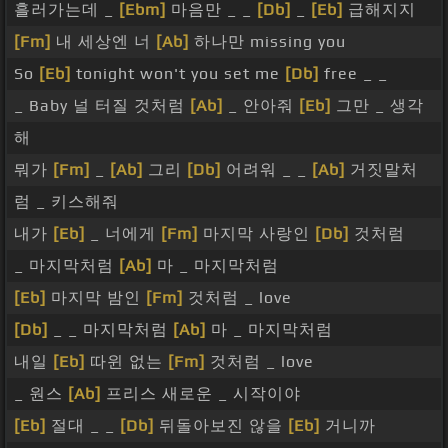
흘러가는데 _
[Ebm]
마음만 _ _
[Db]
_
[Eb]
급해지지
[Fm]
내 세상엔 너
[Ab]
하나만 missing you
So
[Eb]
tonight won't you set me
[Db]
free _ _
_ Baby 널 터질 것처럼
[Ab]
_ 안아줘
[Eb]
그만 _ 생각
해
뭐가
[Fm]
_
[Ab]
그리
[Db]
어려워 _ _
[Ab]
거짓말처
럼 _ 키스해줘
내가
[Eb]
_ 너에게
[Fm]
마지막 사랑인
[Db]
것처럼
_ 마지막처럼
[Ab]
마 _ 마지막처럼
[Eb]
마지막 밤인
[Fm]
것처럼 _ love
[Db]
_ _ 마지막처럼
[Ab]
마 _ 마지막처럼
내일
[Eb]
따윈 없는
[Fm]
것처럼 _ love
_ 원스
[Ab]
프리스 새로운 _ 시작이야
[Eb]
절대 _ _
[Db]
뒤돌아보진 않을
[Eb]
거니까