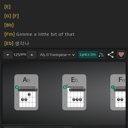
[E]
[G]
[F]
[Bb]
[Fm]
Gimme a little bit of that
[Eb]
생각나
[Fm]
애가 다
Lyrics
On
125
BPM
A
E
F
b
b
m
4
6
1
1
1
1
1
1
1
1
1
1
1
1
1
2
3
4
2
3
4
2
3