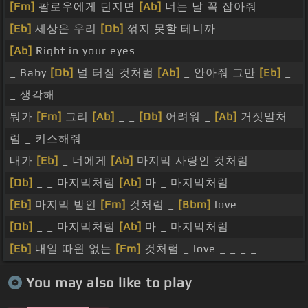
[Fm]
팔로우에게 던지면
[Ab]
너는 날 꼭 잡아줘
[Eb]
세상은 우리
[Db]
꺾지 못할 테니까
[Ab]
Right in your eyes
_ Baby
[Db]
널 터질 것처럼
[Ab]
_ 안아줘 그만
[Eb]
_
_ 생각해
뭐가
[Fm]
그리
[Ab]
_ _
[Db]
어려워 _
[Ab]
거짓말처
럼 _ 키스해줘
내가
[Eb]
_ 너에게
[Ab]
마지막 사랑인 것처럼
[Db]
_ _ 마지막처럼
[Ab]
마 _ 마지막처럼
[Eb]
마지막 밤인
[Fm]
것처럼 _
[Bbm]
love
[Db]
_ _ 마지막처럼
[Ab]
마 _ 마지막처럼
[Eb]
내일 따윈 없는
[Fm]
것처럼 _ love _ _ _ _
You may also like to play