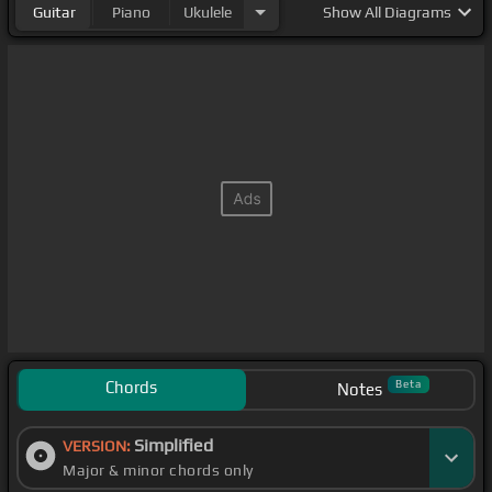
Guitar
Piano
Ukulele
Show
All Diagrams
Chords
Beta
Notes
Simplified
VERSION:
Major & minor chords only