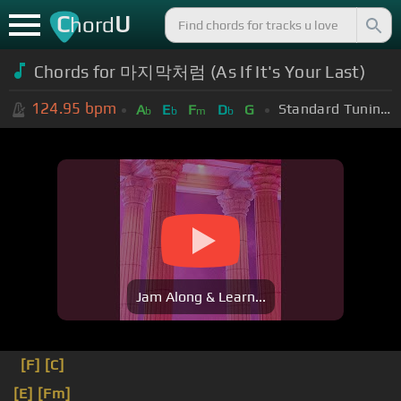
C
U
hord
Chords for 마지막처럼 (As If It's Your Last)
124.95
bpm
Standard Tuning (EADGBE)
A
E
F
D
G
b
b
m
b
Jam Along & Learn...
[F]
[C]
[E]
[Fm]