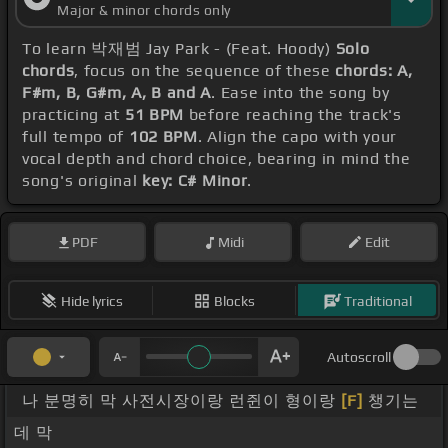
Major & minor chords only
To learn 박재범 Jay Park - (Feat. Hoody)
Solo
chords
, focus on the sequence of these
chords: A,
F#m, B, G#m, A, B and A
. Ease into the song by
practicing at
51 BPM
before reaching the track's
full tempo of
102 BPM
. Align the capo with your
vocal depth and chord choice, bearing in mind the
song's original
key: C# Minor
.
PDF
Midi
Edit
Hide lyrics
Blocks
Traditional
Autoscroll
나 분명히 막 사전시장이랑 런쥔이 형이랑
[F]
챙기는
데 막