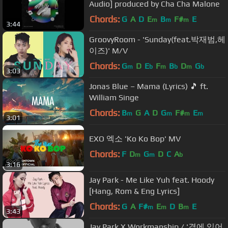
Audio] produced by Cha Cha Malone
Chords:
G
A
D
E
B
F#
E
m
m
m
3:44
GroovyRoom - 'Sunday(feat.박재범,헤
이즈)' M/V
Chords:
G
D
E
F
B
D
G
m
b
m
b
m
b
3:03
Jonas Blue – Mama (Lyrics) 🎵 ft.
William Singe
Chords:
B
G
A
D
G
F#
E
m
m
m
m
3:01
EXO 엑소 'Ko Ko Bop' MV
Chords:
F
D
G
D
C
A
m
m
b
3:16
Jay Park - Me Like Yuh feat. Hoody
[Hang, Rom & Eng Lyrics]
Chords:
G
A
F#
E
D
B
E
m
m
m
3:43
Jay Park X Workmanship / '곁에 있어