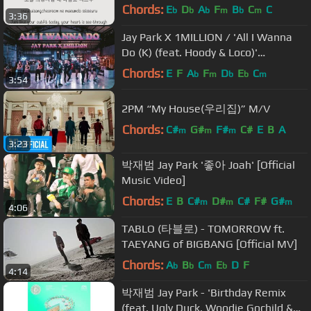
Rom & Eng Lyrics]
Chords:
E
D
A
F
B
C
C
b
b
b
m
b
m
3:36
Jay Park X 1MILLION / 'All I Wanna
Do (K) (feat. Hoody & Loco)'
[Choreography Version]
Chords:
E
F
A
F
D
E
C
b
m
b
b
m
3:54
2PM “My House(우리집)” M/V
Chords:
C#
G#
F#
C#
E
B
A
m
m
m
3:23
박재범 Jay Park '좋아 Joah' [Official
Music Video]
Chords:
E
B
C#
D#
C#
F#
G#
m
m
m
4:06
TABLO (타블로) - TOMORROW ft.
TAEYANG of BIGBANG [Official MV]
Chords:
A
B
C
E
D
F
b
b
m
b
4:14
박재범 Jay Park - 'Birthday Remix
(feat. Ugly Duck, Woodie Gochild &