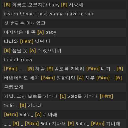
[B]
이름도 모르지만 baby
[E]
사랑해
Listen 난 you I just wanna make it rain
첫 번째는 아니었고
마지막은 내 쪽
[A]
baby
따라와
[F#m]
맞던 내
[B]
숨을 못
[A]
쉬었으니까
I don't know
[F#m]
_ _
[B]
제발
[E]
솔로를 기바래
[F#m]
내가 _
[B]
바쁘더라도 네가
[G#m]
원한다면
[A]
하루
[F#m]
_
[B]
은퇴할게
제발, 그냥 솔로를 기바래
[E]
Solo를 기바래
[F#m]
Solo _
[B]
기바래
[G#m]
Solo _
[A]
기바래
_ _
[B]
_
[G#m]
Solo 기바래
[E]
Solo _
[F#m]
기바래