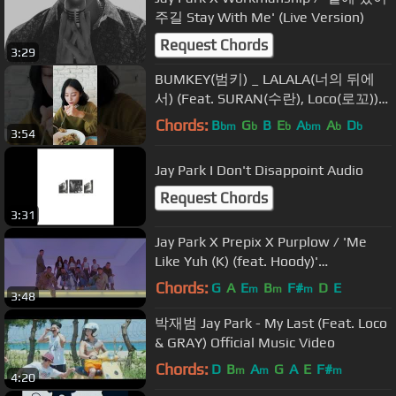
주길 Stay With Me' (Live Version)
Request Chords
3:29
BUMKEY(범키) _ LALALA(너의 뒤에
서) (Feat. SURAN(수란), Loco(로꼬))
[MUSIC DRAMA]
Chords:
B
G
B
E
A
A
D
bm
b
b
bm
b
b
3:54
Jay Park I Don't Disappoint Audio
Request Chords
3:31
Jay Park X Prepix X Purplow / 'Me
Like Yuh (K) (feat. Hoody)'
[Choreography Version]
Chords:
G
A
E
B
F#
D
E
m
m
m
3:48
박재범 Jay Park - My Last (Feat. Loco
& GRAY) Official Music Video
Chords:
D
B
A
G
A
E
F#
m
m
m
4:20