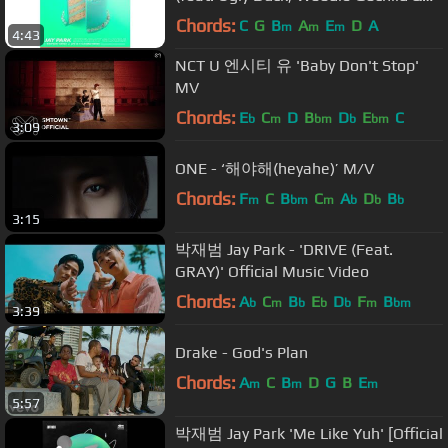
Hoody)' [Official Audio]
Chords:
C
G
B
A
E
D
A
m
m
m
4:43
NCT U 엔시티 유 'Baby Don't Stop'
MV
Chords:
E
C
D
B
D
E
C
b
m
bm
b
bm
3:09
ONE - ‘해야해(heyahe)’ M/V
Chords:
F
C
B
C
A
D
B
m
bm
m
b
b
b
3:15
박재범 Jay Park - 'DRIVE (Feat.
GRAY)' Official Music Video
Chords:
A
C
B
E
D
F
B
b
m
b
b
b
m
bm
3:39
Drake - God's Plan
Chords:
A
C
B
D
G
B
E
m
m
m
5:57
박재범 Jay Park 'Me Like Yuh' [Official