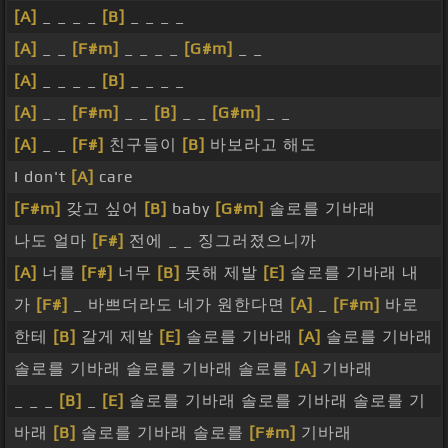
[A]
_ _ _ _
[B]
_ _ _ _
[A]
_ _
[F#m]
_ _ _ _
[G#m]
_ _
[A]
_ _ _ _
[B]
_ _ _ _
[A]
_ _
[F#m]
_ _
[B]
_ _
[G#m]
_ _
[A]
_ _
[F#]
친구들이
[B]
바보라고 해도
I don't
[A]
care
[F#m]
갖고 싶어
[B]
baby
[G#m]
솔로를 기바래
나도 얼마
[F#]
전에 _ _ 징그러졌으니까
[A]
너를
[F#]
너무
[B]
못해 제발
[E]
솔로를 기바래 내
가
[F#]
_ 바쁘더라도 네가 원한다면
[A]
_
[F#m]
바로
한테
[B]
갈게 제발
[E]
솔로를 기바래
[A]
솔로를 기바래
솔로를 기바래 솔로를 기바래 솔로를
[A]
기바래
_ _ _
[B]
_
[E]
솔로를 기바래 솔로를 기바래 솔로를 기
바래
[B]
솔로를 기바래 솔로를
[F#m]
기바래