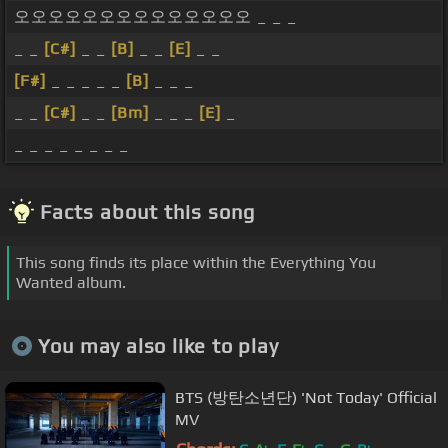
오오오오오오오오오오오오오오 _ _ _
_ _
[C#]
_ _
[B]
_ _
[E]
_ _
[F#]
_ _ _ _ _
[B]
_ _ _
_ _
[C#]
_ _
[Bm]
_ _ _
[E]
_
_ _ _ _ _ _ _ _
Facts about this song
This song finds its place within the Everything You
Wanted album.
You may also like to play
BTS (방탄소년단) 'Not Today' Official
MV