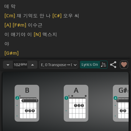
데 막
[Cm]
쟤 기억도 안 나
[C#]
오우 씨
[A]
[F#m]
이수근
이 얘기야 이
[N]
맥스지
야
[G#m]
[A]
Lyrics
On
102
BPM
[G#m]
B
A
G#
2
1
4
1
1
1
1
1
1
1
1
2
3
2
3
4
2
3