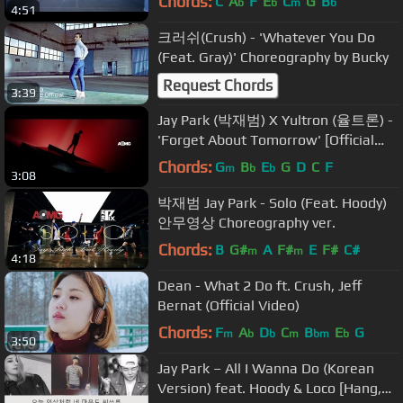
Chords:
C
A
F
E
C
G
B
b
b
m
b
4:51
크러쉬(Crush) - 'Whatever You Do
(Feat. Gray)' Choreography by Bucky
Request Chords
3:39
Jay Park (박재범) X Yultron (율트론) -
'Forget About Tomorrow' [Official
Music Video]
Chords:
G
B
E
G
D
C
F
m
b
b
3:08
박재범 Jay Park - Solo (Feat. Hoody)
안무영상 Choreography ver.
Chords:
B
G#
A
F#
E
F#
C#
m
m
4:18
Dean - What 2 Do ft. Crush, Jeff
Bernat (Official Video)
Chords:
F
A
D
C
B
E
G
m
b
b
m
bm
b
3:50
Jay Park – All I Wanna Do (Korean
Version) feat. Hoody & Loco [Hang,