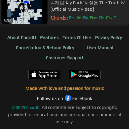
박재범 Jay Park '사실은 The Truth Is'
[Official Music Video]
Chords:
F
A
B
E
D
C
C
m
b
b
bm
b
m
3:58
About ChordU
Features
Terms Of Use
Privacy Policy
Cancellation & Refund Policy
User Manual
Customer Support
Made with love and passion for music
Follow us on
Facebook
All contents are subject to copyright,
©
2023
ChordU.
provided for educational and personal non-commercial
use only.