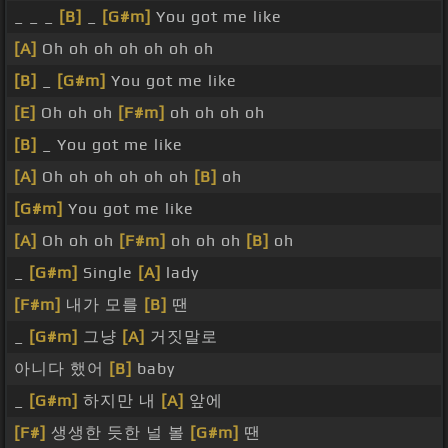
_ _ _
[B]
_
[G#m]
You got me like
[A]
Oh oh oh oh oh oh oh
[B]
_
[G#m]
You got me like
[E]
Oh oh oh
[F#m]
oh oh oh oh
[B]
_ You got me like
[A]
Oh oh oh oh oh oh
[B]
oh
[G#m]
You got me like
[A]
Oh oh oh
[F#m]
oh oh oh
[B]
oh
_
[G#m]
Single
[A]
lady
[F#m]
내가 모를
[B]
땐
_
[G#m]
그냥
[A]
거짓말로
아니다 했어
[B]
baby
_
[G#m]
하지만 내
[A]
앞에
[F#]
생생한 듯한 널 볼
[G#m]
땐