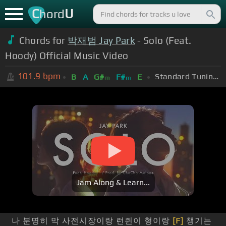
C
U
hord
Chords for
박재범 Jay Park
- Solo (Feat.
Hoody) Official Music Video
101.9
bpm
Standard Tuning (EADGBE)
B
A
G#
F#
E
m
m
Jam Along & Learn...
나 분명히 막 사전시장이랑 런쥔이 형이랑
[F]
챙기는