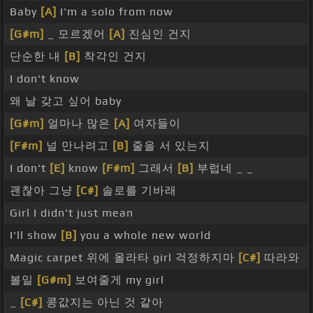
Baby
[A]
I'm a solo from now
[G#m]
_ 모르겠어
[A]
진심인 건지
단순한 내
[B]
착각인 건지
I don't know
왜 날 갖고 싶어 baby
[G#m]
얼마나 많은
[A]
여자들이
[F#m]
널 만나려고
[B]
줄을 서 있는지
I don't
[E]
know
[F#m]
그래서
[B]
부럽네 _ _
괜찮아 그냥
[C#]
솔로를 기바래
Girl I didn't just mean
I'll show
[B]
you a whole new world
Magic carpet 위에 올라타 girl 걱정하지마
[C#]
따라와
볼일
[G#m]
보여줄게 my girl
_
[C#]
콩값지는 아닌 것 같아