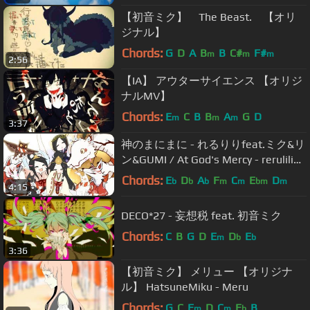
【初音ミク】 The Beast. 【オリ
ジナル】
Chords:
G
D
A
B
B
C#
F#
m
m
m
2:56
【IA】 アウターサイエンス 【オリジ
ナルMV】
Chords:
E
C
B
B
A
G
D
m
m
m
3:37
神のまにまに - れるりりfeat.ミク&リ
ン&GUMI / At God's Mercy - rerulili
feat.Vocaloids
Chords:
E
D
A
F
C
E
D
b
b
b
m
m
bm
m
4:15
DECO*27 - 妄想税 feat. 初音ミク
Chords:
C
B
G
D
E
D
E
m
b
b
3:36
【初音ミク】 メリュー 【オリジナ
ル】 HatsuneMiku - Meru
Chords:
G
C
E
D
C
E
B
m
m
b