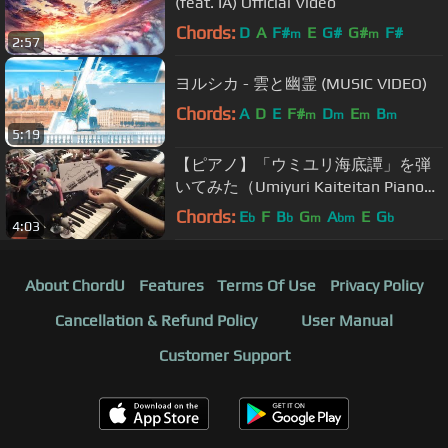
(feat. IA) Official Video
Chords:
D
A
F#
E
G#
G#
F#
m
m
2:57
ヨルシカ - 雲と幽霊 (MUSIC VIDEO)
Chords:
A
D
E
F#
D
E
B
m
m
m
m
5:19
【ピアノ】「ウミユリ海底譚」を弾
いてみた（Umiyuri Kaiteitan Piano
Cover）
Chords:
E
F
B
G
A
E
G
b
b
m
bm
b
4:03
About ChordU
Features
Terms Of Use
Privacy Policy
Cancellation & Refund Policy
User Manual
Customer Support