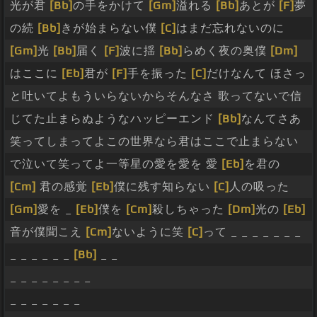
光が君
[Bb]
の手をかけて
[Gm]
溢れる
[Bb]
あとが
[F]
夢
の続
[Bb]
きが始まらない僕
[C]
はまだ忘れないのに
[Gm]
光
[Bb]
届く
[F]
波に揺
[Bb]
らめく夜の奥僕
[Dm]
はここに
[Eb]
君が
[F]
手を振った
[C]
だけなんて ほさっ
と吐いてよもういらないからそんなさ 歌ってないで信
じてた止まらぬようなハッピーエンド
[Bb]
なんてさあ
笑ってしまってよこの世界なら君はここで止まらない
で泣いて笑ってよ一等星の愛を愛を 愛
[Eb]
を君の
[Cm]
君の感覚
[Eb]
僕に残す知らない
[C]
人の吸った
[Gm]
愛を _
[Eb]
僕を
[Cm]
殺しちゃった
[Dm]
光の
[Eb]
音が僕聞こえ
[Cm]
ないように笑
[C]
って _ _ _ _ _ _ _
_ _ _ _ _ _
[Bb]
_ _
_ _ _ _ _ _ _ _
_ _ _ _ _ _ _