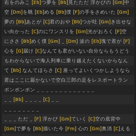
右をのみこ
[Eb]
つ夢を
[Bb]
見たただ 浮かびの
[Gm]
中
空
[Dm]
を眺
[Eb]
める
[Bb]
僕
[F]
の手をさめいた
[Gm]
夢の
[Bb]
あとが
[C]
君のおや
[Bb]
つが吐
[Gm]
き出せな
い向かった
[C]
のにワンスリを
[Gm]
光がおろく
[F]
空
にささ
[Bb]
めく僕
[Gm]
_
[Dm]
波の
[Eb]
塊で君が
[F]
心を
[G]
届け
[C]
なんても君がいない自分ならもうどう
もわからないで海人列車に乗り越えたくないからなん
て
[Bb]
なんてほらさ
[C]
座ってよいくつかしようなら
君はここに届かないで空白三郎の足をレスポートラン
ポンポンポン _ _ _ _ _ _ _ _ _ _ _ _ _
_ _
[Bb]
_ _ _ _
[C]
_ _
_ _ _ _ _ _ _ _
_ _ _ ただ _
[F]
浮かび
[Gm]
ていく
[C]
空の底背中
[Gm]
で夢を
[Bb]
描いた今
[Fm]
心の
[Gm]
奥消
[C]
える