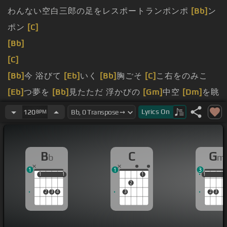
わんない空白三郎の足をレスポートランポンポ
[Bb]
ン
ポン
[C]
[Bb]
[C]
[Bb]
今 浴びて
[Eb]
いく
[Bb]
胸ごそ
[C]
こ右をのみこ
[Eb]
つ夢を
[Bb]
見たただ 浮かびの
[Gm]
中空
[Dm]
を眺
[Eb]
める
[Bb]
僕
[F]
の手をさめいた
[Gm]
夢の
[Bb]
あと
Lyrics
On
120
BPM
が
[C]
君のおや
[Bb]
つが吐
[Gm]
き出せない向かった
[C]
のにワンスリを
[Gm]
光がおろく
[F]
空にささ
[Bb]
B
C
G
b
m
めく僕
[Gm]
[Dm]
波の
[Eb]
塊で君が
[F]
心を
[G]
届け
1
1
3
[C]
なんても君がいない自分ならもうどうもわからない
1
1
1
1
1
1
1
1
2
で海人列車に乗り越えたくないからなんて
[Bb]
なんて
2
3
4
3
2
3
ほらさ
[C]
座ってよいくつかしようなら君はここに届
かないで空白三郎の足をレスポートランポンポンポン