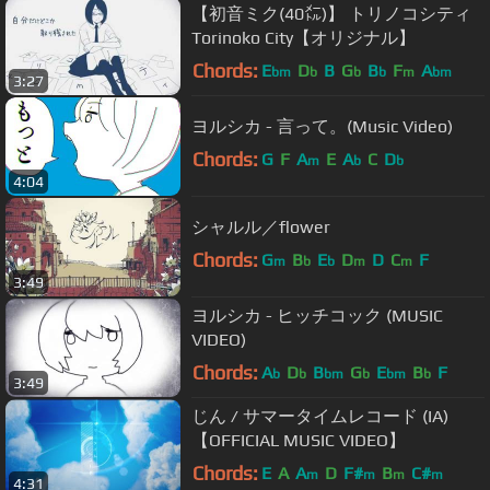
【初音ミク(40㍍)】 トリノコシティ
Torinoko City【オリジナル】
Chords:
E
D
B
G
B
F
A
bm
b
b
b
m
bm
3:27
ヨルシカ - 言って。(Music Video)
Chords:
G
F
A
E
A
C
D
m
b
b
4:04
シャルル／flower
Chords:
G
B
E
D
D
C
F
m
b
b
m
m
3:49
ヨルシカ - ヒッチコック (MUSIC
VIDEO)
Chords:
A
D
B
G
E
B
F
b
b
bm
b
bm
b
3:49
じん / サマータイムレコード (IA)
【OFFICIAL MUSIC VIDEO】
Chords:
E
A
A
D
F#
B
C#
m
m
m
m
4:31