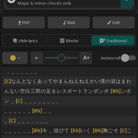
Major & minor chords only
もっと 歌ってよもういらないから さねぇ
[Eb]
さて 歌
ってよ僕も 愛のひら サンオン なんてもう今 君の以降
PDF
Midi
Edit
僕に 目を 覗く
[B]
愛情愛情で 恋と思う感情みたいなん
て なんて消え去ってしまってよいつも笑う僕も
[Db]
Hide lyrics
Blocks
Traditional
ここで止まらないで泣いて笑ってよ一等星 僕は君と 今
は愛情で シュトラ瞬間 昇っている
[Abm]
Autoscroll
[B]
_ _ _ _ _ _ _
[C]
なんとなくあってやまんねえねえかい僕の涙はまわ
んない空白三郎の足をレスポートランポンポ
[Bb]
ンポ
ン _
[C]
_ _ _ _ _ _ _ _
_ _ _ _ _ _
[Bb]
_ _
_
[C]
_ _ _ _ _ _ _
_ _ _ _ _ _
[Bb]
今 _ 浴びて
[Eb]
いく
[Bb]
胸ごそ
[C]
こ