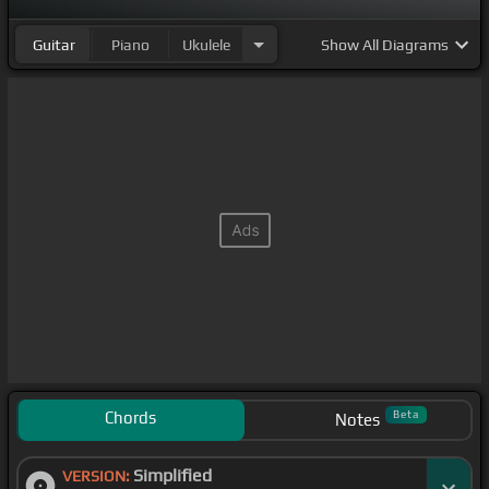
[Bb]
[C]
Guitar
Piano
Ukulele
Show
All Diagrams
ただ
[F]
浮かび
[Gm]
ていく
[C]
空の底背中
[Gm]
で夢
を
[Bb]
描いた今
[Fm]
心の
[Gm]
奥消
[C]
える光が君
[Bb]
の手をかけて
[Gm]
溢れる
[Bb]
あとが
[F]
夢の続
[Bb]
きが始まらない僕
[C]
はまだ忘れないのに
[Gm]
光
[Bb]
届く
[F]
波に揺
[Bb]
らめく夜の奥僕
[Dm]
はここに
[Eb]
君が
[F]
手を振った
[C]
だけなんて ほさっと吐いて
よもういらないからそんなさ 歌ってないで信じてた止
まらぬようなハッピーエンド
[Bb]
なんてさあ 笑ってし
まってよこの世界なら君はここで止まらないで泣いて
笑ってよ一等星の愛を愛を 愛
[Eb]
を君の
[Cm]
君の感
覚
[Eb]
僕に残す知らない
[C]
人の吸った
[Gm]
愛を
[Eb]
Chords
Beta
Notes
僕を
[Cm]
殺しちゃった
[Dm]
光の
[Eb]
音が僕聞こえ
Simplified
[Cm]
ないように笑
VERSION:
[C]
って
[Bb]