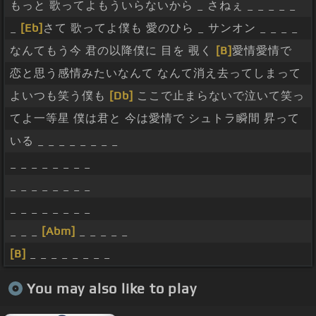
もっと 歌ってよもういらないから _ さねぇ _ _ _ _ _
_
[Eb]
さて 歌ってよ僕も 愛のひら _ サンオン _ _ _ _
なんてもう今 君の以降僕に 目を 覗く
[B]
愛情愛情で
恋と思う感情みたいなんて なんて消え去ってしまって
よいつも笑う僕も
[Db]
ここで止まらないで泣いて笑っ
てよ一等星 僕は君と 今は愛情で シュトラ瞬間 昇って
いる _ _ _ _ _ _ _ _
_ _ _ _ _ _ _ _
_ _ _ _ _ _ _ _
_ _ _ _ _ _ _ _
_ _ _
[Abm]
_ _ _ _ _
[B]
_ _ _ _ _ _ _ _
You may also like to play