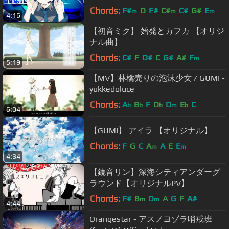
Chords:
F#
D
F#
C#
C#
G#
E
m
m
m
4:16
【初音ミク】 始発とカフカ 【オリジ
ナル曲】
Chords:
C#
F
D#
C
G#
A#
F
m
5:19
【MV】林檎売りの泡沫少女 / GUMI -
yukkedoluce
Chords:
A
B
F
D
D
E
C
b
b
b
m
b
6:04
【GUMI】 アイラ 【オリジナル】
Chords:
F
G
C
A
A
E
E
m
m
4:34
【鏡音リン】深海シティアンダーグ
ラウンド【オリジナルPV】
Chords:
F#
B
D
A
G
F
A#
m
m
4:44
Orangestar - アスノヨゾラ哨戒班