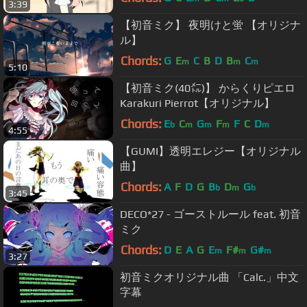
3:39
【初音ミク】 夜明けと蛍 【オリジナ
ル】
Chords:
G
E
C
B
D
B
C
m
m
m
5:10
【初音ミク(40㍍)】 からくりピエロ
Karakuri Pierrot【オリジナル】
Chords:
E
C
G
F
F
C
D
b
m
m
m
m
4:55
【GUMI】透明エレジー【オリジナル
曲】
Chords:
A
F
D
G
B
D
G
b
m
b
3:45
DECO*27 - ゴーストルール feat. 初音
ミク
Chords:
D
E
A
G
E
F#
G#
m
m
m
3:27
初音ミクオリジナル曲 「Calc.」中文
字幕