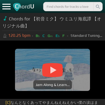
C
U
hord
Chords for 【初音ミク】 ウミユリ海底譚 【オ
リジナル曲】
120.25
bpm
Standard Tuning (EADGBE)
B
C
G
E
F
b
m
b
Jam Along & Learn...
[C]
なんとなくあってやまんねえねえかい僕の涙はま