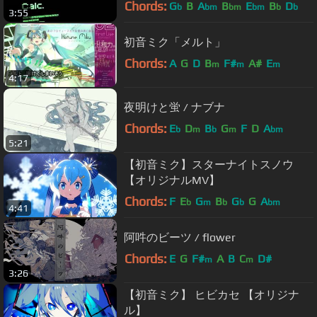
Chords:
G
B
A
B
E
B
D
b
bm
bm
bm
b
b
3:55
初音ミク「メルト」
Chords:
A
G
D
B
F#
A#
E
m
m
m
4:17
夜明けと蛍 / ナブナ
Chords:
E
D
B
G
F
D
A
b
m
b
m
bm
5:21
【初音ミク】スターナイトスノウ
【オリジナルMV】
Chords:
F
E
G
B
G
G
A
b
m
b
b
bm
4:41
阿吽のビーツ / flower
Chords:
E
G
F#
A
B
C
D#
m
m
3:26
【初音ミク】 ヒビカセ 【オリジナ
ル】