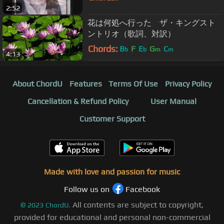
2:52
花は何処へ行った ザ・キングスト
ントリオ（歌詞、対訳）
Chords:
B
F
E
G
C
b
b
m
m
4:13
About ChordU
Features
Terms Of Use
Privacy Policy
Cancellation & Refund Policy
User Manual
Customer Support
Made with love and passion for music
Follow us on
Facebook
All contents are subject to copyright,
©
2023
ChordU.
provided for educational and personal non-commercial