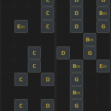
C
D
B
m
E
C
D
G
m
B
m
C
D
G
C
B
E
m
m
C
D
G
B
m
C
D
G