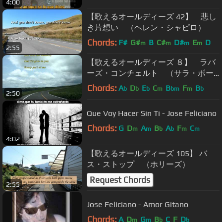
4:00
【歌えるオールディーズ 42】 悲し
き片想い （ヘレン・シャピロ）
Chords:
F#
G#
B
C#
D#
E
D
m
m
m
m
2:55
【歌えるオールディーズ ８】 ラバ
ーズ・コンチェルト （サラ・ボー
ン）
Chords:
A
D
E
C
B
F
B
b
b
b
m
bm
m
b
2:50
Que Voy Hacer Sin Ti - Jose Feliciano
Chords:
G
D
A
B
A
F
C
m
m
b
b
m
m
4:02
【歌えるオールディーズ 105】 バ
ス・ストップ （ホリーズ）
Request Chords
2:55
Jose Feliciano - Amor Gitano
Chords:
A
D
G
B
C
F
D
m
m
b
b