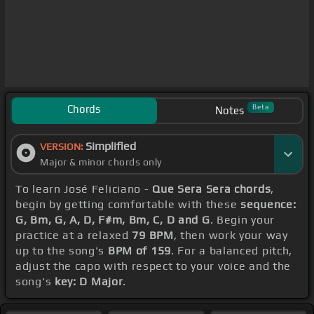
Chords
Beta
Notes
Simplified
VERSION:
Major & minor chords only
To learn José Feliciano -
Que Sera Sera chords
,
begin by getting comfortable with these
sequence:
G, Bm, G, A, D, F#m, Bm, C, D and G
. Begin your
practice at a relaxed
79 BPM
, then work your way
up to the song's
BPM of 159
. For a balanced pitch,
adjust the capo with respect to your voice and the
song's
key: D Major
.