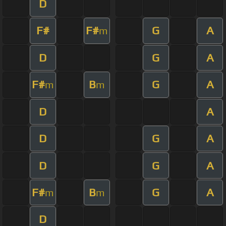
D
F#
F#
G
A
m
D
G
A
F#
B
G
A
m
m
D
A
D
G
A
D
G
A
F#
B
G
A
m
m
D