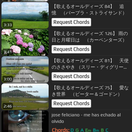
【歌えるオールディーズ 84】 追
憶 （バーブラ・ストライサンド）
Request Chords
3:33
【歌えるオールディーズ 126】 雨の
日と月曜日は （カーペンターズ）
Request Chords
3:41
【歌えるオールディーズ 81】 天使
のささやき （スリー・ディグリー
ズ）
Request Chords
3:00
【歌えるオールディーズ 75】 愛な
き世界 （ピーター＆ゴードン）
Request Chords
2:46
jose feliciano - me has echado al
olvido
Chords:
D
G
A
E
B
B
C
m
m