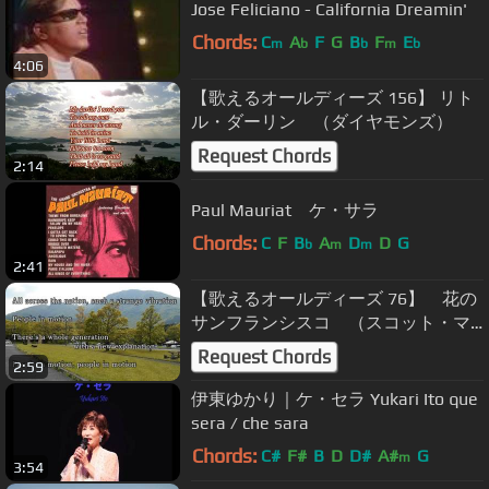
Jose Feliciano - California Dreamin'
Chords:
C
A
F
G
B
F
E
m
b
b
m
b
4:06
【歌えるオールディーズ 156】 リト
ル・ダーリン （ダイヤモンズ）
Request Chords
2:14
Paul Mauriat ケ・サラ
Chords:
C
F
B
A
D
D
G
b
m
m
2:41
【歌えるオールディーズ 76】 花の
サンフランシスコ （スコット・マ
ッケンジー）
Request Chords
2:59
伊東ゆかり｜ケ・セラ Yukari Ito que
sera / che sara
Chords:
C#
F#
B
D
D#
A#
G
m
3:54