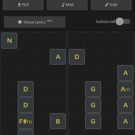
PDF
Midi
Edit
Hint
Autoscroll
Show
Lyrics
N
A
D
A
D
G
A
m
D
G
A
F#
B
G
A
m