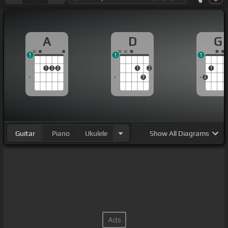
A
D
G
1
1
1
1
2
3
1
2
1
3
2
Guitar
Piano
Ukulele
Show
All Diagrams