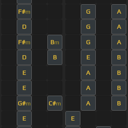
F#
G
A
m
D
G
A
F#
B
G
A
m
m
D
B
E
B
E
A
B
E
A
B
G#
C#
A
B
m
m
E
E