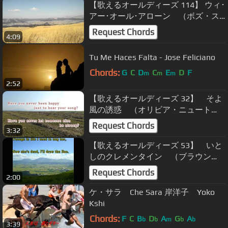
【歌えるオールディーズ 114】 ウィ･
アー･オール･アローン （ボズ・ス
キャッグズ）
Request Chords
4:09
Tu Me Haces Falta - Jose Feliciano
Chords:
G
C
D
C
E
D
F
m
m
m
2:52
【歌えるオールディーズ 32】 そよ
風の誘惑 （オリビア・ニュート
ン・ジョン）
Request Chords
3:32
【歌えるオールディーズ 53】 いと
しのクレメンタイン （ブラウン
ズ）
Request Chords
2:00
ケ・サラ Che Sara 岸洋子 Yoko
Kshi
Chords:
F
C
B
D
A
G
A
b
b
m
b
b
3:39