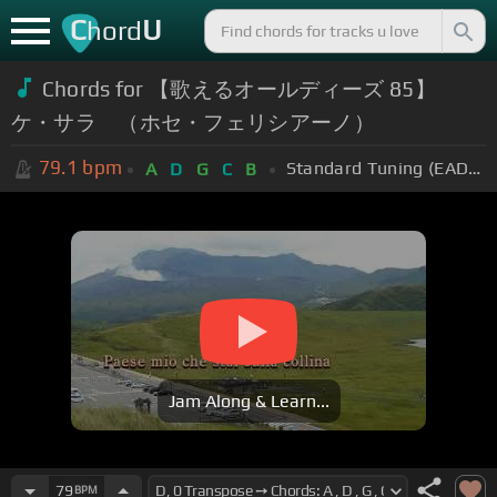
C
U
hord
Chords for 【歌えるオールディーズ 85】
ケ・サラ （ホセ・フェリシアーノ）
79.1
bpm
Standard Tuning (EADGBE)
A
D
G
C
B
Jam Along & Learn...
79
BPM