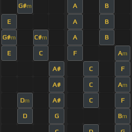
G#
A
B
m
E
A
B
G#
C#
A
B
m
m
E
C
F
A
m
A#
C
F
A#
C
A
m
D
A#
C
F
m
D
G
B
m
C
D
G