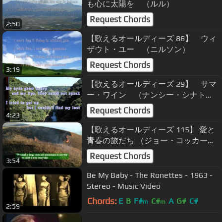
も心に太陽を （ルル）
Request Chords
2:50
【歌えるオールディーズ 86】 ウィ
ザウト・ユー （ニルソン）
Request Chords
3:19
【歌えるオールディーズ 29】 サマ
ー・ワイン （ナンシー・シナト
ラ）
Request Chords
4:23
【歌えるオールディーズ 115】 愛と
青春の旅だち （ジョー・コッカー＆
ジェニファー・ウォーンズ）
Request Chords
3:54
Be My Baby - The Ronettes - 1963 -
Stereo - Music Video
Chords:
E
B
F#
C#
A
G#
C#
m
m
2:59