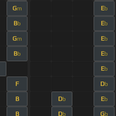
G
E
m
b
B
E
b
b
G
E
m
b
B
E
b
b
E
b
F
D
b
B
D
E
b
b
B
D
G
b
b