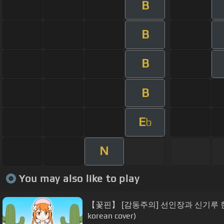
B
B
B
B
E
b
N
You may also like to play
【꽃핀】 [감동주의] 선인장과 신기루
korean cover)