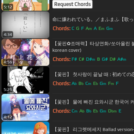
Request Chords
5:12
命に嫌われている。／まふまふ【歌っ
Chords:
C
G
F
A
A
E
G
m
m
m
4:34
【꽃핀✿조매력】타상연화/쏘아올린 불
korean cover)
Chords:
F#
C#
D#
B
G#
D#
A#
m
m
4:56
【꽃핀】 첫사랑이 끝날 때 : 初めての恋が終
Chords:
A
B
C
E
G
F
F
b
b
m
b
m
m
5:21
【꽃핀】 물에 빠진 요와시군 한국어 커버 (
Chords:
C
A
B
E
G
D
E
m
b
b
b
m
bm
4:12
【꽃핀】 리그렛메세지 Ballad versio