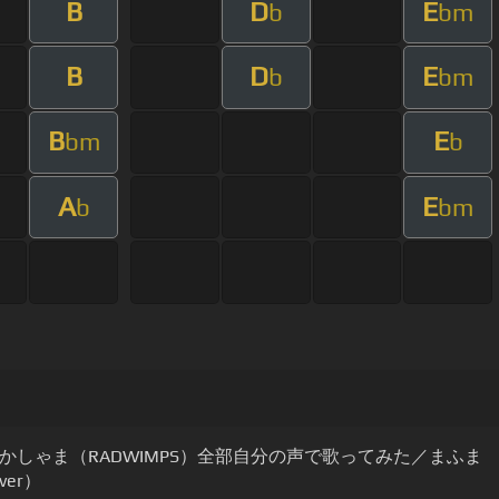
B
D
E
b
bm
B
D
E
b
bm
B
E
bm
b
A
E
b
bm
かしゃま（RADWIMPS）全部自分の声で歌ってみた／まふま
ver）