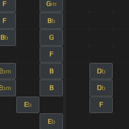
F
G
m
F
B
b
B
G
b
F
E
B
D
bm
b
E
B
D
bm
b
E
F
b
E
b