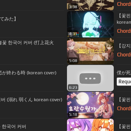
Chord
3:38
【꽃핀/E
てみた】
korean
Chord
4:31
꽃 한국어 커버 (打上花火
【강지X
Chord
5:08
わる時 (korean cover)
僕が死の
Requ
6:23
溺れ 弱くん korean cover)
【꽃핀】
Chord
5:18
n- 한국어 커버
【꽃핀