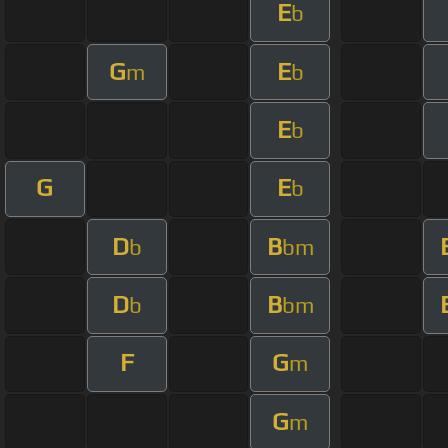
E
b
G
E
m
b
E
b
G
E
b
D
B
b
bm
D
B
b
bm
F
G
m
G
m