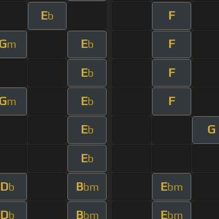
E
F
b
G
E
F
m
b
E
F
b
G
E
F
m
b
E
G
b
E
b
D
B
E
b
bm
bm
D
B
E
b
bm
bm