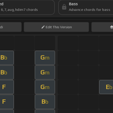
ed
Bass
s 6,7,aug,hdim7 chords
Advance chords for bass
di
Edit
This Version
B
G
b
m
B
G
b
m
F
G
E
m
b
F
B
b