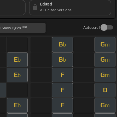
Edited
All Edited versions
Hint
Autoscroll
Show
Lyrics
B
G
b
m
E
B
G
b
b
m
E
F
G
b
m
F
D
E
F
G
b
m