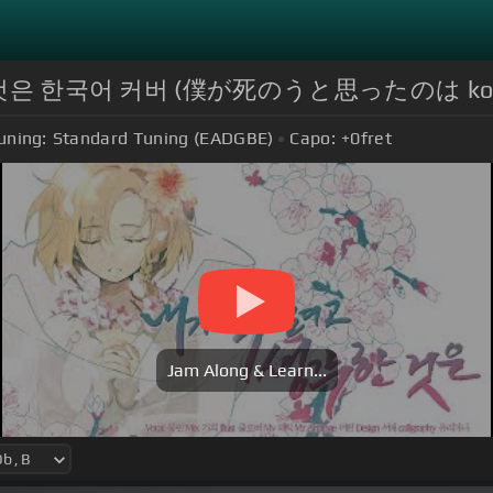
 것은 한국어 커버 (僕が死のうと思ったのは korea
uning:
Standard Tuning (EADGBE)
Capo:
+0
fret
Jam Along & Learn...