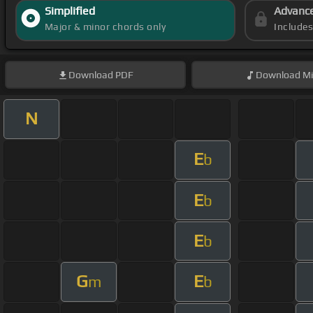
Simplified
Advanc
Major & minor chords only
Include
Download
PDF
Download
Mi
N
E
b
E
b
E
b
G
E
m
b