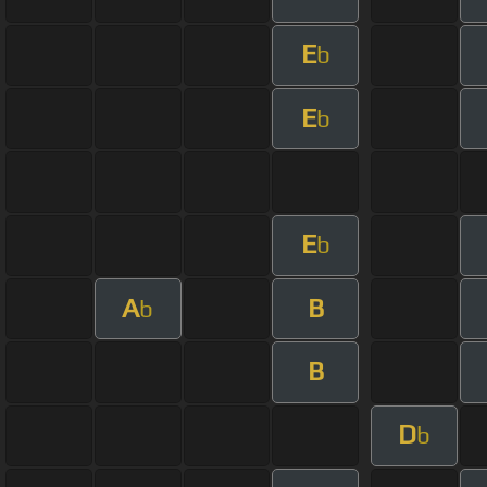
E
b
E
b
E
b
A
B
b
B
D
b