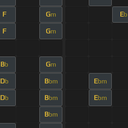
F
G
E
m
b
F
G
m
B
G
b
m
D
B
E
b
bm
bm
D
B
E
b
bm
bm
B
bm