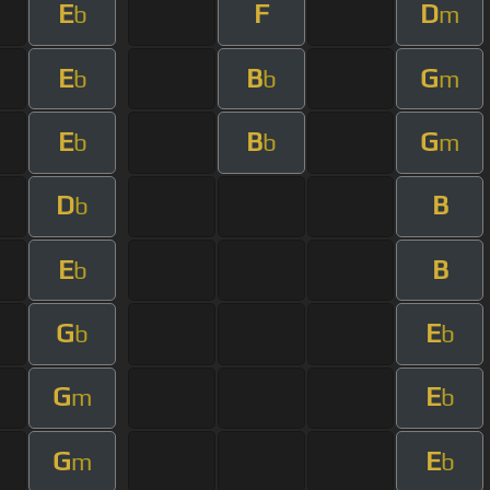
E
F
D
b
m
E
B
G
b
b
m
E
B
G
b
b
m
D
B
b
E
B
b
G
E
b
b
G
E
m
b
G
E
m
b