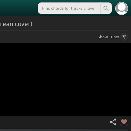
n cover)
Show
Tuner