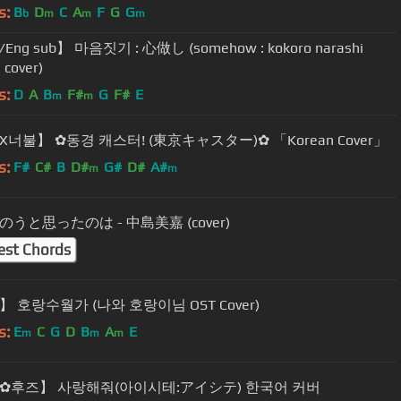
s:
B
D
C
A
F
G
G
b
m
m
m
ng sub】 마음짓기 : 心做し (somehow : kokoro narashi
 cover)
s:
D
A
B
F#
G
F#
E
m
m
너불】 ✿동경 캐스터! (東京キャスター)✿ 「Korean Cover」
s:
F#
C#
B
D#
G#
D#
A#
m
m
うと思ったのは - 中島美嘉 (cover)
est Chords
 호랑수월가 (나와 호랑이님 OST Cover)
s:
E
C
G
D
B
A
E
m
m
m
✿후즈】 사랑해줘(아이시테:アイシテ) 한국어 커버