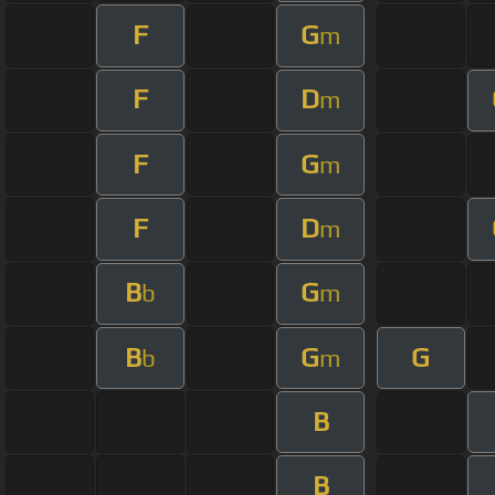
F
G
m
F
D
m
F
G
m
F
D
m
B
G
b
m
B
G
G
b
m
B
B