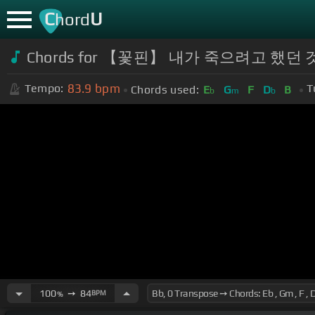
C
U
hord
Chords for 【꽃핀】 내가 죽으려고 했던
83.9
bpm
Tempo:
T
Chords used:
E
G
F
D
B
b
m
b
100
➙
84
BPM
%