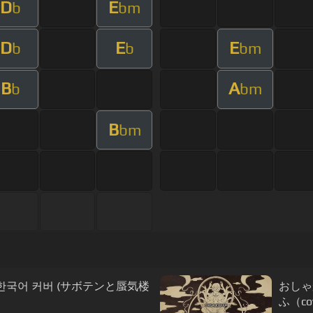
D
E
b
bm
D
E
E
b
b
bm
B
A
b
bm
B
bm
 한국어 커버 (サボテンと蜃気楼
おしゃ
ふ（co