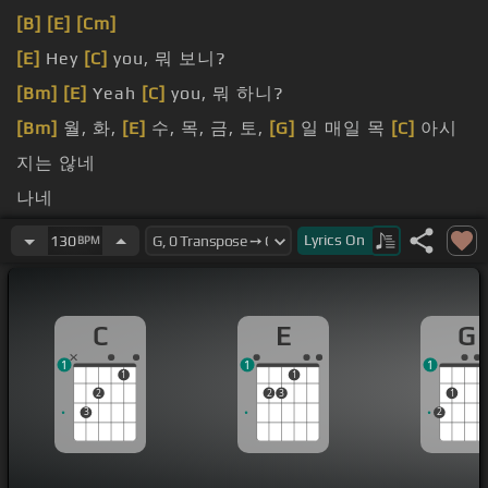
[B]
[E]
[Cm]
[E]
Hey
[C]
you, 뭐 보니?
[Bm]
[E]
Yeah
[C]
you, 뭐 하니?
[Bm]
월, 화,
[E]
수, 목, 금, 토,
[G]
일 매일 목
[C]
아시
지는 않네
나네
따라하네
Lyrics
On
130
BPM
[G]
이
[Em]
party에 준비된
[Am]
birthday cake
[D]
태
어나서 갔네
C
E
G
1
1
1
1
1
2
2
3
1
3
2