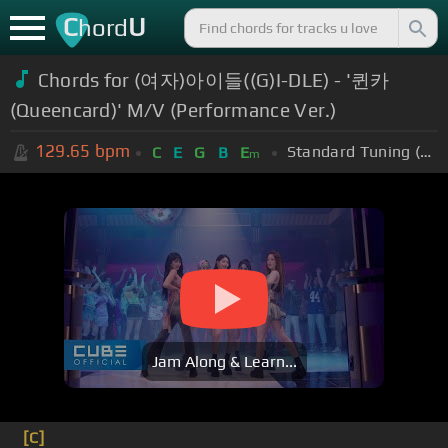
C
U
hord
Chords for
(여자)아이들((G)I-DLE) - '퀸카
(Queencard)' M/V (Performance Ver.)
129.65
bpm
Standard Tuning (EADGBE)
C
E
G
B
E
m
Jam Along & Learn...
[C]