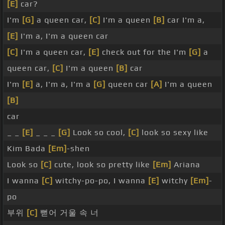
[E]
car?
I'm
[G]
a queen car,
[C]
I'm a queen
[B]
car I'm a,
[E]
I'm a, I'm a queen car
[C]
I'm a queen car,
[E]
check out for the I'm
[G]
a
queen car,
[C]
I'm a queen
[B]
car
I'm
[E]
a, I'm a, I'm a
[G]
queen car
[A]
I'm a queen
[B]
car
_ _
[E]
_ _ _
[G]
Look so cool,
[C]
look so sexy like
Kim Bada
[Em]
-shen
Look so
[C]
cute, look so pretty like
[Em]
Ariana
I wanna
[C]
witchy-po-po, I wanna
[E]
witchy
[Em]
-
po
부위
[C]
뻗어 거울 속 너