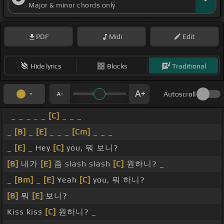
Major & minor chords only
PDF
Midi
Edit
Hide lyrics
Blocks
Traditional
Autoscroll
_ _ _ _ _
[C]
_ _ _
_
[B]
_
[E]
_ _ _
[Cm]
_ _ _
_
[E]
_ Hey
[C]
you, 뭐 보니?
[B]
내가
[E]
좀 slash slash
[C]
원하니? _
_
[Bm]
_
[E]
Yeah
[C]
you, 뭐 하니?
[B]
뭐
[E]
보니?
Kiss kiss
[C]
원하니? _