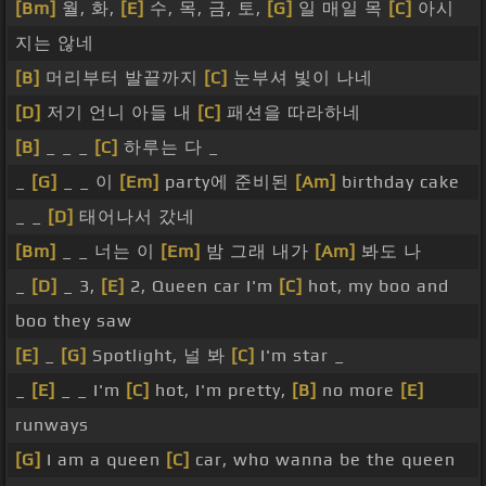
[Bm]
월, 화,
[E]
수, 목, 금, 토,
[G]
일 매일 목
[C]
아시
지는 않네
[B]
머리부터 발끝까지
[C]
눈부셔 빛이 나네
[D]
저기 언니 아들 내
[C]
패션을 따라하네
[B]
_ _ _
[C]
하루는 다 _
_
[G]
_ _ 이
[Em]
party에 준비된
[Am]
birthday cake
_ _
[D]
태어나서 갔네
[Bm]
_ _ 너는 이
[Em]
밤 그래 내가
[Am]
봐도 나
_
[D]
_ 3,
[E]
2, Queen car I'm
[C]
hot, my boo and
boo they saw
[E]
_
[G]
Spotlight, 널 봐
[C]
I'm star _
_
[E]
_ _ I'm
[C]
hot, I'm pretty,
[B]
no more
[E]
runways
[G]
I am a queen
[C]
car, who wanna be the queen