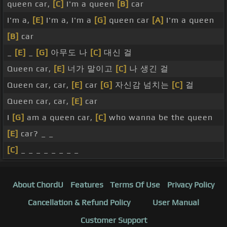
queen car,
[C]
I'm a queen
[B]
car
I'm a,
[E]
I'm a, I'm a
[G]
queen car
[A]
I'm a queen
[B]
car
_
[E]
_
[G]
아무도 나
[C]
대신 걸
Queen car,
[E]
너가 말이고
[C]
나 생긴 걸
Queen car, car,
[E]
car
[G]
자신감 넘치는
[C]
걸
Queen car, car,
[E]
car
I
[G]
am a queen car,
[C]
who wanna be the queen
[E]
car? _ _
[C]
_ _ _ _ _ _ _ _
About ChordU
Features
Terms Of Use
Privacy Policy
Cancellation & Refund Policy
User Manual
Customer Support