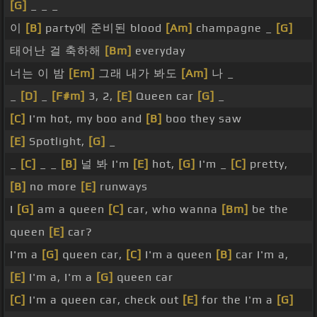
[G]
_ _ _
이
[B]
party에 준비된 blood
[Am]
champagne _
[G]
태어난 걸 축하해
[Bm]
everyday
너는 이 밤
[Em]
그래 내가 봐도
[Am]
나 _
_
[D]
_
[F#m]
3, 2,
[E]
Queen car
[G]
_
[C]
I'm hot, my boo and
[B]
boo they saw
[E]
Spotlight,
[G]
_
_
[C]
_ _
[B]
널 봐 I'm
[E]
hot,
[G]
I'm _
[C]
pretty,
[B]
no more
[E]
runways
I
[G]
am a queen
[C]
car, who wanna
[Bm]
be the
queen
[E]
car?
I'm a
[G]
queen car,
[C]
I'm a queen
[B]
car I'm a,
[E]
I'm a, I'm a
[G]
queen car
[C]
I'm a queen car, check out
[E]
for the I'm a
[G]