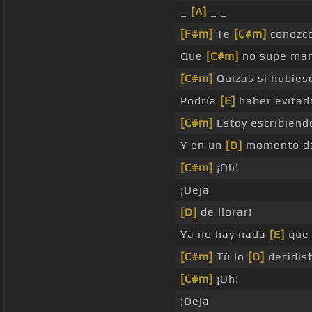
_
[A]
_ _
[F#m]
Te
[C#m]
conozco
Que
[C#m]
no supe man
[C#m]
Quizás si hubie
Podría
[E]
haber evitad
[C#m]
Estoy escribien
Y en un
[D]
momento d
[C#m]
¡Oh!
¡Deja
[D]
de llorar!
Ya no hay nada
[E]
que 
[C#m]
Tú lo
[D]
decidis
[C#m]
¡Oh!
¡Deja