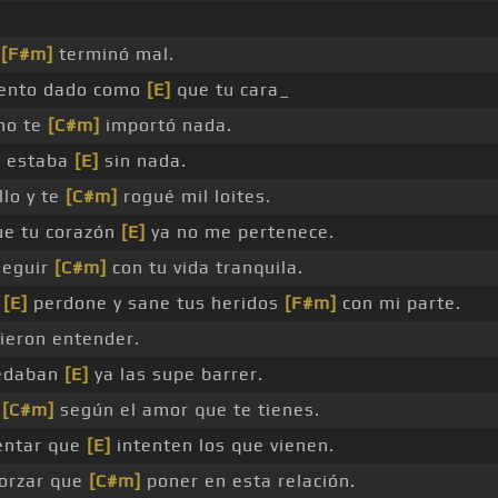
e
[F#m]
terminó mal.
nto dado como
[E]
que tu cara_
no te
[C#m]
importó nada.
a estaba
[E]
sin nada.
lo y te
[C#m]
rogué mil loites.
ue tu corazón
[E]
ya no me pertenece.
seguir
[C#m]
con tu vida tranquila.
e
[E]
perdone y sane tus heridos
[F#m]
con mi parte.
ieron entender.
uedaban
[E]
ya las supe barrer.
,
[C#m]
según el amor que te tienes.
entar que
[E]
intenten los que vienen.
orzar que
[C#m]
poner en esta relación.