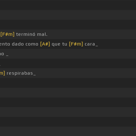
e
[F#m]
terminó mal.
nto dado como
[A#]
que tu
[F#m]
cara_
no _
_
m]
respirabas_