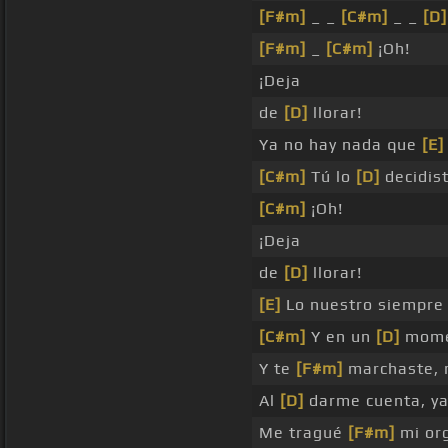
[F#m]
_ _
[C#m]
_ _
[D]
[F#m]
_
[C#m]
¡Oh!
¡Deja
de
[D]
llorar!
Ya no hay nada que
[E]
[C#m]
Tú lo
[D]
decidis
[C#m]
¡Oh!
¡Deja
de
[D]
llorar!
[E]
Lo nuestro siempr
[C#m]
Y en un
[D]
mome
Y te
[F#m]
marchaste, 
Al
[D]
darme cuenta, y
Me tragué
[F#m]
mi org