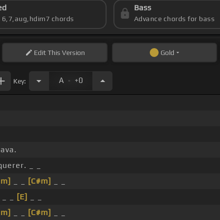
ed
Bass
s 6,7,aug,hdim7 chords
Advance chords for bass
Edit
This Version
Gold
.
A
+0
Key:
cava.
uerer. _ _
#m]
_ _
[C#m]
_ _
_ _
[E]
_ _
#m]
_ _
[C#m]
_ _