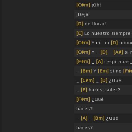
[C#m]
¡Oh!
¡Deja
[D]
de llorar!
[E]
Lo nuestro siempr
[C#m]
Y en un
[D]
mome
[C#m]
Y _
[D]
_
[A#]
si 
[F#m]
_
[A]
respirabas
_
[Bm]
Y
[Em]
si no
[F#
_
[C#m]
_
[D]
¿Qué
_
[E]
haces, soler?
[F#m]
¿Qué
haces?
_
[A]
_
[Bm]
¿Qué
haces?