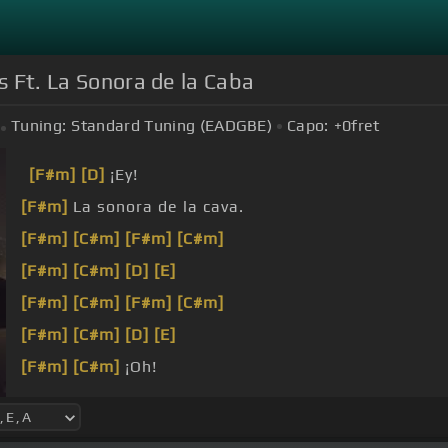
es Ft. La Sonora de la Caba
Tuning:
Standard Tuning (EADGBE)
Capo:
+0
fret
[F#m]
[D]
¡Ey!
[F#m]
La sonora de la cava.
[F#m]
[C#m]
[F#m]
[C#m]
[F#m]
[C#m]
[D]
[E]
[F#m]
[C#m]
[F#m]
[C#m]
[F#m]
[C#m]
[D]
[E]
[F#m]
[C#m]
¡Oh!
[F#m]
dos.