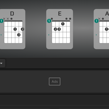
D
E
1
1
1
1
1
2
2
3
1
3