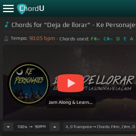
C
U
hord
Chords for "Deja de llorar" - Ke Personaj
90.05
bpm
Tempo:
Chords used:
F#
C#
D
E
A
m
m
Jam Along & Learn...
100
➙
90
BPM
%