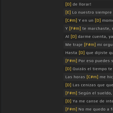
[D]
de llorar!
[E]
Lo nuestro siempr
[C#m]
Y en un
[D]
mome
Y
[F#m]
te marchaste, 
Al
[D]
darme cuenta, y
Me traje
[F#m]
mi orgul
Hasta
[D]
que dijiste q
[F#m]
Por eso puedes 
[D]
Quizás el tiempo t
Las horas
[C#m]
me hic
[D]
Las cenizas que q
[F#m]
Según el sueldo
[D]
Ya me canse de int
[F#m]
No me quedo a f