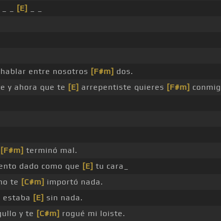
_ _
[E]
_ _
hablar entre nosotros
[F#m]
dos.
te y ahora que te
[E]
arrepentiste quieres
[F#m]
conmig
e
[F#m]
terminó mal.
nto dado como que
[E]
tu cara_
no te
[C#m]
importó nada.
a estaba
[E]
sin nada.
ullo y te
[C#m]
rogué mi loiste.