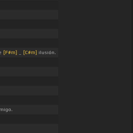
de
[F#m]
_
[C#m]
ilusión.
migo.