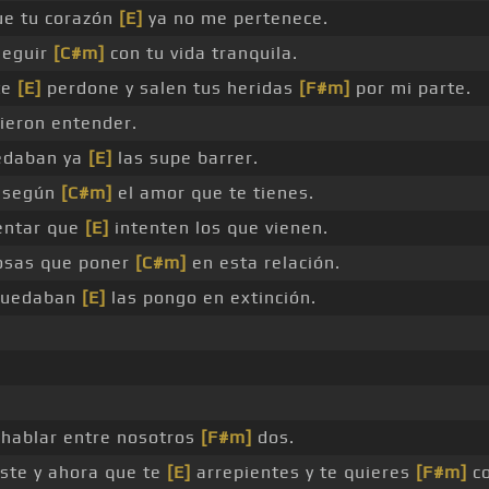
ue tu corazón
[E]
ya no me pertenece.
seguir
[C#m]
con tu vida tranquila.
te
[E]
perdone y salen tus heridas
[F#m]
por mi parte.
ieron entender.
edaban ya
[E]
las supe barrer.
, según
[C#m]
el amor que te tienes.
entar que
[E]
intenten los que vienen.
osas que poner
[C#m]
en esta relación.
quedaban
[E]
las pongo en extinción.
hablar entre nosotros
[F#m]
dos.
ste y ahora que te
[E]
arrepientes y te quieres
[F#m]
co