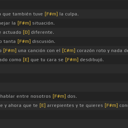
 que también tuve
[F#m]
la culpa.
ejar la
[F#m]
situación.
se actuado
[D]
diferente.
o tanta
[F#m]
discusión.
do
[F#m]
una canción con el
[C#m]
corazón roto y nada 
ado como
[E]
que tu cara se
[F#m]
desdibujó.
hablar entre nosotros
[F#m]
dos.
te y ahora que te
[E]
arrepientes y te quieres
[F#m]
con