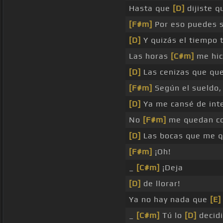
Hasta que
[D]
dijiste q
[F#m]
Por eso puedes 
[D]
Y quizás el tiempo 
Las horas
[C#m]
me hic
[D]
Las cenizas que qu
[F#m]
Según el sueldo
[D]
Ya me cansé de int
No
[F#m]
me quedan c
[D]
Las bocas que me 
[F#m]
¡Oh!
_
[C#m]
¡Deja
[D]
de llorar!
Ya no hay nada que
[E]
_
[C#m]
Tú lo
[D]
decidi