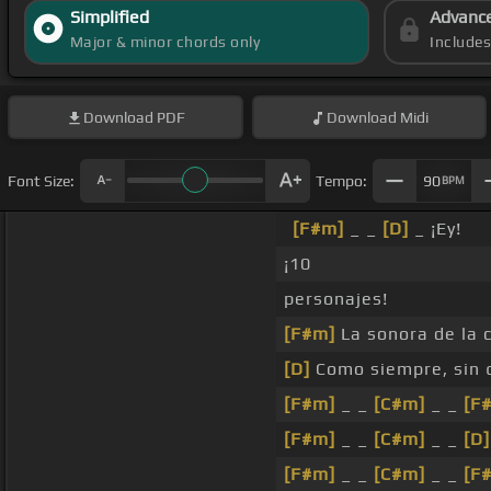
Simplified
Advanc
Major & minor chords only
Include
Download
PDF
Download
Midi
Font Size:
Tempo:
90
BPM
[F#m]
_ _
[D]
_ ¡Ey!
¡10
personajes!
[F#m]
La sonora de la 
[D]
Como siempre, sin q
[F#m]
_ _
[C#m]
_ _
[F
[F#m]
_ _
[C#m]
_ _
[D]
[F#m]
_ _
[C#m]
_ _
[F