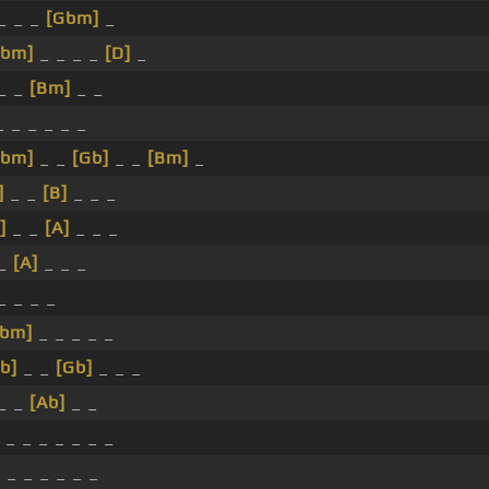
 _ _ _
[Gbm]
_
Dbm]
_ _ _ _
[D]
_
 _ _
[Bm]
_ _
 _ _ _ _ _
Dbm]
_ _
[Gb]
_ _
[Bm]
_
]
_ _
[B]
_ _ _
]
_ _
[A]
_ _ _
 _
[A]
_ _ _
_ _ _ _
Bbm]
_ _ _ _ _
b]
_ _
[Gb]
_ _ _
 _ _
[Ab]
_ _
_ _ _ _ _ _ _
]
_ _ _ _ _ _