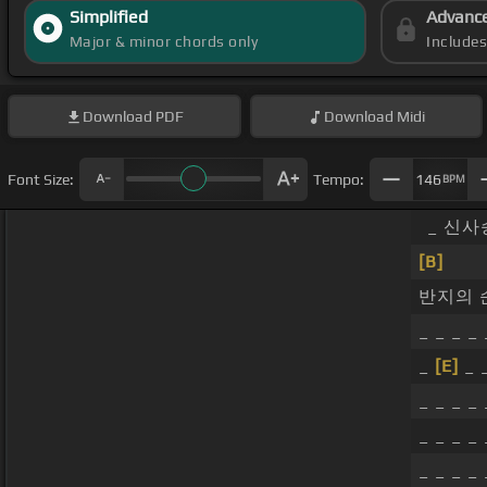
Simplified
Advanc
Major & minor chords only
Include
Download
PDF
Download
Midi
Font Size:
Tempo:
146
BPM
_ 신사
[B]
반지의 
_ _ _ _
_
[E]
_ _
_ _ _ _
_ _ _ _
_ _ _ _