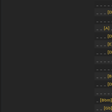
_ _ _ _
_ _ _
[
_ _ _ _
_ _
[A]
_
_ _ _
[
_ _ _
[E
_ _ _
[D
_ _ _ _
_ _ _ _ 
_ _ _
[
_ _ _
[D
_ _ _ _
_
[Bbm]
_ _
[Gb