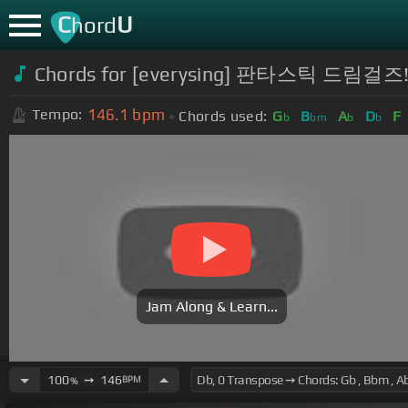
C
U
hord
Chords for
[everysing] 판타스틱 드림
146.1
bpm
Tempo:
Chords used:
G
B
A
D
F
b
bm
b
b
Jam Along & Learn...
100
➙
146
BPM
%