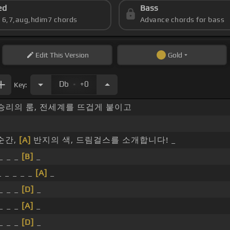
ed
Bass
s 6,7,aug,hdim7 chords
Advance chords for bass
Edit
This Version
Gold
.
Db
+0
Key:
승리의 룸, 전세계를 뜨겁게 붙이고
순간,
[A]
반지의 색, 드림걸스를 소개합니다! _
 _ _ _
[B]
_
 _ _ _ _
[A]
_
 _ _ _
[D]
_
 _ _ _
[A]
_
 _ _ _
[D]
_