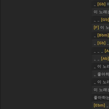
_
[Gb]
이 노래
_ _
[Gb
[F]
이 
_
[Bbm]
_
[Gb]
_
_ _ _
[A
_ _
[Ab]
_ 이 
_ 좋아
_ 이 노
이 노래
좋아하는
[Ebm]
_