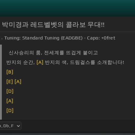
걸즈! 박미경과 레드벨벳의 콜라보 무대!!
Tuning:
Standard Tuning (EADGBE)
Capo:
+0
fret
신사승리의 룸, 전세계를 뜨겁게 붙이고
반지의 순간,
[A]
반지의 색, 드림걸스를 소개합니다!
[B]
[E]
[A]
[D]
[A]
[D]
[Gbm]