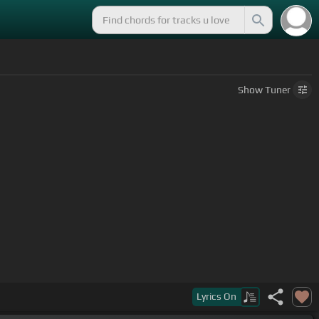
Show
Tuner
Lyrics
On