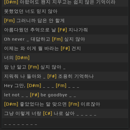
[D#m]
아팠어도 왠지 지우고는 쉽지 않은 기억이라
못했었던 너도 믿지 않아
[Fm]
그러니까 답은 안 할게
아름다웠던 추억으로 날
[F#]
지나가줘
Oh never _ 대답하고
[Fm]
싶지 않아
이제는 와 이게 뭘 바라는
[F#]
건지
너의
[D#m]
맘 난 알고
[Fm]
싶지 않아 _
지워줘 나 돌아와 _
[F#]
조용히 기억하나
Hey 그만,
[D#m]
_ _ _
[Fm]
_ _ _
let not _ _
[F#]
be goodbye _ _
[D#m]
좋았었다는 말 맞으면
[Fm]
이르잖아
그냥 이렇게 너랑
[C#]
나로 살아 _ _ _ _ _
_ _ _ _ _ _ _ _