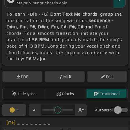
Major & minor chords only
To learn I-Dle - (G)
Dont Text Me chords
, grasp the
musical fabric of the song with this
sequence -
D#m, Fm, F#, D#m, Fm, C#, F#, C# and Fm
of
chords. For a smooth transition, initiate your
practice at
56 BPM
and gradually match the song's
pace of
113 BPM
. Considering your vocal pitch and
chord choices, adjust the capo in accordance with
the
key: C# Major
.
PDF
Midi
Edit
Hide lyrics
Blocks
Traditional
Autoscroll
[C#]
_ _ _ _ _ _ _ _