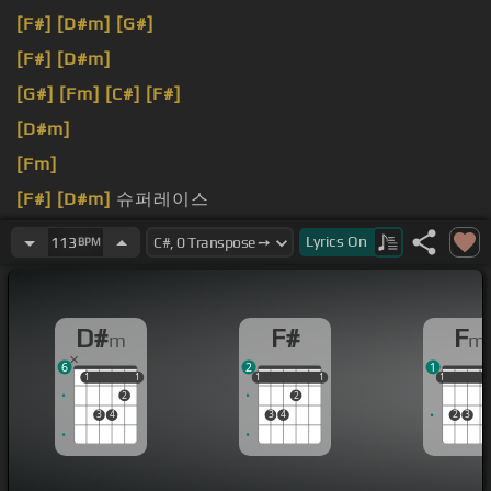
[F#]
[D#m]
[G#]
[F#]
[D#m]
[G#]
[Fm]
[C#]
[F#]
[D#m]
[Fm]
[F#]
[D#m]
슈퍼레이스
[Fm]
싶지도 않아 난
[C#]
우리 시간은 다 그때 그곳에
Lyrics
On
113
BPM
서 멈췄으니까
D#
F#
F
m
m
6
2
1
1
1
1
1
1
1
1
1
1
1
1
1
2
2
3
4
3
4
2
3