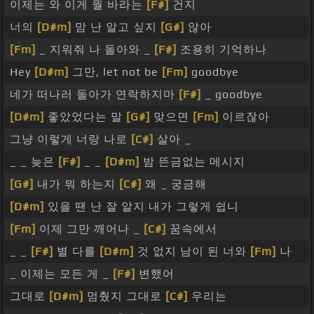
이제는 와 이게 뭘 바라는
[F#]
건지
너의
[D#m]
맘 난 알고 싶지
[G#]
않아
[Fm]
_ 지워줘 나 돌아와 _
[F#]
조용히 기억하나
Hey
[D#m]
그만, let not be
[Fm]
goodbye
네가 떠나러 돌아가 연락하지마
[F#]
_ goodbye
[D#m]
좋았었다는 말
[G#]
맞으면
[Fm]
이르잖아
그냥 이렇게 너랑 나로
[C#]
살아 _
_ _ 늦은
[F#]
_ _
[D#m]
밤 뜬금없는 메시지
[G#]
내가 뭐 하는지
[C#]
왜 _ 궁금해
[D#m]
있을 땐 난 잘 알지 내가 그렇게 쉽니
[Fm]
이제 그만 깨어나 _
[C#]
꿈속에서
_ _
[F#]
별 다를
[D#m]
것 없지 남이 된 너와
[Fm]
나
_ 이제는 모든 게 _
[F#]
변했어
그대로
[D#m]
멈췄지 그대로
[C#]
우리는