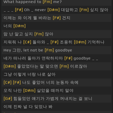
What happened to
[Fm]
me?
_ _ _
[F#]
Oh _ never
[D#m]
대답하고
[Fm]
싶지 않아
이제는 와 이게 뭘 바라는
[F#]
건지
너의
[D#m]
맘 난 알고 싶지
[Fm]
않아
지워줘 나
[C#]
돌아와 _
[F#]
조용히
[D#m]
기억하나
Hey 그만, let not be
[Fm]
goodbye
네가 떠나러 돌아가 연락하지마
[F#]
goodbye _ _
[D#m]
좋았었다는 말 맞으면
[Fm]
이르잖아
그냥 이렇게 너랑 나로 살아
[C#]
[F#]
나도 좋았어 너의 눈동자 속에
오직 나만
[D#m]
살았을 때까지 말야
[G#]
힘들었던 얘기가 가볍게 꺼내지는 걸 보니
이제 진짜 널 다 잊었나 봐