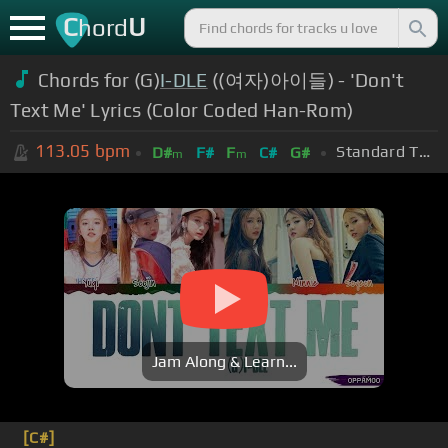
C
U
hord
Chords for (G)
I-DLE
((여자)아이들) - 'Don't
Text Me' Lyrics (Color Coded Han-Rom)
113.05
bpm
Standard Tuning (EADGBE)
D#
F#
F
C#
G#
m
m
Jam Along & Learn...
[C#]