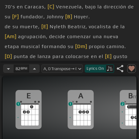
70's en Caracas,
[C]
Venezuela, bajo la dirección de
su
[F]
fundador, Johnny
[B]
Hoyer.
de su muerte,
[E]
Nyleth Beatriz, vocalista de la
[Am]
agrupación, decide comenzar una nueva
etapa musical formando su
[Dm]
propio camino.
[D]
punta de lanza para colocarse en el
[E]
gusto
de la gente
Lyrics
On
82
BPM
Nyleth Beatriz y Sus Terricolas tienen cuatro
producciones discográficas, donde han incluido
E
A
B
m
éxitos
[F]
como
1
1
2
[E]
Vivirás, Dos Cosas, Hoy te Confieso, Luto en el
1
1
1
2
3
1
2
3
Alma y muchos temas más.
3
4
[Am]
Que te has creído tú, canción
[G#]
inédita que
se desprende de su
[Am]
más reciente material
[F]