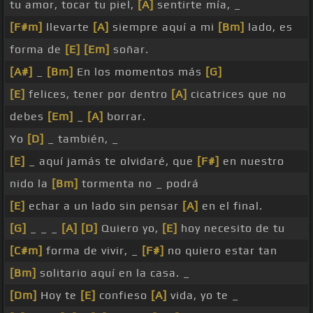
tu amor, tocar tu piel,
[A]
sentirte mía, _
[F#m]
llevarte
[A]
siempre aquí a mi
[Bm]
lado, es
forma de
[E]
[Em]
soñar.
[A#]
_
[Bm]
En los momentos más
[G]
[E]
felices, tener por dentro
[A]
cicatrices que no
debes
[Em]
_
[A]
borrar.
Yo
[D]
_ también, _
[E]
_ aquí jamás te olvidaré, que
[F#]
en nuestro
nido la
[Bm]
tormenta no _ podrá
[E]
echar a un lado sin pensar
[A]
en el final.
[G]
_ _ _
[A]
[D]
Quiero yo,
[E]
hoy necesito de tu
[C#m]
forma de vivir, _
[F#]
no quiero estar tan
[Bm]
solitario aquí en la casa. _
[Dm]
Hoy te
[E]
confieso
[A]
vida, yo te _