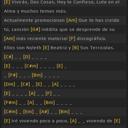
[E]
Vivirás, Dos Cosas, Hoy te Confieso, Luto en el
Alma y muchos temas más.
Actualmente promocionan
[Am]
Que te has creído
tú, canción
[G#]
inédita que se desprende de su
[Am]
más reciente material
[F]
discográfico.
Ellos son Nyleth
[E]
Beatriz y
[B]
Sus Terricolas.
[C#]
_ _
[D]
_ _ _ _
[E]
_ _ _
[C#m]
_ _ _ _
[E]
_
_
[F#]
_ _ _
[Bm]
_ _ _ _
[Dm]
_
[C#]
_
[E]
_ _
[A]
_ _ _ _
[E]
_ _ _ _
[A]
_ _
[F]
_ _
[F#m]
_ _
[A]
_ _
[Bm]
_ _ _ _
[C#m]
_
[Em]
_
[A#]
_ _
[Bm]
_ _ _
[E]
Iré viviendo poco a poco,
[A]
_ _ viviendo de
[E]