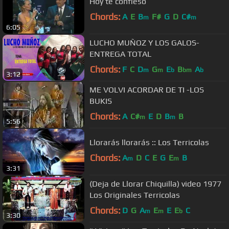
Hoy te confieso
Chords:
A
E
B
F#
G
D
C#
m
m
6:05
LUCHO MUÑOZ Y LOS GALOS-
ENTREGA TOTAL
Chords:
F
C
D
G
E
B
A
m
m
b
bm
b
3:12
ME VOLVI ACORDAR DE TI -LOS
BUKIS
Chords:
A
C#
E
D
B
B
m
m
5:56
Llorarás llorarás :: Los Terricolas
Chords:
A
D
C
E
G
E
B
m
m
3:31
(Deja de Llorar Chiquilla) video 1977
Los Originales Terricolas
Chords:
D
G
A
E
E
E
C
m
m
b
3:30