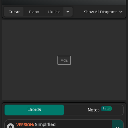
discográfico.
Guitar
Piano
Ukulele
Show
All Diagrams
[E]
Beatriz y
[B]
Sus Terricolas.
[E]
[C#m]
[E]
Chords
Beta
Notes
Simplified
VERSION: