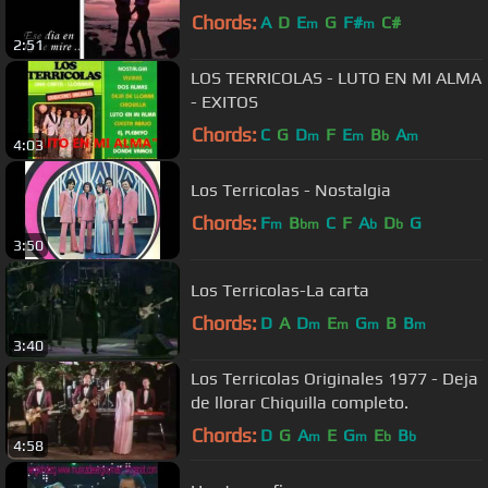
Chords:
A
D
E
G
F#
C#
m
m
2:51
LOS TERRICOLAS - LUTO EN MI ALMA
- EXITOS
Chords:
C
G
D
F
E
B
A
m
m
b
m
4:03
Los Terricolas - Nostalgia
Chords:
F
B
C
F
A
D
G
m
bm
b
b
3:50
Los Terricolas-La carta
Chords:
D
A
D
E
G
B
B
m
m
m
m
3:40
Los Terricolas Originales 1977 - Deja
de llorar Chiquilla completo.
Chords:
D
G
A
E
G
E
B
m
m
b
b
4:58