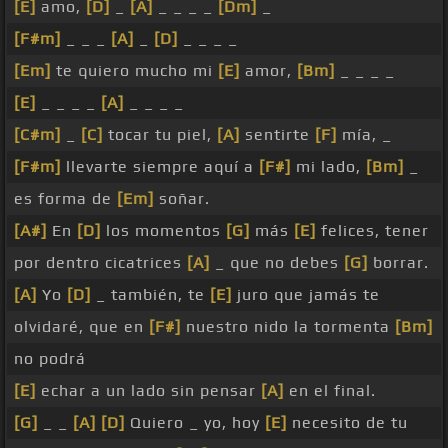
[E]
amo,
[D]
_
[A]
_ _ _ _
[Dm]
_
[F#m]
_ _ _
[A]
_
[D]
_ _ _ _
[Em]
te quiero mucho mi
[E]
amor,
[Bm]
_ _ _ _
[E]
_ _ _ _
[A]
_ _ _ _
[C#m]
_
[C]
tocar tu piel,
[A]
sentirte
[F]
mía, _
[F#m]
llevarte siempre aquí a
[F#]
mi lado,
[Bm]
_
es forma de
[Em]
soñar.
[A#]
En
[D]
los momentos
[G]
más
[E]
felices, tener
por dentro cicatrices
[A]
_ que no debes
[G]
borrar.
[A]
Yo
[D]
_ también, te
[E]
juro que jamás te
olvidaré, que en
[F#]
nuestro nido la tormenta
[Bm]
no podrá
[E]
echar a un lado sin pensar
[A]
en el final.
[G]
_ _
[A]
[D]
Quiero _ yo, hoy
[E]
necesito de tu