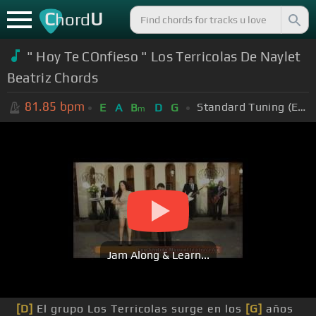
C
U
hord
" Hoy Te COnfieso " Los Terricolas De Naylet
Beatriz Chords
81.85
bpm
Standard Tuning (EADGBE)
E
A
B
D
G
m
Jam Along & Learn...
[D]
El grupo Los Terricolas surge en los
[G]
años