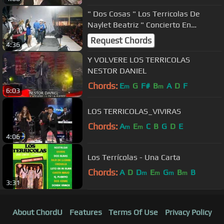
" Dos Cosas " Los Terricolas De
Naylet Beatriz " Concierto En
Zacatecas "
Request Chords
4:36
Y VOLVERE LOS TERRICOLAS
NESTOR DANIEL
Chords:
E
G
F#
B
A
D
F
m
m
6:03
LOS TERRICOLAS_VIVIRAS
Chords:
A
E
C
B
G
D
E
m
m
4:06
Los Terrícolas - Una Carta
Chords:
A
D
D
E
G
B
B
m
m
m
m
3:31
About ChordU
Features
Terms Of Use
Privacy Policy