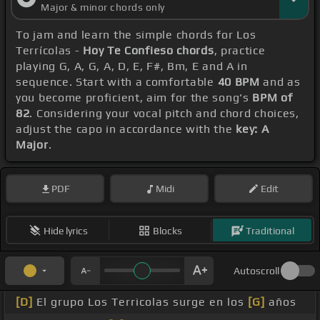
Major & minor chords only
To jam and learn the simple chords for Los
Terrícolas -
Hoy Te Confieso chords
, practice
playing G, A, G, A, D, E, F#, Bm, E and A in
sequence. Start with a comfortable
40 BPM
and as
you become proficient, aim for the song's
BPM of
82
. Considering your vocal pitch and chord choices,
adjust the capo in accordance with the
key: A
Major
.
PDF
Midi
Edit
Hide lyrics
Blocks
Traditional
Autoscroll
[D]
El grupo Los Terricolas surge en los
[G]
años