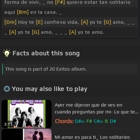
forma de vivir, _ no
[F#]
quiero estar tan solitario
aquí
[Bm]
en la casa. _
[Dm]
Hoy te
[E]
confieso vida,
[A]
yo te
[G]
amo, _ _
_
[A]
yo te
[G]
amo, _ _ _
[A]
yo te amo.
Facts about this song
This song is part of 20 Exitos album.
You may also like to play
Ayer me dijeron que de ves en
cuando preguntas por mi- Lo que te
queda - Los pulpos
Chords:
G#
F#
C#
B
D#
m
m
3:11
Mi amor es para ti_ Los solitarios