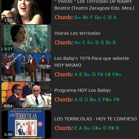
" Viviras " Los Terricolas De Naylet
Beatriz (Teatro Zaragoza Edo. Mex.)
Chords:
G
B
F
D
C
D
A
m
b
m
3:52
Viviras Los terricolas
Chords:
A
C
E
D
G
E
B
m
m
b
3:31
Los Baby's 1979 Para que volviste
HOY MISMO
Chords:
A
E
B
D
F#
C#
F#
m
m
7:16
Programa HOY Los Babys
Chords:
A
G
D
B
E
F#
F#
m
m
6:04
LOS TERRICOLAS - HOY TE CONFIESO
Chords:
E
A
B
C#
D
F#
B
m
m
3:48