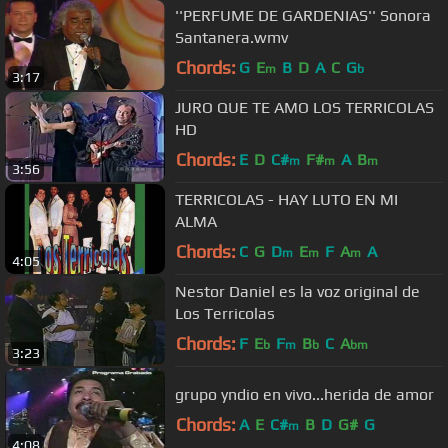
''PERFUME DE GARDENIAS'' Sonora
Santanera.wmv
Chords:
G
E
B
D
A
C
G
m
b
3:17
JURO QUE TE AMO LOS TERRICOLAS
HD
Chords:
E
D
C#
F#
A
B
m
m
m
3:56
TERRICOLAS - HAY LUTO EN MI
ALMA
Chords:
C
G
D
E
F
A
A
m
m
m
4:05
Nestor Daniel es la voz original de
Los Terricolas
Chords:
F
E
F
B
C
A
b
m
b
bm
3:23
grupo yndio en vivo...herida de amor
Chords:
A
E
C#
B
D
G#
G
m
4:08