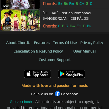
Chords:
E
B
F
B
C
G
C
b
b
m
m
6:41
[OFICIAL] Cristian Pomohaci -
SÂNGEORZANII CEI FĂLOȘI
Chords:
C
F
G
D
E
D
B
m
m
b
3:37
About ChordU
Features
Terms Of Use
Privacy Policy
Cancellation & Refund Policy
User Manual
Customer Support
Made with love and passion for music
Follow us on
Facebook
All contents are subject to copyright,
©
2023
ChordU.
provided for educational and personal non-commercial