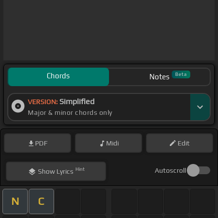
Chords
Beta
Notes
Simplified
VERSION:
Major & minor chords only
PDF
Midi
Edit
Hint
Autoscroll
Show
Lyrics
N
C