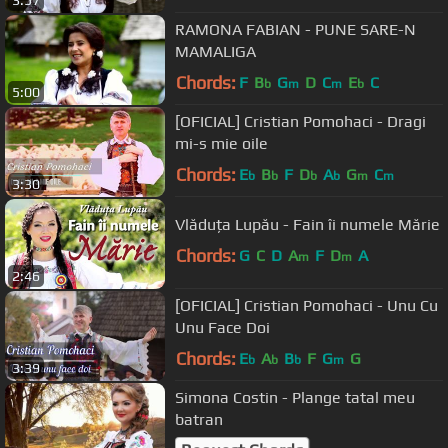
RAMONA FABIAN - PUNE SARE-N
MAMALIGA
Chords:
F
B
G
D
C
E
C
b
m
m
b
5:00
[OFICIAL] Cristian Pomohaci - Dragi
mi-s mie oile
Chords:
E
B
F
D
A
G
C
b
b
b
b
m
m
3:30
Vlăduța Lupău - Fain îi numele Mărie
Chords:
G
C
D
A
F
D
A
m
m
2:46
[OFICIAL] Cristian Pomohaci - Unu Cu
Unu Face Doi
Chords:
E
A
B
F
G
G
b
b
b
m
3:39
Simona Costin - Plange tatal meu
batran