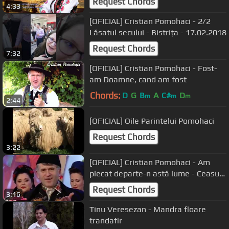
Request Chords
4:33
[OFICIAL] Cristian Pomohaci - 2/2
Lăsatul secului - Bistrița - 17.02.2018
Request Chords
7:32
[OFICIAL] Cristian Pomohaci - Fost-
am Doamne, cand am fost
Chords:
D
G
B
A
C#
D
m
m
m
2:44
[OFICIAL] Oile Parintelui Pomohaci
Request Chords
3:22
[OFICIAL] Cristian Pomohaci - Am
plecat departe-n astă lume - Ceasuri
de folclor 28.02.2018
Request Chords
3:16
Tinu Veresezan - Mandra floare
trandafir