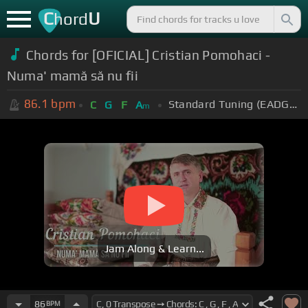
C
U
hord
Chords for [OFICIAL] Cristian Pomohaci -
Numa' mamă să nu fii
86.1
bpm
Standard Tuning (EADGBE)
C
G
F
A
m
Jam Along & Learn...
86
BPM