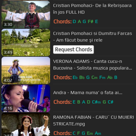
Cristian Pomohaci- De la Rebrișoara
în jos FULL HD
Chords:
D
A
G
F#
E
3:30
Cristian Pomohaci si Dumitru Farcas
- Am făcut bune şi rele
Request Chords
3:49
VERONA ADAMS - Canta cucu-n
Bucovina - Solista muzica populara
nunti
Chords:
E
B
G
C
F
A
B
b
b
m
m
b
4:02
Andra - Mama numa' o fata ai...
Chords:
E
B
A
D
C#
G
C#
m
4:16
RAMONA FABIAN - CARU` CU MUIERI
STRICATE.mpg
Chords:
C
F
G
E
A
m
m
3:57