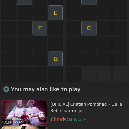
C
F
C
G
You may also like to play
[OFICIAL] Cristian Pomohaci - De la
Rebrisoara-n jos
Chords:
D
A
G
F
3:31