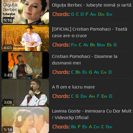
Olguța Berbec - Iubește inimă și iartă
Chords:
G
C
D
F
A
D
E
m
m
m
5:16
[OFICIAL] Cristian Pomohaci - Toată
casa are-o cruce
Chords:
F
C
A
B
B
E
G
m
b
b
bm
b
4:01
Cristian Pomohaci - Doamne la
dusmanii mei
Chords:
C
B
E
G
A
C
D
b
b
b
m
3:49
A fi om e lucru mare
Chords:
C
G
D
A
F
E
D
m
m
m
3:08
Lavinia Goste - Inimioara Cu Dor Mult
| Videoclip Oficial
Chords:
B
F
E
A
C
C
G
b
b
m
m
5:14