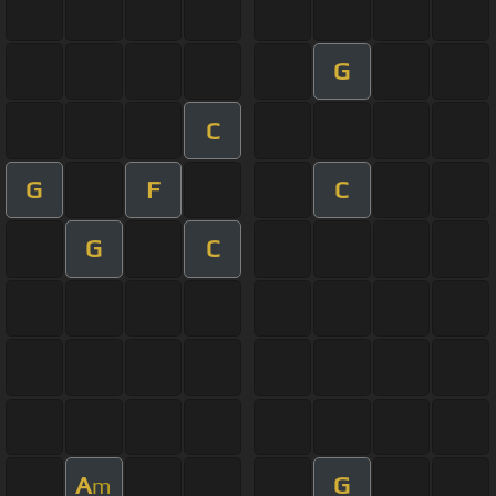
G
C
G
F
C
G
C
A
G
m