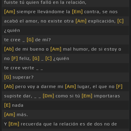
fuiste tú quien falló en la relación,
[Am]
siempre llevándome la
[Em]
contra, se nos
acabó el amor, no existe otra
[Am]
explicación,
[C]
¿quién
te cree _
[G]
de mí?
[Ab]
de mi bueno o
[Am]
mal humor, de si estoy o
no
[F]
feliz,
[G]
_
[C]
¿quién
te cree verte _ _
[G]
superar?
[Ab]
pero voy a darme mi
[Am]
lugar, el que no
[F]
supiste dar, _ _
[Dm]
como si tú
[Em]
importaras
[E]
nada
[Am]
más.
Y
[Em]
recuerda que la relación es de dos no de