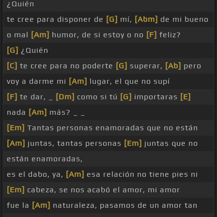
¿Quién
te cree para disponer de
[G]
mí,
[Abm]
de mi bueno
o mal
[Am]
humor, de si estoy o no
[F]
feliz?
[G]
¿Quién
[C]
te cree para no poderte
[G]
superar,
[Ab]
pero
voy a darme mi
[Am]
lugar, el que no supí
[F]
te dar, _
[Dm]
como si tú
[G]
importaras
[E]
nada
[Am]
más? _ _
[Em]
Tantas personas enamoradas que no están
[Am]
juntas, tantas personas
[Em]
juntas que no
están enamoradas,
es el dabo, ya,
[Am]
esa relación no tiene pies ni
[Em]
cabeza, se nos acabó el amor, mi amor
fue la
[Am]
naturaleza, pasamos de un amor tan