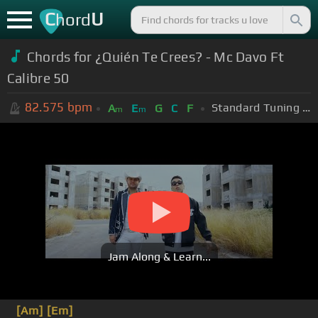
C
U
hord
Chords for ¿Quién Te Crees? - Mc Davo Ft
Calibre 50
82.575
bpm
Standard Tuning (EADGBE)
A
E
G
C
F
m
m
Jam Along & Learn...
[Am]
[Em]