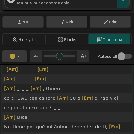
Major & minor chords only
PDF
Midi
Edit
Hide lyrics
Blocks
Traditional
Autoscroll
[Am]
_ _ _ _
[Em]
_ _ _ _
[Am]
_ _ _ _
[Em]
_ _ _ _
[Am]
_ _ _
[Em]
¿Quién
es el DAO con calibre
[Am]
50 o
[Em]
el rap y el
regional mexicano? _ _
[Am]
Dice_
No tiene por qué mi ánimo depender de ti,
[Em]