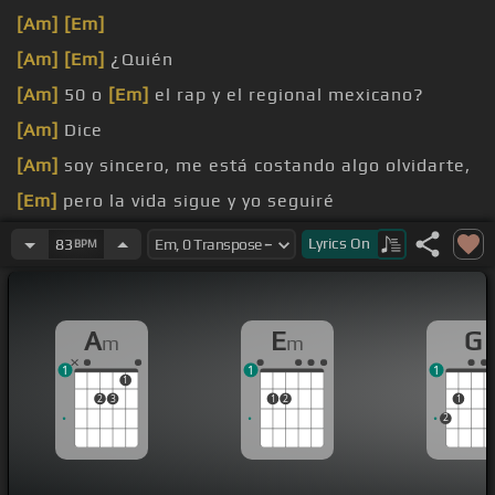
[Am]
[Em]
[Am]
[Em]
¿Quién
[Am]
50 o
[Em]
el rap y el regional mexicano?
[Am]
Dice
[Am]
soy sincero, me está costando algo olvidarte,
[Em]
pero la vida sigue y yo seguiré
[Am]
te deseo lo mejor en esta vida y la que sigue
Lyrics
On
83
BPM
[Em]
y no quisiera decirlo,
[Am]
ni en la esquina, ni menos con
[Em]
esos
A
E
G
m
m
amigos, porque de la ruptura
1
1
1
1
2
3
1
2
1
2