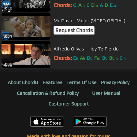
Chords:
G
A
C
D
A
D
E
m
m
m
4:18
Mc Davo - Mujer (VÍDEO OFICIAL)
Request Chords
3:31
Alfredo Olivas - Hoy Te Pierdo
Chords:
E
A
D
F
B
B
C
b
b
b
m
b
bm
m
3:56
About ChordU
Features
Terms Of Use
Privacy Policy
Cancellation & Refund Policy
User Manual
Customer Support
Made with love and passion for music