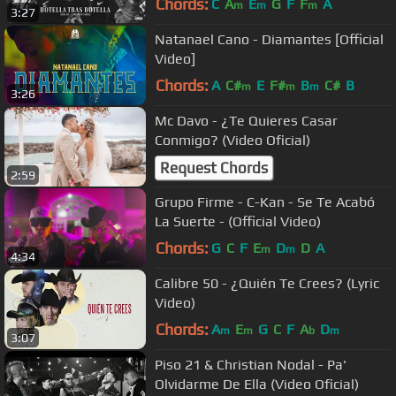
Chords:
C
A
E
G
F
F
A
m
m
m
3:27
Natanael Cano - Diamantes [Official
Video]
Chords:
A
C#
E
F#
B
C#
B
m
m
m
3:26
Mc Davo - ¿Te Quieres Casar
Conmigo? (Video Oficial)
Request Chords
2:59
Grupo Firme - C-Kan - Se Te Acabó
La Suerte - (Official Video)
Chords:
G
C
F
E
D
D
A
m
m
4:34
Calibre 50 - ¿Quién Te Crees? (Lyric
Video)
Chords:
A
E
G
C
F
A
D
m
m
b
m
3:07
Piso 21 & Christian Nodal - Pa'
Olvidarme De Ella (Video Oficial)