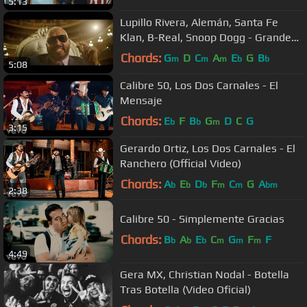
5:13
Lupillo Rivera, Alemán, Santa Fe
Klan, B-Real, Snoop Dogg - Grandes
Ligas (Official Video)
Chords:
G
D
C
A
E
G
B
m
m
m
b
b
5:08
Calibre 50, Los Dos Carnales - El
Mensaje
Chords:
E
F
B
G
D
C
G
b
b
m
3:15
Gerardo Ortiz, Los Dos Carnales - El
Ranchero (Official Video)
Chords:
A
E
D
F
C
G
A
b
b
b
m
m
bm
2:38
Calibre 50 - Simplemente Gracias
Chords:
B
A
E
C
G
F
F
b
b
b
m
m
m
4:49
Gera MX, Christian Nodal - Botella
Tras Botella (Video Oficial)