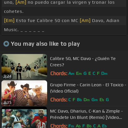
uno,
[Am]
no puedo cargar la virgen y tronar los
cohetes.
[Em]
Esto fue Calibre 50 con MC
[Am]
Davo, Adian
Music. _ _ _ _ _ _
You may also like to play
Calibre 50, MC Davo - ¿Quién Te
Crees?
Chords:
A
E
G
E
C
F
D
m
m
m
3:24
Grupo Firme - Carin Leon - El Toxico -
(Video Oficial)
Chords:
C
F
B
D
G
E
G
b
m
m
b
3:15
MC Davo, Dharius, C-Kan & Zimple -
Préndete Un Blunt (Remix) [Video
Oficial]
Chords:
F
A
F
B
C
A
E
m
b
b
b