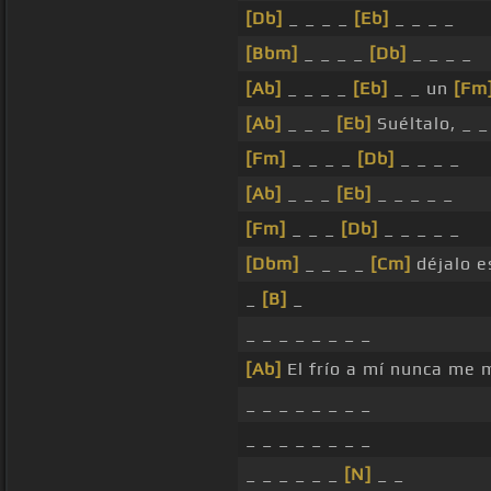
[Db]
_ _ _ _
[Eb]
_ _ _ _
[Bbm]
_ _ _ _
[Db]
_ _ _ _
[Ab]
_ _ _ _
[Eb]
_ _ un
[Fm
[Ab]
_ _ _
[Eb]
Suéltalo, _ _
[Fm]
_ _ _ _
[Db]
_ _ _ _
[Ab]
_ _ _
[Eb]
_ _ _ _ _
[Fm]
_ _ _
[Db]
_ _ _ _ _
[Dbm]
_ _ _ _
[Cm]
déjalo e
_
[B]
_
_ _ _ _ _ _ _ _
[Ab]
El frío a mí nunca me 
_ _ _ _ _ _ _ _
_ _ _ _ _ _ _ _
_ _ _ _ _ _
[N]
_ _