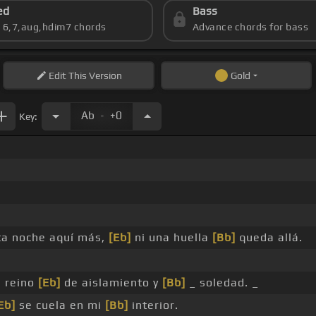
ed
Bass
s 6,7,aug,hdim7 chords
Advance chords for bass
Edit
This Version
Gold
.
Ab
+0
Key:
sta noche aquí más,
[Eb]
ni una huella
[Bb]
queda allá.
 reino
[Eb]
de aislamiento y
[Bb]
_ soledad. _
Eb]
se cuela en mi
[Bb]
interior.