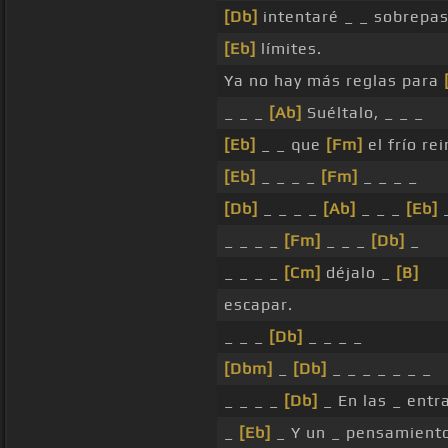
[Db]
intentaré _ _ sobrepa
[Eb]
límites.
Ya no hay más reglas para
_ _ _
[Ab]
Suéltalo, _ _ _
[Eb]
_ _ que
[Fm]
el frío re
[Eb]
_ _ _ _
[Fm]
_ _ _ _
[Db]
_ _ _ _
[Ab]
_ _ _
[Eb]
_ _ _ _
[Fm]
_ _ _
[Db]
_
_ _ _ _
[Cm]
déjalo _
[B]
escapar.
_ _ _
[Db]
_ _ _ _
[Dbm]
_
[Db]
_ _ _ _ _ _ _
_ _ _ _
[Db]
_ En las _ entra
_
[Eb]
_ Y un _ pensamiento 