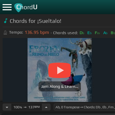
C
U
hord
Chords for ¡Sueltalo!
136.95
bpm
Tempo:
Chords used:
D
E
F
A
B
b
b
m
b
Jam Along & Learn...
100
➙
137
BPM
%