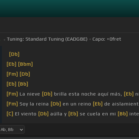
Tuning:
Standard Tuning (EADGBE)
Capo:
+0
fret
b
[Db]
[Eb]
[Bbm]
[Fm]
[Db]
[Eb]
[Bb]
[Fm]
La nieve
[Db]
brilla esta noche aquí más,
[Eb]
n
[Fm]
Soy la reina
[Db]
en un reino
[Eb]
de aislamient
[C]
El viento
[Db]
aúlla y
[Eb]
se cuela en mi
[Bb]
inte
[Fm]
Lo quise
[Eb]
contener, pero se
[Bb]
escapó.