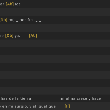
sar
[Ab]
los _
[Db]
mí, _ por fin. _ _
ine
[Db]
ya, _ _
[Ab]
_ _ _ _
_
ñas de la tierra, _ _ _ _ _ _ _ mi alma crece y hace _ _ 
en mí surgió, y al igual que _ _
[F]
_ _ _ _