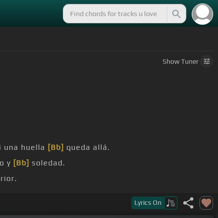
Show
Tuner
i una huella
[Bb]
queda allá.
o y
[Bb]
soledad.
rior.
Lyrics
On