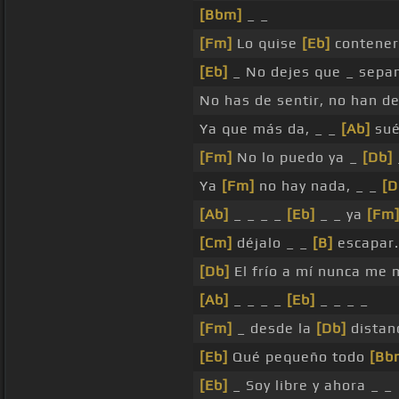
[Bbm]
_ _
[Fm]
Lo quise
[Eb]
contener
[Eb]
_ No dejes que _ sepa
No has de sentir, no han d
Ya que más da, _ _
[Ab]
sué
[Fm]
No lo puedo ya _
[Db]
Ya
[Fm]
no hay nada, _ _
[D
[Ab]
_ _ _ _
[Eb]
_ _ ya
[Fm
[Cm]
déjalo _ _
[B]
escapar.
[Db]
El frío a mí nunca me 
[Ab]
_ _ _ _
[Eb]
_ _ _ _
[Fm]
_ desde la
[Db]
distanc
[Eb]
Qué pequeño todo
[Bb
[Eb]
_ Soy libre y ahora _ _