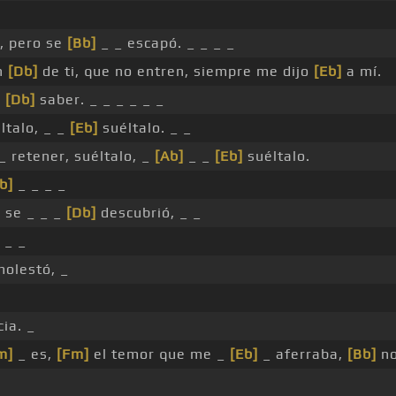
, pero se
[Bb]
_ _ escapó. _ _ _ _
n
[Db]
de ti, que no entren, siempre me dijo
[Eb]
a mí.
e
[Db]
saber. _ _ _ _ _ _
ltalo, _ _
[Eb]
suéltalo. _ _
_ retener, suéltalo, _
[Ab]
_ _
[Eb]
suéltalo.
b]
_ _ _ _
]
se _ _ _
[Db]
descubrió, _ _
 _ _
molestó, _
ia. _
m]
_ es,
[Fm]
el temor que me _
[Eb]
_ aferraba,
[Bb]
no