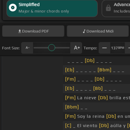
Simplified
Advanc
Major & minor chords only
Include
Download
PDF
Download
Midi
Font Size:
Tempo:
137
BPM
_ _ _ _
[Db]
_ _ _ _
[Eb]
_ _ _ _ _
[Bbm]
_ _ _
[Fm]
_ _ _ _
[Db]
_ _ _ _
[Eb]
_ _ _ _
[Bb]
_ _ _
[Fm]
La nieve
[Db]
brilla e
[Bbm]
_ _
[Fm]
Soy la reina
[Db]
en un
[C]
_ El viento
[Db]
aúlla y
[