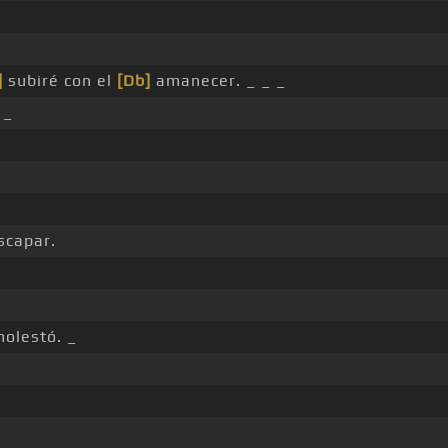
]
subiré con el
[Db]
amanecer. _ _ _
 _
scapar.
molestó. _