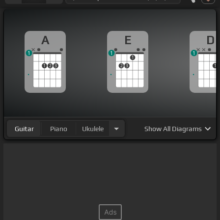
A
E
D
1
1
1
1
1
2
3
2
3
1
Guitar
Piano
Ukulele
Show
All Diagrams