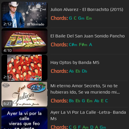
Julion Alvarez - El Borrachito (2015)
Chords:
G
C
G
E
m
m
2:12
El Baile Del San Juan Sonido Pancho
Chords:
C#
F#
A
m
m
4:10
Hay Ojitos by Banda MS
Chords:
A
E
D
b
b
b
2:12
Mi eterno Amor Secreto, Si no te
hubieras Ido, Se va muriendo mi
alma Julion Alvarez y su norteño Ba
Chords:
B
E
G
E
A
E
C
b
b
m
b
6:27
Ayer La Vi Por La Calle -Letra- Banda
Ms
Chords:
C
G
F
A
D
A
G
m
m