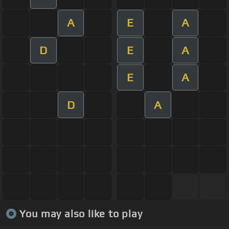
A
E
A
D
E
A
E
A
D
A
You may also like to play