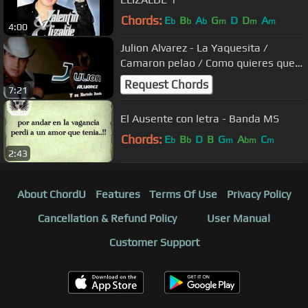
Chords:
E
B
A
G
D
D
A
b
b
b
m
m
m
4:00
Julion Alvarez - La Yaquesita /
Camaron pelao / Como quieres que
te quiera
Request Chords
7:21
El Ausente con letra - Banda MS
Chords:
E
B
D
B
G
A
C
b
b
m
bm
m
2:43
About ChordU
Features
Terms Of Use
Privacy Policy
Cancellation & Refund Policy
User Manual
Customer Support