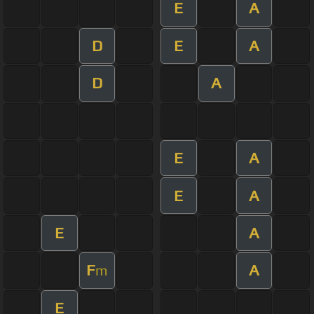
E
A
D
E
A
D
A
E
A
E
A
E
A
F
A
m
E