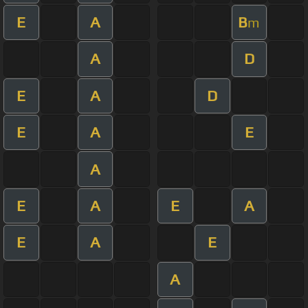
E
A
B
m
A
D
E
A
D
E
A
E
A
E
A
E
A
E
A
E
A