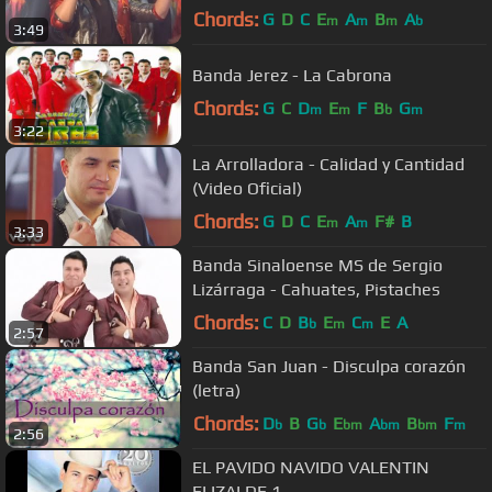
Chords:
G
D
C
E
A
B
A
m
m
m
b
3:49
Banda Jerez - La Cabrona
Chords:
G
C
D
E
F
B
G
m
m
b
m
3:22
La Arrolladora - Calidad y Cantidad
(Video Oficial)
Chords:
G
D
C
E
A
F#
B
m
m
3:33
Banda Sinaloense MS de Sergio
Lizárraga - Cahuates, Pistaches
Chords:
C
D
B
E
C
E
A
b
m
m
2:57
Banda San Juan - Disculpa corazón
(letra)
Chords:
D
B
G
E
A
B
F
b
b
bm
bm
bm
m
2:56
EL PAVIDO NAVIDO VALENTIN
ELIZALDE 1