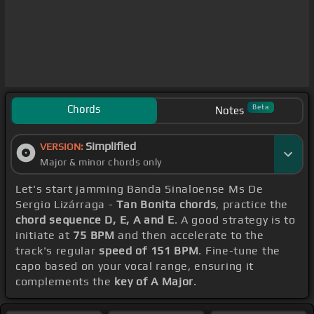
Chords
Beta
Notes
Simplified
VERSION:
Major & minor chords only
Let's start jamming Banda Sinaloense Ms De
Sergio Lizárraga -
Tan Bonita chords
, practice the
chord sequence D, E, A and E
. A good strategy is to
initiate at
75 BPM
and then accelerate to the
track's regular
speed of 151 BPM
. Fine-tune the
capo based on your vocal range, ensuring it
complements the
key of A Major
.