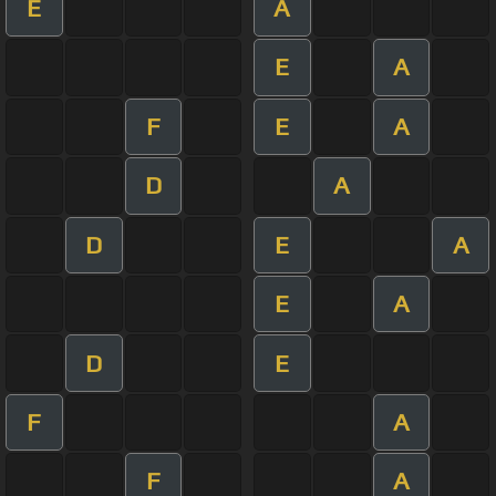
E
A
E
A
F
E
A
D
A
D
E
A
E
A
D
E
F
A
F
A