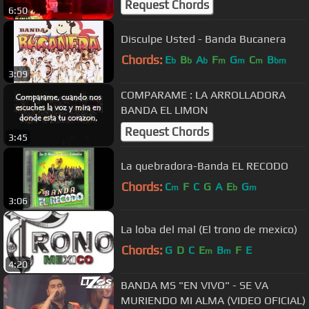
Request Chords
6:50
Disculpe Usted - Banda Bucanera
Chords:
E
B
A
F
G
C
B
b
b
b
m
m
m
bm
3:09
COMPARAME : LA ARROLLADORA
BANDA EL LIMON
Request Chords
3:45
La quebradora-Banda EL RECODO
Chords:
C
F
C
G
A
E
G
m
b
m
3:06
La loba del mal (El trono de mexico)
Chords:
G
D
C
E
B
F
E
m
m
4:20
BANDA MS "EN VIVO" - SE VA
MURIENDO MI ALMA (VIDEO OFICIAL)