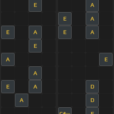
E
A
E
A
E
A
E
A
E
A
E
A
E
A
D
A
D
C#
F
m