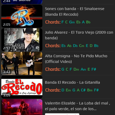
2:44
Sones con banda - El Sinaloense
(Banda El Recodo)
Chords:
F
C
G
E
A
B
m
b
b
2:05
Julio Alvarez - El Toro Viejo (2009 con
banda)
Chords:
E
A
D
C
E
D
B
b
b
b
m
b
2:57
Alta Consigna - No Te Pido Mucho
(Official Video)
Chords:
G
C
F
D
A
E
F#
m
m
3:43
Banda El Recodo - La Gitanilla
Chords:
D
E
G
A
C#
B
F#
m
m
3:09
Valentin Elizalde - La Loba del mal ,
el palo verde, el son de los
aguacates