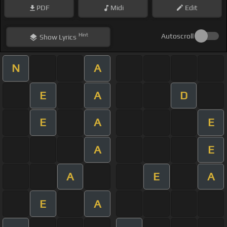
PDF
Midi
Edit
Hint
Autoscroll
Show
Lyrics
N
A
E
A
D
E
A
E
A
E
A
E
A
E
A