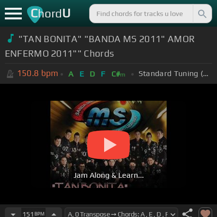
C
U
hord
"TAN BONITA" "BANDA MS 2011" AMOR
ENFERMO 2011"" Chords
150.8
bpm
Standard Tuning (EADGBE)
A
E
D
F
C#
m
Jam Along & Learn...
151
BPM