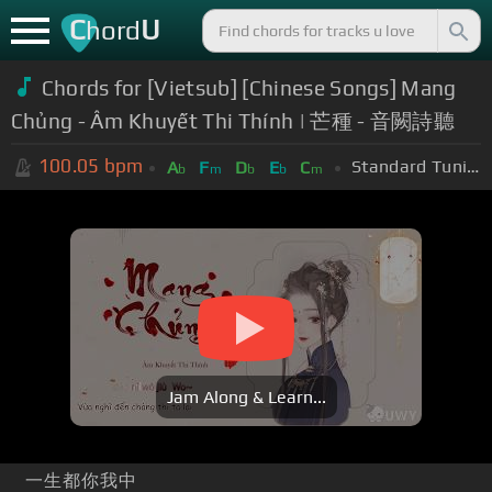
C
U
hord
Chords for [Vietsub] [Chinese Songs] Mang
Chủng - Âm Khuyết Thi Thính | 芒種 - 音闕詩聽
100.05
bpm
Standard Tuning (EADGBE)
A
F
D
E
C
b
m
b
b
m
Jam Along & Learn...
一生都你我中