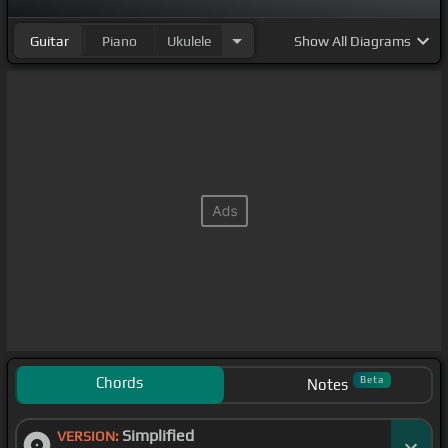
Guitar
Piano
Ukulele
Show
All Diagrams
Chords
Beta
Notes
Simplified
VERSION: