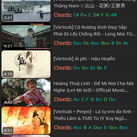
Thắng Nam || 出山 - 花粥/王勝男
Chords:
C#
F
C
D#
F
G
A#
m
3:21
[Vietsub] Cô Nương Xinh Đẹp Sắp
Phải Đi Lấy Chồng Rồi - Long Mai Tử
& Lão Miêu - MV Choir of Poems
Chords:
E
D
A
B
B
E
A
bm
b
bm
bm
b
b
4:37
[Vietsub] Ái phi - Hậu Huyền
Chords:
D
G
E
B
F
m
m
b
b
4:19
Hoàng Thuỳ Linh - Để Mị Nói Cho Mà
Nghe (Let Mi tell) | Official Music
Video
Chords:
A
C
F
G
E
D
D
m
m
m
4:42
[Vietsub + Pinyin] - Là tự em đa tình -
Thiếu Lâm & Thất Tú (Y Xuy Ngũ
Nguyệt) - Hồ Dương Lâm
Chords:
A
B
A
D
E
G
B
bm
bm
bm
bm
4:51