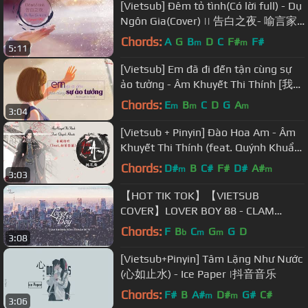
[Vietsub] Đêm tỏ tình(Có lời full) - Dụ
Ngôn Gia(Cover) || 告白之夜- 喻言家||
Nhạc hot tik tok
Chords:
A
G
B
D
C
F#
F#
m
m
5:11
[Vietsub] Em đã đi đến tận cùng sự
ảo tưởng - Âm Khuyết Thi Thính [我已
经到了幻想尽头 - 音阙诗听 ]
Chords:
E
B
C
D
G
A
m
m
m
3:04
[Vietsub + Pinyin] Đào Hoa Am - Âm
Khuyết Thi Thính (feat. Quýnh Khuẩn)
|| 桃花庵 - 音阙诗听 (feat.封茗囧菌)
Chords:
D#
B
C#
F#
D#
A#
m
m
3:03
【HOT TIK TOK】【VIETSUB
COVER】LOVER BOY 88 - CLAM
KHƯƠNG BẰNG X NGẬN MĨ VỊ |
Chords:
F
B
C
G
G
D
b
m
m
3:08
CALM 姜鵬 X 很美味
[Vietsub+Pinyin] Tâm Lặng Như Nước
(心如止水) - Ice Paper |抖音音乐
Chords:
F#
B
A#
D#
G#
C#
m
m
3:06