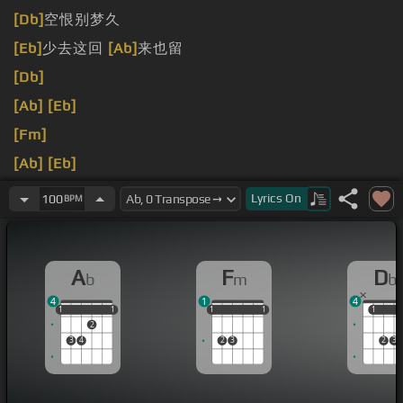
[Db]
空恨别梦久
[Eb]
少去这回
[Ab]
来也留
[Db]
[Ab]
[Eb]
[Fm]
[Ab]
[Eb]
[Fm]
夜显化的翅膀
Lyrics
On
100
BPM
A
F
D
b
m
b
4
1
4
1
1
1
1
1
1
1
1
1
1
1
1
1
2
3
4
2
3
2
3