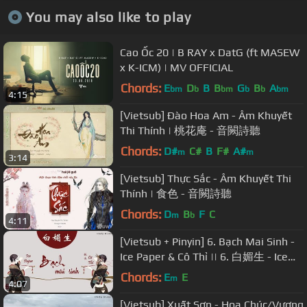
You may also like to play
Cao Ốc 20 | B RAY x DatG (ft MASEW
x K-ICM) | MV OFFICIAL
Chords:
E
D
B
B
G
B
A
bm
b
bm
b
b
bm
4:15
[Vietsub] Đào Hoa Am - Âm Khuyết
Thi Thính | 桃花庵 - 音闕詩聽
Chords:
D#
C#
B
F#
A#
m
m
3:14
[Vietsub] Thực Sắc - Âm Khuyết Thi
Thính | 食色 - 音闕詩聽
Chords:
D
B
F
C
m
b
4:11
[Vietsub + Pinyin] 6. Bạch Mai Sinh -
Ice Paper & Cô Thỉ || 6. 白媚生 - Ice
Paper & 孤矢
Chords:
E
E
m
4:07
[Vietsub] Xuất Sơn - Hoa Chúc/Vương