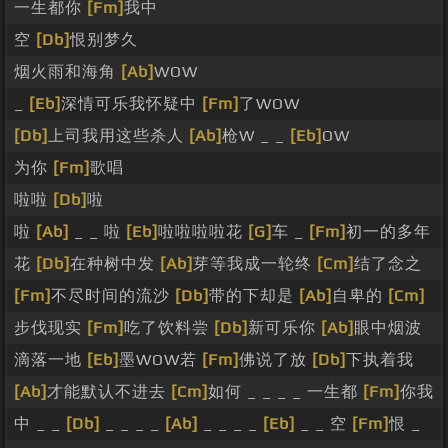
一生都你
[Fm]
我中
空
[Db]
恨别梦久
烟火雨和海角
[Ab]
WOW
_
[Eb]
深情可乐我怀疑中
[Fm]
了WOW
[Db]
上司我用这些杀人
[Ab]
枪W _ _
[Eb]
OW
为你
[Fm]
歌唱
啦啦
[Db]
啦
啦
[Ab]
_ _ 啦
[Eb]
啦啦啦啦花
[G]
车 _
[Fm]
初一的多年
花
[Db]
在种树中发
[Ab]
芽等我成一轮终
[Cm]
结了念之
[Fm]
不尽时间的流沙
[Db]
带的下却是
[Ab]
自卑的
[Cm]
步伐现实
[Fm]
吃了饮料尝
[Db]
新可乐你
[Ab]
眼中烟波
滴落一地
[Eb]
墨WOW若
[Fm]
佛说了放
[Db]
下执着我
[Ab]
才能默认不进去
[Cm]
如何 _ _ _ _ 一生都
[Fm]
你我
中 _ _
[Db]
_ _ _ _
[Ab]
_ _ _ _
[Eb]
_ _ 空
[Fm]
恨 _