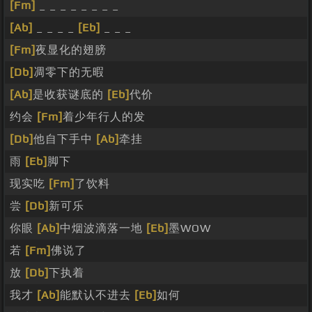
[Fm]
_ _ _ _ _ _ _ _
[Ab]
_ _ _ _
[Eb]
_ _ _
[Fm]
夜显化的翅膀
[Db]
凋零下的无暇
[Ab]
是收获谜底的
[Eb]
代价
约会
[Fm]
着少年行人的发
[Db]
他自下手中
[Ab]
牵挂
雨
[Eb]
脚下
现实吃
[Fm]
了饮料
尝
[Db]
新可乐
你眼
[Ab]
中烟波滴落一地
[Eb]
墨WOW
若
[Fm]
佛说了
放
[Db]
下执着
我才
[Ab]
能默认不进去
[Eb]
如何