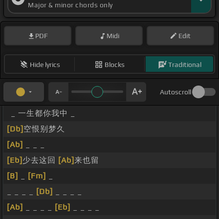
Major & minor chords only
PDF
Midi
Edit
Hide lyrics
Blocks
Traditional
Autoscroll
_ 一生都你我中 _
[Db]
空恨别梦久
[Ab]
_ _ _
[Eb]
少去这回
[Ab]
来也留
[B]
_
[Fm]
_
_ _ _ _
[Db]
_ _ _ _
[Ab]
_ _ _ _
[Eb]
_ _ _ _