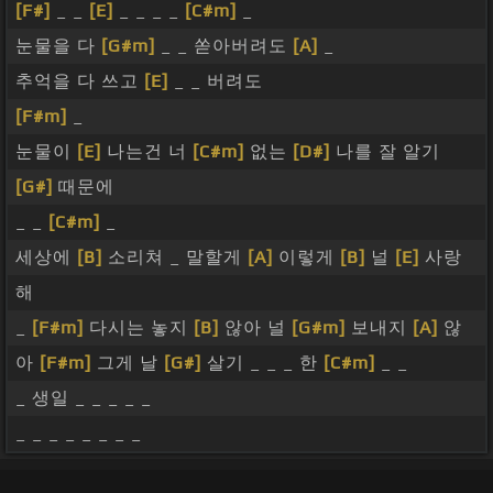
[F#]
_ _
[E]
_ _ _ _
[C#m]
_
눈물을 다
[G#m]
_ _ 쏟아버려도
[A]
_
추억을 다 쓰고
[E]
_ _ 버려도
[F#m]
_
눈물이
[E]
나는건 너
[C#m]
없는
[D#]
나를 잘 알기
[G#]
때문에
_ _
[C#m]
_
세상에
[B]
소리쳐 _ 말할게
[A]
이렇게
[B]
널
[E]
사랑
해
_
[F#m]
다시는 놓지
[B]
않아 널
[G#m]
보내지
[A]
않
아
[F#m]
그게 날
[G#]
살기 _ _ _ 한
[C#m]
_ _
_ 생일 _ _ _ _ _
_ _ _ _ _ _ _ _