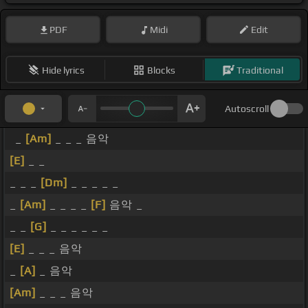
PDF
Midi
Edit
Hide lyrics
Blocks
Traditional
Autoscroll
_
[Am]
_ _ _ 음악
[E]
_ _
_ _ _
[Dm]
_ _ _ _ _
_
[Am]
_ _ _ _
[F]
음악 _
_ _
[G]
_ _ _ _ _ _
[E]
_ _ _ 음악
_
[A]
_ 음악
[Am]
_ _ _ 음악