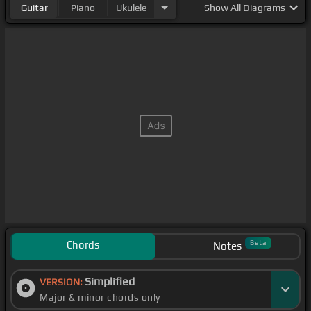
Guitar
Piano
Ukulele
Show
All Diagrams
Chords
Beta
Notes
Simplified
VERSION:
Major & minor chords only