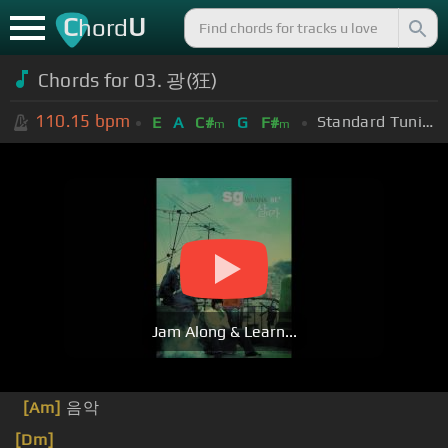
C
U
hord
Chords for
03. 광(狂)
110.15
bpm
Standard Tuning (EADGBE)
E
A
C#
G
F#
m
m
Jam Along & Learn...
[Am]
음악
[Dm]