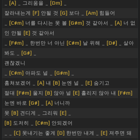
_
[A]
_ 그리움을 _
[Dm]
_
잘라내는게
[F]
안될 것
[G]
보다 _
[Am]
힘들어
_
[C#m]
너를 다시는 못 볼
[G#m]
것 같아서 _
[A]
너 없
인 안될
[E]
것 같아서
_
[F#m]
_ 한번만 너 아닌
[C#m]
날 위해 _
[D#]
_ 살아
봐도 _
[G#]
_
괜찮겠니
_
[C#m]
아파도 널 _
[G#m]
_
훔쳐보겠어 _
[A]
내
[B]
눈엔 널 _
[E]
숨기고
절대
[F#m]
울지
[B]
않아 널
[E]
흘리지 않아 내
[F#m]
눈엔 바로
[G#]
_
[A]
너니까
못
[B]
견디게 _ 그리워
[E]
_
[B]
도저히 _
[C#m]
안되겠어
_ _
[C]
못내기는 좋게
[D]
한번만 내게 _
[E]
져주면 돼