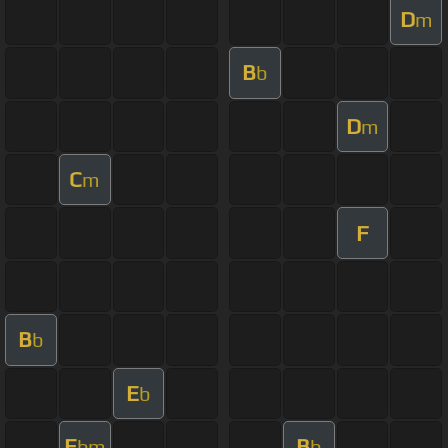
D
m
B
b
D
m
C
m
F
B
b
E
b
E
B
bm
b