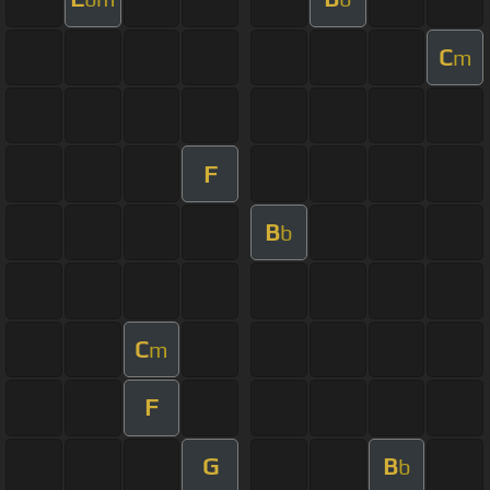
C
m
F
B
b
C
m
F
G
B
b