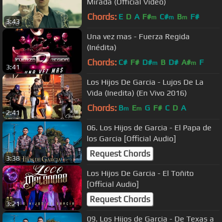
Mirada (Official Video)
Chords:
E
D
A
F#
C#
B
F#
m
m
m
3:43
Una vez mas - Fuerza Regida
(Inédita)
Chords:
C#
F#
D#
B
D#
A#
F
m
m
3:41
Los Hijos De Garcia - Lujos De La
Vida (Inedita) (En Vivo 2016)
Chords:
B
E
G
F#
C
D
A
m
m
2:41
06. Los Hijos de Garcia - El Papa de
los Garcia [Official Audio]
Request Chords
3:38
Los Hijos De Garcia - El Toñito
[Official Audio]
Request Chords
3:21
09. Los Hijos de Garcia - De Texas a