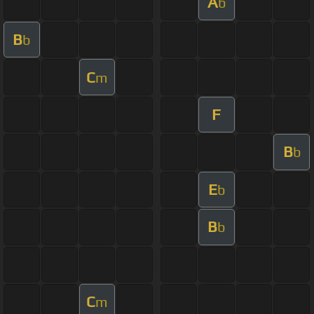
A
b
B
b
C
m
F
B
b
E
b
B
b
C
m