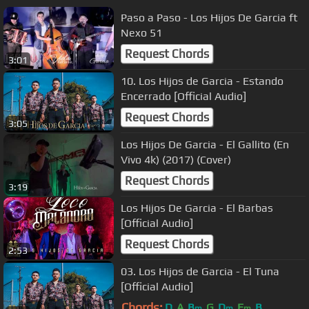
Paso a Paso - Los Hijos De Garcia ft
Nexo 51
Request Chords
3:01
10. Los Hijos de Garcia - Estando
Encerrado [Official Audio]
Request Chords
3:05
Los Hijos De Garcia - El Gallito (En
Vivo 4k) (2017) (Cover)
Request Chords
3:19
Los Hijos De Garcia - El Barbas
[Official Audio]
Request Chords
2:53
03. Los Hijos de Garcia - El Tuna
[Official Audio]
Chords:
D
A
B
G
D
E
B
m
m
m