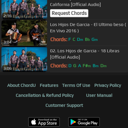
California [Official Audio]
Request Chords
2:16
Los Hijos De Garcia - El Ultimo beso (
En Vivo 2016 )
Chords:
F
C
D
B
G
m
b
m
3:04
02. Los Hijos de Garcia - 18 Libras
[Official Audio]
Chords:
D
G
A
F#
B
D
m
m
m
3:06
About ChordU
Features
Terms Of Use
Privacy Policy
Cancellation & Refund Policy
User Manual
Customer Support