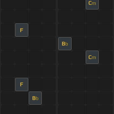
C
m
F
B
b
C
m
F
B
b