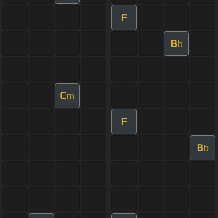
F
B
b
C
m
F
B
b