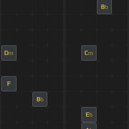
B
b
D
C
m
m
F
B
b
E
b