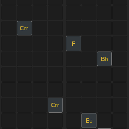
C
m
F
B
b
C
m
E
b