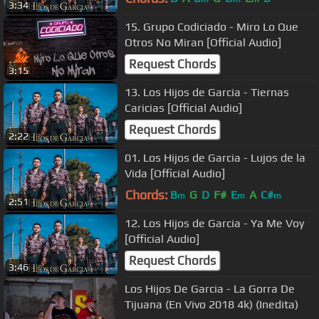
3:34
15. Grupo Codiciado - Miro Lo Que
Otros No Miran [Official Audio]
Request Chords
3:15
13. Los Hijos de Garcia - Tiernas
Caricias [Official Audio]
Request Chords
2:22
01. Los Hijos de Garcia - Lujos de la
Vida [Official Audio]
Chords:
B
G
D
F#
E
A
C#
m
m
m
2:51
12. Los Hijos de Garcia - Ya Me Voy
[Official Audio]
Request Chords
3:46
Los Hijos De Garcia - La Gorra De
Tijuana (En Vivo 2018 4k) (Inedita)