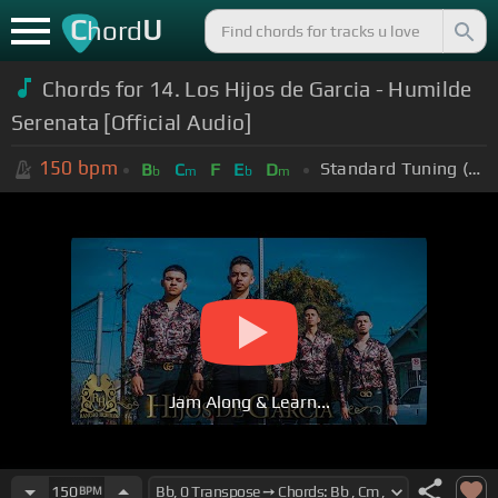
C
U
hord
Chords for 14. Los Hijos de Garcia - Humilde
Serenata [Official Audio]
150
bpm
Standard Tuning (EADGBE)
B
C
F
E
D
b
m
b
m
Jam Along & Learn...
150
BPM