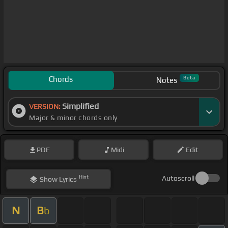
Chords
Beta
Notes
Simplified
VERSION:
Major & minor chords only
PDF
Midi
Edit
Hint
Autoscroll
Show
Lyrics
N
B
b