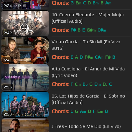
Chords:
G
E
C
D
B
B
A
m
m
m
2:24
10. Cuerda Elegante - Mujer Mujer
[Official Audio]
Chords:
F#
B
E
G#
C#
m
m
2:42
Virlan Garcia - Tu Sin Mi (En Vivo
2016)
Chords:
E
A
D
F#
C#
F#
B
m
m
5:41
Alta Consigna - El Amor de Mi Vida
(Lyric Video)
Chords:
F
C
B
G
D
E
C
m
b
m
b
2:56
05. Los Hijos de Garcia - El Sobrino
[Official Audio]
Chords:
C
G
A
D
F
E
B
m
m
2:53
J Tres - Todo Se Me Dio (En Vivo)