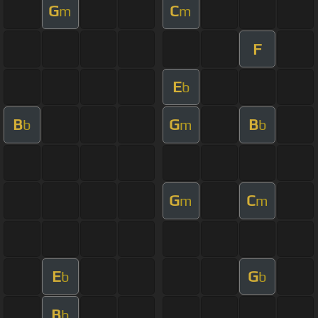
G
C
m
m
F
E
b
B
G
B
b
m
b
G
C
m
m
E
G
b
b
B
b