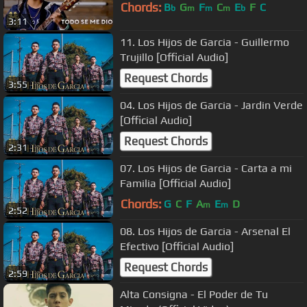
Chords:
B
G
F
C
E
F
C
b
m
m
m
b
3:11
11. Los Hijos de Garcia - Guillermo
Trujillo [Official Audio]
Request Chords
3:55
04. Los Hijos de Garcia - Jardin Verde
[Official Audio]
Request Chords
2:31
07. Los Hijos de Garcia - Carta a mi
Familia [Official Audio]
Chords:
G
C
F
A
E
D
m
m
2:52
08. Los Hijos de Garcia - Arsenal El
Efectivo [Official Audio]
Request Chords
2:59
Alta Consigna - El Poder de Tu