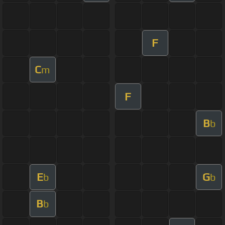
F
C
m
F
B
b
E
G
b
b
B
b