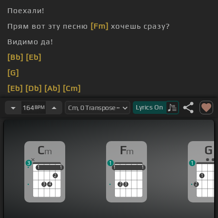
Поехали!
Прям вот эту песню
[Fm]
хочешь сразу?
Видимо да!
[Bb]
[Eb]
[G]
[Eb]
[Db]
[Ab]
[Cm]
[Eb]
[C]
Lyrics
On
164
BPM
C
F
G
m
m
3
1
1
1
1
1
1
1
1
1
1
1
1
2
1
3
4
2
3
2