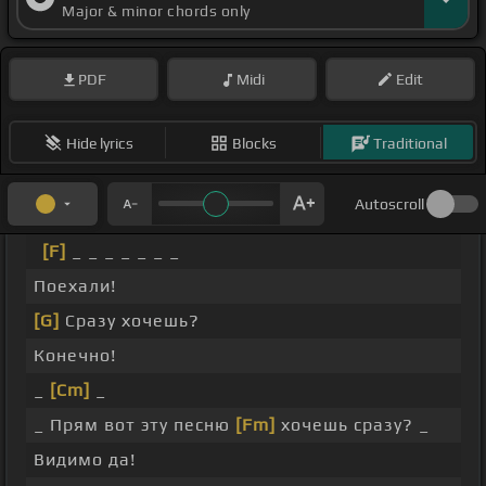
Major & minor chords only
PDF
Midi
Edit
Hide lyrics
Blocks
Traditional
Autoscroll
[F]
_ _ _ _ _ _ _
Поехали!
[G]
Сразу хочешь?
Конечно!
_
[Cm]
_
_ Прям вот эту песню
[Fm]
хочешь сразу? _
Видимо да!