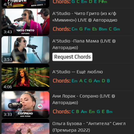
Chords:
G
C
E
D
E
F#
m
m
4:14
A'Studio - Чито Грито (из к/ф
«Мимино») LIVE @ Авторадио
Chords:
C
G
F
E
B
C
G
m
m
b
bm
m
3:43
A'Studio -Папа Мама (LIVE @
Авторадио)
Request Chords
3:53
A'Studio — Ещё люблю
Chords:
E
A
C
G
A
D
B
m
m
4:06
Ани Лорак - Сопрано (LIVE @
Авторадио)
Chords:
C
B
A
E
G
E
B
m
m
m
3:33
Ольга Бузова - "Антитела" Сингл
(Премьера 2022)