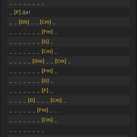
_ _ _ _ _ _ _ _
_
[F]
Да!
_ _
[Db]
_ _
[Cm]
_
_ _ _ _ _ _ _
[Fm]
_
_ _ _ _ _ _ _
[G]
_
_ _ _ _ _ _ _
[Cm]
_
_ _ _ _ _
[Gm]
_ _
[Cm]
_
_ _ _ _ _ _ _
[Fm]
_
_ _ _ _ _ _ _
[G]
_
_ _ _ _ _ _ _
[F]
_
_ _ _ _
[G]
_ _ _
[Cm]
_
_ _ _ _ _ _
[Fm]
_ _
_ _ _ _ _ _ _
[Cm]
_
_ _ _ _ _ _ _ _