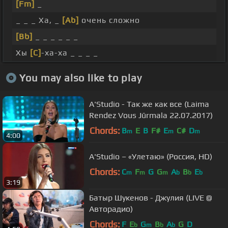
[Fm]
_
_ _ _ Ха, _
[Ab]
очень сложно
[Bb]
_ _ _ _ _ _
Хы
[C]
-ха-ха _ _ _ _
You may also like to play
A'Studio - Так же как все (Laima
Rendez Vous Jūrmala 22.07.2017)
Chords:
B
E
B
F#
E
C#
D
m
m
m
4:00
A'Studio – «Улетаю» (Россия, HD)
Chords:
C
F
G
G
A
B
E
m
m
m
b
b
b
3:19
Батыр Шукенов - Джулия (LIVE @
Авторадио)
Chords:
F
E
G
B
A
G
D
b
m
b
b