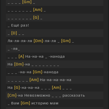
_ _ _ _
[Gm]
_
_ _ _ _ _ _ _
[Am]
_
_ _ _ _ _ _ _
[G]
_
_ Ещё раз!
_
[D]
_ _
Ля-ля-ля-ля
[Dm]
-ля-ля _
[Gm]
_
_ -ля_
_ _ _
[A]
На-на-на _ -нанода
На
[Dm]
-на _ _ _ _ _ _ _ _
_ _ _ -на-на
[Gm]
-нанода
_ _ _ _ _ _
[Am]
На-на-на-на-на
На
[G]
-на-на-на _ _ _
[Am]
_ _ _
[Cm]
-на Невозможно _ _ _ рассказать
_ Вам
[Gm]
историю мам