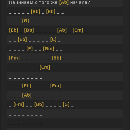
Начинаем с того же
[Ab]
начала? _
_ _ _ _ _
[Bb]
_
[Eb]
_ _
_ _ _
[G]
_ _ _ _ _
[Eb]
_
[Db]
_ _ _ _ _
[Ab]
_
[Cm]
_
_ _
[Eb]
_ _ _ _ _
[C]
_
_ _ _ _
[F]
_ _
[Gm]
_ _
[Fm]
_ _ _ _ _ _ _
[Bb]
_
_ _ _ _ _ _ _
[Cm]
_
_ _ _ _ _ _ _ _
_ _ _
[Eb]
_ _ _ _
[Fm]
_
_ _ _
[Ab]
_ _ _ _ _
_
[Fm]
_ _
[Bb]
_ _ _ _
[G]
_
_ _ _ _ _ _ _ _
_ _ _ _ _ _ _ _