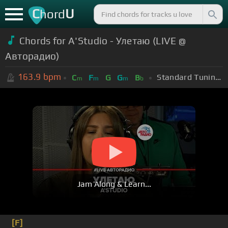
C
U
hord
Chords for A'Studio - Улетаю (LIVE @
Авторадио)
163.9
bpm
Standard Tuning (EADGBE)
C
F
G
G
B
m
m
m
b
Jam Along & Learn...
[F]