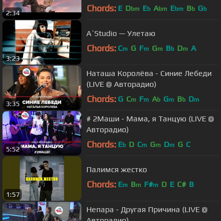
Chords:
E
D
E
A
E
B
G
bm
b
bm
bm
b
b
2:34
A`Studio — Улетаю
Chords:
C
G
F
G
B
D
A
m
m
m
b
m
3:23
Наташа Королёва - Синие Лебеди
(LIVE @ Авторадио)
Chords:
G
C
F
A
G
B
D
m
m
b
m
b
m
3:35
# 2Маши - Мама, я Танцую (LIVE @
Авторадио)
Chords:
E
D
C
G
D
G
C
b
m
m
m
5:52
Палимся жестко
Chords:
E
B
F#
D
E
C#
B
m
m
m
1:57
Непара - Другая Причина (LIVE @
Авторадио)