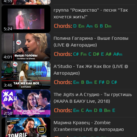
4:59
группа "Рождество" - песня "Так
хочется жить!"
Chords:
D
E
A
G
B
D
m
m
m
5:24
Полина Гагарина - Выше Головы
(LIVE @ Авторадио)
Chords:
C#
F
C
D#
E
A#
A#
m
m
4:01
A'Studio - Так Же Как Все (LIVE @
Авторадио)
Chords:
E
B
B
E
F#
D
C#
m
m
3:46
The Jigits и А Студио - Ты грустишь
(ЖАРА В БАКУ Live, 2018)
Chords:
E
C
A
D
B
B
E
m
m
m
2:58
Марина Кравец - Zombie
(Cranberries) LIVE @ Авторадио