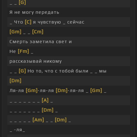
_ _
[G]
Я не могу передать
_ Что
[C]
я чувствую _ сейчас
[Gm]
_ _
[Cm]
Смерть заметила свет и
Не
[Fm]
_
рассказывай никому
_ _
[G]
Но то, что с тобой были _ _ мы
[Dm]
Ля-ля
[Gm]
-ля-ля
[Dm]
-ля-ля _
[Gm]
_
_ _ _ _ _ _ _
[A]
_
_ _ _ _ _ _ _
[Dm]
_
_ _ _ _ _
[Am]
_ _
[Dm]
_
_ -ля_