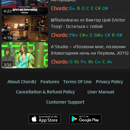
Chords:
E
B
D
C
E
C#
D#
m
4:22
@filatovkaras vs Виктор Цой (Victor
Tsoy) - Остаться с тобой
Chords:
F#
C#
E
G#
C#
B
G#
m
m
m
4:15
A'Studio – «Позвони мне, позвони»
(Новогодняя ночь на Первом, 2015)
Chords:
G
E
F
B
C
C
A
b
m
b
m
b
3:52
About ChordU
Features
Terms Of Use
Privacy Policy
Cancellation & Refund Policy
User Manual
Customer Support