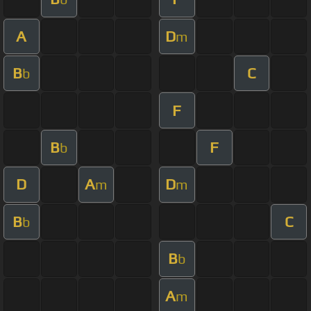
A
D
m
B
C
b
F
B
F
b
D
A
D
m
m
B
C
b
B
b
A
m