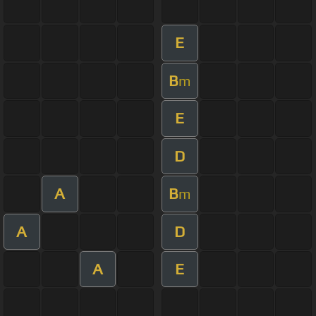
E
B
m
E
D
A
B
m
A
D
A
E