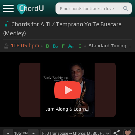
C
U
hord
Chords for A Ti / Temprano Yo Te Buscare
(Medley)
106.05
bpm
Standard Tuning (EADGBE)
D
B
F
A
C
b
m
Jam Along & Learn...
106
BPM