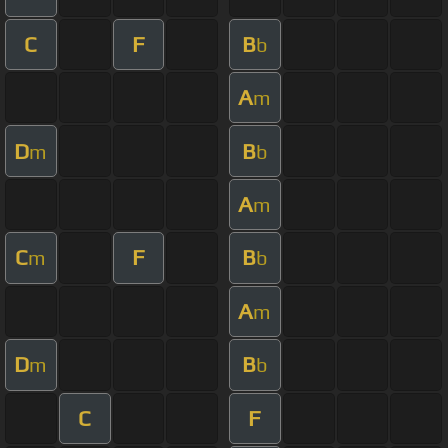
C
F
B
b
A
m
D
B
m
b
A
m
C
F
B
m
b
A
m
D
B
m
b
C
F