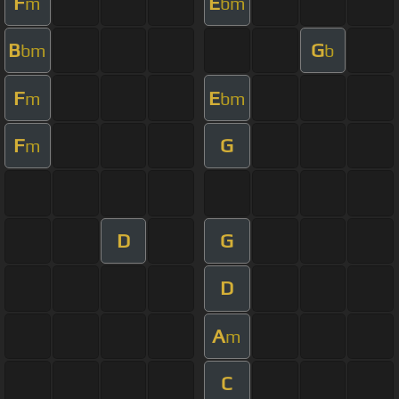
F
E
m
bm
B
G
bm
b
F
E
m
bm
F
G
m
D
G
D
A
m
C