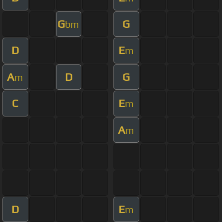
G
G
bm
D
E
m
A
D
G
m
C
E
m
A
m
D
E
m