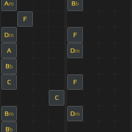
A
B
m
b
F
D
F
m
A
D
m
B
b
C
F
C
B
D
m
m
B
b