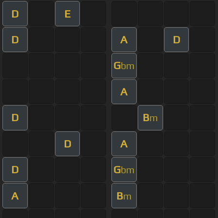
D
E
D
A
D
G
bm
A
D
B
m
D
A
D
G
bm
A
B
m