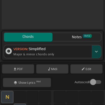
Chords
Beta
Notes
Simplified
VERSION:
Major & minor chords only
PDF
Midi
Edit
Hint
Autoscroll
Show
Lyrics
N