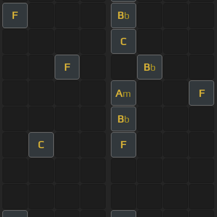
F
B
b
C
F
B
b
A
F
m
B
b
C
F