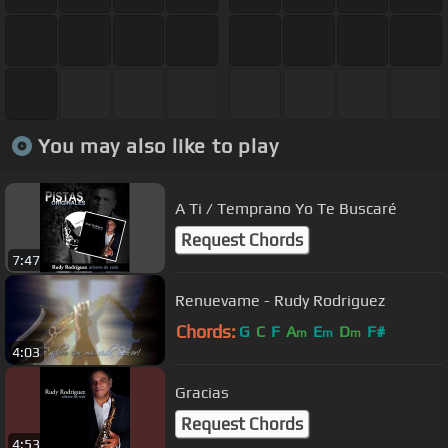
You may also like to play
A Ti / Temprano Yo Te Buscaré
Request Chords
7:47
Renuevame - Rudy Rodriguez
Chords:
G
C
F
A
E
D
F#
m
m
m
4:03
Gracias
Request Chords
4:53