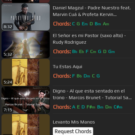
Daniel Magzul - Padre Nuestro feat.
Marvin Cuá & Profeta Kervin
Medrano (Video Oficial)
Chords:
C
G
E
D
B
A
m
m
m
8:32
El Señor es mi Pastor (saxo alto) -
Rudy Rodriguez
Chords:
B
E
F
C
G
D
G
b
b
m
m
5:32
Tu Estas Aqui
Chords:
F
B
D
C
G
b
m
5:24
Digno - Al que esta sentado en el
trono - Marcos Brunet - Tutorial Sax
Alto - Samy Montalvan #6
Chords:
A
E
D
F#
B
D
C#
m
m
m
m
7:15
Levanto Mis Manos
Request Chords