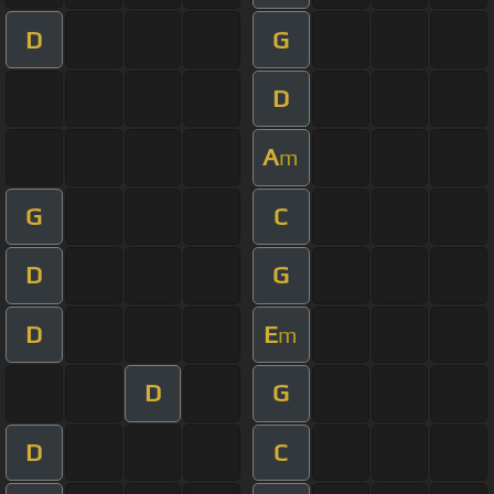
D
G
D
A
m
G
C
D
G
D
E
m
D
G
D
C