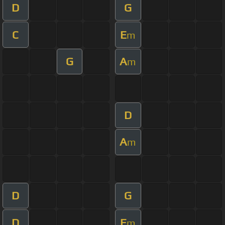
D
G
C
E
m
G
A
m
D
A
m
D
G
D
E
m