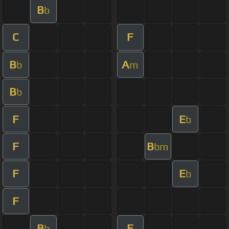
B
b
C
F
B
A
b
m
B
b
F
E
b
F
B
bm
F
E
b
F
B
F
b