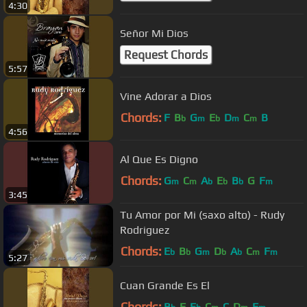
4:30
Señor Mi Dios
Request Chords
5:57
Vine Adorar a Dios
Chords:
F
B
G
E
D
C
B
b
m
b
m
m
4:56
Al Que Es Digno
Chords:
G
C
A
E
B
G
F
m
m
b
b
b
m
3:45
Tu Amor por Mi (saxo alto) - Rudy
Rodriguez
Chords:
E
B
G
D
A
C
F
b
b
m
b
b
m
m
5:27
Cuan Grande Es El
Chords:
B
F
E
C
C
D
F