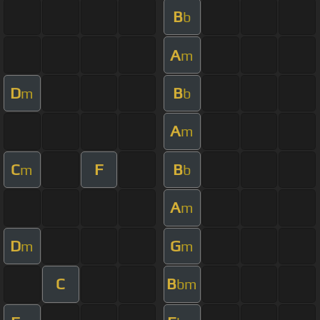
B
b
A
m
D
B
m
b
A
m
C
F
B
m
b
A
m
D
G
m
m
C
B
bm