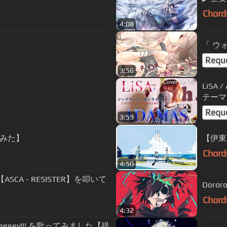
Chord
4:08
Requ
3:56
LiS
テーマ】 
Requ
3:59
みた】
【伊東
Chord
4:50
 Full【ASCA - RESISTER】を叩いて
Doror
Chord
4:32
eeeeey!!! を歌ってみました【提