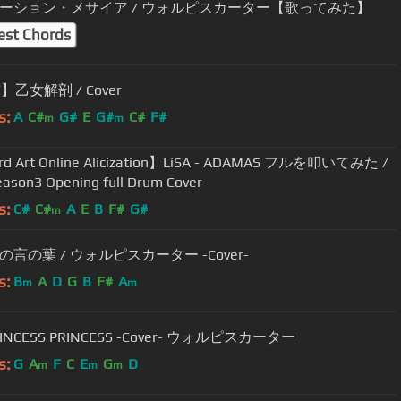
ーション・メサイア / ウォルピスカーター【歌ってみた】
est Chords
】乙女解剖 / Cover
s:
A
C#
G#
E
G#
C#
F#
m
m
d Art Online Alicization】LiSA - ADAMAS フルを叩いてみた /
SAO Season3 Opening full Drum Cover
s:
C#
C#
A
E
B
F#
G#
m
言の葉 / ウォルピスカーター -Cover-
s:
B
A
D
G
B
F#
A
m
m
RINCESS PRINCESS -Cover- ウォルピスカーター
s:
G
A
F
C
E
G
D
m
m
m