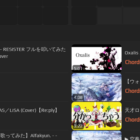
ASCA - RESISTER フルを叩いてみた
Oxa
over
Chord
5:01
【ウォ
Chord
4:08
A (Cover)【Re:ply】
天才ロ
Chord
3:22
みた】Alfakyun. - -
▶︎ 