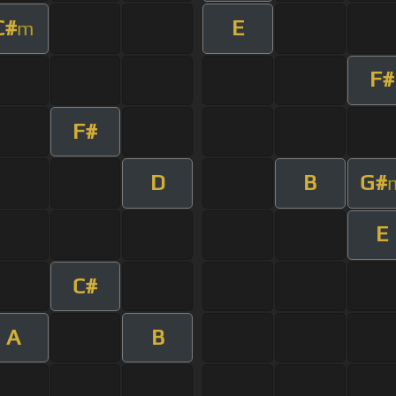
C#
E
m
F#
F#
D
B
G#
E
C#
A
B