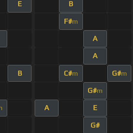
E
B
F#
m
A
A
B
C#
G#
m
m
G#
m
A
E
m
G#