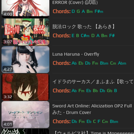
ERROR (Cover) (試唱）
Chords:
D
G
A
B
F#
m
m
4:00
脱法ロック 歌った 【あらき】
Chords:
E
B
C#
D
A
B
F#
m
m
3:07
Luna Haruna - Overfly
Chords:
A
E
D
F
B
C
A
b
b
b
m
bm
m
bm
4:27
イドラのサーカス／まふまふ【歌って
Chords:
A
F
E
B
D
G
B
b
m
b
b
b
b
3:32
Sword Art Online: Alicization OP2
みた - Drum Cover
Chords:
D
F
E
C
F
C
B
b
m
b
m
bm
4:01
【ウォルピス社】Time is Moneeeee