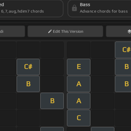
ed
Bass
s 6,7,aug,hdim7 chords
Advance chords for bass
di
Edit
This Version
C#
C#
E
B
B
A
B
B
A
C