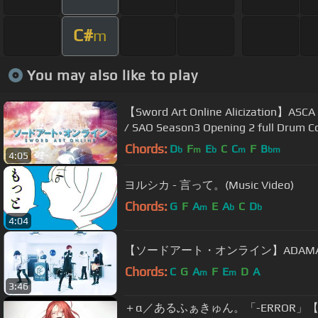
C#
m
You may also like to play
【Sword Art Online Alicization】
/ SAO Season3 Opening 2 full Drum C
Chords:
D
F
E
C
C
F
B
b
m
b
m
bm
4:05
ヨルシカ - 言って。(Music Video)
Chords:
G
F
A
E
A
C
D
m
b
b
4:04
【ソードアート・オンライン】ADAMAS／LiS
Chords:
C
G
A
F
E
D
A
m
m
3:46
＋α／あるふぁきゅん。「-ERROR」【歌って