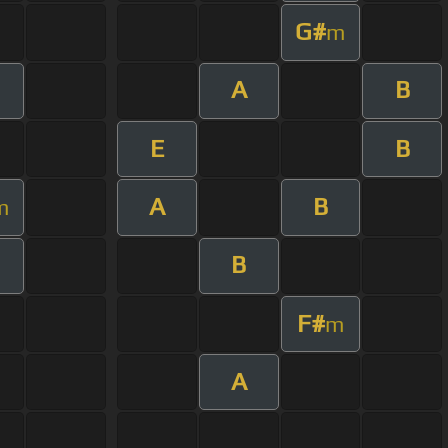
G#
m
A
B
E
B
A
B
m
B
F#
m
A