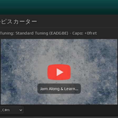
- ウォルピスカーター
Tuning:
Standard Tuning (EADGBE)
Capo:
+0
fret
Jam Along & Learn...