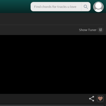
Show
Tuner