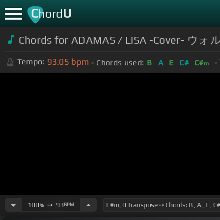
C
U
hord
Chords for ADAMAS / LiSA -Cover
93.05
bpm
Tempo:
Chords used:
B
A
E
C#
C#
m
100
➙
93
BPM
%