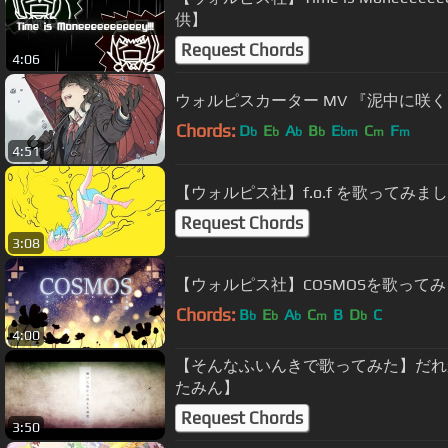
供】
Request Chords
4:06
ウォルピスカーター MV 『泥中に咲
Chords:
D
E
A
B
E
C
F
b
b
b
b
bm
m
m
4:51
【ウォルピス社】f.o.f を歌ってみま
Request Chords
3:08
【ウォルピス社】COSMOSを歌って
Chords:
B
E
A
C
B
D
C
b
b
b
m
b
4:00
【そんなふいんきで歌ってみた】だれ
たみん】
Request Chords
3:50