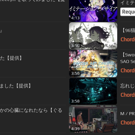
イミテ
Requ
4:13
く』
【96猫
Chord
3:50
【Swor
した【提供】
Chord
3:56
みました【提供】
忘れじの
Chord
3:58
かの心臓になれたなら【ぐる
M / P
Chord
4:39