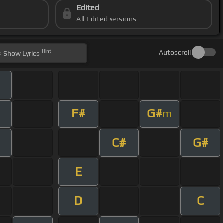
Edited
All Edited versions
Hint
Autoscroll
Show
Lyrics
F#
G#
m
C#
G#
E
D
C