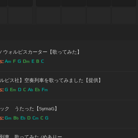
lis / ウォルピスカーター【歌ってみた】
s:
A
F
G
D
E
B
C
m
m
ルピス社】空奏列車を歌ってみました【提供】
s:
G
E
D
C
A
E
F
m
b
b
m
ック うたった【SymaG】
s:
G
B
E
D
C
C
G
m
b
b
m
空奏列車 歌ってみた /めありー