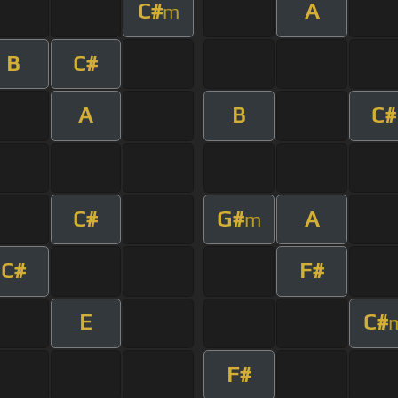
C#
A
m
B
C#
A
B
C#
C#
G#
A
m
C#
F#
E
C#
F#