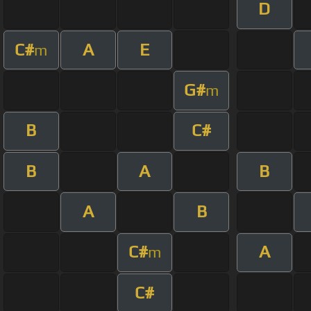
D
C#
A
E
m
G#
m
B
C#
B
A
B
A
B
C#
A
m
C#