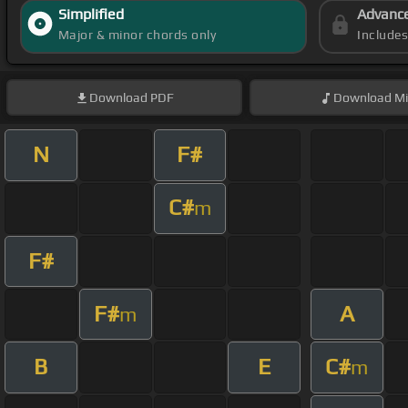
Simplified
Advanc
Major & minor chords only
Include
Download
PDF
Download
Mi
N
F#
C#
m
F#
F#
A
m
B
E
C#
m