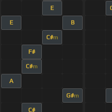
E
E
B
C#
m
F#
C#
m
A
G#
m
C#