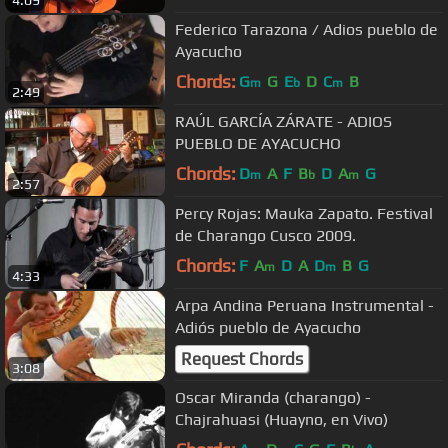
Federico Tarazona / Adios pueblo de
Ayacucho
Chords:
G
G
E
D
C
B
m
b
m
2:49
RAÚL GARCÍA ZÁRATE - ADIOS
PUEBLO DE AYACUCHO
Chords:
D
A
F
B
D
A
G
m
b
m
2:57
Percy Rojas: Mauka Zapato. Festival
de Charango Cusco 2009.
Chords:
F
A
D
A
D
B
G
m
m
4:33
Arpa Andina Peruana Instrumental -
Adiós pueblo de Ayacucho
Request Chords
3:08
Oscar Miranda (charango) -
Chajrahuasi (Huayno, en Vivo)