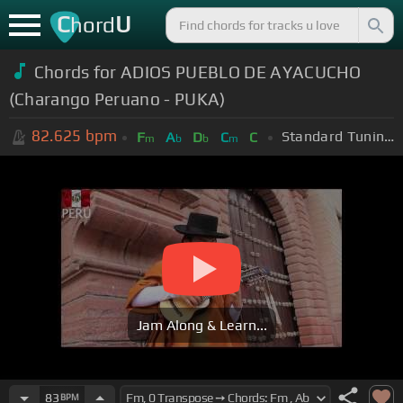
C
U
hord
Chords for ADIOS PUEBLO DE AYACUCHO
(Charango Peruano - PUKA)
82.625
bpm
Standard Tuning (EADGBE)
F
A
D
C
C
m
b
b
m
Jam Along & Learn...
83
BPM