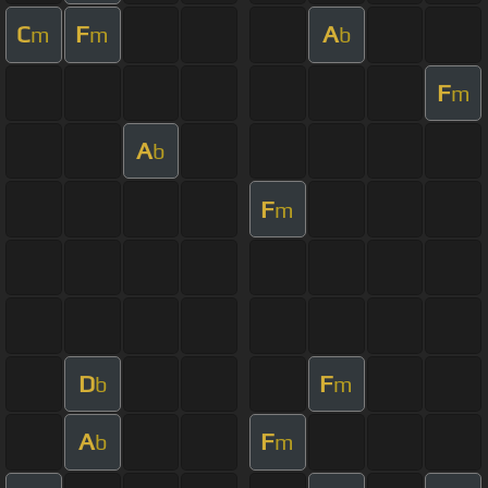
C
F
A
m
m
b
F
m
A
b
F
m
D
F
b
m
A
F
b
m