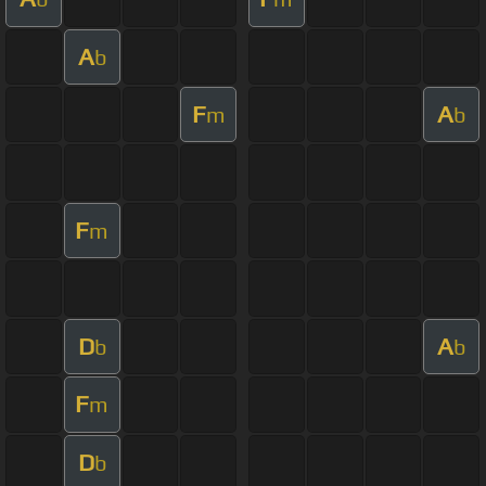
A
b
F
A
m
b
F
m
D
A
b
b
F
m
D
b