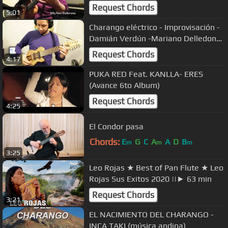
Request Chords
5:01
Charango eléctrico - Improvisación -
Damián Verdún -Mariano Delledonne
Luthier
Request Chords
4:17
PUKA RED Feat. KANLLA- ERES
(Avance 6to Album)
Request Chords
4:25
El Condor pasa
Chords:
E
G
C
A
A
D
B
m
m
m
3:25
Leo Rojas ★ Best of Pan Flute ★ Leo
Rojas Sus Exitos 2020 ||► 63 min
Request Chords
3:21
EL NACIMIENTO DEL CHARANGO -
INCA TAKI (música andina)