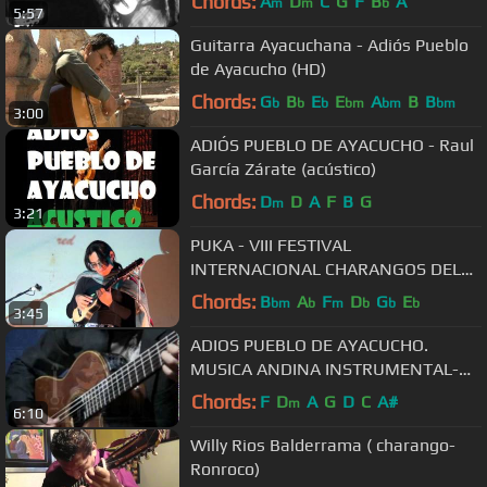
Chords:
A
D
C
G
F
B
A
m
m
b
5:57
Guitarra Ayacuchana - Adiós Pueblo
de Ayacucho (HD)
Chords:
G
B
E
E
A
B
B
b
b
b
bm
bm
bm
3:00
ADIÓS PUEBLO DE AYACUCHO - Raul
García Zárate (acústico)
Chords:
D
D
A
F
B
G
m
3:21
PUKA - VIII FESTIVAL
INTERNACIONAL CHARANGOS DEL
MUNDO CUSCO 2012
Chords:
B
A
F
D
G
E
bm
b
m
b
b
b
3:45
ADIOS PUEBLO DE AYACUCHO.
MUSICA ANDINA INSTRUMENTAL-
GAVILAN
Chords:
F
D
A
G
D
C
A#
m
6:10
Willy Rios Balderrama ( charango-
Ronroco)