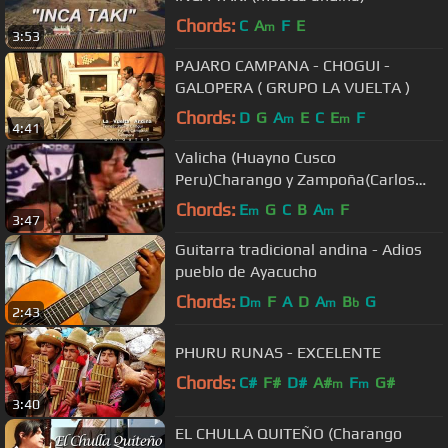
Chords:
C
A
F
E
m
3:53
PAJARO CAMPANA - CHOGUI -
GALOPERA ( GRUPO LA VUELTA )
Chords:
D
G
A
E
C
E
F
m
m
4:41
Valicha (Huayno Cusco
Peru)Charango y Zampoña(Carlos
Carm..)
Chords:
E
G
C
B
A
F
m
m
3:47
Guitarra tradicional andina - Adios
pueblo de Ayacucho
Chords:
D
F
A
D
A
B
G
m
m
b
2:43
PHURU RUNAS - EXCELENTE
Chords:
C#
F#
D#
A#
F
G#
m
m
3:40
EL CHULLA QUITEÑO (Charango