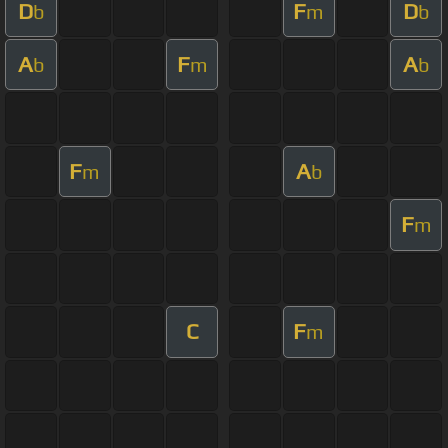
D
F
D
b
m
b
A
F
A
b
m
b
F
A
m
b
F
m
C
F
m