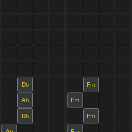
D
F
b
m
A
F
b
m
D
F
b
m
A
F
b
m