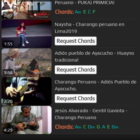
Peruano - PUKA) PRIMICIA!
Chords:
A
E
C
F
m
2:49
Naysha - Charango peruano en
Lima2019
Request Chords
1:55
Adiós pueblo de Ayacucho - Huayno
tradicional
Request Chords
5:58
Charango Peruano - Adiós Pueblo de
Ayacucho.
Request Chords
2:20
Jesús Alvarado - Gentil Gaviota -
Charango Peruano
Chords:
A
C
D
G
A
E
G
m
m
m
4:29