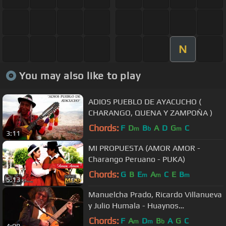
N
You may also like to play
ADIOS PUEBLO DE AYACUCHO (
CHARANGO, QUENA Y ZAMPOÑA )
Chords:
F
D
B
A
D
G
C
m
b
m
3:11
MI PROPUESTA (AMOR AMOR -
Charango Peruano - PUKA)
Chords:
G
B
E
A
C
E
B
m
m
m
5:13
Manuelcha Prado, Ricardo Villanueva
y Julio Humala - Huaynos
ayacuchanos
Chords:
F
A
D
B
A
G
C
m
m
b
4:09