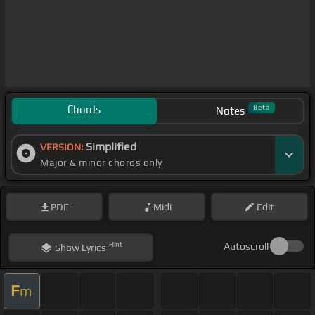
Chords
Beta
Notes
Simplified
VERSION:
Major & minor chords only
PDF
Midi
Edit
Hint
Autoscroll
Show
Lyrics
F
m