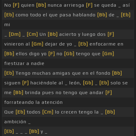
No
[F]
quien
[Bb]
nunca arriesga
[F]
se queda _ así
[Eb]
como todo el que pasa hablando
[Bb]
de _
[Eb]
mi
_
[Dm]
_
[Cm]
Un
[Bb]
acierto y luego dos
[F]
vinieron al
[Gm]
dejar de yo _
[Eb]
enfocarme en
[Bb]
ellos digo yo
[F]
no
[Gb]
tengo que
[Gm]
fiestizar a nadie
[Eb]
Tengo muchas amigas que en el fondo
[Bb]
siguen
[F]
haciéndole al _ león,
[Gb]
_
[Eb]
solo se
me
[Bb]
brinda pues no tengo que andar
[F]
forrateando la atención
Que
[Eb]
todos
[Cm]
lo crecen tengo la _
[Bb]
ambición _
[Eb]
_ _ _
[Bb]
y _