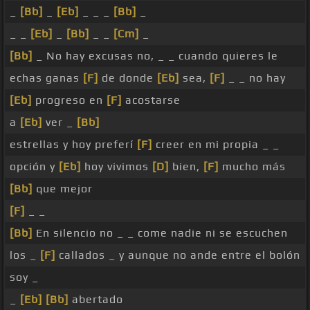
_
[Bb]
_
[Eb]
_ _ _
[Bb]
_
_ _
[Eb]
_
[Bb]
_ _
[Cm]
_
[Bb]
_ No hay excusas no, _ _ cuando quieres le
echas ganas
[F]
de donde
[Eb]
sea,
[F]
_ _ no hay
[Eb]
progreso en
[F]
acostarse
a
[Eb]
ver _
[Bb]
estrellas y hoy preferí
[F]
creer en mi propia _ _
opción y
[Eb]
hoy vivimos
[D]
bien,
[F]
mucho más
[Bb]
que mejor
[F]
_ _
[Bb]
En silencio no _ _ come nadie ni se escuchen
los _
[F]
callados _ y aunque no ande entre el bolón
soy _
_
[Eb]
[Bb]
abertado