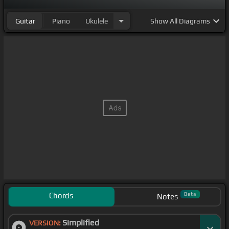
Guitar
Piano
Ukulele
Show
All Diagrams
Chords
Beta
Notes
Simplified
VERSION: