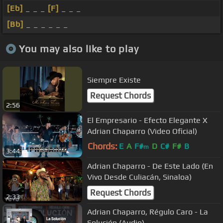
[Eb]
_ _ _
[F]
_ _ _
[Bb]
_ _ _ _ _ _
You may also like to play
Siempre Existe
Request Chords
2:56
El Empresario - Efecto Elegante X
Adrian Chaparro (Video Oficial)
Chords:
E
A
F#
D
C#
F#
B
m
3:44
Adrian Chaparro - De Este Lado (En
Vivo Desde Culiacán, Sinaloa)
Request Chords
2:33
Adrian Chaparro, Régulo Caro - La
Solución (Audio)