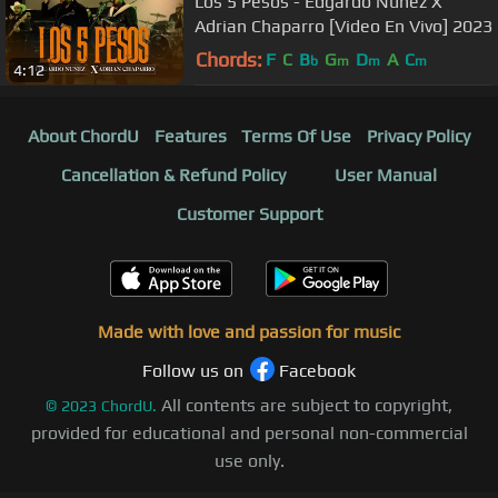
Los 5 Pesos - Edgardo Nuñez X
Adrian Chaparro [Video En Vivo] 2023
Chords:
F
C
B
G
D
A
C
b
m
m
m
4:12
About ChordU
Features
Terms Of Use
Privacy Policy
Cancellation & Refund Policy
User Manual
Customer Support
Made with love and passion for music
Follow us on
Facebook
All contents are subject to copyright,
©
2023
ChordU.
provided for educational and personal non-commercial
use only.