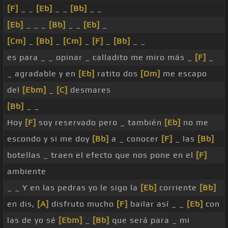
[F]
_ _
[Eb]
_ _
[Bb]
_ _
[Eb]
_ _ _
[Bb]
_ _
[Eb]
_
[Cm]
_
[Bb]
_
[Cm]
_
[F]
_
[Bb]
_ _
es para _ _ opinar _ calladito me miro más _
[F]
_
_ agradable y en
[Eb]
ratito dos
[Dm]
me escapo
del
[Ebm]
_
[C]
desmares
[Bb]
_ _
Hoy
[F]
soy reservado pero _ también
[Eb]
no me
escondo y si me doy
[Bb]
a _ conocer
[F]
_ las
[Bb]
botellas _ traen el efecto que nos pone en el
[F]
ambiente
_ _ Y en las pedras yo le sigo la
[Eb]
corriente
[Bb]
en dis,
[A]
disfruto mucho
[F]
bailar así _ _
[Eb]
con
las de yo sé
[Ebm]
_
[Bb]
que será para _ mi