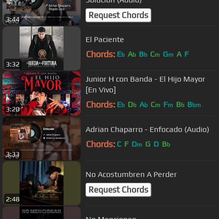
Request Chords
3:44
El Paciente
Chords:
E
A
B
C
G
A
F
b
b
b
m
m
3:32
Junior H con Banda - El Hijo Mayor
[En Vivo]
Chords:
E
D
A
C
F
B
B
b
b
b
m
m
b
bm
3:20
Adrian Chaparro - Enfocado (Audio)
Chords:
C
F
D
G
D
B
m
b
3:33
No Acostumbren A Perder
Request Chords
2:48