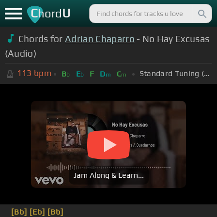
C
U
hord
Chords for
Adrian Chaparro
- No Hay Excusas
(Audio)
113
bpm
Standard Tuning (EADGBE)
B
E
F
D
C
b
b
m
m
Jam Along & Learn...
[Bb]
[Eb]
[Bb]