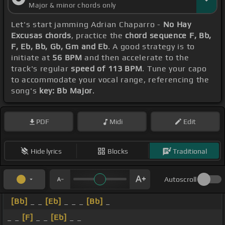
Major & minor chords only
Let's start jamming Adrian Chaparro -
No Hay
Excusas chords
, practice the
chord sequence F, Bb,
F, Eb, Bb, Gb, Gm and Eb
. A good strategy is to
initiate at
56 BPM
and then accelerate to the
track's regular
speed of 113 BPM
. Tune your capo
to accommodate your vocal range, referencing the
song's
key: Bb Major
.
PDF
Midi
Edit
Hide lyrics
Blocks
Traditional
Autoscroll
[Bb]
_ _
[Eb]
_ _ _
[Bb]
_
_ _
[F]
_ _
[Eb]
_ _