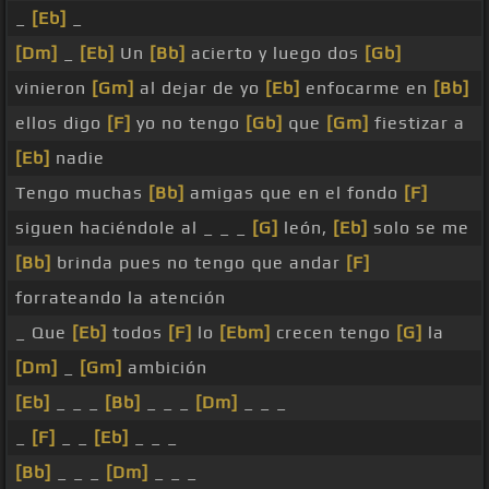
_
[Eb]
_
[Dm]
_
[Eb]
Un
[Bb]
acierto y luego dos
[Gb]
vinieron
[Gm]
al dejar de yo
[Eb]
enfocarme en
[Bb]
ellos digo
[F]
yo no tengo
[Gb]
que
[Gm]
fiestizar a
[Eb]
nadie
Tengo muchas
[Bb]
amigas que en el fondo
[F]
siguen haciéndole al _ _ _
[G]
león,
[Eb]
solo se me
[Bb]
brinda pues no tengo que andar
[F]
forrateando la atención
_ Que
[Eb]
todos
[F]
lo
[Ebm]
crecen tengo
[G]
la
[Dm]
_
[Gm]
ambición
[Eb]
_ _ _
[Bb]
_ _ _
[Dm]
_ _ _
_
[F]
_ _
[Eb]
_ _ _
[Bb]
_ _ _
[Dm]
_ _ _