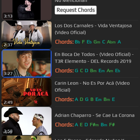
No Mencionan
Request Chords
3:13
Los Dos Carnales - Vida Ventajosa
(Video Oficial)
Chords:
B
F
E
G
C
A
A
b
b
m
bm
2:37
En Boca De Todos - (Video Oficial) -
T3R Elemento - DEL Records 2019
Chords:
G
C
D
B
E
A
E
m
m
m
b
3:27
Carin Leon - No Es Por Acá (Video
Oficial)
Chords:
A
D
G
B
E
B
E
m
m
2:49
Adrian Chaparro - Se Cae La Corona
Chords:
A
E
D
F#
B
F#
m
m
3:58