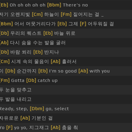
[Eb]
Oh oh oh oh oh
[Bbm]
There's no
저기 오렌지빛
[Cm]
하늘이
[Fm]
짙어지는 걸 _
[Bbm]
어서 머뭇거리다가
[Eb]
그제
[F]
어두워질 걸
[Db]
우리의 퀘스트
[Eb]
바늘 위로
[Ab]
다시 숨을 수는 발을 굴러
[Db]
바람 쐬리
[Eb]
반지나
[Cm]
시계 속의 물음이
[Ab]
흘러서
이
[Db]
순간까지
[Eb]
I'm so good
[Ab]
with you
[Fm]
Gotta
[Db]
catch up
두 눈을 맞추고
두 발을 내리고
Ready, step,
[Dbm]
go, select
자유로운
[Ab]
기분인 걸
Yo
[F]
yo yo, 지그재그
[Ab]
춤을 춰