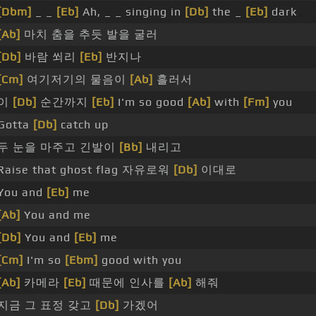
[Dbm]
_ _
[Eb]
Ah, _ _ singing in
[Db]
the _
[Eb]
dark
[Ab]
마치 춤을 추듯 발을 굴러
[Db]
바람 쐬리
[Eb]
반지나
[Cm]
여기저기의 물음이
[Ab]
흘러서
이
[Db]
순간까지
[Eb]
I'm so good
[Ab]
with
[Fm]
you
Gotta
[Db]
catch up
두 눈을 마주고 긴발이
[Bb]
내리고
Raise that ghost flag 자유로워
[Db]
이대로
You and
[Eb]
me
[Ab]
You and me
[Db]
You and
[Eb]
me
[Cm]
I'm so
[Ebm]
good with you
[Ab]
카메라
[Eb]
때문에 인사를
[Ab]
해줘
지금 그 표정 갖고
[Db]
가겠어