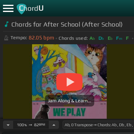
C
U
hord
Chords for
After School (After School)
82.05
bpm
Tempo:
Chords used:
A
D
E
F
F
b
b
b
m
Jam Along & Learn...
100
➙
82
BPM
%