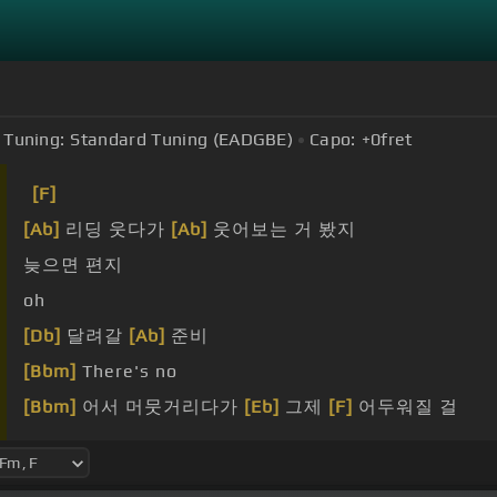
Tuning:
Standard Tuning (EADGBE)
Capo:
+0
fret
[F]
[Ab]
리딩 웃다가
[Ab]
웃어보는 거 봤지
늦으면 편지
oh
[Db]
달려갈
[Ab]
준비
[Bbm]
There's no
[Bbm]
어서 머뭇거리다가
[Eb]
그제
[F]
어두워질 걸
[Db]
우리의 퀘스트
[Eb]
바늘 위로