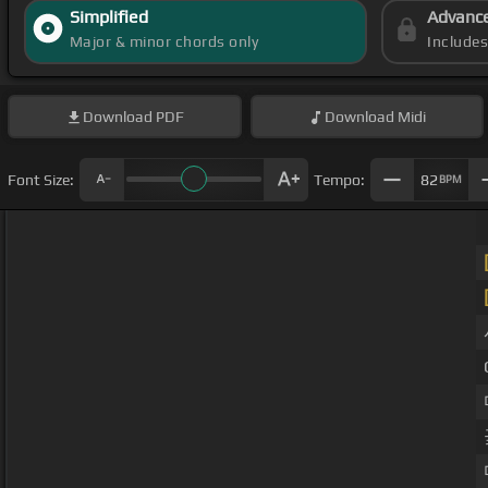
Simplified
Advanc
Major & minor chords only
Include
Download
PDF
Download
Midi
Font Size:
Tempo:
82
BPM