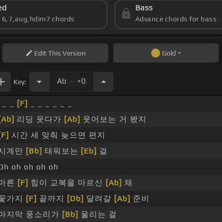
ed
Bass
s 6,7,aug,hdim7 chords
Advance chords for bass
Edit
This Version
Gold
.
Ab
+0
Key:
_ _
[F]
_ _ _ _ _ _
[Ab]
리딩 웃다가
[Ab]
웃어보는 거 봤지
[F]
시간 세 맞춰 늦으면 편지
시계만
[Bb]
태워보는
[Eb]
걸
Oh oh oh oh oh
마른
[F]
힘이 교복을 마르신
[Ab]
채
꽃가지
[F]
끝까지
[Db]
달려갈
[Ab]
준비
마지막 풍소리가
[Bb]
울리는 걸