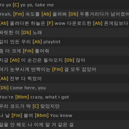
Yo yo
[C]
yo yo, take me
Yeah,
[Fm]
속도를
[Ab]
올려봐
[Db]
두통거리다가 넘어졌
[Ab]
올려다본 하늘은
[F]
wow 다운로드한
[Ab]
폰게임보다
짜릿한 이
[Db]
노래
같이 만든 우리
[Ab]
playlist
좀 더 크게
[Fm]
틀어줘
지금
[Ab]
이 순간은 돌아오지
[Db]
않아
여기 눈부시게 반짝이는
[Fm]
걸 모두 잡았어
[Ab]
전부 다 찍었어
[Db]
Come here, you
You're
[Bbm]
crazy, what I got
우리 코드가 딱
[C]
맞았지만
나 날
[Fm]
붙여
[Bbm]
You know
말을 안 해도 나 이제 알 거 같은 걸