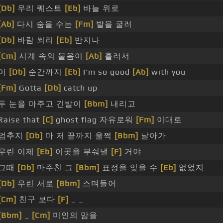
[Db]
우리 퀘스트
[Eb]
바늘 위로
[Ab]
다시 숨을 수는
[Fm]
발을 굴러
[Db]
바람 쐬리
[Eb]
반지나
[Cm]
시계 속의 물음이
[Ab]
흘러서
이
[Db]
순간까지
[Eb]
I'm so good
[Ab]
with you
[Fm]
Gotta
[Db]
catch up
두 눈을 마주고 긴발이
[Bbm]
내리고
Raise that
[C]
ghost flag 자유로워
[Fm]
이대로
멈추지
[Db]
마 저 끝까지 울쩍
[Bbm]
날아가
우린 이제
[Eb]
이곳을 부숴낼
[F]
거야
그때
[Db]
마주친 그
[Bbm]
표정을 잊을 수
[Eb]
없었지
[Db]
우린 서로
[Bbm]
스며들어
[Cm]
친구 보다
[F]
_ _
[Bbm]
_
[Cm]
미인의 맘을